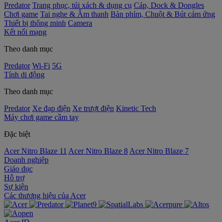
Predator
Trang phục, túi xách & dụng cụ
Cáp, Dock & Dongles
Chơi game
Tai nghe & Âm thanh
Bàn phím, Chuột & Bút cảm ứng
Thiết bị thông minh
Camera
Kết nối mạng
Theo danh mục
Predator
Wi-Fi
5G
Tính di động
Theo danh mục
Predator
Xe đạp điện
Xe trượt điện
Kinetic Tech
Máy chơi game cầm tay
Đặc biệt
Acer Nitro Blaze 11
Acer Nitro Blaze 8
Acer Nitro Blaze 7
Doanh nghiệp
Giáo dục
Hỗ trợ
Sự kiện
‌Các thương hiệu của Acer