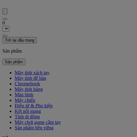
0
Trở lại đầu trang
Sản phẩm
Sản phẩm
Máy tính xách tay
Máy tính để bàn
Chromebook
Máy tính bảng
Màn hình
Máy chiếu
Điện tử & Phụ kiện
Kết nối mạng
Tính di động
Máy chơi game cầm tay
Sản phẩm bền vững