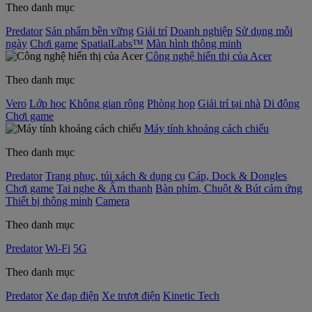
Theo danh mục
Predator
Sản phẩm bền vững
Giải trí
Doanh nghiệp
Sử dụng mỗi
ngày
Chơi game
SpatialLabs™
Màn hình thông minh
Công nghệ hiển thị của Acer
Theo danh mục
Vero
Lớp học
Không gian rộng
Phòng họp
Giải trí tại nhà
Di động
Chơi game
Máy tính khoảng cách chiếu
Theo danh mục
Predator
Trang phục, túi xách & dụng cụ
Cáp, Dock & Dongles
Chơi game
Tai nghe & Âm thanh
Bàn phím, Chuột & Bút cảm ứng
Thiết bị thông minh
Camera
Theo danh mục
Predator
Wi-Fi
5G
Theo danh mục
Predator
Xe đạp điện
Xe trượt điện
Kinetic Tech