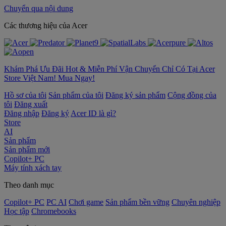
Chuyển qua nội dung
‌Các thương hiệu của Acer
Khám Phá Ưu Đãi Hot & Miễn Phí Vận Chuyển Chỉ Có Tại Acer
Store Việt Nam! Mua Ngay!
Hồ sơ của tôi
Sản phẩm của tôi
Đăng ký sản phẩm
Cộng đồng của
tôi
Đăng xuất
Đăng nhập
Đăng ký
Acer ID là gì?
Store
AI
Sản phẩm
Sản phẩm mới
Copilot+ PC
Máy tính xách tay
Theo danh mục
Copilot+ PC
PC AI
Chơi game
Sản phẩm bền vững
Chuyên nghiệp
Học tập
Chromebooks