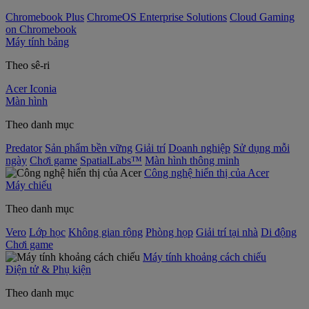
Chromebook Plus
ChromeOS Enterprise Solutions
Cloud Gaming
on Chromebook
Máy tính bảng
Theo sê-ri
Acer Iconia
Màn hình
Theo danh mục
Predator
Sản phẩm bền vững
Giải trí
Doanh nghiệp
Sử dụng mỗi
ngày
Chơi game
SpatialLabs™
Màn hình thông minh
Công nghệ hiển thị của Acer
Máy chiếu
Theo danh mục
Vero
Lớp học
Không gian rộng
Phòng họp
Giải trí tại nhà
Di động
Chơi game
Máy tính khoảng cách chiếu
Điện tử & Phụ kiện
Theo danh mục