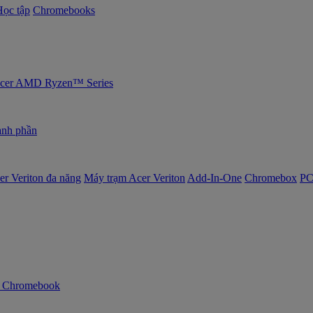
Học tập
Chromebooks
 Acer AMD Ryzen™ Series
nh phần
er Veriton đa năng
Máy trạm Acer Veriton
Add-In-One
Chromebox
PC
n Chromebook