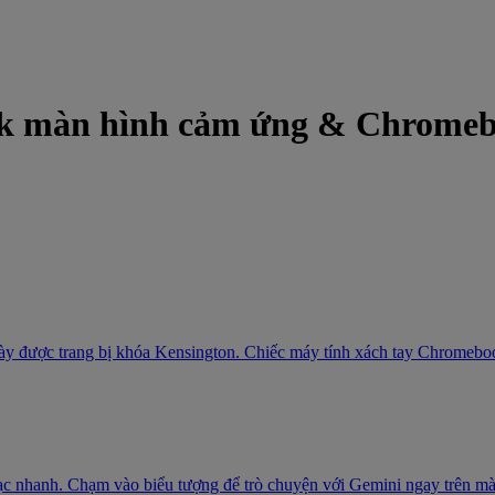
 màn hình cảm ứng & Chromeboo
này được trang bị khóa Kensington. Chiếc máy tính xách tay Chromeboo
 nhanh. Chạm vào biểu tượng để trò chuyện với Gemini ngay trên màn