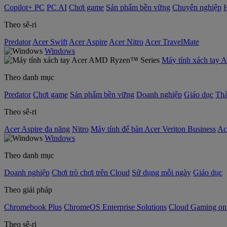
Copilot+ PC
PC AI
Chơi game
Sản phẩm bền vững
Chuyên nghiệp
Theo sê-ri
Predator
Acer Swift
Acer Aspire
Acer Nitro
Acer TravelMate
Windows
Máy tính xách tay
Theo danh mục
Predator
Chơi game
Sản phẩm bền vững
Doanh nghiệp
Giáo dục
Thà
Theo sê-ri
Acer Aspire đa năng
Nitro
Máy tính để bàn Acer Veriton Business
Ac
Windows
Theo danh mục
Doanh nghiệp
Chơi trò chơi trên Cloud
Sử dụng mỗi ngày
Giáo dục
Theo giải pháp
Chromebook Plus
ChromeOS Enterprise Solutions
Cloud Gaming o
Theo sê-ri