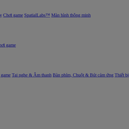
y
Chơi game
SpatialLabs™
Màn hình thông minh
hơi game
 game
Tai nghe & Âm thanh
Bàn phím, Chuột & Bút cảm ứng
Thiết b