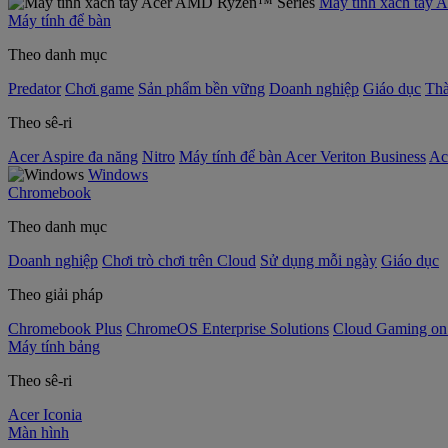
Máy tính xách tay
Máy tính để bàn
Theo danh mục
Predator
Chơi game
Sản phẩm bền vững
Doanh nghiệp
Giáo dục
Thà
Theo sê-ri
Acer Aspire đa năng
Nitro
Máy tính để bàn Acer Veriton Business
Ac
Windows
Chromebook
Theo danh mục
Doanh nghiệp
Chơi trò chơi trên Cloud
Sử dụng mỗi ngày
Giáo dục
Theo giải pháp
Chromebook Plus
ChromeOS Enterprise Solutions
Cloud Gaming o
Máy tính bảng
Theo sê-ri
Acer Iconia
Màn hình