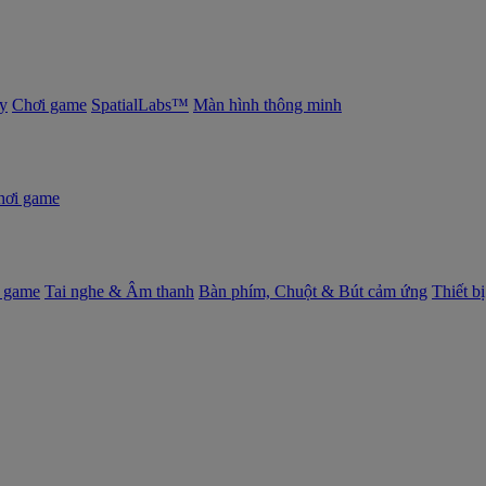
y
Chơi game
SpatialLabs™
Màn hình thông minh
hơi game
 game
Tai nghe & Âm thanh
Bàn phím, Chuột & Bút cảm ứng
Thiết b