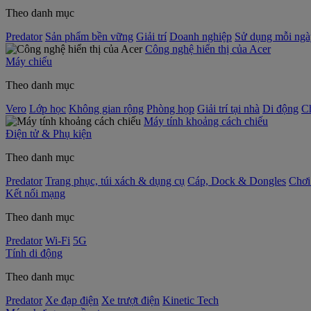
Theo danh mục
Predator
Sản phẩm bền vững
Giải trí
Doanh nghiệp
Sử dụng mỗi ngà
Công nghệ hiển thị của Acer
Máy chiếu
Theo danh mục
Vero
Lớp học
Không gian rộng
Phòng họp
Giải trí tại nhà
Di động
C
Máy tính khoảng cách chiếu
Điện tử & Phụ kiện
Theo danh mục
Predator
Trang phục, túi xách & dụng cụ
Cáp, Dock & Dongles
Chơi
Kết nối mạng
Theo danh mục
Predator
Wi-Fi
5G
Tính di động
Theo danh mục
Predator
Xe đạp điện
Xe trượt điện
Kinetic Tech