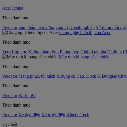
Acer Iconia
Theo danh mục
Predator
Sản phẩm bền vững
Giải trí
Doanh nghiệp
Sử dụng mỗi ngà
Công nghệ hiển thị của Acer
Theo danh mục
Vero
Lớp học
Không gian rộng
Phòng họp
Giải trí tại nhà
Di động
C
Máy tính khoảng cách chiếu
Theo danh mục
Predator
Trang phục, túi xách & dụng cụ
Cáp, Dock & Dongles
Chơi
Theo danh mục
Predator
Wi-Fi
5G
Theo danh mục
Predator
Xe đạp điện
Xe trượt điện
Kinetic Tech
Đặc biệt