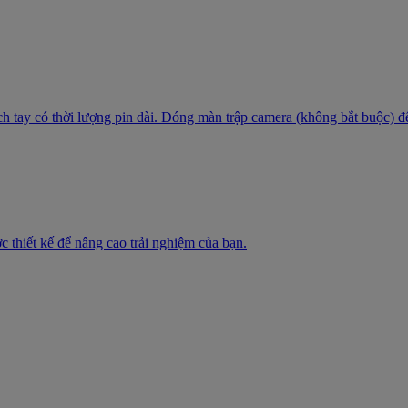
ách tay có thời lượng pin dài. Đóng màn trập camera (không bắt buộc) đ
c thiết kế để nâng cao trải nghiệm của bạn.