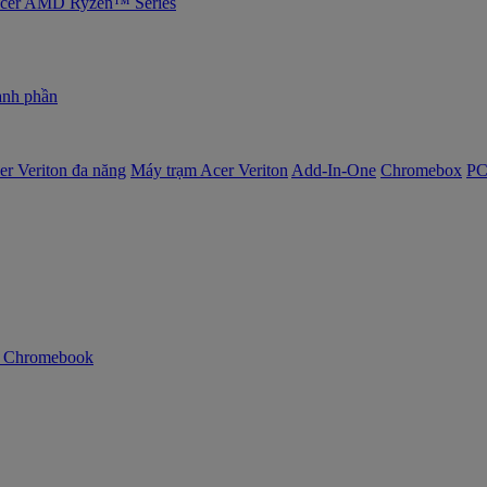
 Acer AMD Ryzen™ Series
nh phần
er Veriton đa năng
Máy trạm Acer Veriton
Add-In-One
Chromebox
PC
n Chromebook