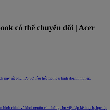
k có thể chuyển đổi | Acer
k này rất phù hợp với hầu hết mọi loại hình doanh nghiệp.
 hình chính và khơi nguồn cảm hứng cho việc lập kế hoạch, học tập