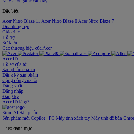
Máy chơi game cầm tay
Đặc biệt
Acer Nitro Blaze 11
Acer Nitro Blaze 8
Acer Nitro Blaze 7
Doanh nghiệp
Giáo dục
Hỗ trợ
Sự kiện
‌Các thương hiệu của Acer
Acer ID
Hồ sơ của tôi
Sản phẩm của tôi
Đăng ký sản phẩm
Cộng đồng của tôi
Đăng xuất
Đăng nhập
Đăng ký
Acer ID là gì?
Store
AI
Sản phẩm
Sản phẩm mới
Copilot+ PC
Máy tính xách tay
Máy tính để bàn
Chro
Theo danh mục