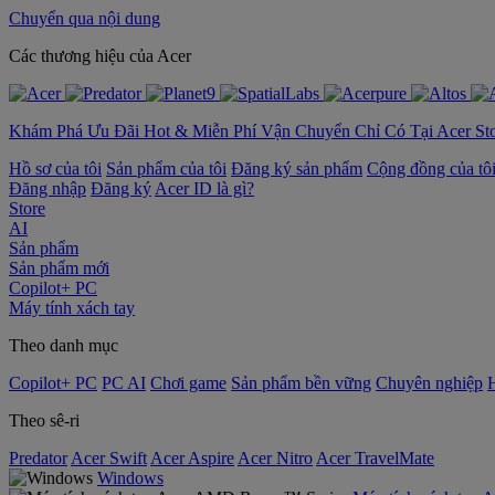
Chuyển qua nội dung
‌Các thương hiệu của Acer
Khám Phá Ưu Đãi Hot & Miễn Phí Vận Chuyển Chỉ Có Tại Acer St
Hồ sơ của tôi
Sản phẩm của tôi
Đăng ký sản phẩm
Cộng đồng của tô
Đăng nhập
Đăng ký
Acer ID là gì?
Store
AI
Sản phẩm
Sản phẩm mới
Copilot+ PC
Máy tính xách tay
Theo danh mục
Copilot+ PC
PC AI
Chơi game
Sản phẩm bền vững
Chuyên nghiệp
Theo sê-ri
Predator
Acer Swift
Acer Aspire
Acer Nitro
Acer TravelMate
Windows