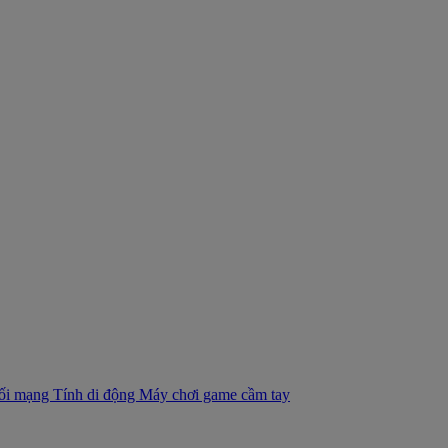
nối mạng
Tính di động
Máy chơi game cầm tay