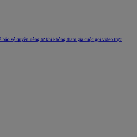
ể bảo vệ quyền riêng tư khi không tham gia cuộc gọi video trực