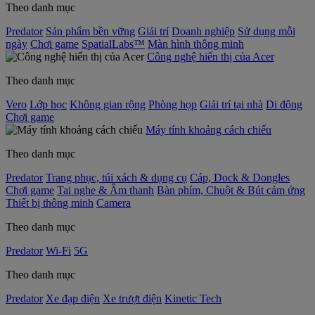
Theo danh mục
Predator
Sản phẩm bền vững
Giải trí
Doanh nghiệp
Sử dụng mỗi
ngày
Chơi game
SpatialLabs™
Màn hình thông minh
Công nghệ hiển thị của Acer
Theo danh mục
Vero
Lớp học
Không gian rộng
Phòng họp
Giải trí tại nhà
Di động
Chơi game
Máy tính khoảng cách chiếu
Theo danh mục
Predator
Trang phục, túi xách & dụng cụ
Cáp, Dock & Dongles
Chơi game
Tai nghe & Âm thanh
Bàn phím, Chuột & Bút cảm ứng
Thiết bị thông minh
Camera
Theo danh mục
Predator
Wi-Fi
5G
Theo danh mục
Predator
Xe đạp điện
Xe trượt điện
Kinetic Tech