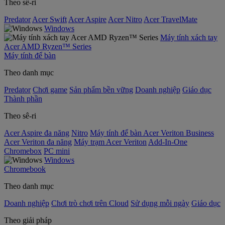
Theo sê-ri
Predator
Acer Swift
Acer Aspire
Acer Nitro
Acer TravelMate
Windows
Máy tính xách tay
Acer AMD Ryzen™ Series
Máy tính để bàn
Theo danh mục
Predator
Chơi game
Sản phẩm bền vững
Doanh nghiệp
Giáo dục
Thành phần
Theo sê-ri
Acer Aspire đa năng
Nitro
Máy tính để bàn Acer Veriton Business
Acer Veriton đa năng
Máy trạm Acer Veriton
Add-In-One
Chromebox
PC mini
Windows
Chromebook
Theo danh mục
Doanh nghiệp
Chơi trò chơi trên Cloud
Sử dụng mỗi ngày
Giáo dục
Theo giải pháp