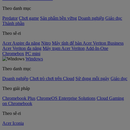
Theo danh mục
Predator
Chơi game
Sản phẩm bền vững
Doanh nghiệp
Giáo dục
Thành phần
Theo sê-ri
Acer Aspire đa năng
Nitro
Máy tính để bàn Acer Veriton Business
Acer Veriton đa năng
Máy trạm Acer Veriton
Add-In-One
Chromebox
PC mini
Windows
Theo danh mục
Doanh nghiệp
Chơi trò chơi trên Cloud
Sử dụng mỗi ngày
Giáo dục
Theo giải pháp
Chromebook Plus
ChromeOS Enterprise Solutions
Cloud Gaming
on Chromebook
Theo sê-ri
Acer Iconia