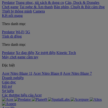
Predator
Trang phục, túi xách & dụng cụ
Cáp, Dock & Dongles
Chơi game
Tai nghe & Âm thanh
Bàn phím, Chuột & Bút cảm ứng
Thiết bị thông minh
Camera
Kết nối mạng
Theo danh mục
Predator
Wi-Fi
5G
Tính di động
Theo danh mục
Predator
Xe đạp điện
Xe trượt điện
Kinetic Tech
Máy chơi game cầm tay
Đặc biệt
Acer Nitro Blaze 11
Acer Nitro Blaze 8
Acer Nitro Blaze 7
Doanh nghiệp
Giáo dục
Hỗ trợ
Sự kiện
‌Các thương hiệu của Acer