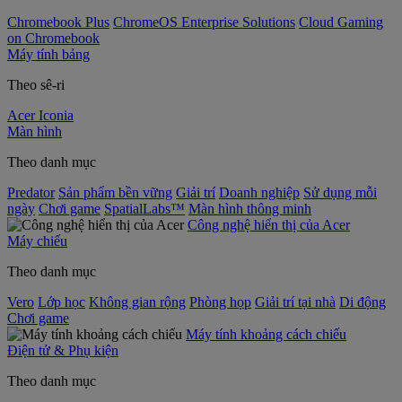
Chromebook Plus
ChromeOS Enterprise Solutions
Cloud Gaming
on Chromebook
Máy tính bảng
Theo sê-ri
Acer Iconia
Màn hình
Theo danh mục
Predator
Sản phẩm bền vững
Giải trí
Doanh nghiệp
Sử dụng mỗi
ngày
Chơi game
SpatialLabs™
Màn hình thông minh
Công nghệ hiển thị của Acer
Máy chiếu
Theo danh mục
Vero
Lớp học
Không gian rộng
Phòng họp
Giải trí tại nhà
Di động
Chơi game
Máy tính khoảng cách chiếu
Điện tử & Phụ kiện
Theo danh mục