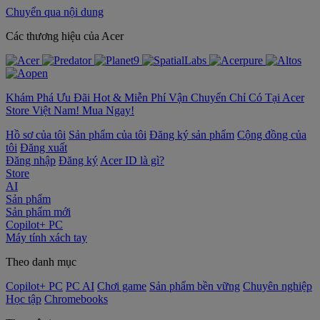
Chuyển qua nội dung
‌Các thương hiệu của Acer
Khám Phá Ưu Đãi Hot & Miễn Phí Vận Chuyển Chỉ Có Tại Acer
Store Việt Nam! Mua Ngay!
Hồ sơ của tôi
Sản phẩm của tôi
Đăng ký sản phẩm
Cộng đồng của
tôi
Đăng xuất
Đăng nhập
Đăng ký
Acer ID là gì?
Store
AI
Sản phẩm
Sản phẩm mới
Copilot+ PC
Máy tính xách tay
Theo danh mục
Copilot+ PC
PC AI
Chơi game
Sản phẩm bền vững
Chuyên nghiệp
Học tập
Chromebooks