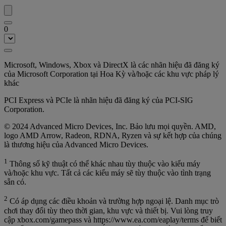
0
Microsoft, Windows, Xbox và DirectX là các nhãn hiệu đã đăng ký
của Microsoft Corporation tại Hoa Kỳ và/hoặc các khu vực pháp lý
khác
PCI Express và PCIe là nhãn hiệu đã đăng ký của PCI-SIG
Corporation.
© 2024 Advanced Micro Devices, Inc. Bảo lưu mọi quyền. AMD,
logo AMD Arrow, Radeon, RDNA, Ryzen và sự kết hợp của chúng
là thương hiệu của Advanced Micro Devices.
1
Thông số kỹ thuật có thể khác nhau tùy thuộc vào kiểu máy
và/hoặc khu vực. Tất cả các kiểu máy sẽ tùy thuộc vào tình trạng
sẵn có.
2
Có áp dụng các điều khoản và trường hợp ngoại lệ. Danh mục trò
chơi thay đổi tùy theo thời gian, khu vực và thiết bị. Vui lòng truy
cập xbox.com/gamepass và https://www.ea.com/eaplay/terms để biết