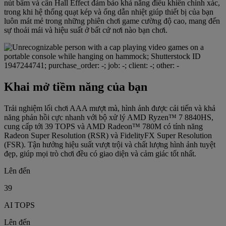
nút bấm và cần Hall Effect đảm bảo khả năng điều khiển chính xác,
trong khi hệ thống quạt kép và ống dẫn nhiệt giúp thiết bị của bạn
luôn mát mẻ trong những phiên chơi game cường độ cao, mang đến
sự thoải mái và hiệu suất ở bất cứ nơi nào bạn chơi.
Khai mở tiềm năng của bạn
Trải nghiệm lối chơi AAA mượt mà, hình ảnh được cải tiến và khả
năng phản hồi cực nhanh với bộ xử lý AMD Ryzen™ 7 8840HS,
cung cấp tới 39 TOPS và AMD Radeon™ 780M có tính năng
Radeon Super Resolution (RSR) và FidelityFX Super Resolution
(FSR). Tận hưởng hiệu suất vượt trội và chất lượng hình ảnh tuyệt
đẹp, giúp mọi trò chơi đều có giao diện và cảm giác tốt nhất.
Lên đến
39
AI TOPS
Lên đến