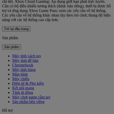
chi tiết. Xbox Cloud Gaming: Áp dụng giới hạn phát trực tuyến.
Cần có bộ điều khiển tương thích (được bán riêng), thiết bị được hỗ
trợ và ứng dụng Xbox Game Pass; xem các yêu cầu về hệ thống.
Các yêu cầu về hệ thống khác nhau tùy theo trò chơi; thang độ hiệu
năng với các hệ thống cao cấp hơn.
Trở lại đầu trang
Sản phẩm
Sản phẩm
Máy tính xách tay
Máy tính để bàn
Chromebook
Máy tính bảng
Màn hình
Máy chiếu
Điện tử & Phụ kiện
Kết nối mạng
Tính di động
Máy chơi game cầm tay
Sản phẩm bền vững
Hỗ trợ