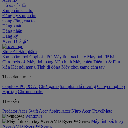
Acer ID
Hồ sơ của tôi
Sản phẩm của tôi
Đăng ký sản phẩm
Cộng đồng của tôi
Đăng xuất
Đăng nhập
Đăng ký
Acer ID là gì?
Store
AI
Sản phẩm
Sản phẩm mới
Copilot+ PC
Máy tính xách tay
Máy tính để bàn
Chromebook
Máy tính bảng
Màn hình
Máy chiếu
Điện tử & Phụ
kiện
Kết nối mạng
Tính di động
Máy chơi game cầm tay
Theo danh mục
Copilot+ PC
PC AI
Chơi game
Sản phẩm bền vững
Chuyên nghiệp
Học tập
Chromebooks
Theo sê-ri
Predator
Acer Swift
Acer Aspire
Acer Nitro
Acer TravelMate
Windows
Máy tính xách tay
Acer AMD Ryzen™ Series