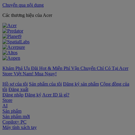
Chuyển qua nội dung
‌Các thương hiệu của Acer
Khám Phá Ưu Đãi Hot & Miễn Phí Vận Chuyển Chỉ Có Tại Acer
Store Việt Nam! Mua Ngay!
Hồ sơ của tôi
Sản phẩm của tôi
Đăng ký sản phẩm
Cộng đồng của
tôi
Đăng xuất
Đăng nhập
Đăng ký
Acer ID là gì?
Store
AI
Sản phẩm
Sản phẩm mới
Copilot+ PC
Máy tính xách tay