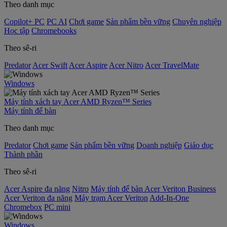
Theo danh mục
Copilot+ PC
PC AI
Chơi game
Sản phẩm bền vững
Chuyên nghiệp
Học tập
Chromebooks
Theo sê-ri
Predator
Acer Swift
Acer Aspire
Acer Nitro
Acer TravelMate
Windows
Máy tính xách tay Acer AMD Ryzen™ Series
Máy tính để bàn
Theo danh mục
Predator
Chơi game
Sản phẩm bền vững
Doanh nghiệp
Giáo dục
Thành phần
Theo sê-ri
Acer Aspire đa năng
Nitro
Máy tính để bàn Acer Veriton Business
Acer Veriton đa năng
Máy trạm Acer Veriton
Add-In-One
Chromebox
PC mini
Windows