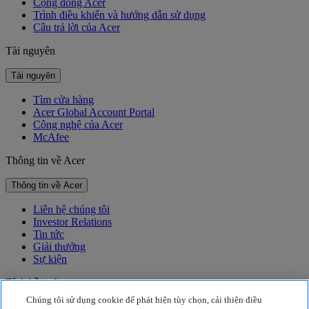
Cộng đồng Acer
Trình điều khiển và hướng dẫn sử dụng
Câu trả lời của Acer
Tài nguyên
Tài nguyên
Tìm cửa hàng
Acer Global Account Portal
Công nghệ của Acer
McAfee
Thông tin về Acer
Thông tin về Acer
Liên hệ chúng tôi
Investor Relations
Tin tức
Giải thưởng
Sự kiện
Tính bền vững
Chúng tôi sử dụng cookie để phát hiện tùy chọn, cải thiện điều
Tính bền vững