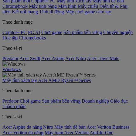
Sản phẩm mới
Copilot+ PC
Máy tính xách tay
Máy tính để bàn
Chromebook
Máy tính bảng
Màn hình
Máy chiếu
Điện tử & Phụ
kiện
Kết nối mạng
Tính di động
Máy chơi game cầm tay
Theo danh mục
Copilot+ PC
PC AI
Chơi game
Sản phẩm bền vững
Chuyên nghiệp
Học tập
Chromebooks
Theo sê-ri
Predator
Acer Swift
Acer Aspire
Acer Nitro
Acer TravelMate
Windows
Máy tính xách tay Acer AMD Ryzen™ Series
Theo danh mục
Predator
Chơi game
Sản phẩm bền vững
Doanh nghiệp
Giáo dục
Thành phần
Theo sê-ri
Acer Aspire đa năng
Nitro
Máy tính để bàn Acer Veriton Business
Acer Veriton đa năng
Máy trạm Acer Veriton
Add-In-One