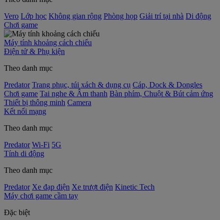
Vero
Lớp học
Không gian rộng
Phòng họp
Giải trí tại nhà
Di động
Chơi game
Máy tính khoảng cách chiếu
Điện tử & Phụ kiện
Theo danh mục
Predator
Trang phục, túi xách & dụng cụ
Cáp, Dock & Dongles
Chơi game
Tai nghe & Âm thanh
Bàn phím, Chuột & Bút cảm ứng
Thiết bị thông minh
Camera
Kết nối mạng
Theo danh mục
Predator
Wi-Fi
5G
Tính di động
Theo danh mục
Predator
Xe đạp điện
Xe trượt điện
Kinetic Tech
Máy chơi game cầm tay
Đặc biệt