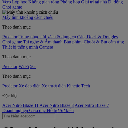
Vero
Lớp học
Không gian rộng
Phòng họp
Giải trí tại nhà
Di động
Chơi game
Máy tính khoảng cách chiếu
Theo danh mục
Predator
Trang phục, túi xách & dụng cụ
Cáp, Dock & Dongles
Chơi game
Tai nghe & Âm thanh
Bàn phím, Chuột & Bút cảm ứng
Thiết bị thông minh
Camera
Theo danh mục
Predator
Wi-Fi
5G
Theo danh mục
Predator
Xe đạp điện
Xe trượt điện
Kinetic Tech
Đặc biệt
Acer Nitro Blaze 11
Acer Nitro Blaze 8
Acer Nitro Blaze 7
Doanh nghiệp
Giáo dục
Hỗ trợ
Sự kiện