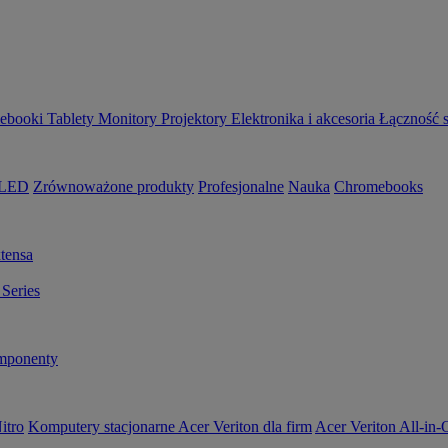
ebooki
Tablety
Monitory
Projektory
Elektronika i akcesoria
Łączność 
OLED
Zrównoważone produkty
Profesjonalne
Nauka
Chromebooks
tensa
Series
ponenty
itro
Komputery stacjonarne Acer Veriton dla firm
Acer Veriton All-in