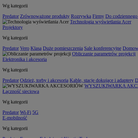
Wg kategorii
Predator
Zrównoważone produkty
Rozrywka
Firmy
Do codziennego
Technologia wyświetlania Acer
Projektory
Wg kategorii
Predator
Vero
Klasa
Duże pomieszczenia
Sale konferencyjne
Domowa
Obliczanie parametrów projekcji
Elektronika i akcesoria
Wg kategorii
Predator
Odzież, torby i akcesoria
Kable, stacje dokujące i adaptery
D
WYSZUKIWARKA AKC
Łączność sieciowa
Wg kategorii
Predator
Wi-Fi
5G
E-mobilność
Wg kategorii