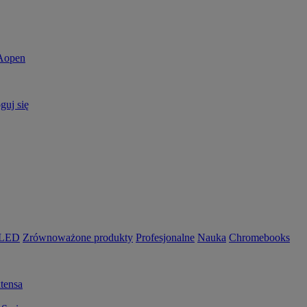
guj się
OLED
Zrównoważone produkty
Profesjonalne
Nauka
Chromebooks
tensa