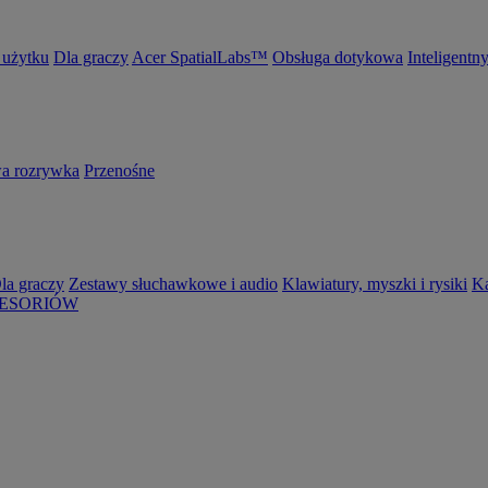
 użytku
Dla graczy
Acer SpatialLabs™
Obsługa dotykowa
Inteligentn
 rozrywka
Przenośne
la graczy
Zestawy słuchawkowe i audio
Klawiatury, myszki i rysiki
K
ESORIÓW