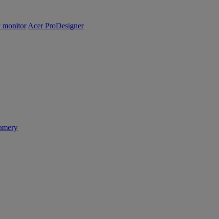
y monitor
Acer ProDesigner
amery