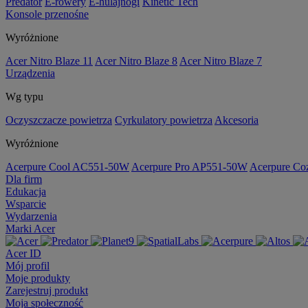
Predator
E-rowery
E-hulajnogi
Kinetic Tech
Konsole przenośne
Wyróżnione
Acer Nitro Blaze 11
Acer Nitro Blaze 8
Acer Nitro Blaze 7
Urządzenia
Wg typu
Oczyszczacze powietrza
Cyrkulatory powietrza
Akcesoria
Wyróżnione
Acerpure Cool AC551-50W
Acerpure Pro AP551-50W
Acerpure C
Dla firm
Edukacja
Wsparcie
Wydarzenia
Marki Acer
Acer ID
Mój profil
Moje produkty
Zarejestruj produkt
Moja społeczność