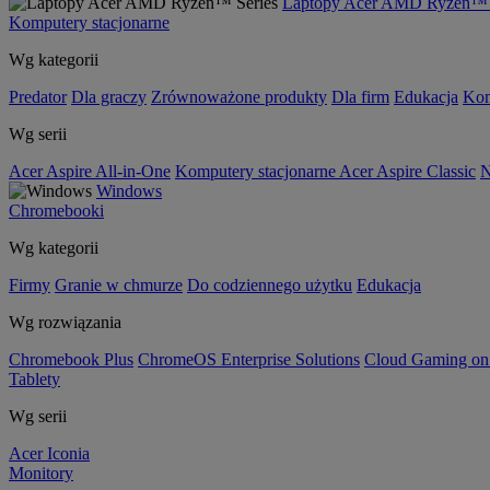
Laptopy Acer AMD Ryzen™ 
Komputery stacjonarne
Wg kategorii
Predator
Dla graczy
Zrównoważone produkty
Dla firm
Edukacja
Kom
Wg serii
Acer Aspire All-in-One
Komputery stacjonarne Acer Aspire Classic
N
Windows
Chromebooki
Wg kategorii
Firmy
Granie w chmurze
Do codziennego użytku
Edukacja
Wg rozwiązania
Chromebook Plus
ChromeOS Enterprise Solutions
Cloud Gaming o
Tablety
Wg serii
Acer Iconia
Monitory