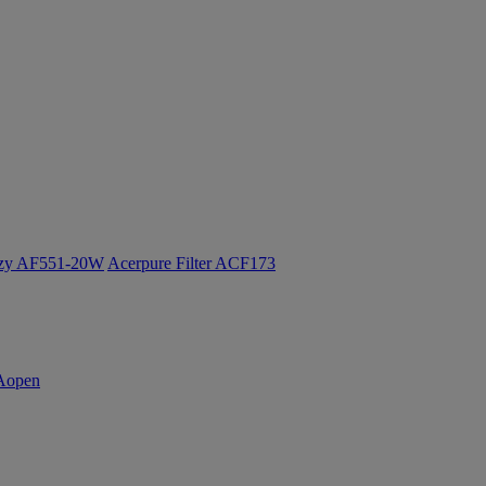
ozy AF551-20W
Acerpure Filter ACF173