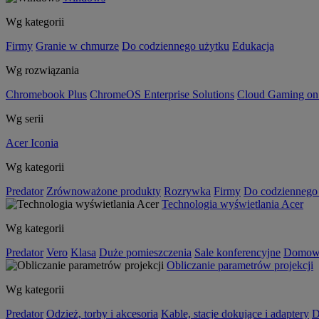
Wg kategorii
Firmy
Granie w chmurze
Do codziennego użytku
Edukacja
Wg rozwiązania
Chromebook Plus
ChromeOS Enterprise Solutions
Cloud Gaming o
Wg serii
Acer Iconia
Wg kategorii
Predator
Zrównoważone produkty
Rozrywka
Firmy
Do codziennego
Technologia wyświetlania Acer
Wg kategorii
Predator
Vero
Klasa
Duże pomieszczenia
Sale konferencyjne
Domowa
Obliczanie parametrów projekcji
Wg kategorii
Predator
Odzież, torby i akcesoria
Kable, stacje dokujące i adaptery
D