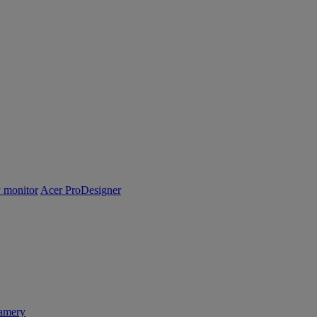
y monitor
Acer ProDesigner
amery