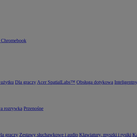
n Chromebook
 użytku
Dla graczy
Acer SpatialLabs™
Obsługa dotykowa
Inteligentn
 rozrywka
Przenośne
la graczy
Zestawy słuchawkowe i audio
Klawiatury, myszki i rysiki
K