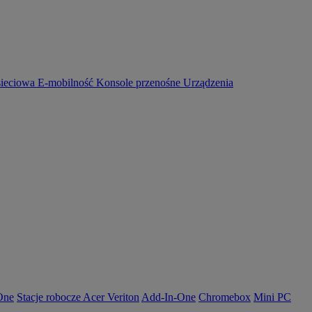
sieciowa
E-mobilność
Konsole przenośne
Urządzenia
-One
Stacje robocze Acer Veriton
Add-In-One
Chromebox
Mini PC