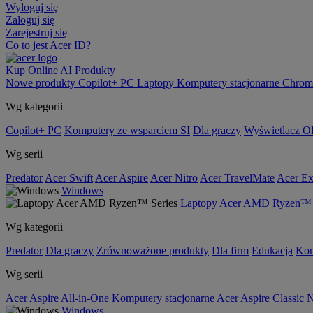
Wyloguj się
Zaloguj się
Zarejestruj się
Co to jest Acer ID?
Kup Online
AI
Produkty
Nowe produkty
Copilot+ PC
Laptopy
Komputery stacjonarne
Chrom
Wg kategorii
Copilot+ PC
Komputery ze wsparciem SI
Dla graczy
Wyświetlacz 
Wg serii
Predator
Acer Swift
Acer Aspire
Acer Nitro
Acer TravelMate
Acer Ex
Windows
Laptopy Acer AMD Ryzen™ 
Wg kategorii
Predator
Dla graczy
Zrównoważone produkty
Dla firm
Edukacja
Kom
Wg serii
Acer Aspire All-in-One
Komputery stacjonarne Acer Aspire Classic
N
Windows