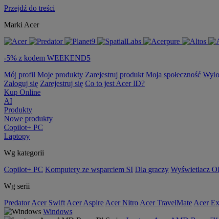
Przejdź do treści
Marki Acer
-5% z kodem WEEKEND5
Mój profil
Moje produkty
Zarejestruj produkt
Moja społeczność
Wylo
Zaloguj się
Zarejestruj się
Co to jest Acer ID?
Kup Online
AI
Produkty
Nowe produkty
Copilot+ PC
Laptopy
Wg kategorii
Copilot+ PC
Komputery ze wsparciem SI
Dla graczy
Wyświetlacz 
Wg serii
Predator
Acer Swift
Acer Aspire
Acer Nitro
Acer TravelMate
Acer Ex
Windows