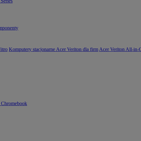
Series
ponenty
itro
Komputery stacjonarne Acer Veriton dla firm
Acer Veriton All-in
n Chromebook