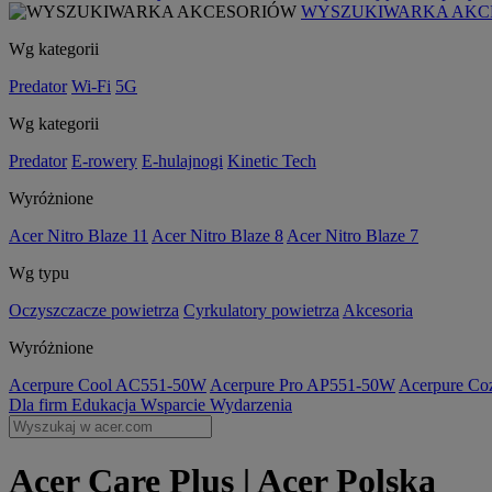
WYSZUKIWARKA AKC
Wg kategorii
Predator
Wi-Fi
5G
Wg kategorii
Predator
E-rowery
E-hulajnogi
Kinetic Tech
Wyróżnione
Acer Nitro Blaze 11
Acer Nitro Blaze 8
Acer Nitro Blaze 7
Wg typu
Oczyszczacze powietrza
Cyrkulatory powietrza
Akcesoria
Wyróżnione
Acerpure Cool AC551-50W
Acerpure Pro AP551-50W
Acerpure C
Dla firm
Edukacja
Wsparcie
Wydarzenia
Acer Care Plus | Acer Polska