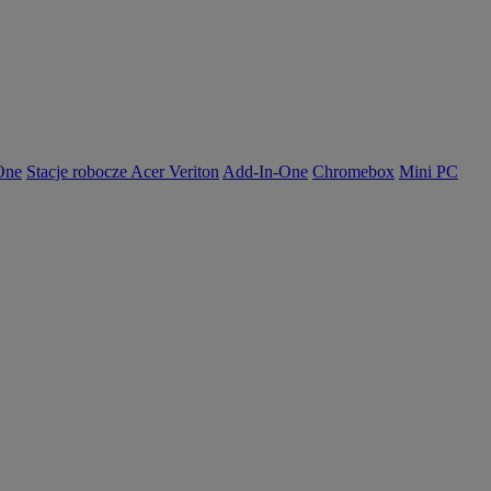
-One
Stacje robocze Acer Veriton
Add-In-One
Chromebox
Mini PC