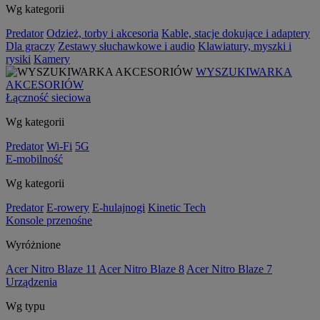
Wg kategorii
Predator
Odzież, torby i akcesoria
Kable, stacje dokujące i adaptery
Dla graczy
Zestawy słuchawkowe i audio
Klawiatury, myszki i
rysiki
Kamery
WYSZUKIWARKA
AKCESORIÓW
Łączność sieciowa
Wg kategorii
Predator
Wi-Fi
5G
E-mobilność
Wg kategorii
Predator
E-rowery
E-hulajnogi
Kinetic Tech
Konsole przenośne
Wyróżnione
Acer Nitro Blaze 11
Acer Nitro Blaze 8
Acer Nitro Blaze 7
Urządzenia
Wg typu