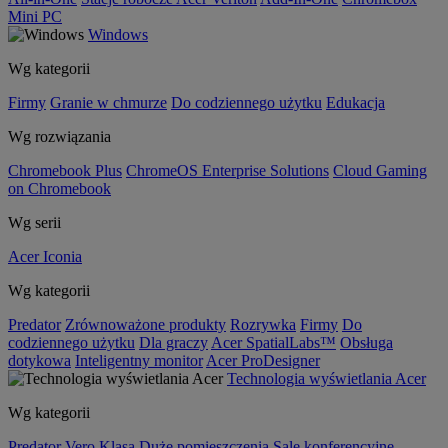
Mini PC
Windows
Wg kategorii
Firmy
Granie w chmurze
Do codziennego użytku
Edukacja
Wg rozwiązania
Chromebook Plus
ChromeOS Enterprise Solutions
Cloud Gaming
on Chromebook
Wg serii
Acer Iconia
Wg kategorii
Predator
Zrównoważone produkty
Rozrywka
Firmy
Do
codziennego użytku
Dla graczy
Acer SpatialLabs™
Obsługa
dotykowa
Inteligentny monitor
Acer ProDesigner
Technologia wyświetlania Acer
Wg kategorii
Predator
Vero
Klasa
Duże pomieszczenia
Sale konferencyjne