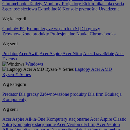
Chromebooki
Tablety
Monitory
Projektory
Elektronika i akcesoria
Łączność sieciowa
E-mobilność
Konsole przenośne
Urządzenia
Wg kategorii
Copilot+ PC
Komputery ze wsparciem SI
Dla graczy
Zrównoważone produkty
Profesjonalne
Nauka
Chromebooks
Wg serii
Predator
Acer Swift
Acer Aspire
Acer Nitro
Acer TravelMate
Acer
Extensa
Windows
Laptopy Acer AMD
Ryzen™ Series
Wg kategorii
Predator
Dla graczy
Zrównoważone produkty
Dla firm
Edukacja
Komponenty
Wg serii
Acer Aspire All-in-One
Komputery stacjonarne Acer Aspire Classic
Nitro
Komputery stacjonarne Acer Veriton dla firm
Acer Veriton
All-in-One
Stacje robocze Acer Veriton
Add-In-One
Chromebox