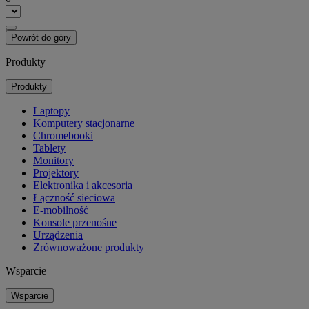
Powrót do góry
Produkty
Produkty
Laptopy
Komputery stacjonarne
Chromebooki
Tablety
Monitory
Projektory
Elektronika i akcesoria
Łączność sieciowa
E-mobilność
Konsole przenośne
Urządzenia
Zrównoważone produkty
Wsparcie
Wsparcie