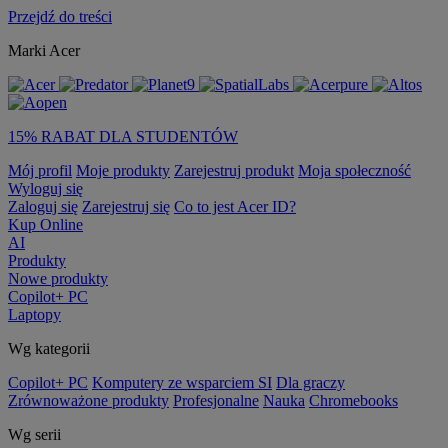
Przejdź do treści
Marki Acer
15% RABAT DLA STUDENTÓW
Mój profil
Moje produkty
Zarejestruj produkt
Moja społeczność
Wyloguj się
Zaloguj się
Zarejestruj się
Co to jest Acer ID?
Kup Online
AI
Produkty
Nowe produkty
Copilot+ PC
Laptopy
Wg kategorii
Copilot+ PC
Komputery ze wsparciem SI
Dla graczy
Zrównoważone produkty
Profesjonalne
Nauka
Chromebooks
Wg serii