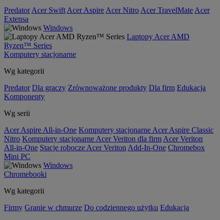
Predator
Acer Swift
Acer Aspire
Acer Nitro
Acer TravelMate
Acer
Extensa
Windows
Laptopy Acer AMD
Ryzen™ Series
Komputery stacjonarne
Wg kategorii
Predator
Dla graczy
Zrównoważone produkty
Dla firm
Edukacja
Komponenty
Wg serii
Acer Aspire All-in-One
Komputery stacjonarne Acer Aspire Classic
Nitro
Komputery stacjonarne Acer Veriton dla firm
Acer Veriton
All-in-One
Stacje robocze Acer Veriton
Add-In-One
Chromebox
Mini PC
Windows
Chromebooki
Wg kategorii
Firmy
Granie w chmurze
Do codziennego użytku
Edukacja