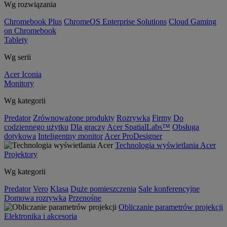
Wg rozwiązania
Chromebook Plus
ChromeOS Enterprise Solutions
Cloud Gaming
on Chromebook
Tablety
Wg serii
Acer Iconia
Monitory
Wg kategorii
Predator
Zrównoważone produkty
Rozrywka
Firmy
Do
codziennego użytku
Dla graczy
Acer SpatialLabs™
Obsługa
dotykowa
Inteligentny monitor
Acer ProDesigner
Technologia wyświetlania Acer
Projektory
Wg kategorii
Predator
Vero
Klasa
Duże pomieszczenia
Sale konferencyjne
Domowa rozrywka
Przenośne
Obliczanie parametrów projekcji
Elektronika i akcesoria