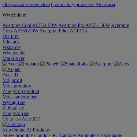
Oczyszczacze powietrza
Cyrkulatory powietrza
Akcesoria
Wyróżnione
Acerpure Cool AC551-50W
Acerpure Pro AP551-50W
Acerpure
Cozy AF551-20W
Acerpure Filter ACF173
Dla firm
Edukacja
Wsparcie
Wydarzenia
Marki Acer
Acer ID
Mój profil
Moje produkty
Zarejestruj produkt
Moja społeczność
Wyloguj się
Zaloguj się
Zarejestruj się
Co to jest Acer ID?
Kup Online
AI
Produkty
Nowe produkty
Copilot+ PC
Laptopy
Komputery stacjonarne