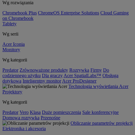
Wg rozwiązania
Chromebook Plus
ChromeOS Enterprise Solutions
Cloud Gaming
on Chromebook
Tablety
Wg serii
Acer Iconia
Monitory
Wg kategorii
Predator
Zrównoważone produkty
Rozrywka
Firmy
Do
codziennego użytku
Dla graczy
Acer SpatialLabs™
Obsługa
dotykowa
Inteligentny monitor
Acer ProDesigner
Technologia wyświetlania Acer
Projektory
Wg kategorii
Predator
Vero
Klasa
Duże pomieszczenia
Sale konferencyjne
Domowa rozrywka
Przenośne
Obliczanie parametrów projekcji
Elektronika i akcesoria