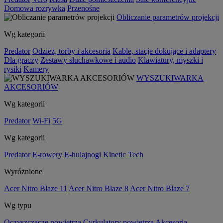
Domowa rozrywka
Przenośne
Obliczanie parametrów projekcji
Wg kategorii
Predator
Odzież, torby i akcesoria
Kable, stacje dokujące i adaptery
Dla graczy
Zestawy słuchawkowe i audio
Klawiatury, myszki i
rysiki
Kamery
WYSZUKIWARKA
AKCESORIÓW
Wg kategorii
Predator
Wi-Fi
5G
Wg kategorii
Predator
E-rowery
E-hulajnogi
Kinetic Tech
Wyróżnione
Acer Nitro Blaze 11
Acer Nitro Blaze 8
Acer Nitro Blaze 7
Wg typu
Oczyszczacze powietrza
Cyrkulatory powietrza
Akcesoria