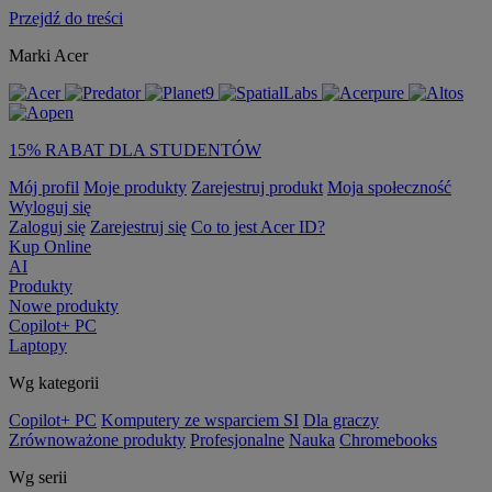
Przejdź do treści
Marki Acer
15% RABAT DLA STUDENTÓW
Mój profil
Moje produkty
Zarejestruj produkt
Moja społeczność
Wyloguj się
Zaloguj się
Zarejestruj się
Co to jest Acer ID?
Kup Online
AI
Produkty
Nowe produkty
Copilot+ PC
Laptopy
Wg kategorii
Copilot+ PC
Komputery ze wsparciem SI
Dla graczy
Zrównoważone produkty
Profesjonalne
Nauka
Chromebooks
Wg serii