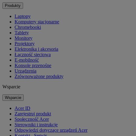
Produkty
Laptopy
Komputery stacjonarne
Chromebooki
Tablety
Monitory
Projektory
Elektronika i akcesoria
Łączność sieciowa
E-mobilność
Konsole przenośne
Urządzenia
Zrównoważone produkty
Wsparcie
Wsparcie
Acer ID
Zarejestruj produkt
Społeczność Acer
Sterowniki i instrukcje
Odpowiedzi dotyczące urządzeń Acer
Kontakt - Serwis