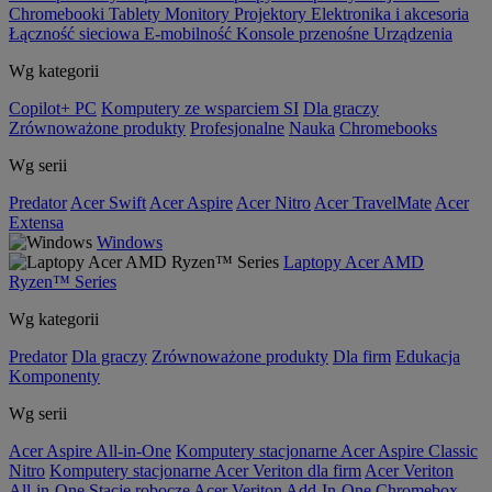
Chromebooki
Tablety
Monitory
Projektory
Elektronika i akcesoria
Łączność sieciowa
E-mobilność
Konsole przenośne
Urządzenia
Wg kategorii
Copilot+ PC
Komputery ze wsparciem SI
Dla graczy
Zrównoważone produkty
Profesjonalne
Nauka
Chromebooks
Wg serii
Predator
Acer Swift
Acer Aspire
Acer Nitro
Acer TravelMate
Acer
Extensa
Windows
Laptopy Acer AMD
Ryzen™ Series
Wg kategorii
Predator
Dla graczy
Zrównoważone produkty
Dla firm
Edukacja
Komponenty
Wg serii
Acer Aspire All-in-One
Komputery stacjonarne Acer Aspire Classic
Nitro
Komputery stacjonarne Acer Veriton dla firm
Acer Veriton
All-in-One
Stacje robocze Acer Veriton
Add-In-One
Chromebox