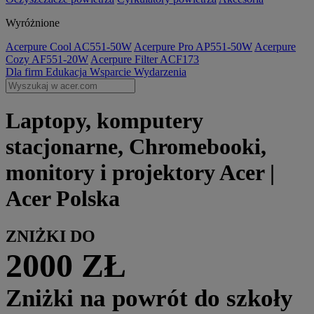
Wyróżnione
Acerpure Cool AC551-50W
Acerpure Pro AP551-50W
Acerpure
Cozy AF551-20W
Acerpure Filter ACF173
Dla firm
Edukacja
Wsparcie
Wydarzenia
Laptopy, komputery
stacjonarne, Chromebooki,
monitory i projektory Acer |
Acer Polska
ZNIŻKI DO
2000 ZŁ
Zniżki na powrót do szkoły