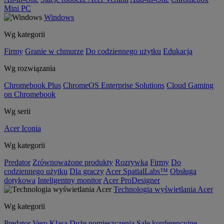
Mini PC
Windows
Wg kategorii
Firmy
Granie w chmurze
Do codziennego użytku
Edukacja
Wg rozwiązania
Chromebook Plus
ChromeOS Enterprise Solutions
Cloud Gaming
on Chromebook
Wg serii
Acer Iconia
Wg kategorii
Predator
Zrównoważone produkty
Rozrywka
Firmy
Do
codziennego użytku
Dla graczy
Acer SpatialLabs™
Obsługa
dotykowa
Inteligentny monitor
Acer ProDesigner
Technologia wyświetlania Acer
Wg kategorii
Predator
Vero
Klasa
Duże pomieszczenia
Sale konferencyjne