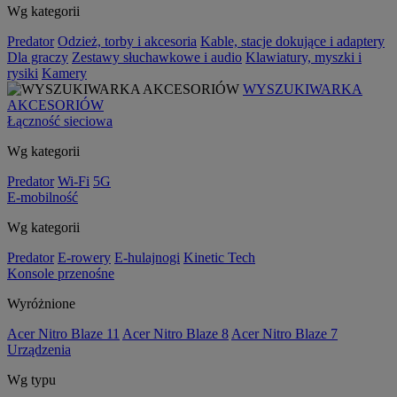
Wg kategorii
Predator
Odzież, torby i akcesoria
Kable, stacje dokujące i adaptery
Dla graczy
Zestawy słuchawkowe i audio
Klawiatury, myszki i
rysiki
Kamery
WYSZUKIWARKA
AKCESORIÓW
Łączność sieciowa
Wg kategorii
Predator
Wi-Fi
5G
E-mobilność
Wg kategorii
Predator
E-rowery
E-hulajnogi
Kinetic Tech
Konsole przenośne
Wyróżnione
Acer Nitro Blaze 11
Acer Nitro Blaze 8
Acer Nitro Blaze 7
Urządzenia
Wg typu