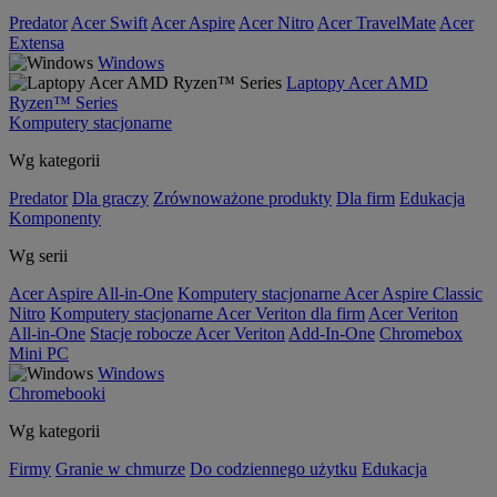
Predator
Acer Swift
Acer Aspire
Acer Nitro
Acer TravelMate
Acer
Extensa
Windows
Laptopy Acer AMD
Ryzen™ Series
Komputery stacjonarne
Wg kategorii
Predator
Dla graczy
Zrównoważone produkty
Dla firm
Edukacja
Komponenty
Wg serii
Acer Aspire All-in-One
Komputery stacjonarne Acer Aspire Classic
Nitro
Komputery stacjonarne Acer Veriton dla firm
Acer Veriton
All-in-One
Stacje robocze Acer Veriton
Add-In-One
Chromebox
Mini PC
Windows
Chromebooki
Wg kategorii
Firmy
Granie w chmurze
Do codziennego użytku
Edukacja