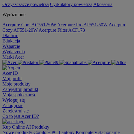
Oczyszczacze powietrza
Cyrkulatory powietrza
Akcesoria
Wyróżnione
Acerpure Cool AC551-50W
Acerpure Pro AP551-50W
Acerpure
Cozy AF551-20W
Acerpure Filter ACF173
Dla firm
Edukacja
Wsparcie
Wydarzenia
Marki Acer
Acer ID
Mój profil
Moje produkty
Zarejestruj produkt
Moja społeczność
Wyloguj się
Zaloguj się
Zarejestruj się
Co to jest Acer ID?
Kup Online
AI
Produkty
Nowe produkty
Copilot+ PC
Laptopy
Komputery stacjonarne