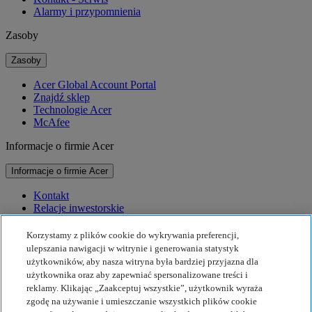
Alarmy i przypomnienia
Zasoby
Zasoby
Acer Global Account Portal
Znajdź sklep
Technologie Acer
McAfee
Informacje o firmie Acer
Informacje o firmie Acer
Kontakt
Relacje inwestorskie
Prasa
Nagrody
Korzystamy z plików cookie do wykrywania preferencji,
Wydarzenia
ulepszania nawigacji w witrynie i generowania statystyk
użytkowników, aby nasza witryna była bardziej przyjazna dla
Zrównoważony rozwój
użytkownika oraz aby zapewniać spersonalizowane treści i
reklamy. Klikając „Zaakceptuj wszystkie”, użytkownik wyraża
Zrównoważony rozwój
zgodę na używanie i umieszczanie wszystkich plików cookie