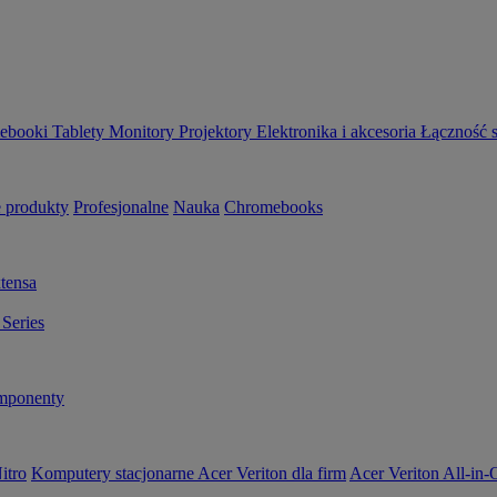
ebooki
Tablety
Monitory
Projektory
Elektronika i akcesoria
Łączność 
 produkty
Profesjonalne
Nauka
Chromebooks
tensa
Series
ponenty
itro
Komputery stacjonarne Acer Veriton dla firm
Acer Veriton All-in