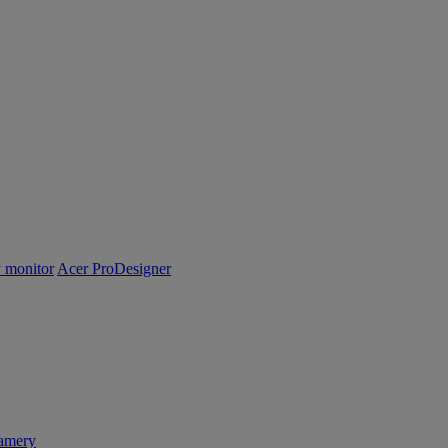
y monitor
Acer ProDesigner
amery