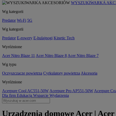
WYSZUKIWARKA AKC
Wg kategorii
Predator
Wi-Fi
5G
Wg kategorii
Predator
E-rowery
E-hulajnogi
Kinetic Tech
Wyróżnione
Acer Nitro Blaze 11
Acer Nitro Blaze 8
Acer Nitro Blaze 7
Wg typu
Oczyszczacze powietrza
Cyrkulatory powietrza
Akcesoria
Wyróżnione
Acerpure Cool AC551-50W
Acerpure Pro AP551-50W
Acerpure C
Dla firm
Edukacja
Wsparcie
Wydarzenia
Urządzenia domowe Acer | Acer