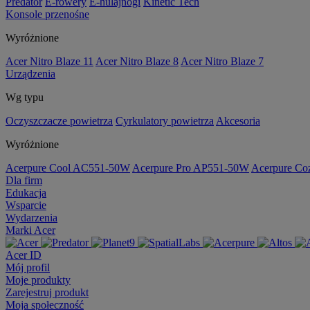
Predator
E-rowery
E-hulajnogi
Kinetic Tech
Konsole przenośne
Wyróżnione
Acer Nitro Blaze 11
Acer Nitro Blaze 8
Acer Nitro Blaze 7
Urządzenia
Wg typu
Oczyszczacze powietrza
Cyrkulatory powietrza
Akcesoria
Wyróżnione
Acerpure Cool AC551-50W
Acerpure Pro AP551-50W
Acerpure C
Dla firm
Edukacja
Wsparcie
Wydarzenia
Marki Acer
Acer ID
Mój profil
Moje produkty
Zarejestruj produkt
Moja społeczność