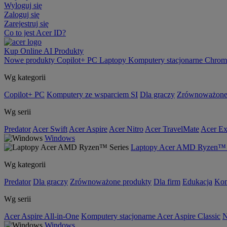
Wyloguj się
Zaloguj się
Zarejestruj się
Co to jest Acer ID?
Kup Online
AI
Produkty
Nowe produkty
Copilot+ PC
Laptopy
Komputery stacjonarne
Chrom
Wg kategorii
Copilot+ PC
Komputery ze wsparciem SI
Dla graczy
Zrównoważone
Wg serii
Predator
Acer Swift
Acer Aspire
Acer Nitro
Acer TravelMate
Acer Ex
Windows
Laptopy Acer AMD Ryzen™ 
Wg kategorii
Predator
Dla graczy
Zrównoważone produkty
Dla firm
Edukacja
Kom
Wg serii
Acer Aspire All-in-One
Komputery stacjonarne Acer Aspire Classic
N
Windows