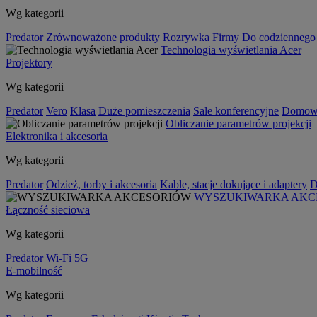
Wg kategorii
Predator
Zrównoważone produkty
Rozrywka
Firmy
Do codziennego
Technologia wyświetlania Acer
Projektory
Wg kategorii
Predator
Vero
Klasa
Duże pomieszczenia
Sale konferencyjne
Domowa
Obliczanie parametrów projekcji
Elektronika i akcesoria
Wg kategorii
Predator
Odzież, torby i akcesoria
Kable, stacje dokujące i adaptery
D
WYSZUKIWARKA AKC
Łączność sieciowa
Wg kategorii
Predator
Wi-Fi
5G
E-mobilność
Wg kategorii