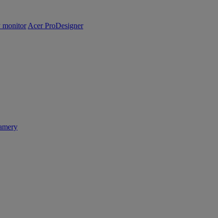
y monitor
Acer ProDesigner
amery