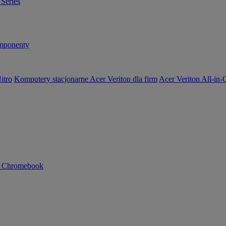
Series
ponenty
itro
Komputery stacjonarne Acer Veriton dla firm
Acer Veriton All-in
n Chromebook