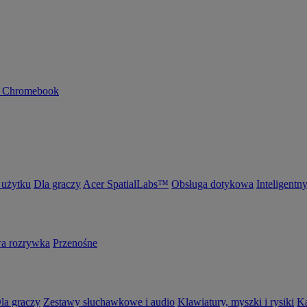
n Chromebook
 użytku
Dla graczy
Acer SpatialLabs™
Obsługa dotykowa
Inteligentn
 rozrywka
Przenośne
la graczy
Zestawy słuchawkowe i audio
Klawiatury, myszki i rysiki
K