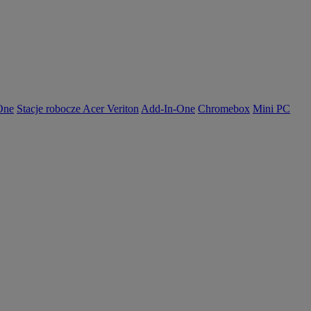
-One
Stacje robocze Acer Veriton
Add-In-One
Chromebox
Mini PC