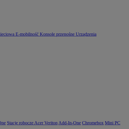
sieciowa
E-mobilność
Konsole przenośne
Urządzenia
-One
Stacje robocze Acer Veriton
Add-In-One
Chromebox
Mini PC