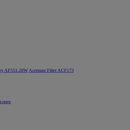
ozy AF551-20W
Acerpure Filter ACF173