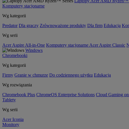
Laptopy Acer AMD Ryzen™ 
Komputery stacjonarne
Wg kategorii
Predator
Dla graczy
Zrównoważone produkty
Dla firm
Edukacja
Kom
Wg serii
Acer Aspire All-in-One
Komputery stacjonarne Acer Aspire Classic
N
Windows
Chromebooki
Wg kategorii
Firmy
Granie w chmurze
Do codziennego użytku
Edukacja
Wg rozwiązania
Chromebook Plus
ChromeOS Enterprise Solutions
Cloud Gaming o
Tablety
Wg serii
Acer Iconia
Monitory