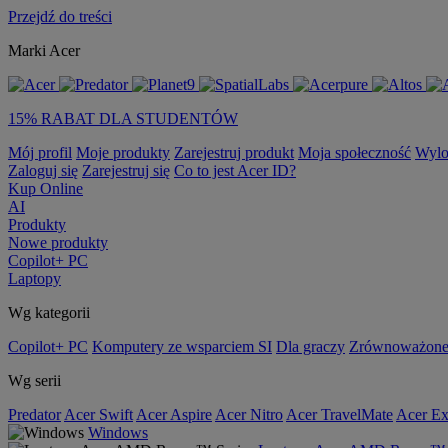
Przejdź do treści
Marki Acer
15% RABAT DLA STUDENTÓW
Mój profil
Moje produkty
Zarejestruj produkt
Moja społeczność
Wylo
Zaloguj się
Zarejestruj się
Co to jest Acer ID?
Kup Online
AI
Produkty
Nowe produkty
Copilot+ PC
Laptopy
Wg kategorii
Copilot+ PC
Komputery ze wsparciem SI
Dla graczy
Zrównoważone
Wg serii
Predator
Acer Swift
Acer Aspire
Acer Nitro
Acer TravelMate
Acer Ex
Windows