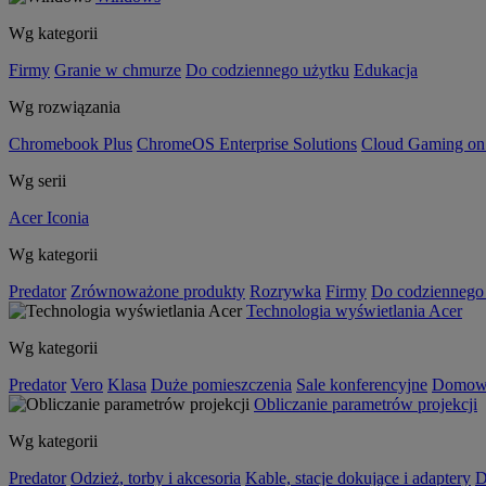
Wg kategorii
Firmy
Granie w chmurze
Do codziennego użytku
Edukacja
Wg rozwiązania
Chromebook Plus
ChromeOS Enterprise Solutions
Cloud Gaming o
Wg serii
Acer Iconia
Wg kategorii
Predator
Zrównoważone produkty
Rozrywka
Firmy
Do codziennego
Technologia wyświetlania Acer
Wg kategorii
Predator
Vero
Klasa
Duże pomieszczenia
Sale konferencyjne
Domowa
Obliczanie parametrów projekcji
Wg kategorii
Predator
Odzież, torby i akcesoria
Kable, stacje dokujące i adaptery
D