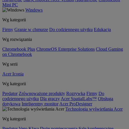
Mini PC
Windows
Wg kategorii
Firmy
Granie w chmurze
Do codziennego użytku
Edukacja
Wg rozwiązania
Chromebook Plus
ChromeOS Enterprise Solutions
Cloud Gaming
on Chromebook
Wg serii
Acer Iconia
Wg kategorii
Predator
Zrównoważone produkty
Rozrywka
Firmy
Do
codziennego użytku
Dla graczy
Acer SpatialLabs™
Obsługa
dotykowa
Inteligentny monitor
Acer ProDesigner
Technologia wyświetlania Acer
Wg kategorii
Predator
Vero
Klasa
Duże pomieszczenia
Sale konferencyjne