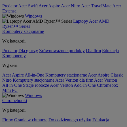
Predator
Acer Swift
Acer Aspire
Acer Nitro
Acer TravelMate
Acer
Extensa
Windows
Laptopy Acer AMD
Ryzen™ Series
Komputery stacjonarne
Wg kategorii
Predator
Dla graczy
Zrównoważone produkty
Dla firm
Edukacja
Komponenty
Wg serii
Acer Aspire All-in-One
Komputery stacjonarne Acer Aspire Classic
Nitro
Komputery stacjonarne Acer Veriton dla firm
Acer Veriton
All-in-One
Stacje robocze Acer Veriton
Add-In-One
Chromebox
Mini PC
Windows
Chromebooki
Wg kategorii
Firmy
Granie w chmurze
Do codziennego użytku
Edukacja