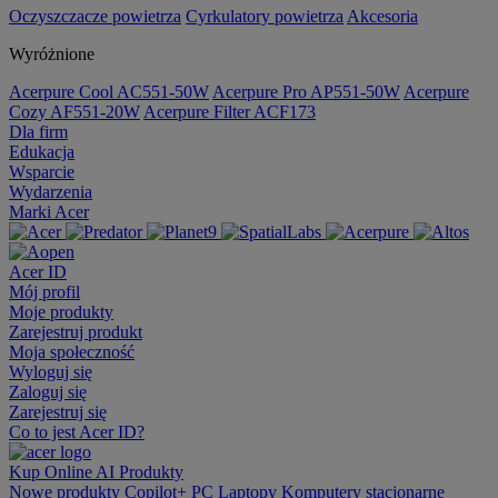
Oczyszczacze powietrza
Cyrkulatory powietrza
Akcesoria
Wyróżnione
Acerpure Cool AC551-50W
Acerpure Pro AP551-50W
Acerpure
Cozy AF551-20W
Acerpure Filter ACF173
Dla firm
Edukacja
Wsparcie
Wydarzenia
Marki Acer
Acer ID
Mój profil
Moje produkty
Zarejestruj produkt
Moja społeczność
Wyloguj się
Zaloguj się
Zarejestruj się
Co to jest Acer ID?
Kup Online
AI
Produkty
Nowe produkty
Copilot+ PC
Laptopy
Komputery stacjonarne