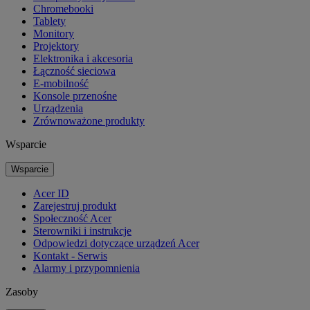
Chromebooki
Tablety
Monitory
Projektory
Elektronika i akcesoria
Łączność sieciowa
E-mobilność
Konsole przenośne
Urządzenia
Zrównoważone produkty
Wsparcie
Wsparcie
Acer ID
Zarejestruj produkt
Społeczność Acer
Sterowniki i instrukcje
Odpowiedzi dotyczące urządzeń Acer
Kontakt - Serwis
Alarmy i przypomnienia
Zasoby