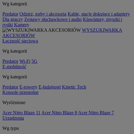
Wg kategorii
Predator
Odzież, torby i akcesoria
Kable, stacje dokujące i adaptery
Dla graczy
Zestawy słuchawkowe i audio
Klawiatury, myszki i
rysiki
Kamery
WYSZUKIWARKA
AKCESORIÓW
Łączność sieciowa
Wg kategorii
Predator
Wi-Fi
5G
E-mobilność
Wg kategorii
Predator
E-rowery
E-hulajnogi
Kinetic Tech
Konsole przenośne
Wyróżnione
Acer Nitro Blaze 11
Acer Nitro Blaze 8
Acer Nitro Blaze 7
Urządzenia
Wg typu