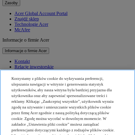
Zasoby
Acer Global Account Portal
Znajdź sklep
Technologie Acer
McAfee
Informacje o firmie Acer
Informacje o firmie Acer
Kontakt
Relacje inwestorskie
Prasa
Nagrody
Korzystamy z plików cookie do wykrywania preferencji,
Wydarzenia
ulepszania nawigacji w witrynie i generowania statystyk
użytkowników, aby nasza witryna była bardziej przyjazna dla
Zrównoważony rozwój
użytkownika oraz aby zapewniać spersonalizowane treści i
reklamy. Klikając „Zaakceptuj wszystkie”, użytkownik wyraża
Zrównoważony rozwój
zgodę na używanie i umieszczanie wszystkich plików cookie
przez firmę Acer zgodnie z naszą polityką dotyczącą plików
Społeczna odpowiedzialność biznesu
cookie. Zgodę można wycofać w dowolnym momencie. W
Ślad węglowy produktu
zakładce „Ustawienia pliki cookie” możesz zarządzać
Projekt Humanity
preferencjami dotyczącymi każdego z rodzajów plików cookie.
Earthion