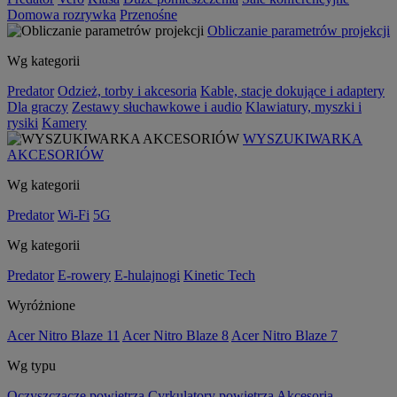
Domowa rozrywka
Przenośne
Obliczanie parametrów projekcji
Wg kategorii
Predator
Odzież, torby i akcesoria
Kable, stacje dokujące i adaptery
Dla graczy
Zestawy słuchawkowe i audio
Klawiatury, myszki i
rysiki
Kamery
WYSZUKIWARKA
AKCESORIÓW
Wg kategorii
Predator
Wi-Fi
5G
Wg kategorii
Predator
E-rowery
E-hulajnogi
Kinetic Tech
Wyróżnione
Acer Nitro Blaze 11
Acer Nitro Blaze 8
Acer Nitro Blaze 7
Wg typu
Oczyszczacze powietrza
Cyrkulatory powietrza
Akcesoria