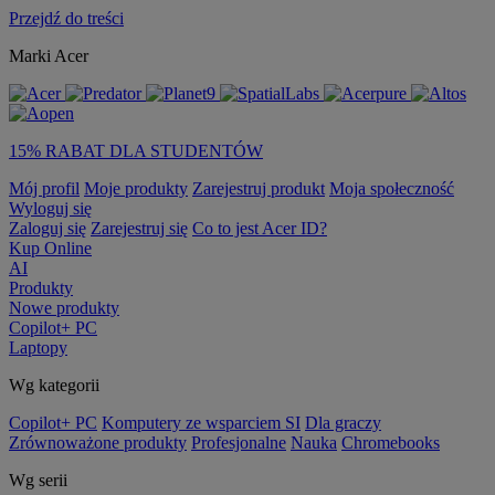
Przejdź do treści
Marki Acer
15% RABAT DLA STUDENTÓW
Mój profil
Moje produkty
Zarejestruj produkt
Moja społeczność
Wyloguj się
Zaloguj się
Zarejestruj się
Co to jest Acer ID?
Kup Online
AI
Produkty
Nowe produkty
Copilot+ PC
Laptopy
Wg kategorii
Copilot+ PC
Komputery ze wsparciem SI
Dla graczy
Zrównoważone produkty
Profesjonalne
Nauka
Chromebooks
Wg serii