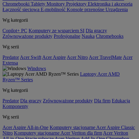
Chromebooki
Tablety
Monitory
Projektory
Elektronika i akcesoria
Łączność sieciowa
E-mobilność
Konsole przenośne
Urządzenia
Wg kategorii
Copilot+ PC
Komputery ze wsparciem SI
Dla graczy
Zrównoważone produkty
Profesjonalne
Nauka
Chromebooks
Wg serii
Predator
Acer Swift
Acer Aspire
Acer Nitro
Acer TravelMate
Acer
Extensa
Windows
Laptopy Acer AMD
Ryzen™ Series
Wg kategorii
Predator
Dla graczy
Zrównoważone produkty
Dla firm
Edukacja
Komponenty
Wg serii
Acer Aspire All-in-One
Komputery stacjonarne Acer Aspire Classic
Nitro
Komputery stacjonarne Acer Veriton dla firm
Acer Veriton
All-in-One
Stacje robocze Acer Veriton
Add-In-One
Chromebox