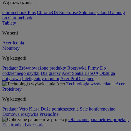
Wg rozwiązania
Chromebook Plus
ChromeOS Enterprise Solutions
Cloud Gaming
on Chromebook
Tablety
Wg serii
Acer Iconia
Monitory
Wg kategorii
Predator
Zrównoważone produkty
Rozrywka
Firmy
Do
codziennego użytku
Dla graczy
Acer SpatialLabs™
Obsługa
dotykowa
Inteligentny monitor
Acer ProDesigner
Technologia wyświetlania Acer
Projektory
Wg kategorii
Predator
Vero
Klasa
Duże pomieszczenia
Sale konferencyjne
Domowa rozrywka
Przenośne
Obliczanie parametrów projekcji
Elektronika i akcesoria