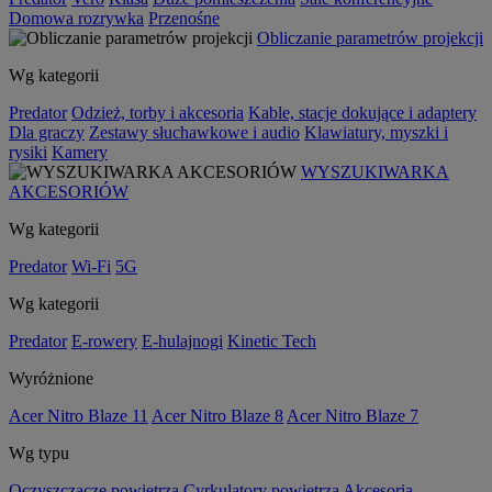
Domowa rozrywka
Przenośne
Obliczanie parametrów projekcji
Wg kategorii
Predator
Odzież, torby i akcesoria
Kable, stacje dokujące i adaptery
Dla graczy
Zestawy słuchawkowe i audio
Klawiatury, myszki i
rysiki
Kamery
WYSZUKIWARKA
AKCESORIÓW
Wg kategorii
Predator
Wi-Fi
5G
Wg kategorii
Predator
E-rowery
E-hulajnogi
Kinetic Tech
Wyróżnione
Acer Nitro Blaze 11
Acer Nitro Blaze 8
Acer Nitro Blaze 7
Wg typu
Oczyszczacze powietrza
Cyrkulatory powietrza
Akcesoria