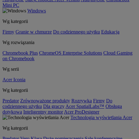
Mini PC
Windows
Wg kategorii
Firmy
Granie w chmurze
Do codziennego użytku
Edukacja
Wg rozwiązania
Chromebook Plus
ChromeOS Enterprise Solutions
Cloud Gaming
on Chromebook
Wg serii
Acer Iconia
Wg kategorii
Predator
Zrównoważone produkty
Rozrywka
Firmy
Do
codziennego użytku
Dla graczy
Acer SpatialLabs™
Obsługa
dotykowa
Inteligentny monitor
Acer ProDesigner
Technologia wyświetlania Acer
Wg kategorii
Predator
Vero
Klasa
Duże pomieszczenia
Sale konferencyjne