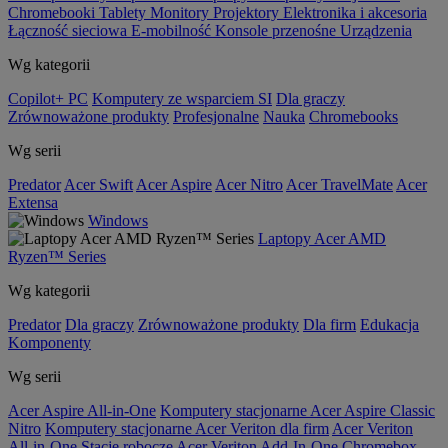
Chromebooki
Tablety
Monitory
Projektory
Elektronika i akcesoria
Łączność sieciowa
E-mobilność
Konsole przenośne
Urządzenia
Wg kategorii
Copilot+ PC
Komputery ze wsparciem SI
Dla graczy
Zrównoważone produkty
Profesjonalne
Nauka
Chromebooks
Wg serii
Predator
Acer Swift
Acer Aspire
Acer Nitro
Acer TravelMate
Acer
Extensa
Windows
Laptopy Acer AMD
Ryzen™ Series
Wg kategorii
Predator
Dla graczy
Zrównoważone produkty
Dla firm
Edukacja
Komponenty
Wg serii
Acer Aspire All-in-One
Komputery stacjonarne Acer Aspire Classic
Nitro
Komputery stacjonarne Acer Veriton dla firm
Acer Veriton
All-in-One
Stacje robocze Acer Veriton
Add-In-One
Chromebox