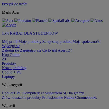
Przejdź do treści
Marki Acer
15% RABAT DLA STUDENTÓW
Mój profil
Moje produkty
Zarejestruj produkt
Moja społeczność
Wyloguj się
Zaloguj się
Zarejestruj się
Co to jest Acer ID?
Kup Online
AI
Produkty
Nowe produkty
Copilot+ PC
Laptopy
Wg kategorii
Copilot+ PC
Komputery ze wsparciem SI
Dla graczy
Zrównoważone produkty
Profesjonalne
Nauka
Chromebooks
Wg serii