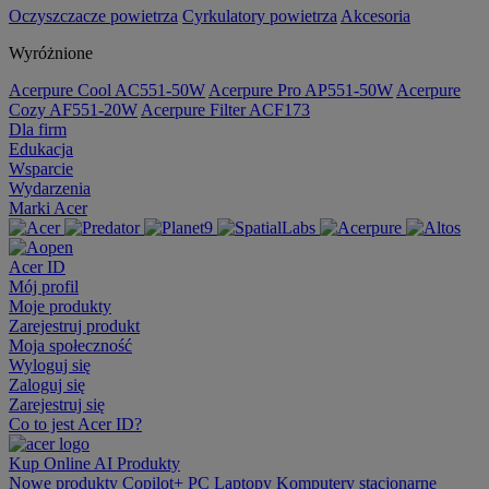
Oczyszczacze powietrza
Cyrkulatory powietrza
Akcesoria
Wyróżnione
Acerpure Cool AC551-50W
Acerpure Pro AP551-50W
Acerpure
Cozy AF551-20W
Acerpure Filter ACF173
Dla firm
Edukacja
Wsparcie
Wydarzenia
Marki Acer
Acer ID
Mój profil
Moje produkty
Zarejestruj produkt
Moja społeczność
Wyloguj się
Zaloguj się
Zarejestruj się
Co to jest Acer ID?
Kup Online
AI
Produkty
Nowe produkty
Copilot+ PC
Laptopy
Komputery stacjonarne