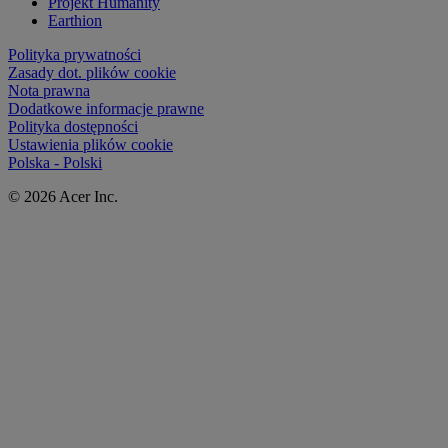
Projekt Humanity
Earthion
Polityka prywatności
Zasady dot. plików cookie
Nota prawna
Dodatkowe informacje prawne
Polityka dostępności
Ustawienia plików cookie
Polska - Polski
© 2026 Acer Inc.