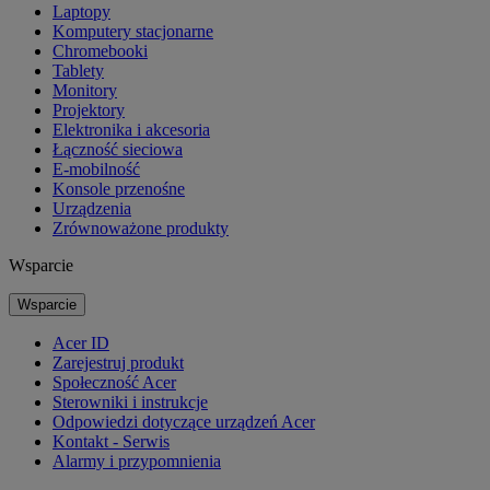
Laptopy
Komputery stacjonarne
Chromebooki
Tablety
Monitory
Projektory
Elektronika i akcesoria
Łączność sieciowa
E-mobilność
Konsole przenośne
Urządzenia
Zrównoważone produkty
Wsparcie
Wsparcie
Acer ID
Zarejestruj produkt
Społeczność Acer
Sterowniki i instrukcje
Odpowiedzi dotyczące urządzeń Acer
Kontakt - Serwis
Alarmy i przypomnienia