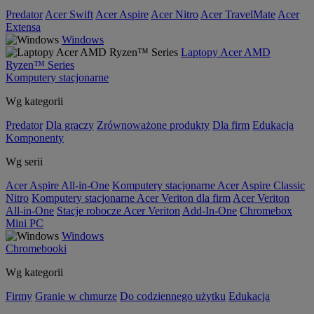
Predator
Acer Swift
Acer Aspire
Acer Nitro
Acer TravelMate
Acer
Extensa
Windows
Laptopy Acer AMD
Ryzen™ Series
Komputery stacjonarne
Wg kategorii
Predator
Dla graczy
Zrównoważone produkty
Dla firm
Edukacja
Komponenty
Wg serii
Acer Aspire All-in-One
Komputery stacjonarne Acer Aspire Classic
Nitro
Komputery stacjonarne Acer Veriton dla firm
Acer Veriton
All-in-One
Stacje robocze Acer Veriton
Add-In-One
Chromebox
Mini PC
Windows
Chromebooki
Wg kategorii
Firmy
Granie w chmurze
Do codziennego użytku
Edukacja