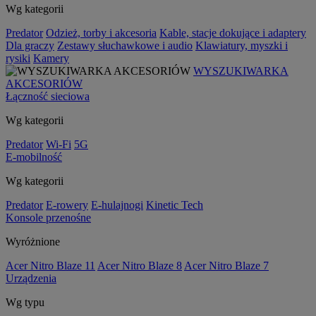
Wg kategorii
Predator
Odzież, torby i akcesoria
Kable, stacje dokujące i adaptery
Dla graczy
Zestawy słuchawkowe i audio
Klawiatury, myszki i
rysiki
Kamery
WYSZUKIWARKA
AKCESORIÓW
Łączność sieciowa
Wg kategorii
Predator
Wi-Fi
5G
E-mobilność
Wg kategorii
Predator
E-rowery
E-hulajnogi
Kinetic Tech
Konsole przenośne
Wyróżnione
Acer Nitro Blaze 11
Acer Nitro Blaze 8
Acer Nitro Blaze 7
Urządzenia
Wg typu