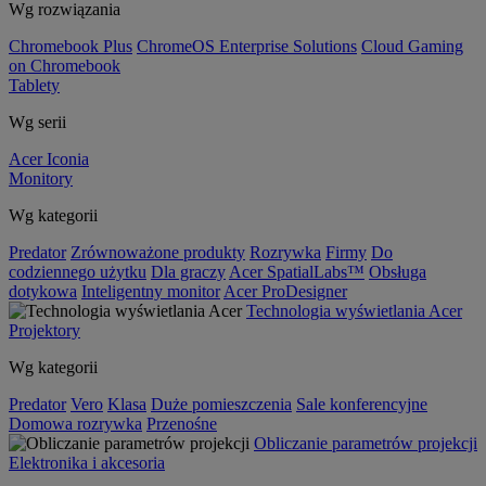
Wg rozwiązania
Chromebook Plus
ChromeOS Enterprise Solutions
Cloud Gaming
on Chromebook
Tablety
Wg serii
Acer Iconia
Monitory
Wg kategorii
Predator
Zrównoważone produkty
Rozrywka
Firmy
Do
codziennego użytku
Dla graczy
Acer SpatialLabs™
Obsługa
dotykowa
Inteligentny monitor
Acer ProDesigner
Technologia wyświetlania Acer
Projektory
Wg kategorii
Predator
Vero
Klasa
Duże pomieszczenia
Sale konferencyjne
Domowa rozrywka
Przenośne
Obliczanie parametrów projekcji
Elektronika i akcesoria