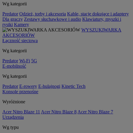
Wg kategorii
Predator
Odzież, torby i akcesoria
Kable, stacje dokujące i adaptery
Dla graczy
Zestawy słuchawkowe i audio
Klawiatury, myszki i
rysiki
Kamery
WYSZUKIWARKA
AKCESORIÓW
Łączność sieciowa
Wg kategorii
Predator
Wi-Fi
5G
E-mobilność
Wg kategorii
Predator
E-rowery
E-hulajnogi
Kinetic Tech
Konsole przenośne
Wyróżnione
Acer Nitro Blaze 11
Acer Nitro Blaze 8
Acer Nitro Blaze 7
Urządzenia
Wg typu