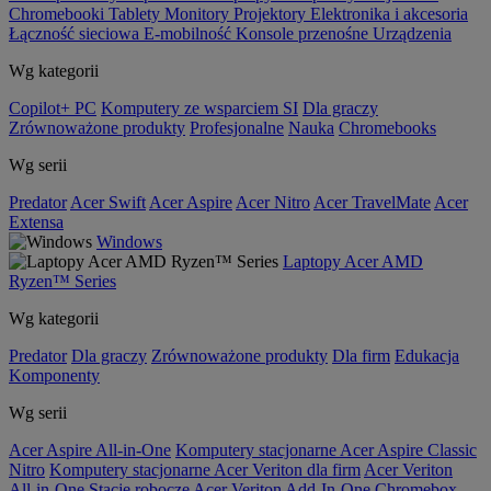
Chromebooki
Tablety
Monitory
Projektory
Elektronika i akcesoria
Łączność sieciowa
E-mobilność
Konsole przenośne
Urządzenia
Wg kategorii
Copilot+ PC
Komputery ze wsparciem SI
Dla graczy
Zrównoważone produkty
Profesjonalne
Nauka
Chromebooks
Wg serii
Predator
Acer Swift
Acer Aspire
Acer Nitro
Acer TravelMate
Acer
Extensa
Windows
Laptopy Acer AMD
Ryzen™ Series
Wg kategorii
Predator
Dla graczy
Zrównoważone produkty
Dla firm
Edukacja
Komponenty
Wg serii
Acer Aspire All-in-One
Komputery stacjonarne Acer Aspire Classic
Nitro
Komputery stacjonarne Acer Veriton dla firm
Acer Veriton
All-in-One
Stacje robocze Acer Veriton
Add-In-One
Chromebox