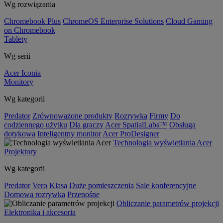
Wg rozwiązania
Chromebook Plus
ChromeOS Enterprise Solutions
Cloud Gaming
on Chromebook
Tablety
Wg serii
Acer Iconia
Monitory
Wg kategorii
Predator
Zrównoważone produkty
Rozrywka
Firmy
Do
codziennego użytku
Dla graczy
Acer SpatialLabs™
Obsługa
dotykowa
Inteligentny monitor
Acer ProDesigner
Technologia wyświetlania Acer
Projektory
Wg kategorii
Predator
Vero
Klasa
Duże pomieszczenia
Sale konferencyjne
Domowa rozrywka
Przenośne
Obliczanie parametrów projekcji
Elektronika i akcesoria