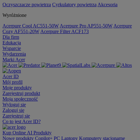
Oczyszczacze powietrza
Cyrkulatory powietrza
Akcesoria
Wyróżnione
Acerpure Cool AC551-50W
Acerpure Pro AP551-50W
Acerpure
Cozy AF551-20W
Acerpure Filter ACF173
Dla firm
Edukacja
Wsparcie
Wydarzenia
Marki Acer
Acer ID
Mój profil
Moje produkty
Zarejestruj produkt
Moja społeczność
Wyloguj się
Zaloguj się
Zarejestruj się
Co to jest Acer ID?
Kup Online
AI
Produkty
Nowe produkty
Copilot+ PC
Laptopy
Komputery stacjonarne