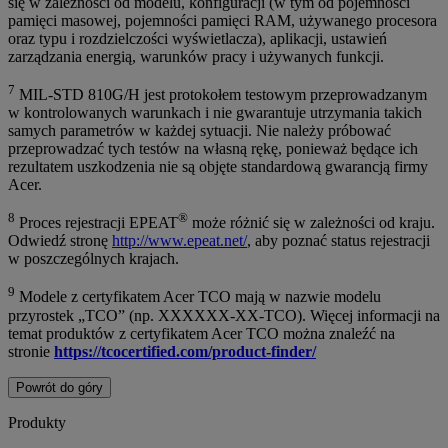
się w zależności od modelu, konfiguracji (w tym od pojemności
pamięci masowej, pojemności pamięci RAM, używanego procesora
oraz typu i rozdzielczości wyświetlacza), aplikacji, ustawień
zarządzania energią, warunków pracy i używanych funkcji.
7
MIL-STD 810G/H jest protokołem testowym przeprowadzanym
w kontrolowanych warunkach i nie gwarantuje utrzymania takich
samych parametrów w każdej sytuacji. Nie należy próbować
przeprowadzać tych testów na własną rękę, ponieważ będące ich
rezultatem uszkodzenia nie są objęte standardową gwarancją firmy
Acer.
8
®
Proces rejestracji EPEAT
może różnić się w zależności od kraju.
Odwiedź stronę
http://www.epeat.net/
, aby poznać status rejestracji
w poszczególnych krajach.
9
Modele z certyfikatem Acer TCO mają w nazwie modelu
przyrostek „TCO” (np. XXXXXX-XX-TCO). Więcej informacji na
temat produktów z certyfikatem Acer TCO można znaleźć na
stronie
https://tcocertified.com/product-finder/
Powrót do góry
Produkty