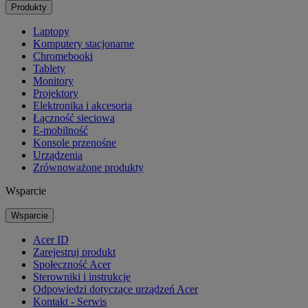
Produkty
Laptopy
Komputery stacjonarne
Chromebooki
Tablety
Monitory
Projektory
Elektronika i akcesoria
Łączność sieciowa
E-mobilność
Konsole przenośne
Urządzenia
Zrównoważone produkty
Wsparcie
Wsparcie
Acer ID
Zarejestruj produkt
Społeczność Acer
Sterowniki i instrukcje
Odpowiedzi dotyczące urządzeń Acer
Kontakt - Serwis