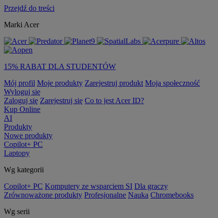
Przejdź do treści
Marki Acer
15% RABAT DLA STUDENTÓW
Mój profil
Moje produkty
Zarejestruj produkt
Moja społeczność
Wyloguj się
Zaloguj się
Zarejestruj się
Co to jest Acer ID?
Kup Online
AI
Produkty
Nowe produkty
Copilot+ PC
Laptopy
Wg kategorii
Copilot+ PC
Komputery ze wsparciem SI
Dla graczy
Zrównoważone produkty
Profesjonalne
Nauka
Chromebooks
Wg serii