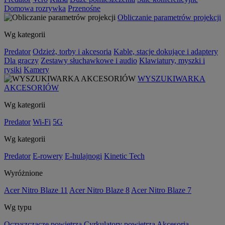
Domowa rozrywka
Przenośne
Obliczanie parametrów projekcji
Wg kategorii
Predator
Odzież, torby i akcesoria
Kable, stacje dokujące i adaptery
Dla graczy
Zestawy słuchawkowe i audio
Klawiatury, myszki i
rysiki
Kamery
WYSZUKIWARKA
AKCESORIÓW
Wg kategorii
Predator
Wi-Fi
5G
Wg kategorii
Predator
E-rowery
E-hulajnogi
Kinetic Tech
Wyróżnione
Acer Nitro Blaze 11
Acer Nitro Blaze 8
Acer Nitro Blaze 7
Wg typu
Oczyszczacze powietrza
Cyrkulatory powietrza
Akcesoria