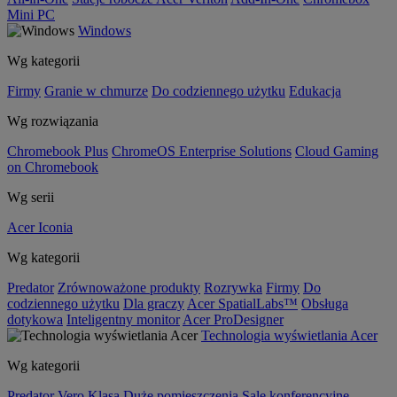
Mini PC
Windows
Wg kategorii
Firmy
Granie w chmurze
Do codziennego użytku
Edukacja
Wg rozwiązania
Chromebook Plus
ChromeOS Enterprise Solutions
Cloud Gaming
on Chromebook
Wg serii
Acer Iconia
Wg kategorii
Predator
Zrównoważone produkty
Rozrywka
Firmy
Do
codziennego użytku
Dla graczy
Acer SpatialLabs™
Obsługa
dotykowa
Inteligentny monitor
Acer ProDesigner
Technologia wyświetlania Acer
Wg kategorii
Predator
Vero
Klasa
Duże pomieszczenia
Sale konferencyjne