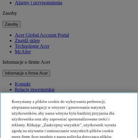
Alarmy i przypomnienia
Zasoby
Zasoby
Acer Global Account Portal
Znajdź sklep
Technologie Acer
McAfee
Informacje o firmie Acer
Informacje o firmie Acer
Kontakt
Relacje inwestorskie
Prasa
Nagrody
Korzystamy z plików cookie do wykrywania preferencji,
Wydarzenia
ulepszania nawigacji w witrynie i generowania statystyk
użytkowników, aby nasza witryna była bardziej przyjazna dla
Zrównoważony rozwój
użytkownika oraz aby zapewniać spersonalizowane treści i
reklamy. Klikając „Zaakceptuj wszystkie”, użytkownik wyraża
Zrównoważony rozwój
zgodę na używanie i umieszczanie wszystkich plików cookie
przez firmę Acer zgodnie z naszą polityką dotyczącą plików