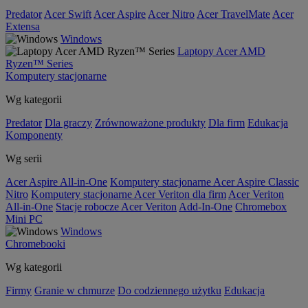
Predator
Acer Swift
Acer Aspire
Acer Nitro
Acer TravelMate
Acer
Extensa
Windows
Laptopy Acer AMD
Ryzen™ Series
Komputery stacjonarne
Wg kategorii
Predator
Dla graczy
Zrównoważone produkty
Dla firm
Edukacja
Komponenty
Wg serii
Acer Aspire All-in-One
Komputery stacjonarne Acer Aspire Classic
Nitro
Komputery stacjonarne Acer Veriton dla firm
Acer Veriton
All-in-One
Stacje robocze Acer Veriton
Add-In-One
Chromebox
Mini PC
Windows
Chromebooki
Wg kategorii
Firmy
Granie w chmurze
Do codziennego użytku
Edukacja