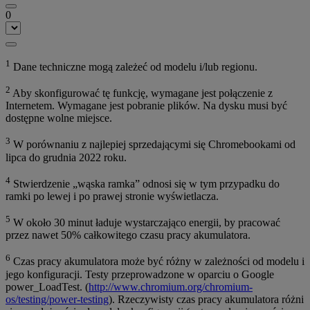
0
1
Dane techniczne mogą zależeć od modelu i/lub regionu.
2
Aby skonfigurować tę funkcję, wymagane jest połączenie z
Internetem. Wymagane jest pobranie plików. Na dysku musi być
dostępne wolne miejsce.
3
W porównaniu z najlepiej sprzedającymi się Chromebookami od
lipca do grudnia 2022 roku.
4
Stwierdzenie „wąska ramka” odnosi się w tym przypadku do
ramki po lewej i po prawej stronie wyświetlacza.
5
W około 30 minut ładuje wystarczająco energii, by pracować
przez nawet 50% całkowitego czasu pracy akumulatora.
6
Czas pracy akumulatora może być różny w zależności od modelu i
jego konfiguracji. Testy przeprowadzone w oparciu o Google
power_LoadTest. (
http://www.chromium.org/chromium-
os/testing/power-testing
). Rzeczywisty czas pracy akumulatora różni