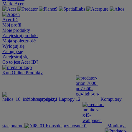
Marki Acer
Acer ID
Mój profil
Moje produkty
Zarejestruj produkt
Moja społeczność
Wyloguj się
Zaloguj się
Zarejestruj się
Co to jest Acer ID?
Kup Online
Produkty
Nowe produkty
Laptopy
Komputery
stacjonarne
Konsole przenośne
Monitory