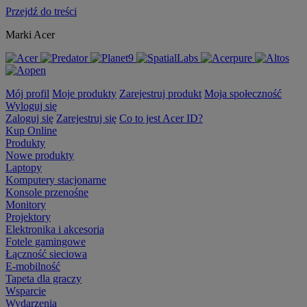
Przejdź do treści
Marki Acer
Mój profil
Moje produkty
Zarejestruj produkt
Moja społeczność
Wyloguj się
Zaloguj się
Zarejestruj się
Co to jest Acer ID?
Kup Online
Produkty
Nowe produkty
Laptopy
Komputery stacjonarne
Konsole przenośne
Monitory
Projektory
Elektronika i akcesoria
Fotele gamingowe
Łączność sieciowa
E-mobilność
Tapeta dla graczy
Wsparcie
Wydarzenia