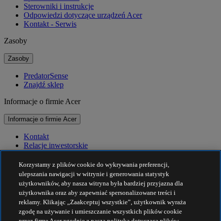
Sterowniki i instrukcje
Odpowiedzi dotyczące urządzeń Acer
Kontakt - Serwis
Zasoby
Zasoby
PredatorSense
Znajdź sklep
Informacje o firmie Acer
Informacje o firmie Acer
Kontakt
Relacje inwestorskie
Prasa
Nagrody
Korzystamy z plików cookie do wykrywania preferencji,
Wydarzenia
ulepszania nawigacji w witrynie i generowania statystyk
użytkowników, aby nasza witryna była bardziej przyjazna dla
Zrównoważony rozwój
użytkownika oraz aby zapewniać spersonalizowane treści i
reklamy. Klikając „Zaakceptuj wszystkie”, użytkownik wyraża
Zrównoważony rozwój
zgodę na używanie i umieszczanie wszystkich plików cookie
przez firmę Acer zgodnie z naszą polityką dotyczącą plików