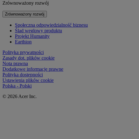
Zrównoważony rozwój
Zrównoważony rozwój
Społeczna odpowiedzialność biznesu
Ślad węglowy produktu
Projekt Humanity
Earthion
Polityka prywatności
Zasady dot. plików cookie
Nota prawna
Dodatkowe informacje prawne
Polityka dostępności
Ustawienia plików cookie
Polska - Polski
© 2026 Acer Inc.