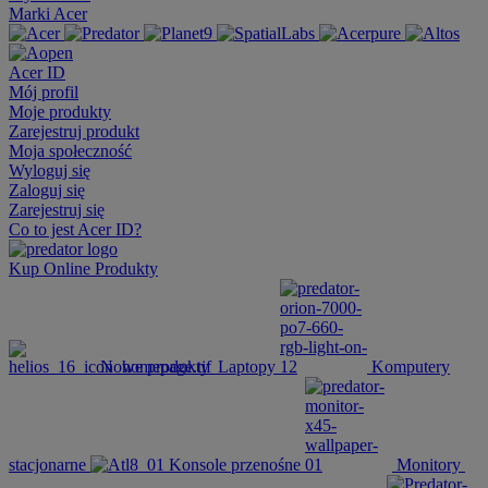
Marki Acer
Acer ID
Mój profil
Moje produkty
Zarejestruj produkt
Moja społeczność
Wyloguj się
Zaloguj się
Zarejestruj się
Co to jest Acer ID?
Kup Online
Produkty
Nowe produkty
Laptopy
Komputery
stacjonarne
Konsole przenośne
Monitory