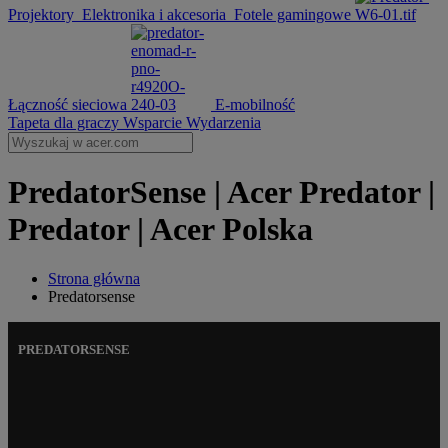
Projektory
Elektronika i akcesoria
Fotele gamingowe
Łączność sieciowa
E-mobilność
Tapeta dla graczy
Wsparcie
Wydarzenia
PredatorSense | Acer Predator |
Predator | Acer Polska
Strona główna
Predatorsense
PREDATORSENSE