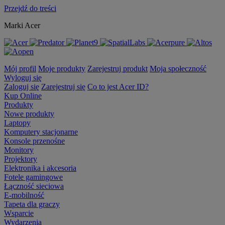
Przejdź do treści
Marki Acer
Mój profil
Moje produkty
Zarejestruj produkt
Moja społeczność
Wyloguj się
Zaloguj się
Zarejestruj się
Co to jest Acer ID?
Kup Online
Produkty
Nowe produkty
Laptopy
Komputery stacjonarne
Konsole przenośne
Monitory
Projektory
Elektronika i akcesoria
Fotele gamingowe
Łączność sieciowa
E-mobilność
Tapeta dla graczy
Wsparcie
Wydarzenia