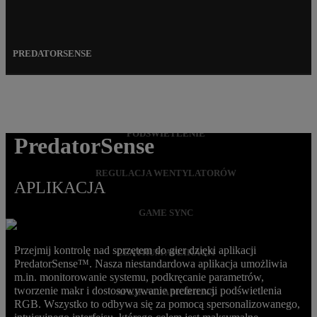
PREDATORSENSE
PODKRĘCANIE
PODŚWIETLENIE
PredatorSense
REGULACJA WENTYLATORÓW
APLIKACJA
GAME SYNC
Przejmij kontrolę nad sprzętem do gier dzięki aplikacji
CENTRUM APLIKACJI
PredatorSense™. Nasza niestandardowa aplikacja umożliwia
m.in. monitorowanie systemu, podkręcanie parametrów,
tworzenie makr i dostosowywanie preferencji podświetlenia
APLIKACJA MOBILNA
RGB. Wszystko to odbywa się za pomocą spersonalizowanego,