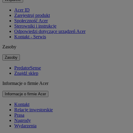
Acer ID
Zarejestruj produkt
Społeczność Acer
Sterowniki i instrukcje
Odpowiedzi dotyczące urządzeń Acer
Kontakt - Serwis
Zasoby
Zasoby
PredatorSense
Znajdź sklep
Informacje o firmie Acer
Informacje o firmie Acer
Kontakt
Relacje inwestorskie
Prasa
Nagrody
Wydarzenia