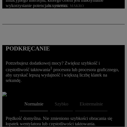
intuicyjnego interfejsu, którego celem jest maksymalne
wykorzystanie potencjału systemu.
KLAWISZE MAKRO
PODKRĘCANIE
Potrzebujesz dodatkowej mocy? Zwiększ szybkość i
1
częstotliwość taktowania
procesora lub procesora graficznego,
aby uzyskać lepszą wydajność i większą liczbę klatek na
sekundę.
Normalnie
Szybko
Ekstremalnie
Prędkość domyślna. Nie zmieniono szybkości obracania się
łopatek wentylatora lub częstotliwości taktowania.