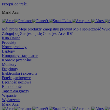
Przejdź do treści
Marki Acer
Mój profil
Moje produkty
Zarejestruj produkt
Moja społeczność
Wylo
Zaloguj się
Zarejestruj się
Co to jest Acer ID?
Kup Online
Produkty
Nowe produkty
Laptopy
Komputery stacjonarne
Konsole przenośne
Monitory
Projektory
Elektronika i akcesoria
Fotele gamingowe
Łączność sieciowa
E-mobilność
Tapeta dla graczy
Wsparcie
Wydarzenia
Marki Acer