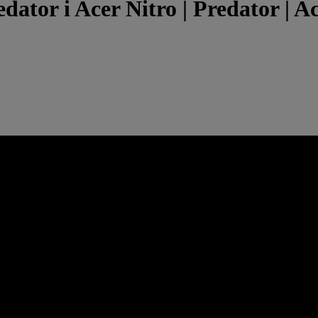
ator i Acer Nitro | Predator | A
ubskrypcji PC Game Pass – zawierającej tytuły z EA Play – możesz g