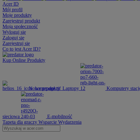
Acer ID
Mój profil
Moje produkty
Zarejestruj produkt
Moja społeczność
Wyloguj się
Zaloguj się
Zarejestruj się
Co to jest Acer ID?
Kup Online
Produkty
Nowe produkty
Laptopy
Komputery stacj
sieciowa
E-mobilność
Tapeta dla graczy
Wsparcie
Wydarzenia