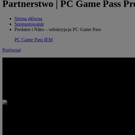
Partnerstwo | PC Game Pass Pred
Strona główna
Sponsorowanie
Predator i Nitro – subskrypcja PC Game Pass
PC Game Pass
IEM
Porównaj
ODKRYJ SWOJĄ NOWĄ
ULUBIONĄ GRĘ
DZIĘKI 3 MIESIĄCOM
PC GAME PASS
Dzięki nowym komputerom z systemem Windows 11 i trzymiesięcznej s
więc o nudzie nie może być mowy.