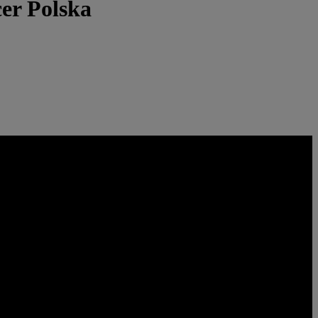
cer Polska
rać w setki gier na PC. Nowe gry są dodawane przez cały czas,