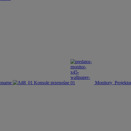
onarne
Konsole przenośne
Monitory
Projekto