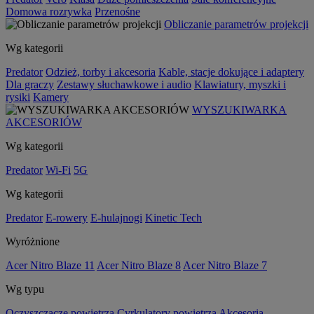
Domowa rozrywka
Przenośne
Obliczanie parametrów projekcji
Wg kategorii
Predator
Odzież, torby i akcesoria
Kable, stacje dokujące i adaptery
Dla graczy
Zestawy słuchawkowe i audio
Klawiatury, myszki i
rysiki
Kamery
WYSZUKIWARKA
AKCESORIÓW
Wg kategorii
Predator
Wi-Fi
5G
Wg kategorii
Predator
E-rowery
E-hulajnogi
Kinetic Tech
Wyróżnione
Acer Nitro Blaze 11
Acer Nitro Blaze 8
Acer Nitro Blaze 7
Wg typu
Oczyszczacze powietrza
Cyrkulatory powietrza
Akcesoria