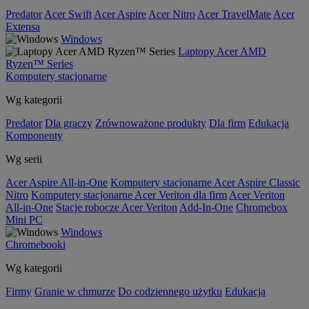
Predator
Acer Swift
Acer Aspire
Acer Nitro
Acer TravelMate
Acer
Extensa
Windows
Laptopy Acer AMD
Ryzen™ Series
Komputery stacjonarne
Wg kategorii
Predator
Dla graczy
Zrównoważone produkty
Dla firm
Edukacja
Komponenty
Wg serii
Acer Aspire All-in-One
Komputery stacjonarne Acer Aspire Classic
Nitro
Komputery stacjonarne Acer Veriton dla firm
Acer Veriton
All-in-One
Stacje robocze Acer Veriton
Add-In-One
Chromebox
Mini PC
Windows
Chromebooki
Wg kategorii
Firmy
Granie w chmurze
Do codziennego użytku
Edukacja