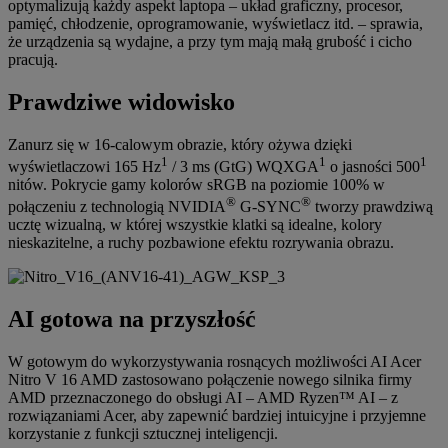
optymalizują każdy aspekt laptopa – układ graficzny, procesor,
pamięć, chłodzenie, oprogramowanie, wyświetlacz itd. – sprawia,
że urządzenia są wydajne, a przy tym mają małą grubość i cicho
pracują.
Prawdziwe widowisko
Zanurz się w 16-calowym obrazie, który ożywa dzięki
1
1
1
wyświetlaczowi 165 Hz
/ 3 ms (GtG) WQXGA
o jasności 500
nitów. Pokrycie gamy kolorów sRGB na poziomie 100% w
®
®
połączeniu z technologią NVIDIA
G-SYNC
tworzy prawdziwą
ucztę wizualną, w której wszystkie klatki są idealne, kolory
nieskazitelne, a ruchy pozbawione efektu rozrywania obrazu.
AI gotowa na przyszłość
W gotowym do wykorzystywania rosnących możliwości AI Acer
Nitro V 16 AMD zastosowano połączenie nowego silnika firmy
AMD przeznaczonego do obsługi AI – AMD Ryzen™ AI – z
rozwiązaniami Acer, aby zapewnić bardziej intuicyjne i przyjemne
korzystanie z funkcji sztucznej inteligencji.