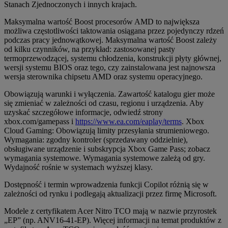
Stanach Zjednoczonych i innych krajach.
Maksymalna wartość Boost procesorów AMD to największa
możliwa częstotliwości taktowania osiągana przez pojedynczy rdzeń
podczas pracy jednowątkowej. Maksymalna wartość Boost zależy
od kilku czynników, na przykład: zastosowanej pasty
termoprzewodzącej, systemu chłodzenia, konstrukcji płyty głównej,
wersji systemu BIOS oraz tego, czy zainstalowana jest najnowsza
wersja sterownika chipsetu AMD oraz systemu operacyjnego.
Obowiązują warunki i wyłączenia. Zawartość katalogu gier może
się zmieniać w zależności od czasu, regionu i urządzenia. Aby
uzyskać szczegółowe informacje, odwiedź strony
xbox.com/gamepass i
https://www.ea.com/eaplay/terms
. Xbox
Cloud Gaming: Obowiązują limity przesyłania strumieniowego.
Wymagania: zgodny kontroler (sprzedawany oddzielnie),
obsługiwane urządzenie i subskrypcja Xbox Game Pass; zobacz
wymagania systemowe. Wymagania systemowe zależą od gry.
Wydajność rośnie w systemach wyższej klasy.
Dostępność i termin wprowadzenia funkcji Copilot różnią się w
zależności od rynku i podlegają aktualizacji przez firmę Microsoft.
Modele z certyfikatem Acer Nitro TCO mają w nazwie przyrostek
„EP” (np. ANV16-41-EP). Więcej informacji na temat produktów z