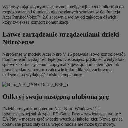
Wykorzystując algorytmy sztucznej inteligencji i trzeci mikrofon do
rozpoznawania i tłumienia niepożądanych szumów w tle, funkcja
Acer PurifiedVoice™ 2.0 zapewnia wolny od zakłóceń dźwięk,
który zwiększa komfort komunikacji.
Łatwe zarządzanie urządzeniami dzięki
NitroSense
NitroSense w modelu Acer Nitro V 16 pozwala łatwo kontrolować i
monitorować wydajność laptopa. Dostosujesz prędkość wentylatora,
sprawdzisz stan systemu i zoptymalizujesz go pod kątem gier lub
innych zadań za pomocą zaledwie kilku kliknięć, zachowując
maksymalną wydajność i niskie temperatury.
Odkryj swoją następną ulubioną grę
Dzięki nowym komputerom Acer Nitro Windows 11 i
trzymiesięcznej subskrypcji PC Game Pass – zawierającej tytuły z
EA Play – możesz grać w setki wysokiej jakości gier. Nowe gry są
dodawane przez cały czas, więc o nudzie nie może być mowy.