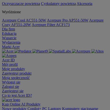
Oczyszczacze powietrza
Cyrkulatory powietrza
Akcesoria
Wyróżnione
Acerpure Cool AC551-50W
Acerpure Pro AP551-50W
Acerpure
Cozy AF551-20W
Acerpure Filter ACF173
Dla firm
Edukacja
Wsparcie
Wydarzenia
Marki Acer
Acer ID
Mój profil
Moje produkty
Zarejestruj produkt
Moja społeczność
Wyloguj się
Zaloguj się
Zarejestruj się
Co to jest Acer ID?
Kup Online
AI
Produkty
Nowe produkty
Copilot+ PC
Laptopy
Komputery stacjonarne