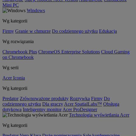
Mini PC
Windows
Wg kategorii
Firmy
Granie w chmurze
Do codziennego użytku
Edukacja
Wg rozwiązania
Chromebook Plus
ChromeOS Enterprise Solutions
Cloud Gaming
on Chromebook
Wg serii
Acer Iconia
Wg kategorii
Predator
Zrównoważone produkty
Rozrywka
Firmy
Do
codziennego użytku
Dla graczy
Acer SpatialLabs™
Obsługa
dotykowa
Inteligentny monitor
Acer ProDesigner
Technologia wyświetlania Acer
Wg kategorii
Predator
Vero
Klasa
Duże pomieszczenia
Sale konferencyjne