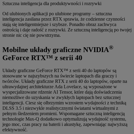
Sztuczna inteligencja dla produktywności i rozrywki
Od ulubionych aplikacji po ulubione programy – sztuczna
inteligencja zasilana przez RTX sprawia, że codzienne czynności
stają się inteligentniejsze i szybsze. Ponadto obraz zachwyca
ostrością i daje radość z rozrywki. Ze sztuczną inteligencją po twojej
stronie nic cię nie powstrzyma.
®
Mobilne układy graficzne NVIDIA
GeForce RTX™ z serii 40
Układy graficzne GeForce RTX™ z serii 40 do laptopów są
stosowane w najszybszych na świecie laptopach dla graczy i
twórców. Układy graficzne RTX z serii 40 do laptopów, oparte na
ultrawydajnej architekturze Ada Lovelace, są wyposażone w
wyspecjalizowane rdzenie AI Tensor, które dają doświadczenia
niemożliwe do uzyskania w zwykłych laptopach bez sztucznej
inteligencji. Ciesz się olbrzymim wzrostem wydajności z techniką
DLSS 3.5 i niezwykle realistycznymi światami wirtualnymi z
pełnym śledzeniem promieni. Wspomagane sztuczną inteligencją
technologie Max-Q dodatkowo optymalizują wydajność systemu,
jego moc, czas pracy na baterii i akustykę, zapewniając najwyższą
efektywność.