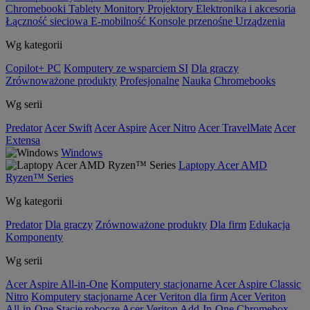
Chromebooki
Tablety
Monitory
Projektory
Elektronika i akcesoria
Łączność sieciowa
E-mobilność
Konsole przenośne
Urządzenia
Wg kategorii
Copilot+ PC
Komputery ze wsparciem SI
Dla graczy
Zrównoważone produkty
Profesjonalne
Nauka
Chromebooks
Wg serii
Predator
Acer Swift
Acer Aspire
Acer Nitro
Acer TravelMate
Acer
Extensa
Windows
Laptopy Acer AMD
Ryzen™ Series
Wg kategorii
Predator
Dla graczy
Zrównoważone produkty
Dla firm
Edukacja
Komponenty
Wg serii
Acer Aspire All-in-One
Komputery stacjonarne Acer Aspire Classic
Nitro
Komputery stacjonarne Acer Veriton dla firm
Acer Veriton
All-in-One
Stacje robocze Acer Veriton
Add-In-One
Chromebox