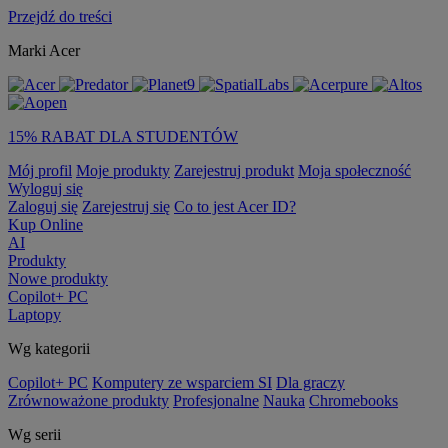
Przejdź do treści
Marki Acer
15% RABAT DLA STUDENTÓW
Mój profil
Moje produkty
Zarejestruj produkt
Moja społeczność
Wyloguj się
Zaloguj się
Zarejestruj się
Co to jest Acer ID?
Kup Online
AI
Produkty
Nowe produkty
Copilot+ PC
Laptopy
Wg kategorii
Copilot+ PC
Komputery ze wsparciem SI
Dla graczy
Zrównoważone produkty
Profesjonalne
Nauka
Chromebooks
Wg serii