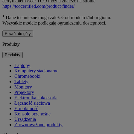
certyfikatem Acer TCO można znaleźć na stronie
https://tcocertified.com/product-finder/
1
Dane techniczne mogą zależeć od modelu i/lub regionu.
Wszystkie modele podlegają ograniczeniu dostępności.
Powrót do góry
Produkty
Produkty
Laptopy
Komputery stacjonarne
Chromebooki
Tablety
Monitory
Projektory
Elektronika i akcesoria
Łączność sieciowa
E-mobilność
Konsole przenośne
Urządzenia
Zrównoważone produkty