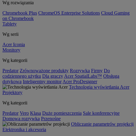
Wg rozwiązania
Chromebook Plus
ChromeOS Enterprise Solutions
Cloud Gaming
on Chromebook
Tablety
Wg serii
Acer Iconia
Monitory
Wg kategorii
Predator
Zrównoważone produkty
Rozrywka
Firmy
Do
codziennego użytku
Dla graczy
Acer SpatialLabs™
Obsługa
dotykowa
Inteligentny monitor
Acer ProDesigner
Technologia wyświetlania Acer
Projektory
Wg kategorii
Predator
Vero
Klasa
Duże pomieszczenia
Sale konferencyjne
Domowa rozrywka
Przenośne
Obliczanie parametrów projekcji
Elektronika i akcesoria