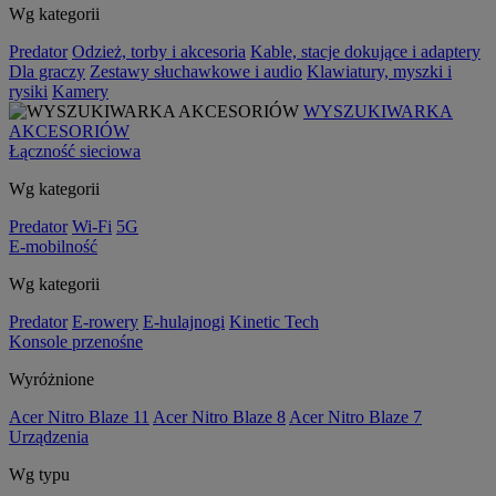
Wg kategorii
Predator
Odzież, torby i akcesoria
Kable, stacje dokujące i adaptery
Dla graczy
Zestawy słuchawkowe i audio
Klawiatury, myszki i
rysiki
Kamery
WYSZUKIWARKA
AKCESORIÓW
Łączność sieciowa
Wg kategorii
Predator
Wi-Fi
5G
E-mobilność
Wg kategorii
Predator
E-rowery
E-hulajnogi
Kinetic Tech
Konsole przenośne
Wyróżnione
Acer Nitro Blaze 11
Acer Nitro Blaze 8
Acer Nitro Blaze 7
Urządzenia
Wg typu