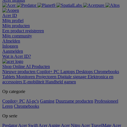
Acer Brands
Acer ID
Mijn profiel
Mijn producten
Een product registreren
Mijn community
Afmelden
Inloggen
Aanmelden
Wat is Acer ID?
Shop Online
AI
Producten
Nieuwe producten
Copilot+ PC
Laptops
Desktops
Chromebooks
Tablets
Monitoren
Projectoren
Digitale signage
Elektronica en
accessoires
E-mobiliteit
Handheld gamen
Op categorie
Copilot+ PC
AI-pc's
Gaming
Duurzame producten
Professioneel
Leren
Chromebooks
Op serie
Predator
Acer Swift
Acer Aspire
Acer Nitro
Acer TravelMate
Acer