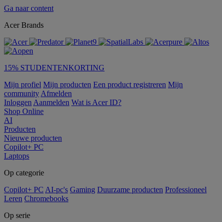
Ga naar content
Acer Brands
15% STUDENTENKORTING
Mijn profiel
Mijn producten
Een product registreren
Mijn
community
Afmelden
Inloggen
Aanmelden
Wat is Acer ID?
Shop Online
AI
Producten
Nieuwe producten
Copilot+ PC
Laptops
Op categorie
Copilot+ PC
AI-pc's
Gaming
Duurzame producten
Professioneel
Leren
Chromebooks
Op serie