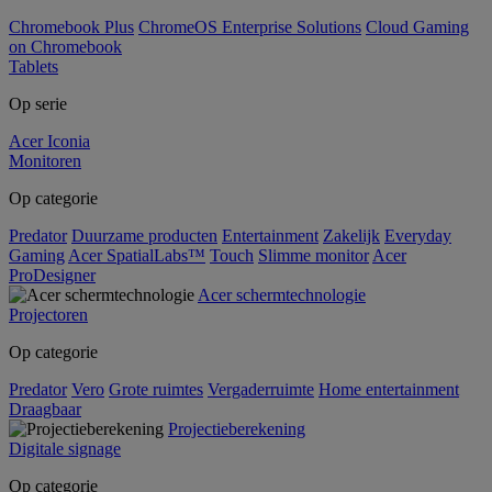
Chromebook Plus
ChromeOS Enterprise Solutions
Cloud Gaming
on Chromebook
Tablets
Op serie
Acer Iconia
Monitoren
Op categorie
Predator
Duurzame producten
Entertainment
Zakelijk
Everyday
Gaming
Acer SpatialLabs™
Touch
Slimme monitor
Acer
ProDesigner
Acer schermtechnologie
Projectoren
Op categorie
Predator
Vero
Grote ruimtes
Vergaderruimte
Home entertainment
Draagbaar
Projectieberekening
Digitale signage
Op categorie