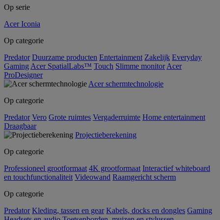
Op serie
Acer Iconia
Op categorie
Predator
Duurzame producten
Entertainment
Zakelijk
Everyday
Gaming
Acer SpatialLabs™
Touch
Slimme monitor
Acer
ProDesigner
Acer schermtechnologie
Op categorie
Predator
Vero
Grote ruimtes
Vergaderruimte
Home entertainment
Draagbaar
Projectieberekening
Op categorie
Professioneel grootformaat
4K grootformaat
Interactief whiteboard
en touchfunctionaliteit
Videowand
Raamgericht scherm
Op categorie
Predator
Kleding, tassen en gear
Kabels, docks en dongles
Gaming
Headsets en audio
Toetsenborden, muizen en stylussen