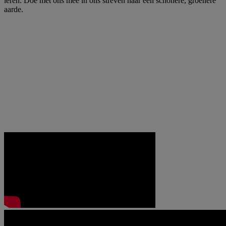
leren. Doe met ons mee in ons streven naar een schonere, groenere
aarde.