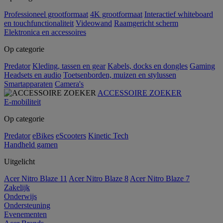
Professioneel grootformaat
4K grootformaat
Interactief whiteboard
en touchfunctionaliteit
Videowand
Raamgericht scherm
Elektronica en accessoires
Op categorie
Predator
Kleding, tassen en gear
Kabels, docks en dongles
Gaming
Headsets en audio
Toetsenborden, muizen en stylussen
Smartapparaten
Camera's
ACCESSOIRE ZOEKER
E-mobiliteit
Op categorie
Predator
eBikes
eScooters
Kinetic Tech
Handheld gamen
Uitgelicht
Acer Nitro Blaze 11
Acer Nitro Blaze 8
Acer Nitro Blaze 7
Zakelijk
Onderwijs
Ondersteuning
Evenementen