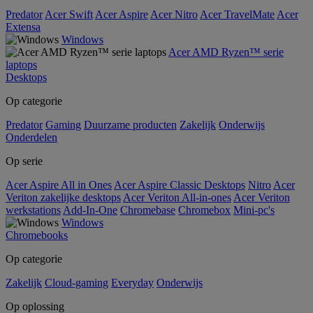
Predator
Acer Swift
Acer Aspire
Acer Nitro
Acer TravelMate
Acer
Extensa
Windows
Acer AMD Ryzen™ serie
laptops
Desktops
Op categorie
Predator
Gaming
Duurzame producten
Zakelijk
Onderwijs
Onderdelen
Op serie
Acer Aspire All in Ones
Acer Aspire Classic Desktops
Nitro
Acer
Veriton zakelijke desktops
Acer Veriton All-in-ones
Acer Veriton
werkstations
Add-In-One
Chromebase
Chromebox
Mini-pc's
Windows
Chromebooks
Op categorie
Zakelijk
Cloud-gaming
Everyday
Onderwijs
Op oplossing