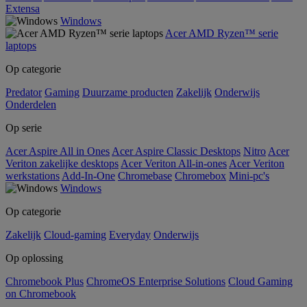
Extensa
Windows
Acer AMD Ryzen™ serie
laptops
Op categorie
Predator
Gaming
Duurzame producten
Zakelijk
Onderwijs
Onderdelen
Op serie
Acer Aspire All in Ones
Acer Aspire Classic Desktops
Nitro
Acer
Veriton zakelijke desktops
Acer Veriton All-in-ones
Acer Veriton
werkstations
Add-In-One
Chromebase
Chromebox
Mini-pc's
Windows
Op categorie
Zakelijk
Cloud-gaming
Everyday
Onderwijs
Op oplossing
Chromebook Plus
ChromeOS Enterprise Solutions
Cloud Gaming
on Chromebook