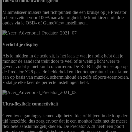
100% schotnauwkeurigheid
Minimaliseer missers met richtpunten die een kruisje op je Predator-
scherm zetten voor 100% nauwkeurigheid. Je kunt kiezen uit drie
opties via je OSD- of GameView instellingen.
Verlicht je display
Als je midden in de actie zit, is het laatste wat je nodig hebt dat je
monitor de aandacht trekt door te veel of te weinig licht weer te
geven, zodat je niet kunt concurreren. De RGB Light Sense-app op
de Predator X28 past de helderheid en kleurtemperatuur in real-time
aan op basis van muziek, scherminhoud en zelfs eSports-toernooien,
zodat je elke keer de perfecte instellingen hebt.
Ultra-flexibele connectiviteit
Geen twee gamingsystemen zijn hetzelfde, of blijven in de loop der
tijd hetzelfde, dus zorg ervoor dat je een monitor hebt met de meest
flexibele aansluitmogelijkheden. De Predator X28 heeft een poort
voor elke gelegenheid, of je hem nu aansluit op een pc of een