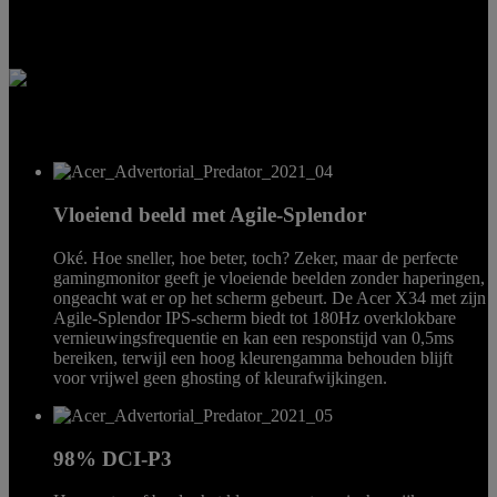
de Predator X28. Hiermee kun je de invoerlatentie optimaliseren
door nauwkeurig te meten hoe lang het duurt voordat er een visuele
verandering op het scherm verschijnt na je muisklik.
Vloeiend beeld met Agile-Splendor
Oké. Hoe sneller, hoe beter, toch? Zeker, maar de perfecte
gamingmonitor geeft je vloeiende beelden zonder haperingen,
ongeacht wat er op het scherm gebeurt. De Acer X34 met zijn
Agile-Splendor IPS-scherm biedt tot 180Hz overklokbare
vernieuwingsfrequentie en kan een responstijd van 0,5ms
bereiken, terwijl een hoog kleurengamma behouden blijft
voor vrijwel geen ghosting of kleurafwijkingen.
98% DCI-P3