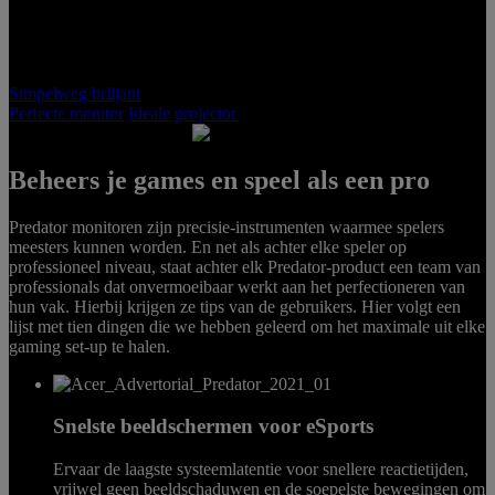
Simpelweg briljant
Perfecte monitor
Ideale projector
Beheers je games en speel als een pro
PURE
Predator monitoren zijn precisie-instrumenten waarmee spelers
DOMINANCE
meesters kunnen worden. En net als achter elke speler op
professioneel niveau, staat achter elk Predator-product een team van
Predator Gaming
Monitors
professionals dat onvermoeibaar werkt aan het perfectioneren van
hun vak. Hierbij krijgen ze tips van de gebruikers. Hier volgt een
lijst met tien dingen die we hebben geleerd om het maximale uit elke
gaming set-up te halen.
Snelste beeldschermen voor eSports
Ervaar de laagste systeemlatentie voor snellere reactietijden,
vrijwel geen beeldschaduwen en de soepelste bewegingen om