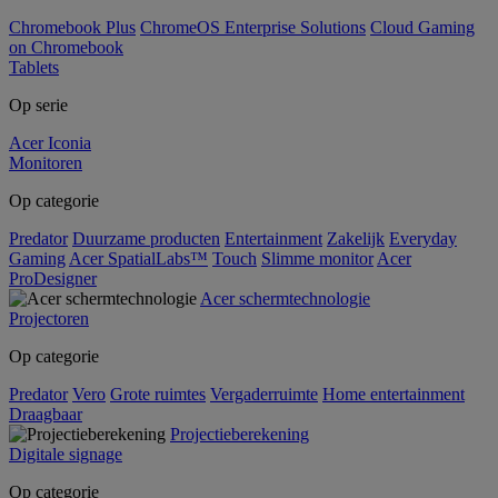
Chromebook Plus
ChromeOS Enterprise Solutions
Cloud Gaming
on Chromebook
Tablets
Op serie
Acer Iconia
Monitoren
Op categorie
Predator
Duurzame producten
Entertainment
Zakelijk
Everyday
Gaming
Acer SpatialLabs™
Touch
Slimme monitor
Acer
ProDesigner
Acer schermtechnologie
Projectoren
Op categorie
Predator
Vero
Grote ruimtes
Vergaderruimte
Home entertainment
Draagbaar
Projectieberekening
Digitale signage
Op categorie