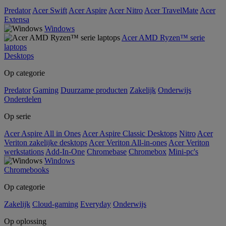
Predator
Acer Swift
Acer Aspire
Acer Nitro
Acer TravelMate
Acer
Extensa
Windows
Acer AMD Ryzen™ serie
laptops
Desktops
Op categorie
Predator
Gaming
Duurzame producten
Zakelijk
Onderwijs
Onderdelen
Op serie
Acer Aspire All in Ones
Acer Aspire Classic Desktops
Nitro
Acer
Veriton zakelijke desktops
Acer Veriton All-in-ones
Acer Veriton
werkstations
Add-In-One
Chromebase
Chromebox
Mini-pc's
Windows
Chromebooks
Op categorie
Zakelijk
Cloud-gaming
Everyday
Onderwijs
Op oplossing