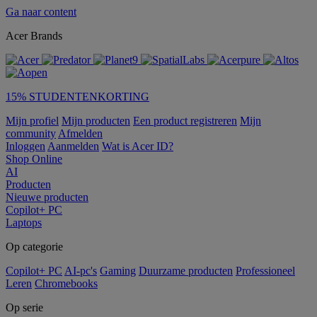
Ga naar content
Acer Brands
15% STUDENTENKORTING
Mijn profiel
Mijn producten
Een product registreren
Mijn
community
Afmelden
Inloggen
Aanmelden
Wat is Acer ID?
Shop Online
AI
Producten
Nieuwe producten
Copilot+ PC
Laptops
Op categorie
Copilot+ PC
AI-pc's
Gaming
Duurzame producten
Professioneel
Leren
Chromebooks
Op serie