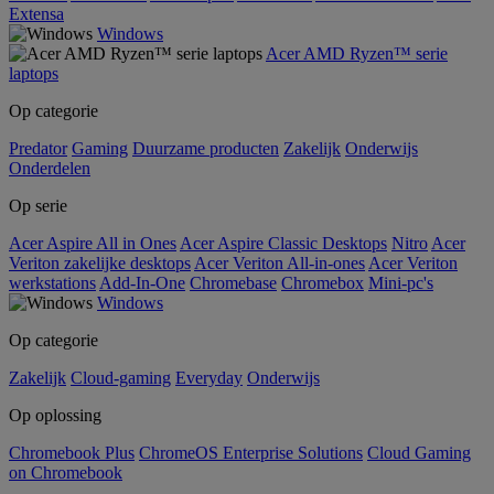
Extensa
Windows
Acer AMD Ryzen™ serie
laptops
Op categorie
Predator
Gaming
Duurzame producten
Zakelijk
Onderwijs
Onderdelen
Op serie
Acer Aspire All in Ones
Acer Aspire Classic Desktops
Nitro
Acer
Veriton zakelijke desktops
Acer Veriton All-in-ones
Acer Veriton
werkstations
Add-In-One
Chromebase
Chromebox
Mini-pc's
Windows
Op categorie
Zakelijk
Cloud-gaming
Everyday
Onderwijs
Op oplossing
Chromebook Plus
ChromeOS Enterprise Solutions
Cloud Gaming
on Chromebook