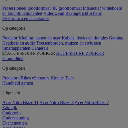
Professioneel grootformaat
4K grootformaat
Interactief whiteboard
en touchfunctionaliteit
Videowand
Raamgericht scherm
Elektronica en accessoires
Op categorie
Predator
Kleding, tassen en gear
Kabels, docks en dongles
Gaming
Headsets en audio
Toetsenborden, muizen en stylussen
Smartapparaten
Camera's
ACCESSOIRE ZOEKER
E-mobiliteit
Op categorie
Predator
eBikes
eScooters
Kinetic Tech
Handheld gamen
Uitgelicht
Acer Nitro Blaze 11
Acer Nitro Blaze 8
Acer Nitro Blaze 7
Zakelijk
Onderwijs
Ondersteuning
Evenementen