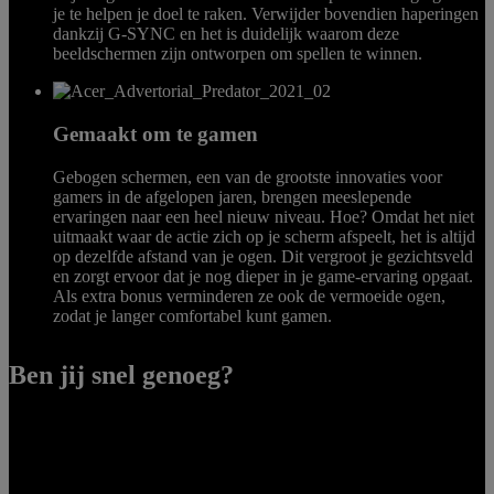
je te helpen je doel te raken. Verwijder bovendien haperingen
dankzij G-SYNC en het is duidelijk waarom deze
beeldschermen zijn ontworpen om spellen te winnen.
Gemaakt om te gamen
Gebogen schermen, een van de grootste innovaties voor
gamers in de afgelopen jaren, brengen meeslepende
ervaringen naar een heel nieuw niveau. Hoe? Omdat het niet
uitmaakt waar de actie zich op je scherm afspeelt, het is altijd
op dezelfde afstand van je ogen. Dit vergroot je gezichtsveld
en zorgt ervoor dat je nog dieper in je game-ervaring opgaat.
Als extra bonus verminderen ze ook de vermoeide ogen,
zodat je langer comfortabel kunt gamen.
Ben jij snel genoeg?
Wil je op de top van je kunnen zijn? Schakel de eSports-modus die
de variabele achtergrondverlichting uitschakelt in en stel je eSports-
skills op de proef met de NVIDIA® Reflex Latency Analyzer van