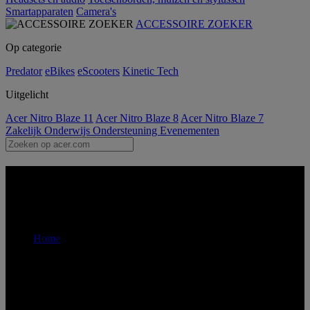
Smartapparaten
Camera's
ACCESSOIRE ZOEKER
Op categorie
Predator
eBikes
eScooters
Kinetic Tech
Uitgelicht
Acer Nitro Blaze 11
Acer Nitro Blaze 8
Acer Nitro Blaze 7
Zakelijk
Onderwijs
Ondersteuning
Evenementen
Acer Pure Dominance -
monitor | Acer België
Home
Acer Pure Brilliance