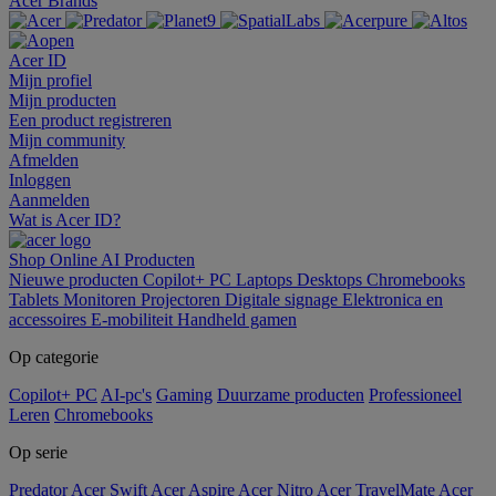
Acer Brands
Acer ID
Mijn profiel
Mijn producten
Een product registreren
Mijn community
Afmelden
Inloggen
Aanmelden
Wat is Acer ID?
Shop Online
AI
Producten
Nieuwe producten
Copilot+ PC
Laptops
Desktops
Chromebooks
Tablets
Monitoren
Projectoren
Digitale signage
Elektronica en
accessoires
E-mobiliteit
Handheld gamen
Op categorie
Copilot+ PC
AI-pc's
Gaming
Duurzame producten
Professioneel
Leren
Chromebooks
Op serie
Predator
Acer Swift
Acer Aspire
Acer Nitro
Acer TravelMate
Acer