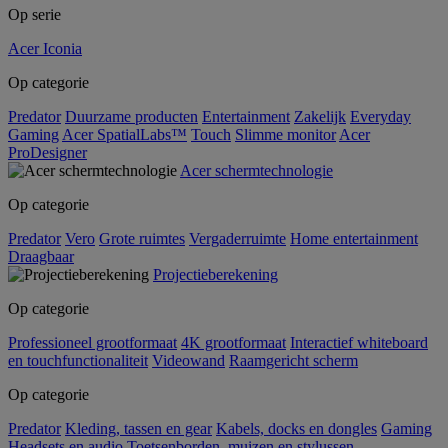
Op serie
Acer Iconia
Op categorie
Predator
Duurzame producten
Entertainment
Zakelijk
Everyday
Gaming
Acer SpatialLabs™
Touch
Slimme monitor
Acer
ProDesigner
Acer schermtechnologie
Op categorie
Predator
Vero
Grote ruimtes
Vergaderruimte
Home entertainment
Draagbaar
Projectieberekening
Op categorie
Professioneel grootformaat
4K grootformaat
Interactief whiteboard
en touchfunctionaliteit
Videowand
Raamgericht scherm
Op categorie
Predator
Kleding, tassen en gear
Kabels, docks en dongles
Gaming
Headsets en audio
Toetsenborden, muizen en stylussen