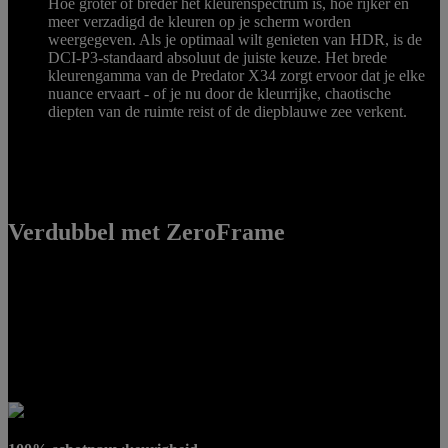
Hoe groter of breder het kleurenspectrum is, hoe rijker en
meer verzadigd de kleuren op je scherm worden
weergegeven. Als je optimaal wilt genieten van HDR, is de
DCI-P3-standaard absoluut de juiste keuze. Het brede
kleurengamma van de Predator X34 zorgt ervoor dat je elke
nuance ervaart - of je nu door de kleurrijke, chaotische
diepten van de ruimte reist of de diepblauwe zee verkent.
Verdubbel met ZeroFrame
De beste zijn vergt veel werk en een groot schermformaat om het
goed te doen. In feite is het vaak beter om twee monitoren te hebben
dan één grote, omdat je met twee monitoren een groter perspectief
hebt op de uitdagingen die je het hoofd moet bieden. Met Predator-
monitoren met ZeroFrame bezel kun je er naadloos twee naast
elkaar plaatsen en genieten van een werkelijk meeslepende ervaring.