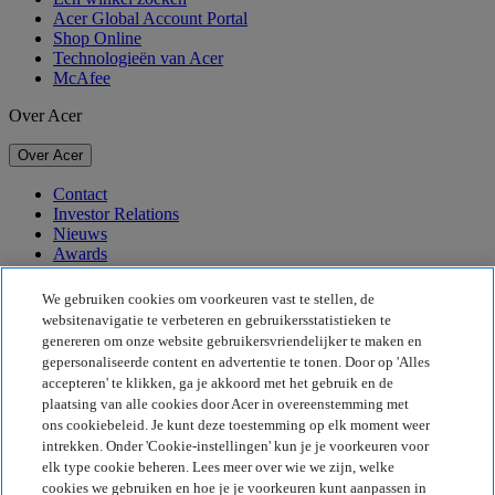
Acer Global Account Portal
Shop Online
Technologieën van Acer
McAfee
Over Acer
Over Acer
Contact
Investor Relations
Nieuws
Awards
Evenementen
We gebruiken cookies om voorkeuren vast te stellen, de
Duurzaamheid
websitenavigatie te verbeteren en gebruikersstatistieken te
genereren om onze website gebruikersvriendelijker te maken en
Duurzaamheid
gepersonaliseerde content en advertentie te tonen. Door op 'Alles
accepteren' te klikken, ga je akkoord met het gebruik en de
Maatschappelijk verantwoord ondernemen
plaatsing van alle cookies door Acer in overeenstemming met
De CO2-voetafdruk van het product
ons cookiebeleid. Je kunt deze toestemming op elk moment weer
Project Humanity
intrekken. Onder 'Cookie-instellingen' kun je je voorkeuren voor
Earthion
elk type cookie beheren. Lees meer over wie we zijn, welke
Privacybeleid
cookies we gebruiken en hoe je je voorkeuren kunt aanpassen in