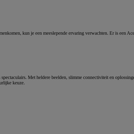
URE BRILLIAN
Acer Monitor & Projector
Series
nkomen, kun je een meeslepende ervaring verwachten. Er is een Acer 
s spectaculairs. Met heldere beelden, slimme connectiviteit en oplossin
urlijke keuze.