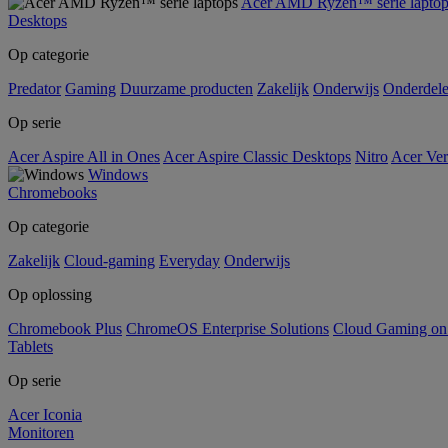
Acer AMD Ryzen™ serie laptop
Desktops
Op categorie
Predator
Gaming
Duurzame producten
Zakelijk
Onderwijs
Onderdel
Op serie
Acer Aspire All in Ones
Acer Aspire Classic Desktops
Nitro
Acer Ver
Windows
Chromebooks
Op categorie
Zakelijk
Cloud-gaming
Everyday
Onderwijs
Op oplossing
Chromebook Plus
ChromeOS Enterprise Solutions
Cloud Gaming o
Tablets
Op serie
Acer Iconia
Monitoren