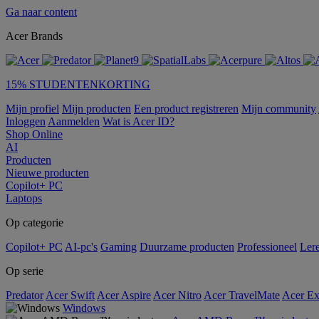
Ga naar content
Acer Brands
15% STUDENTENKORTING
Mijn profiel
Mijn producten
Een product registreren
Mijn community
Inloggen
Aanmelden
Wat is Acer ID?
Shop Online
AI
Producten
Nieuwe producten
Copilot+ PC
Laptops
Op categorie
Copilot+ PC
AI-pc's
Gaming
Duurzame producten
Professioneel
Ler
Op serie
Predator
Acer Swift
Acer Aspire
Acer Nitro
Acer TravelMate
Acer Ex
Windows