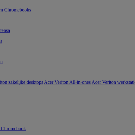
en
Chromebooks
tensa
s
en
iton zakelijke desktops
Acer Veriton All-in-ones
Acer Veriton werkstat
n Chromebook