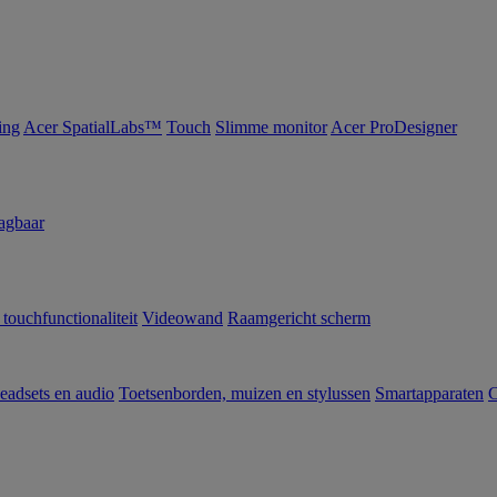
ing
Acer SpatialLabs™
Touch
Slimme monitor
Acer ProDesigner
agbaar
 touchfunctionaliteit
Videowand
Raamgericht scherm
eadsets en audio
Toetsenborden, muizen en stylussen
Smartapparaten
C