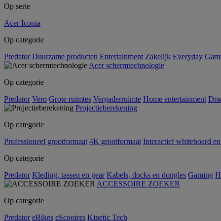
Op serie
Acer Iconia
Op categorie
Predator
Duurzame producten
Entertainment
Zakelijk
Everyday
Gam
Acer schermtechnologie
Op categorie
Predator
Vero
Grote ruimtes
Vergaderruimte
Home entertainment
Dra
Projectieberekening
Op categorie
Professioneel grootformaat
4K grootformaat
Interactief whiteboard en
Op categorie
Predator
Kleding, tassen en gear
Kabels, docks en dongles
Gaming
H
ACCESSOIRE ZOEKER
Op categorie
Predator
eBikes
eScooters
Kinetic Tech