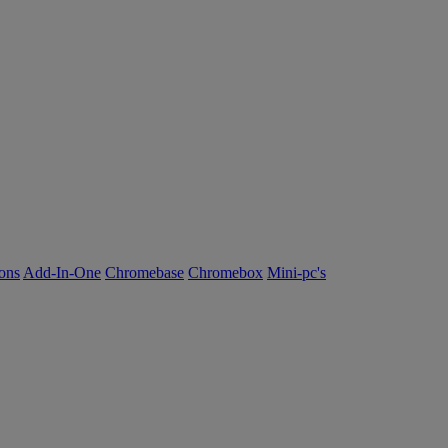
ions
Add-In-One
Chromebase
Chromebox
Mini-pc's