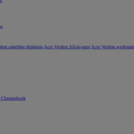
s
en
iton zakelijke desktops
Acer Veriton All-in-ones
Acer Veriton werkstat
n Chromebook