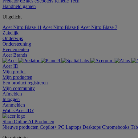
Predator
eBikes
eScooters
Kinetic Tech
Handheld gamen
Uitgelicht
Acer Nitro Blaze 11
Acer Nitro Blaze 8
Acer Nitro Blaze 7
Zakelijk
Onderwijs
Ondersteuning
Evenementen
Acer Brands
Acer ID
Mijn profiel
Mijn producten
Een product registreren
Mijn community
Afmelden
Inloggen
Aanmelden
Wat is Acer ID?
Shop Online
AI
Producten
Nieuwe producten
Copilot+ PC
Laptops
Desktops
Chromebooks
Tab
Op categorie