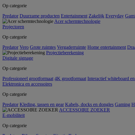
Op categorie
Predator
Duurzame producten
Entertainment
Zakelijk
Everyday
Gam
Acer schermtechnologie
Projectoren
Op categorie
Predator
Vero
Grote ruimtes
Vergaderruimte
Home entertainment
Dra
Projectieberekening
Digitale signage
Op categorie
Professioneel grootformaat
4K grootformaat
Interactief whiteboard en
Elektronica en accessoires
Op categorie
Predator
Kleding, tassen en gear
Kabels, docks en dongles
Gaming
H
ACCESSOIRE ZOEKER
E-mobiliteit
Op categorie