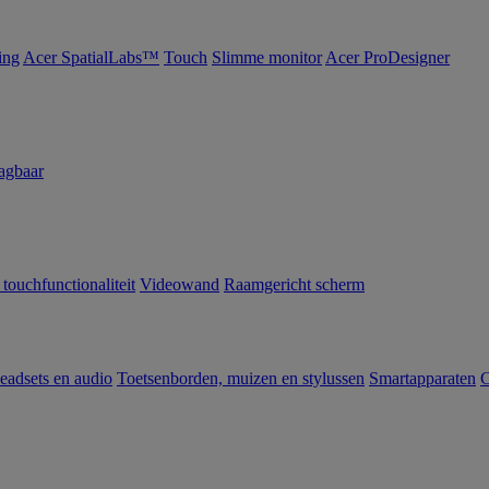
ing
Acer SpatialLabs™
Touch
Slimme monitor
Acer ProDesigner
agbaar
 touchfunctionaliteit
Videowand
Raamgericht scherm
eadsets en audio
Toetsenborden, muizen en stylussen
Smartapparaten
C