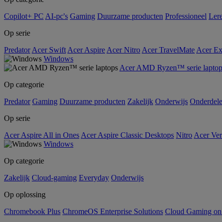
Copilot+ PC
AI-pc's
Gaming
Duurzame producten
Professioneel
Ler
Op serie
Predator
Acer Swift
Acer Aspire
Acer Nitro
Acer TravelMate
Acer Ex
Windows
Acer AMD Ryzen™ serie laptop
Op categorie
Predator
Gaming
Duurzame producten
Zakelijk
Onderwijs
Onderdel
Op serie
Acer Aspire All in Ones
Acer Aspire Classic Desktops
Nitro
Acer Ver
Windows
Op categorie
Zakelijk
Cloud-gaming
Everyday
Onderwijs
Op oplossing
Chromebook Plus
ChromeOS Enterprise Solutions
Cloud Gaming o