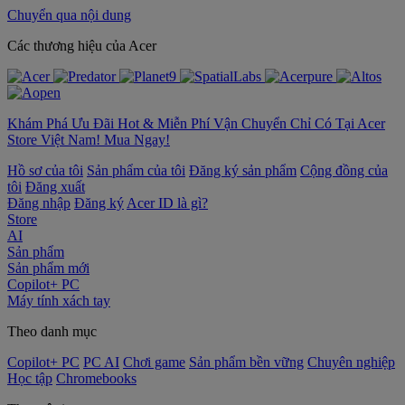
Chuyển qua nội dung
‌Các thương hiệu của Acer
Khám Phá Ưu Đãi Hot & Miễn Phí Vận Chuyển Chỉ Có Tại Acer
Store Việt Nam! Mua Ngay!
Hồ sơ của tôi
Sản phẩm của tôi
Đăng ký sản phẩm
Cộng đồng của
tôi
Đăng xuất
Đăng nhập
Đăng ký
Acer ID là gì?
Store
AI
Sản phẩm
Sản phẩm mới
Copilot+ PC
Máy tính xách tay
Theo danh mục
Copilot+ PC
PC AI
Chơi game
Sản phẩm bền vững
Chuyên nghiệp
Học tập
Chromebooks