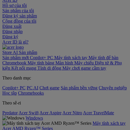
Acer ID
Hồ sơ của tôi
Sản phẩm của tôi
Đăng ký sản phẩm
Cộng đồng của tôi
Đăng xuất
Đăng nhập
Đăng ký
Acer ID là gì?
Store
AI
Sản phẩm
Sản phẩm mới
Copilot+ PC
Máy tính xách tay
Máy tính để bàn
Chromebook
Máy tính bảng
Màn hình
Máy chiếu
Điện tử & Phụ
kiện
Kết nối mạng
Tính di động
Máy chơi game cầm tay
Theo danh mục
Copilot+ PC
PC AI
Chơi game
Sản phẩm bền vững
Chuyên nghiệp
Học tập
Chromebooks
Theo sê-ri
Predator
Acer Swift
Acer Aspire
Acer Nitro
Acer TravelMate
Windows
Máy tính xách tay
Acer AMD Ryzen™ Series