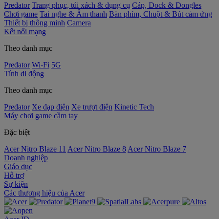
Predator
Trang phục, túi xách & dụng cụ
Cáp, Dock & Dongles
Chơi game
Tai nghe & Âm thanh
Bàn phím, Chuột & Bút cảm ứng
Thiết bị thông minh
Camera
Kết nối mạng
Theo danh mục
Predator
Wi-Fi
5G
Tính di động
Theo danh mục
Predator
Xe đạp điện
Xe trượt điện
Kinetic Tech
Máy chơi game cầm tay
Đặc biệt
Acer Nitro Blaze 11
Acer Nitro Blaze 8
Acer Nitro Blaze 7
Doanh nghiệp
Giáo dục
Hỗ trợ
Sự kiện
‌Các thương hiệu của Acer