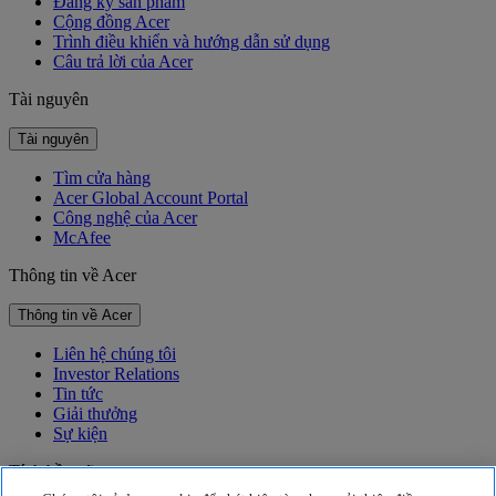
Đăng ký sản phẩm
Cộng đồng Acer
Trình điều khiển và hướng dẫn sử dụng
Câu trả lời của Acer
Tài nguyên
Tài nguyên
Tìm cửa hàng
Acer Global Account Portal
Công nghệ của Acer
McAfee
Thông tin về Acer
Thông tin về Acer
Liên hệ chúng tôi
Investor Relations
Tin tức
Giải thưởng
Sự kiện
Tính bền vững