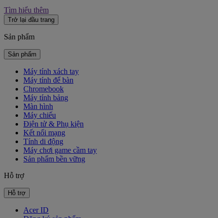
Tìm hiểu thêm
Trở lại đầu trang
Sản phẩm
Sản phẩm
Máy tính xách tay
Máy tính để bàn
Chromebook
Máy tính bảng
Màn hình
Máy chiếu
Điện tử & Phụ kiện
Kết nối mạng
Tính di động
Máy chơi game cầm tay
Sản phẩm bền vững
Hỗ trợ
Hỗ trợ
Acer ID