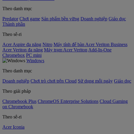
Theo danh mục
Predator
Chơi game
Sản phẩm bền vững
Doanh nghiệp
Giáo dục
Thành phần
Theo sê-ri
Acer Aspire đa năng
Nitro
Máy tính để bàn Acer Veriton Business
Acer Veriton đa năng
Máy trạm Acer Veriton
Add-In-One
Chromebox
PC mini
Windows
Theo danh mục
Doanh nghiệp
Chơi trò chơi trên Cloud
Sử dụng mỗi ngày
Giáo dục
Theo giải pháp
Chromebook Plus
ChromeOS Enterprise Solutions
Cloud Gaming
on Chromebook
Theo sê-ri
Acer Iconia