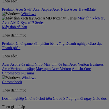
Theo sê-ri
Predator
Acer Swift
Acer Aspire
Acer Nitro
Acer TravelMate
Windows
Máy tính xách tay
Acer AMD Ryzen™ Series
Máy tính để bàn
Theo danh mục
Predator
Chơi game
Sản phẩm bền vững
Doanh nghiệp
Giáo dục
Thành phần
Theo sê-ri
Acer Aspire đa năng
Nitro
Máy tính để bàn Acer Veriton Business
Acer Veriton đa năng
Máy trạm Acer Veriton
Add-In-One
Chromebox
PC mini
Windows
Chromebook
Theo danh mục
Doanh nghiệp
Chơi trò chơi trên Cloud
Sử dụng mỗi ngày
Giáo dục
Theo giải pháp