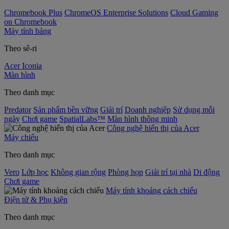
Chromebook Plus
ChromeOS Enterprise Solutions
Cloud Gaming
on Chromebook
Máy tính bảng
Theo sê-ri
Acer Iconia
Màn hình
Theo danh mục
Predator
Sản phẩm bền vững
Giải trí
Doanh nghiệp
Sử dụng mỗi
ngày
Chơi game
SpatialLabs™
Màn hình thông minh
Công nghệ hiển thị của Acer
Máy chiếu
Theo danh mục
Vero
Lớp học
Không gian rộng
Phòng họp
Giải trí tại nhà
Di động
Chơi game
Máy tính khoảng cách chiếu
Điện tử & Phụ kiện
Theo danh mục