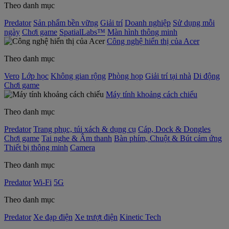
Theo danh mục
Predator
Sản phẩm bền vững
Giải trí
Doanh nghiệp
Sử dụng mỗi
ngày
Chơi game
SpatialLabs™
Màn hình thông minh
Công nghệ hiển thị của Acer
Theo danh mục
Vero
Lớp học
Không gian rộng
Phòng họp
Giải trí tại nhà
Di động
Chơi game
Máy tính khoảng cách chiếu
Theo danh mục
Predator
Trang phục, túi xách & dụng cụ
Cáp, Dock & Dongles
Chơi game
Tai nghe & Âm thanh
Bàn phím, Chuột & Bút cảm ứng
Thiết bị thông minh
Camera
Theo danh mục
Predator
Wi-Fi
5G
Theo danh mục
Predator
Xe đạp điện
Xe trượt điện
Kinetic Tech