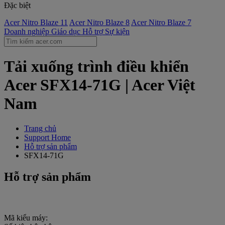
Đặc biệt
Acer Nitro Blaze 11
Acer Nitro Blaze 8
Acer Nitro Blaze 7
Doanh nghiệp
Giáo dục
Hỗ trợ
Sự kiện
Tải xuống trình điều khiển
Acer SFX14-71G | Acer Việt
Nam
Trang chủ
Support Home
Hỗ trợ sản phẩm
SFX14-71G
Hỗ trợ sản phẩm
Mã kiểu máy: