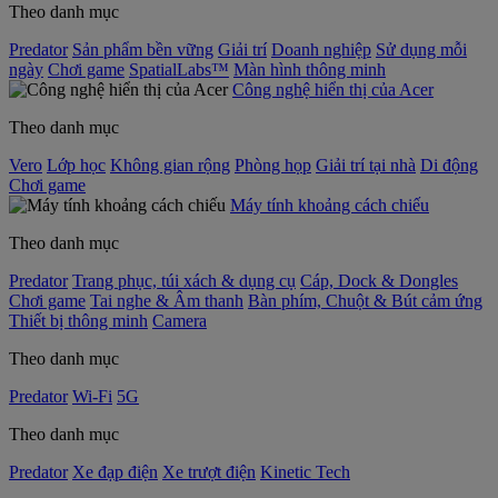
Theo danh mục
Predator
Sản phẩm bền vững
Giải trí
Doanh nghiệp
Sử dụng mỗi
ngày
Chơi game
SpatialLabs™
Màn hình thông minh
Công nghệ hiển thị của Acer
Theo danh mục
Vero
Lớp học
Không gian rộng
Phòng họp
Giải trí tại nhà
Di động
Chơi game
Máy tính khoảng cách chiếu
Theo danh mục
Predator
Trang phục, túi xách & dụng cụ
Cáp, Dock & Dongles
Chơi game
Tai nghe & Âm thanh
Bàn phím, Chuột & Bút cảm ứng
Thiết bị thông minh
Camera
Theo danh mục
Predator
Wi-Fi
5G
Theo danh mục
Predator
Xe đạp điện
Xe trượt điện
Kinetic Tech