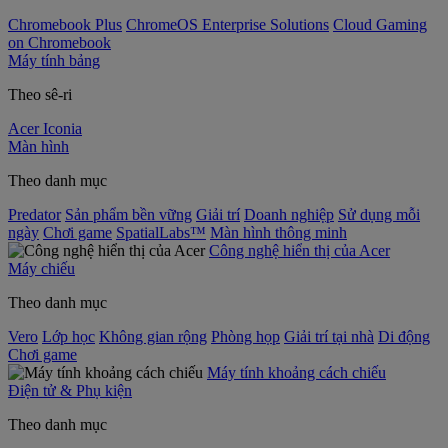
Chromebook Plus
ChromeOS Enterprise Solutions
Cloud Gaming
on Chromebook
Máy tính bảng
Theo sê-ri
Acer Iconia
Màn hình
Theo danh mục
Predator
Sản phẩm bền vững
Giải trí
Doanh nghiệp
Sử dụng mỗi
ngày
Chơi game
SpatialLabs™
Màn hình thông minh
Công nghệ hiển thị của Acer
Máy chiếu
Theo danh mục
Vero
Lớp học
Không gian rộng
Phòng họp
Giải trí tại nhà
Di động
Chơi game
Máy tính khoảng cách chiếu
Điện tử & Phụ kiện
Theo danh mục