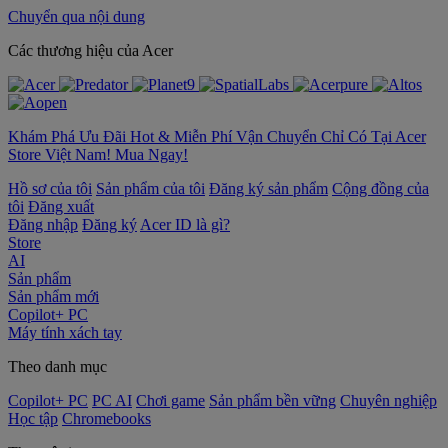
Chuyển qua nội dung
‌Các thương hiệu của Acer
Khám Phá Ưu Đãi Hot & Miễn Phí Vận Chuyển Chỉ Có Tại Acer
Store Việt Nam! Mua Ngay!
Hồ sơ của tôi
Sản phẩm của tôi
Đăng ký sản phẩm
Cộng đồng của
tôi
Đăng xuất
Đăng nhập
Đăng ký
Acer ID là gì?
Store
AI
Sản phẩm
Sản phẩm mới
Copilot+ PC
Máy tính xách tay
Theo danh mục
Copilot+ PC
PC AI
Chơi game
Sản phẩm bền vững
Chuyên nghiệp
Học tập
Chromebooks