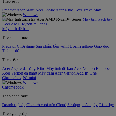
Theo sê-ri
Predator
Acer Swift
Acer Aspire
Acer Nitro
Acer TravelMate
Windows
Máy tính xách tay
Acer AMD Ryzen™ Series
Máy tính để bàn
Theo danh mục
Predator
Chơi game
Sản phẩm bền vững
Doanh nghiệp
Giáo dục
Thành phần
Theo sê-ri
Acer Aspire đa năng
Nitro
Máy tính để bàn Acer Veriton Business
Acer Veriton đa năng
Máy trạm Acer Veriton
Add-In-One
Chromebox
PC mini
Windows
Chromebook
Theo danh mục
Doanh nghiệp
Chơi trò chơi trên Cloud
Sử dụng mỗi ngày
Giáo dục
Theo giải pháp