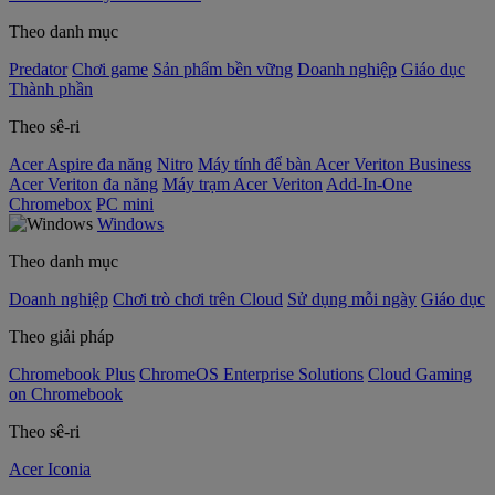
Theo danh mục
Predator
Chơi game
Sản phẩm bền vững
Doanh nghiệp
Giáo dục
Thành phần
Theo sê-ri
Acer Aspire đa năng
Nitro
Máy tính để bàn Acer Veriton Business
Acer Veriton đa năng
Máy trạm Acer Veriton
Add-In-One
Chromebox
PC mini
Windows
Theo danh mục
Doanh nghiệp
Chơi trò chơi trên Cloud
Sử dụng mỗi ngày
Giáo dục
Theo giải pháp
Chromebook Plus
ChromeOS Enterprise Solutions
Cloud Gaming
on Chromebook
Theo sê-ri
Acer Iconia