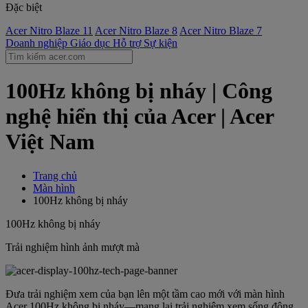
Đặc biệt
Acer Nitro Blaze 11
Acer Nitro Blaze 8
Acer Nitro Blaze 7
Doanh nghiệp
Giáo dục
Hỗ trợ
Sự kiện
100Hz không bị nháy | Công
nghệ hiển thị của Acer | Acer
Việt Nam
Trang chủ
Màn hình
100Hz không bị nháy
100Hz không bị nháy
Trải nghiệm hình ảnh mượt mà
Đưa trải nghiệm xem của bạn lên một tầm cao mới với màn hình
Acer 100Hz không bị nháy—mang lại trải nghiệm xem sống động