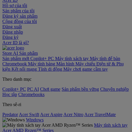
Acer ID
Hồ sơ của tôi
Sản phẩm của tôi
Đăng ký sản phẩm
Cộng đồng của tôi
Đăng xuất
Đăng nhập
Đăng ký
Acer ID là gì?
Store
AI
Sản phẩm
Sản phẩm mới
Copilot+ PC
Máy tính xách tay
Máy tính để bàn
Chromebook
Máy tính bảng
Màn hình
Máy chiếu
Điện tử & Phụ
kiện
Kết nối mạng
Tính di động
Máy chơi game cầm tay
Theo danh mục
Copilot+ PC
PC AI
Chơi game
Sản phẩm bền vững
Chuyên nghiệp
Học tập
Chromebooks
Theo sê-ri
Predator
Acer Swift
Acer Aspire
Acer Nitro
Acer TravelMate
Windows
Máy tính xách tay
Acer AMD Ryzen™ Series