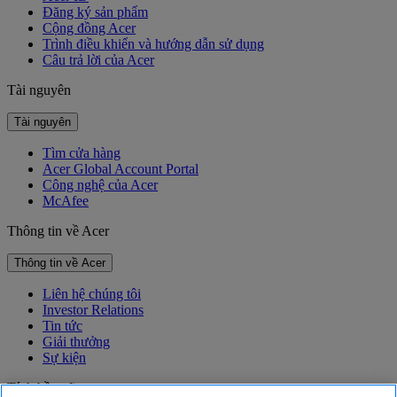
Đăng ký sản phẩm
Cộng đồng Acer
Trình điều khiển và hướng dẫn sử dụng
Câu trả lời của Acer
Tài nguyên
Tài nguyên
Tìm cửa hàng
Acer Global Account Portal
Công nghệ của Acer
McAfee
Thông tin về Acer
Thông tin về Acer
Liên hệ chúng tôi
Investor Relations
Tin tức
Giải thưởng
Sự kiện
Tính bền vững