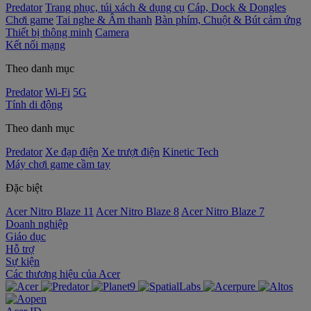
Predator
Trang phục, túi xách & dụng cụ
Cáp, Dock & Dongles
Chơi game
Tai nghe & Âm thanh
Bàn phím, Chuột & Bút cảm ứng
Thiết bị thông minh
Camera
Kết nối mạng
Theo danh mục
Predator
Wi-Fi
5G
Tính di động
Theo danh mục
Predator
Xe đạp điện
Xe trượt điện
Kinetic Tech
Máy chơi game cầm tay
Đặc biệt
Acer Nitro Blaze 11
Acer Nitro Blaze 8
Acer Nitro Blaze 7
Doanh nghiệp
Giáo dục
Hỗ trợ
Sự kiện
‌Các thương hiệu của Acer