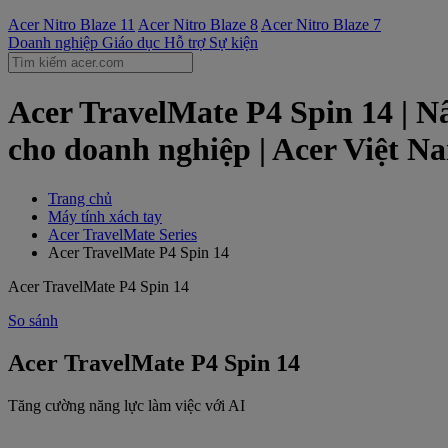
Acer Nitro Blaze 11
Acer Nitro Blaze 8
Acer Nitro Blaze 7
Doanh nghiệp
Giáo dục
Hỗ trợ
Sự kiện
Acer TravelMate P4 Spin 14 | Nâ
cho doanh nghiệp | Acer Việt N
Trang chủ
Máy tính xách tay
Acer TravelMate Series
Acer TravelMate P4 Spin 14
Acer TravelMate P4 Spin 14
So sánh
Acer TravelMate P4 Spin 14
Tăng cường năng lực làm việc với AI