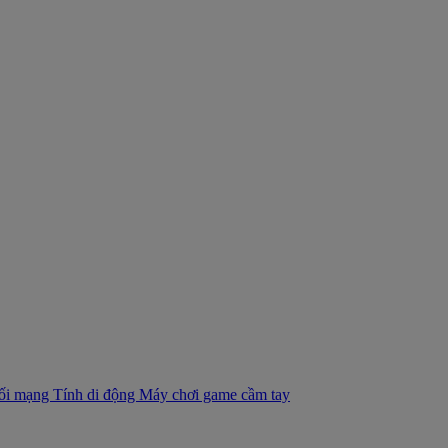
nối mạng
Tính di động
Máy chơi game cầm tay