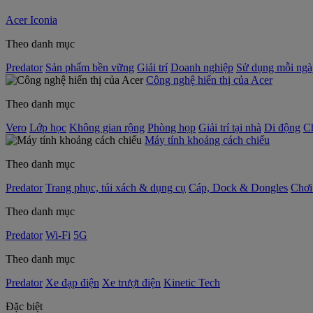
Acer Iconia
Theo danh mục
Predator
Sản phẩm bền vững
Giải trí
Doanh nghiệp
Sử dụng mỗi ngà
Công nghệ hiển thị của Acer
Theo danh mục
Vero
Lớp học
Không gian rộng
Phòng họp
Giải trí tại nhà
Di động
C
Máy tính khoảng cách chiếu
Theo danh mục
Predator
Trang phục, túi xách & dụng cụ
Cáp, Dock & Dongles
Chơi
Theo danh mục
Predator
Wi-Fi
5G
Theo danh mục
Predator
Xe đạp điện
Xe trượt điện
Kinetic Tech
Đặc biệt