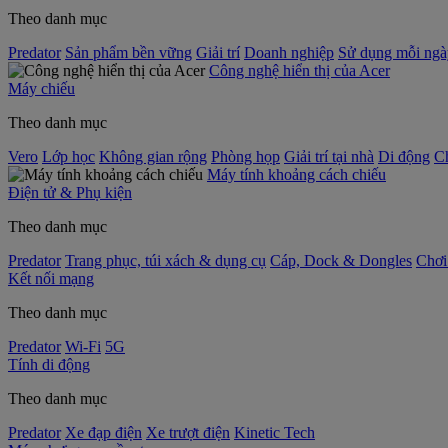
Theo danh mục
Predator
Sản phẩm bền vững
Giải trí
Doanh nghiệp
Sử dụng mỗi ngà
Công nghệ hiển thị của Acer
Máy chiếu
Theo danh mục
Vero
Lớp học
Không gian rộng
Phòng họp
Giải trí tại nhà
Di động
C
Máy tính khoảng cách chiếu
Điện tử & Phụ kiện
Theo danh mục
Predator
Trang phục, túi xách & dụng cụ
Cáp, Dock & Dongles
Chơi
Kết nối mạng
Theo danh mục
Predator
Wi-Fi
5G
Tính di động
Theo danh mục
Predator
Xe đạp điện
Xe trượt điện
Kinetic Tech