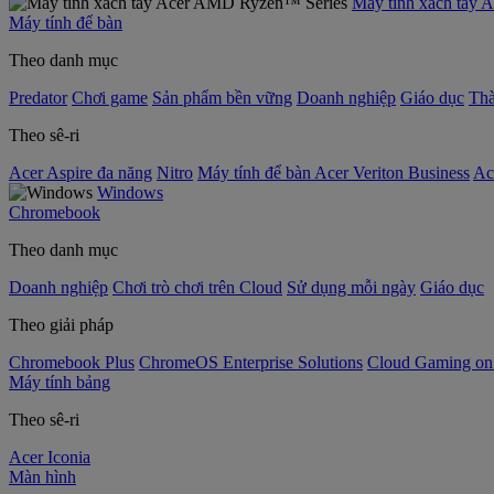
Máy tính xách tay
Máy tính để bàn
Theo danh mục
Predator
Chơi game
Sản phẩm bền vững
Doanh nghiệp
Giáo dục
Thà
Theo sê-ri
Acer Aspire đa năng
Nitro
Máy tính để bàn Acer Veriton Business
Ac
Windows
Chromebook
Theo danh mục
Doanh nghiệp
Chơi trò chơi trên Cloud
Sử dụng mỗi ngày
Giáo dục
Theo giải pháp
Chromebook Plus
ChromeOS Enterprise Solutions
Cloud Gaming o
Máy tính bảng
Theo sê-ri
Acer Iconia
Màn hình