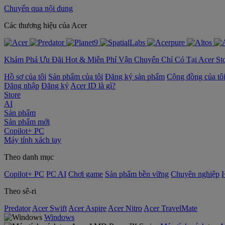
Chuyển qua nội dung
‌Các thương hiệu của Acer
Khám Phá Ưu Đãi Hot & Miễn Phí Vận Chuyển Chỉ Có Tại Acer St
Hồ sơ của tôi
Sản phẩm của tôi
Đăng ký sản phẩm
Cộng đồng của tô
Đăng nhập
Đăng ký
Acer ID là gì?
Store
AI
Sản phẩm
Sản phẩm mới
Copilot+ PC
Máy tính xách tay
Theo danh mục
Copilot+ PC
PC AI
Chơi game
Sản phẩm bền vững
Chuyên nghiệp
Theo sê-ri
Predator
Acer Swift
Acer Aspire
Acer Nitro
Acer TravelMate
Windows