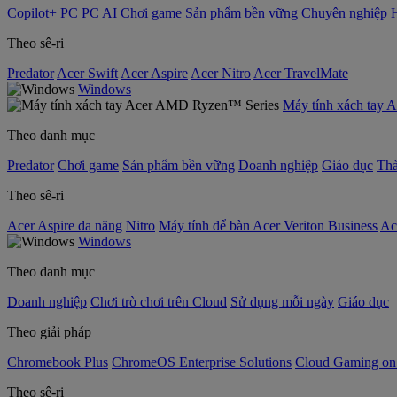
Copilot+ PC
PC AI
Chơi game
Sản phẩm bền vững
Chuyên nghiệp
Theo sê-ri
Predator
Acer Swift
Acer Aspire
Acer Nitro
Acer TravelMate
Windows
Máy tính xách tay
Theo danh mục
Predator
Chơi game
Sản phẩm bền vững
Doanh nghiệp
Giáo dục
Thà
Theo sê-ri
Acer Aspire đa năng
Nitro
Máy tính để bàn Acer Veriton Business
Ac
Windows
Theo danh mục
Doanh nghiệp
Chơi trò chơi trên Cloud
Sử dụng mỗi ngày
Giáo dục
Theo giải pháp
Chromebook Plus
ChromeOS Enterprise Solutions
Cloud Gaming o
Theo sê-ri