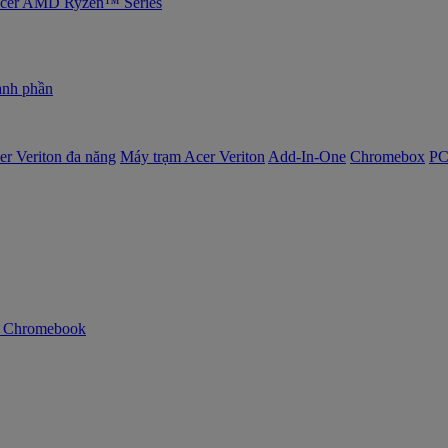
 Acer AMD Ryzen™ Series
nh phần
er Veriton đa năng
Máy trạm Acer Veriton
Add-In-One
Chromebox
PC
n Chromebook