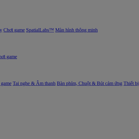
y
Chơi game
SpatialLabs™
Màn hình thông minh
hơi game
 game
Tai nghe & Âm thanh
Bàn phím, Chuột & Bút cảm ứng
Thiết b