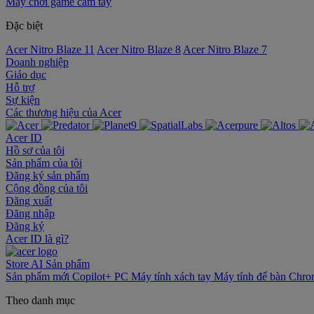
Máy chơi game cầm tay
Đặc biệt
Acer Nitro Blaze 11
Acer Nitro Blaze 8
Acer Nitro Blaze 7
Doanh nghiệp
Giáo dục
Hỗ trợ
Sự kiện
‌Các thương hiệu của Acer
Acer ID
Hồ sơ của tôi
Sản phẩm của tôi
Đăng ký sản phẩm
Cộng đồng của tôi
Đăng xuất
Đăng nhập
Đăng ký
Acer ID là gì?
Store
AI
Sản phẩm
Sản phẩm mới
Copilot+ PC
Máy tính xách tay
Máy tính để bàn
Chro
Theo danh mục