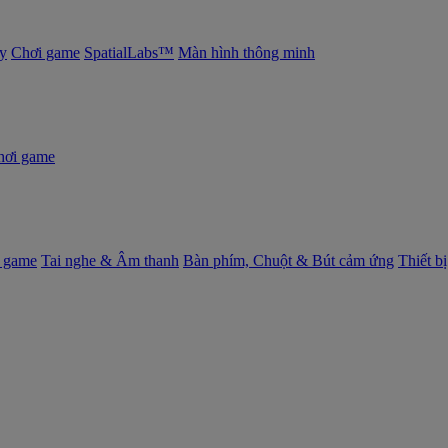
y
Chơi game
SpatialLabs™
Màn hình thông minh
hơi game
 game
Tai nghe & Âm thanh
Bàn phím, Chuột & Bút cảm ứng
Thiết b