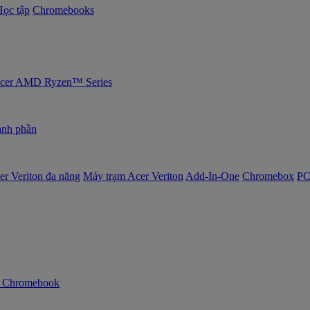
Học tập
Chromebooks
 Acer AMD Ryzen™ Series
nh phần
er Veriton đa năng
Máy trạm Acer Veriton
Add-In-One
Chromebox
PC
n Chromebook