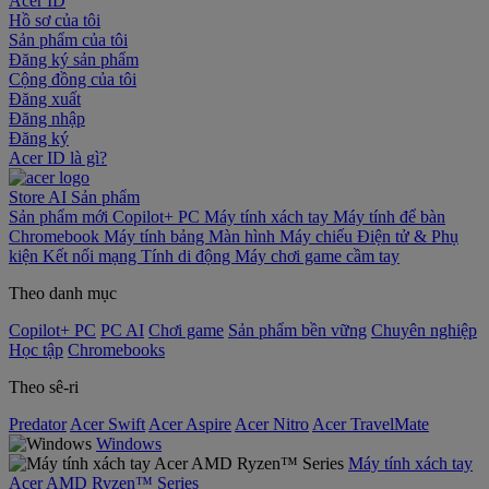
Acer ID
Hồ sơ của tôi
Sản phẩm của tôi
Đăng ký sản phẩm
Cộng đồng của tôi
Đăng xuất
Đăng nhập
Đăng ký
Acer ID là gì?
Store
AI
Sản phẩm
Sản phẩm mới
Copilot+ PC
Máy tính xách tay
Máy tính để bàn
Chromebook
Máy tính bảng
Màn hình
Máy chiếu
Điện tử & Phụ
kiện
Kết nối mạng
Tính di động
Máy chơi game cầm tay
Theo danh mục
Copilot+ PC
PC AI
Chơi game
Sản phẩm bền vững
Chuyên nghiệp
Học tập
Chromebooks
Theo sê-ri
Predator
Acer Swift
Acer Aspire
Acer Nitro
Acer TravelMate
Windows
Máy tính xách tay
Acer AMD Ryzen™ Series