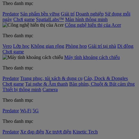
Theo danh mục
Predator
Sản phẩm bền vững
Giải trí
Doanh nghiệp
Sử dụng mỗi
ngày
Chơi game
SpatialLabs™
Màn hình thông minh
Công nghệ hiển thị của Acer
Theo danh mục
Vero
Lớp học
Không gian rộng
Phòng họp
Giải trí tại nhà
Di động
Chơi game
Máy tính khoảng cách chiếu
Theo danh mục
Predator
Trang phục, túi xách & dụng cụ
Cáp, Dock & Dongles
Chơi game
Tai nghe & Âm thanh
Bàn phím, Chuột & Bút cảm ứng
Thiết bị thông minh
Camera
Theo danh mục
Predator
Wi-Fi
5G
Theo danh mục
Predator
Xe đạp điện
Xe trượt điện
Kinetic Tech