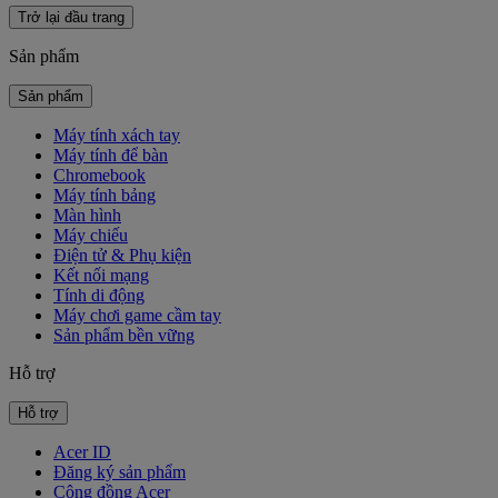
Trở lại đầu trang
Sản phẩm
Sản phẩm
Máy tính xách tay
Máy tính để bàn
Chromebook
Máy tính bảng
Màn hình
Máy chiếu
Điện tử & Phụ kiện
Kết nối mạng
Tính di động
Máy chơi game cầm tay
Sản phẩm bền vững
Hỗ trợ
Hỗ trợ
Acer ID
Đăng ký sản phẩm
Cộng đồng Acer