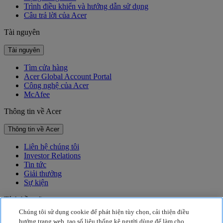
Trình điều khiển và hướng dẫn sử dụng
Câu trả lời của Acer
Tài nguyên
Tài nguyên
Tìm cửa hàng
Acer Global Account Portal
Công nghệ của Acer
McAfee
Thông tin về Acer
Thông tin về Acer
Liên hệ chúng tôi
Investor Relations
Tin tức
Giải thưởng
Sự kiện
Tính bền vững
Chúng tôi sử dụng cookie để phát hiện tùy chọn, cải thiện điều
Tính bền vững
hướng trang web, tạo số liệu thống kê người dùng để làm cho