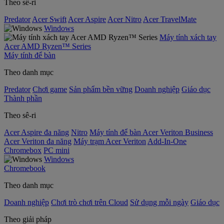
Theo sê-ri
Predator
Acer Swift
Acer Aspire
Acer Nitro
Acer TravelMate
Windows
Máy tính xách tay
Acer AMD Ryzen™ Series
Máy tính để bàn
Theo danh mục
Predator
Chơi game
Sản phẩm bền vững
Doanh nghiệp
Giáo dục
Thành phần
Theo sê-ri
Acer Aspire đa năng
Nitro
Máy tính để bàn Acer Veriton Business
Acer Veriton đa năng
Máy trạm Acer Veriton
Add-In-One
Chromebox
PC mini
Windows
Chromebook
Theo danh mục
Doanh nghiệp
Chơi trò chơi trên Cloud
Sử dụng mỗi ngày
Giáo dục
Theo giải pháp