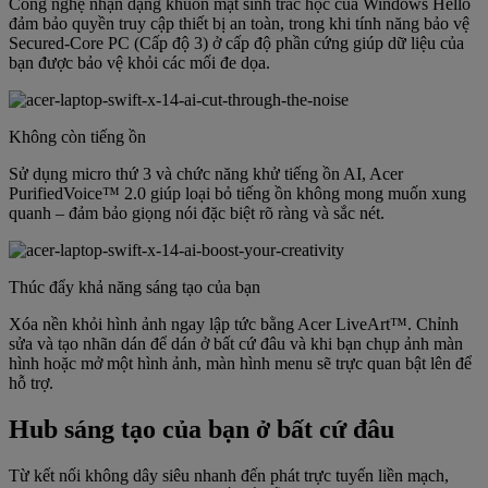
Công nghệ nhận dạng khuôn mặt sinh trắc học của Windows Hello
đảm bảo quyền truy cập thiết bị an toàn, trong khi tính năng bảo vệ
Secured-Core PC (Cấp độ 3) ở cấp độ phần cứng giúp dữ liệu của
bạn được bảo vệ khỏi các mối đe dọa.
Không còn tiếng ồn
Sử dụng micro thứ 3 và chức năng khử tiếng ồn AI, Acer
PurifiedVoice™ 2.0 giúp loại bỏ tiếng ồn không mong muốn xung
quanh – đảm bảo giọng nói đặc biệt rõ ràng và sắc nét.
Thúc đẩy khả năng sáng tạo của bạn
Xóa nền khỏi hình ảnh ngay lập tức bằng Acer LiveArt™. Chỉnh
sửa và tạo nhãn dán để dán ở bất cứ đâu và khi bạn chụp ảnh màn
hình hoặc mở một hình ảnh, màn hình menu sẽ trực quan bật lên để
hỗ trợ.
Hub sáng tạo của bạn ở bất cứ đâu
Từ kết nối không dây siêu nhanh đến phát trực tuyến liền mạch,