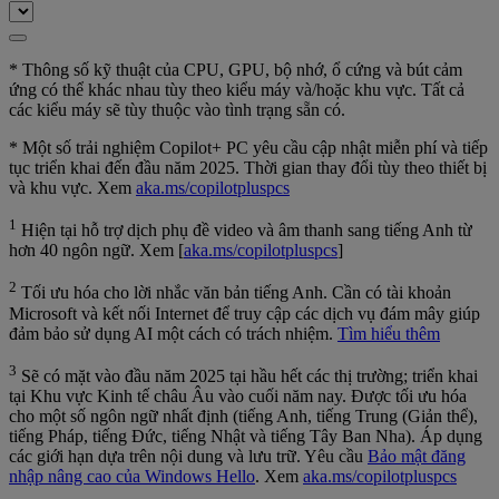
* Thông số kỹ thuật của CPU, GPU, bộ nhớ, ổ cứng và bút cảm
ứng có thể khác nhau tùy theo kiểu máy và/hoặc khu vực. Tất cả
các kiểu máy sẽ tùy thuộc vào tình trạng sẵn có.
* Một số trải nghiệm Copilot+ PC yêu cầu cập nhật miễn phí và tiếp
tục triển khai đến đầu năm 2025. Thời gian thay đổi tùy theo thiết bị
và khu vực. Xem
aka.ms/copilotpluspcs
1
Hiện tại hỗ trợ dịch phụ đề video và âm thanh sang tiếng Anh từ
hơn 40 ngôn ngữ. Xem [
aka.ms/copilotpluspcs
]
2
Tối ưu hóa cho lời nhắc văn bản tiếng Anh. Cần có tài khoản
Microsoft và kết nối Internet để truy cập các dịch vụ đám mây giúp
đảm bảo sử dụng AI một cách có trách nhiệm.
Tìm hiểu thêm
3
Sẽ có mặt vào đầu năm 2025 tại hầu hết các thị trường; triển khai
tại Khu vực Kinh tế châu Âu vào cuối năm nay. Được tối ưu hóa
cho một số ngôn ngữ nhất định (tiếng Anh, tiếng Trung (Giản thể),
tiếng Pháp, tiếng Đức, tiếng Nhật và tiếng Tây Ban Nha). Áp dụng
các giới hạn dựa trên nội dung và lưu trữ. Yêu cầu
Bảo mật đăng
nhập nâng cao của Windows Hello
. Xem
aka.ms/copilotpluspcs