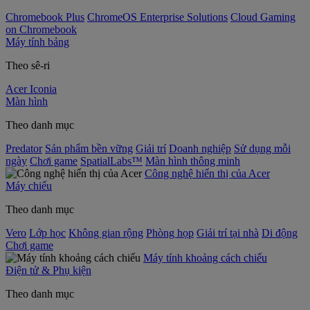
Chromebook Plus
ChromeOS Enterprise Solutions
Cloud Gaming
on Chromebook
Máy tính bảng
Theo sê-ri
Acer Iconia
Màn hình
Theo danh mục
Predator
Sản phẩm bền vững
Giải trí
Doanh nghiệp
Sử dụng mỗi
ngày
Chơi game
SpatialLabs™
Màn hình thông minh
Công nghệ hiển thị của Acer
Máy chiếu
Theo danh mục
Vero
Lớp học
Không gian rộng
Phòng họp
Giải trí tại nhà
Di động
Chơi game
Máy tính khoảng cách chiếu
Điện tử & Phụ kiện
Theo danh mục