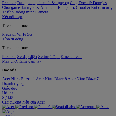
Predator
Trang phục, túi xách & dụng cụ
Cáp, Dock & Dongles
Chơi game
Tai nghe & Âm thanh
Bàn phím, Chuột & Bút cảm ứng
Thiết bị thông minh
Camera
Kết nối mạng
Theo danh mục
Predator
Wi-Fi
5G
Tính di động
Theo danh mục
Predator
Xe đạp điện
Xe trượt điện
Kinetic Tech
Máy chơi game cầm tay
Đặc biệt
Acer Nitro Blaze 11
Acer Nitro Blaze 8
Acer Nitro Blaze 7
Doanh nghiệp
Giáo dục
Hỗ trợ
Sự kiện
‌Các thương hiệu của Acer