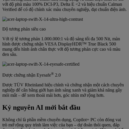
với độ phủ màu 100% DCI-P3, Delta E <2 và hiệu chuẩn Calman
Verified để có độ chính xác màu chuyên nghiệp, đạt chuẩn điện ảnh.
Độ tương phản siêu cao
Với tỷ lệ tương phản 1.000.000:1 và độ sáng tối đa 500 Nit, màn
hình được chứng nhận VESA DisplayHDR™ True Black 500
mang đến hình ảnh chân thực với độ tương phản cực cao và màu
đen sâu.
®
Được chứng nhận Eyesafe
2.0
Được TÜV Rheinland hiệu chỉnh và chứng nhận một cách chuyên
nghiệp để cân bằng giới hạn ánh sáng xanh và giảm khả năng gây
mỏi mắt – để xem thoải mái hơn, góc nhìn mở rộng hơn.
Kỷ nguyên AI mới bắt đầu
Không chỉ là phần mềm chuyên dụng, Copilot+ PC còn đóng vai
trò mở rộng quy trình làm việc của bạn – dự đoán thói quen, đáp