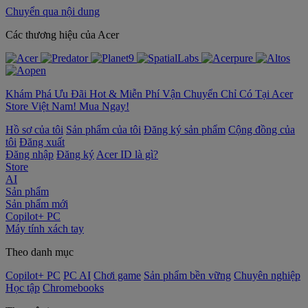
Chuyển qua nội dung
‌Các thương hiệu của Acer
Khám Phá Ưu Đãi Hot & Miễn Phí Vận Chuyển Chỉ Có Tại Acer
Store Việt Nam! Mua Ngay!
Hồ sơ của tôi
Sản phẩm của tôi
Đăng ký sản phẩm
Cộng đồng của
tôi
Đăng xuất
Đăng nhập
Đăng ký
Acer ID là gì?
Store
AI
Sản phẩm
Sản phẩm mới
Copilot+ PC
Máy tính xách tay
Theo danh mục
Copilot+ PC
PC AI
Chơi game
Sản phẩm bền vững
Chuyên nghiệp
Học tập
Chromebooks