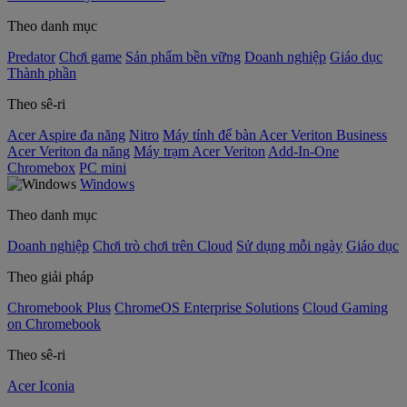
Theo danh mục
Predator
Chơi game
Sản phẩm bền vững
Doanh nghiệp
Giáo dục
Thành phần
Theo sê-ri
Acer Aspire đa năng
Nitro
Máy tính để bàn Acer Veriton Business
Acer Veriton đa năng
Máy trạm Acer Veriton
Add-In-One
Chromebox
PC mini
Windows
Theo danh mục
Doanh nghiệp
Chơi trò chơi trên Cloud
Sử dụng mỗi ngày
Giáo dục
Theo giải pháp
Chromebook Plus
ChromeOS Enterprise Solutions
Cloud Gaming
on Chromebook
Theo sê-ri
Acer Iconia