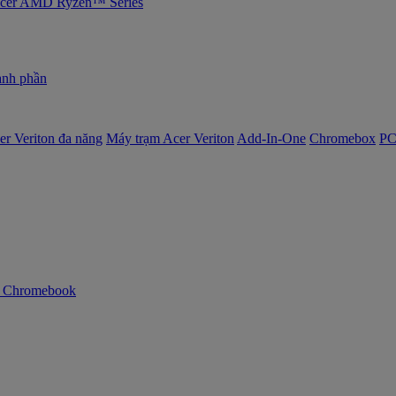
 Acer AMD Ryzen™ Series
nh phần
er Veriton đa năng
Máy trạm Acer Veriton
Add-In-One
Chromebox
PC
n Chromebook