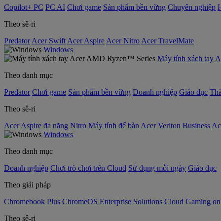
Copilot+ PC
PC AI
Chơi game
Sản phẩm bền vững
Chuyên nghiệp
Theo sê-ri
Predator
Acer Swift
Acer Aspire
Acer Nitro
Acer TravelMate
Windows
Máy tính xách tay
Theo danh mục
Predator
Chơi game
Sản phẩm bền vững
Doanh nghiệp
Giáo dục
Thà
Theo sê-ri
Acer Aspire đa năng
Nitro
Máy tính để bàn Acer Veriton Business
Ac
Windows
Theo danh mục
Doanh nghiệp
Chơi trò chơi trên Cloud
Sử dụng mỗi ngày
Giáo dục
Theo giải pháp
Chromebook Plus
ChromeOS Enterprise Solutions
Cloud Gaming o
Theo sê-ri