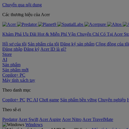
Chuyển qua nội dung
‌Các thương hiệu của Acer
Khám Phá Ưu Đãi Hot & Miễn Phí Vận Chuyển Chỉ Có Tại Acer St
Hồ sơ của tôi
Sản phẩm của tôi
Đăng ký sản phẩm
Cộng đồng của tô
Đăng nhập
Đăng ký
Acer ID là gì?
Store
AI
Sản phẩm
Sản phẩm mới
Copilot+ PC
Máy tính xách tay
Theo danh mục
Copilot+ PC
PC AI
Chơi game
Sản phẩm bền vững
Chuyên nghiệp
Theo sê-ri
Predator
Acer Swift
Acer Aspire
Acer Nitro
Acer TravelMate
Windows