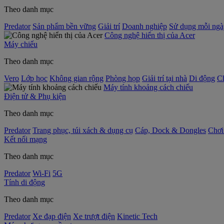
Theo danh mục
Predator
Sản phẩm bền vững
Giải trí
Doanh nghiệp
Sử dụng mỗi ngà
Công nghệ hiển thị của Acer
Máy chiếu
Theo danh mục
Vero
Lớp học
Không gian rộng
Phòng họp
Giải trí tại nhà
Di động
C
Máy tính khoảng cách chiếu
Điện tử & Phụ kiện
Theo danh mục
Predator
Trang phục, túi xách & dụng cụ
Cáp, Dock & Dongles
Chơi
Kết nối mạng
Theo danh mục
Predator
Wi-Fi
5G
Tính di động
Theo danh mục
Predator
Xe đạp điện
Xe trượt điện
Kinetic Tech