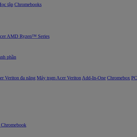
Học tập
Chromebooks
 Acer AMD Ryzen™ Series
nh phần
er Veriton đa năng
Máy trạm Acer Veriton
Add-In-One
Chromebox
PC
n Chromebook