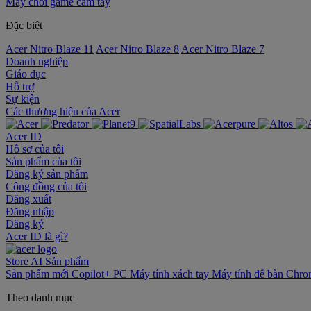
Máy chơi game cầm tay
Đặc biệt
Acer Nitro Blaze 11
Acer Nitro Blaze 8
Acer Nitro Blaze 7
Doanh nghiệp
Giáo dục
Hỗ trợ
Sự kiện
‌Các thương hiệu của Acer
Acer ID
Hồ sơ của tôi
Sản phẩm của tôi
Đăng ký sản phẩm
Cộng đồng của tôi
Đăng xuất
Đăng nhập
Đăng ký
Acer ID là gì?
Store
AI
Sản phẩm
Sản phẩm mới
Copilot+ PC
Máy tính xách tay
Máy tính để bàn
Chro
Theo danh mục