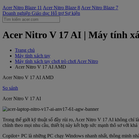
Acer Nitro Blaze 11
Acer Nitro Blaze 8
Acer Nitro Blaze 7
Doanh nghiệp
Giáo dục
Hỗ trợ
Sự kiện
Acer Nitro V 17 AI | Máy tính 
Trang chủ
Máy tính xách tay
Máy tính xách tay chơi trò chơi Acer Nitro
Acer Nitro V 17 AI AMD
Acer Nitro V 17 AI AMD
So sánh
Acer Nitro V 17 AI
Trong thế giới kỹ thuật số đầy rủi ro, Acer Nitro V 17 AI không chỉ l
chỉnh theo mọi nhu cầu, thiết bị này kết hợp sức mạnh thô sơ với kh
Copilot+ PC là những PC chạy Windows nhanh nhất, thông minh nhất v