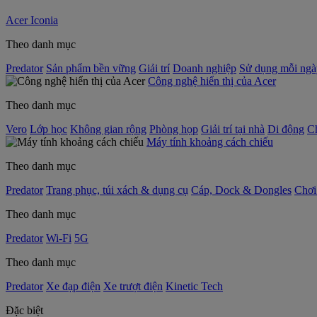
Acer Iconia
Theo danh mục
Predator
Sản phẩm bền vững
Giải trí
Doanh nghiệp
Sử dụng mỗi ngà
Công nghệ hiển thị của Acer
Theo danh mục
Vero
Lớp học
Không gian rộng
Phòng họp
Giải trí tại nhà
Di động
C
Máy tính khoảng cách chiếu
Theo danh mục
Predator
Trang phục, túi xách & dụng cụ
Cáp, Dock & Dongles
Chơi
Theo danh mục
Predator
Wi-Fi
5G
Theo danh mục
Predator
Xe đạp điện
Xe trượt điện
Kinetic Tech
Đặc biệt