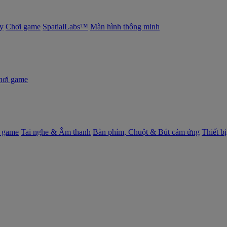
y
Chơi game
SpatialLabs™
Màn hình thông minh
hơi game
 game
Tai nghe & Âm thanh
Bàn phím, Chuột & Bút cảm ứng
Thiết b