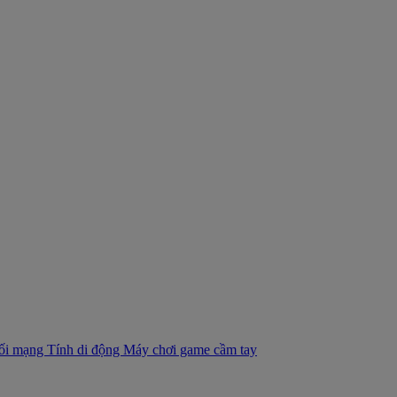
nối mạng
Tính di động
Máy chơi game cầm tay