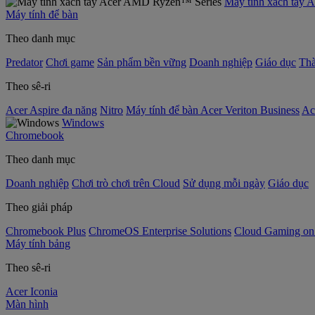
Máy tính xách tay
Máy tính để bàn
Theo danh mục
Predator
Chơi game
Sản phẩm bền vững
Doanh nghiệp
Giáo dục
Thà
Theo sê-ri
Acer Aspire đa năng
Nitro
Máy tính để bàn Acer Veriton Business
Ac
Windows
Chromebook
Theo danh mục
Doanh nghiệp
Chơi trò chơi trên Cloud
Sử dụng mỗi ngày
Giáo dục
Theo giải pháp
Chromebook Plus
ChromeOS Enterprise Solutions
Cloud Gaming o
Máy tính bảng
Theo sê-ri
Acer Iconia
Màn hình