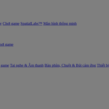
y
Chơi game
SpatialLabs™
Màn hình thông minh
hơi game
 game
Tai nghe & Âm thanh
Bàn phím, Chuột & Bút cảm ứng
Thiết b