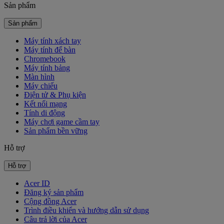
Sản phẩm
Sản phẩm
Máy tính xách tay
Máy tính để bàn
Chromebook
Máy tính bảng
Màn hình
Máy chiếu
Điện tử & Phụ kiện
Kết nối mạng
Tính di động
Máy chơi game cầm tay
Sản phẩm bền vững
Hỗ trợ
Hỗ trợ
Acer ID
Đăng ký sản phẩm
Cộng đồng Acer
Trình điều khiển và hướng dẫn sử dụng
Câu trả lời của Acer