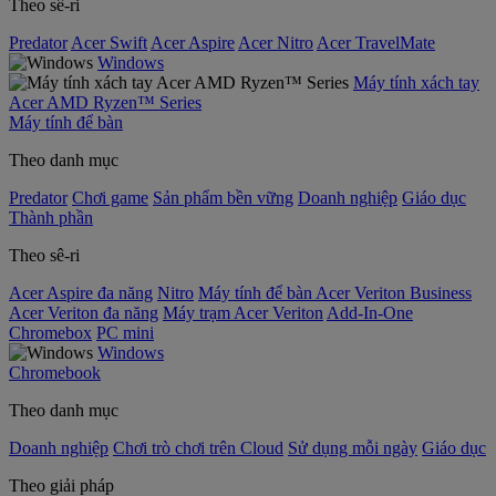
Theo sê-ri
Predator
Acer Swift
Acer Aspire
Acer Nitro
Acer TravelMate
Windows
Máy tính xách tay
Acer AMD Ryzen™ Series
Máy tính để bàn
Theo danh mục
Predator
Chơi game
Sản phẩm bền vững
Doanh nghiệp
Giáo dục
Thành phần
Theo sê-ri
Acer Aspire đa năng
Nitro
Máy tính để bàn Acer Veriton Business
Acer Veriton đa năng
Máy trạm Acer Veriton
Add-In-One
Chromebox
PC mini
Windows
Chromebook
Theo danh mục
Doanh nghiệp
Chơi trò chơi trên Cloud
Sử dụng mỗi ngày
Giáo dục
Theo giải pháp