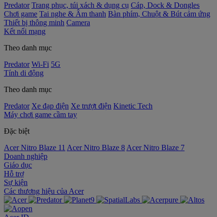
Predator
Trang phục, túi xách & dụng cụ
Cáp, Dock & Dongles
Chơi game
Tai nghe & Âm thanh
Bàn phím, Chuột & Bút cảm ứng
Thiết bị thông minh
Camera
Kết nối mạng
Theo danh mục
Predator
Wi-Fi
5G
Tính di động
Theo danh mục
Predator
Xe đạp điện
Xe trượt điện
Kinetic Tech
Máy chơi game cầm tay
Đặc biệt
Acer Nitro Blaze 11
Acer Nitro Blaze 8
Acer Nitro Blaze 7
Doanh nghiệp
Giáo dục
Hỗ trợ
Sự kiện
‌Các thương hiệu của Acer