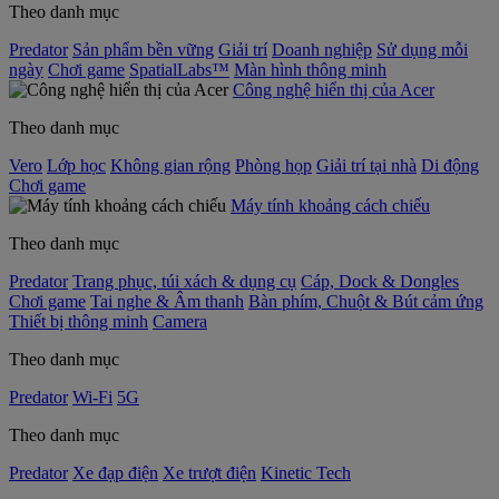
Theo danh mục
Predator
Sản phẩm bền vững
Giải trí
Doanh nghiệp
Sử dụng mỗi
ngày
Chơi game
SpatialLabs™
Màn hình thông minh
Công nghệ hiển thị của Acer
Theo danh mục
Vero
Lớp học
Không gian rộng
Phòng họp
Giải trí tại nhà
Di động
Chơi game
Máy tính khoảng cách chiếu
Theo danh mục
Predator
Trang phục, túi xách & dụng cụ
Cáp, Dock & Dongles
Chơi game
Tai nghe & Âm thanh
Bàn phím, Chuột & Bút cảm ứng
Thiết bị thông minh
Camera
Theo danh mục
Predator
Wi-Fi
5G
Theo danh mục
Predator
Xe đạp điện
Xe trượt điện
Kinetic Tech