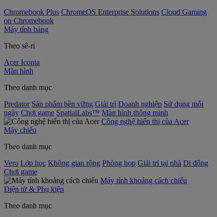
Chromebook Plus
ChromeOS Enterprise Solutions
Cloud Gaming
on Chromebook
Máy tính bảng
Theo sê-ri
Acer Iconia
Màn hình
Theo danh mục
Predator
Sản phẩm bền vững
Giải trí
Doanh nghiệp
Sử dụng mỗi
ngày
Chơi game
SpatialLabs™
Màn hình thông minh
Công nghệ hiển thị của Acer
Máy chiếu
Theo danh mục
Vero
Lớp học
Không gian rộng
Phòng họp
Giải trí tại nhà
Di động
Chơi game
Máy tính khoảng cách chiếu
Điện tử & Phụ kiện
Theo danh mục