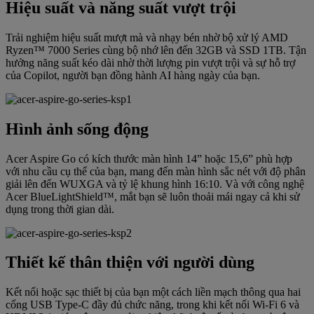
Hiệu suất và năng suất vượt trội
Trải nghiệm hiệu suất mượt mà và nhạy bén nhờ bộ xử lý AMD
Ryzen™ 7000 Series cùng bộ nhớ lên đến 32GB và SSD 1TB. Tận
hưởng năng suất kéo dài nhờ thời lượng pin vượt trội và sự hỗ trợ
của Copilot, người bạn đồng hành AI hàng ngày của bạn.
Hình ảnh sống động
Acer Aspire Go có kích thước màn hình 14” hoặc 15,6” phù hợp
với nhu cầu cụ thể của bạn, mang đến màn hình sắc nét với độ phân
giải lên đến WUXGA và tỷ lệ khung hình 16:10. Và với công nghệ
Acer BlueLightShield™, mắt bạn sẽ luôn thoải mái ngay cả khi sử
dụng trong thời gian dài.
Thiết kế thân thiện với người dùng
Kết nối hoặc sạc thiết bị của bạn một cách liền mạch thông qua hai
cổng USB Type-C đầy đủ chức năng, trong khi kết nối Wi-Fi 6 và