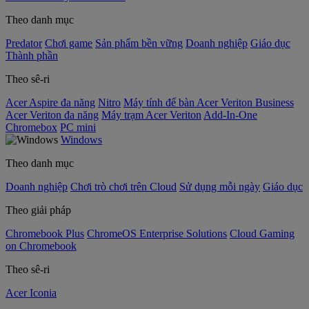
Theo danh mục
Predator
Chơi game
Sản phẩm bền vững
Doanh nghiệp
Giáo dục
Thành phần
Theo sê-ri
Acer Aspire đa năng
Nitro
Máy tính để bàn Acer Veriton Business
Acer Veriton đa năng
Máy trạm Acer Veriton
Add-In-One
Chromebox
PC mini
Windows
Theo danh mục
Doanh nghiệp
Chơi trò chơi trên Cloud
Sử dụng mỗi ngày
Giáo dục
Theo giải pháp
Chromebook Plus
ChromeOS Enterprise Solutions
Cloud Gaming
on Chromebook
Theo sê-ri
Acer Iconia