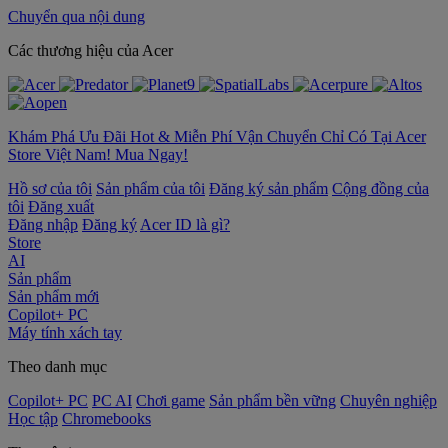
Chuyển qua nội dung
‌Các thương hiệu của Acer
Khám Phá Ưu Đãi Hot & Miễn Phí Vận Chuyển Chỉ Có Tại Acer
Store Việt Nam! Mua Ngay!
Hồ sơ của tôi
Sản phẩm của tôi
Đăng ký sản phẩm
Cộng đồng của
tôi
Đăng xuất
Đăng nhập
Đăng ký
Acer ID là gì?
Store
AI
Sản phẩm
Sản phẩm mới
Copilot+ PC
Máy tính xách tay
Theo danh mục
Copilot+ PC
PC AI
Chơi game
Sản phẩm bền vững
Chuyên nghiệp
Học tập
Chromebooks