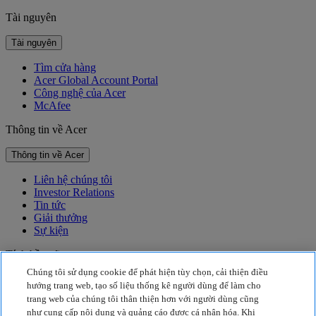
Tài nguyên
Tài nguyên
Tìm cửa hàng
Acer Global Account Portal
Công nghệ của Acer
McAfee
Thông tin về Acer
Thông tin về Acer
Liên hệ chúng tôi
Investor Relations
Tin tức
Giải thưởng
Sự kiện
Tính bền vững
Chúng tôi sử dụng cookie để phát hiện tùy chọn, cải thiện điều
Tính bền vững
hướng trang web, tạo số liệu thống kê người dùng để làm cho
trang web của chúng tôi thân thiện hơn với người dùng cũng
Trách nhiệm xã hội của doanh nghiệp
như cung cấp nội dung và quảng cáo được cá nhân hóa. Khi