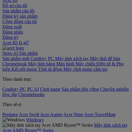
Acer ID
Hồ sơ của tôi
Sản phẩm của tôi
Đăng ký sản phẩm
Cộng đồng của tôi
Đăng xuất
Đăng nhập
Đăng ký
Acer ID là gì?
Store
AI
Sản phẩm
Sản phẩm mới
Copilot+ PC
Máy tính xách tay
Máy tính để bàn
Chromebook
Máy tính bảng
Màn hình
Máy chiếu
Điện tử & Phụ
kiện
Kết nối mạng
Tính di động
Máy chơi game cầm tay
Theo danh mục
Copilot+ PC
PC AI
Chơi game
Sản phẩm bền vững
Chuyên nghiệp
Học tập
Chromebooks
Theo sê-ri
Predator
Acer Swift
Acer Aspire
Acer Nitro
Acer TravelMate
Windows
Máy tính xách tay
Acer AMD Ryzen™ Series