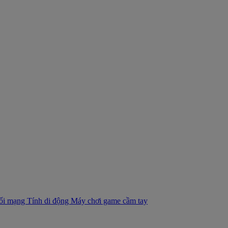
nối mạng
Tính di động
Máy chơi game cầm tay