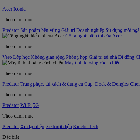
Acer Iconia
Theo danh mục
Predator
Sản phẩm bền vững
Giải trí
Doanh nghiệp
Sử dụng mỗi ngà
Công nghệ hiển thị của Acer
Theo danh mục
Vero
Lớp học
Không gian rộng
Phòng họp
Giải trí tại nhà
Di động
C
Máy tính khoảng cách chiếu
Theo danh mục
Predator
Trang phục, túi xách & dụng cụ
Cáp, Dock & Dongles
Chơi
Theo danh mục
Predator
Wi-Fi
5G
Theo danh mục
Predator
Xe đạp điện
Xe trượt điện
Kinetic Tech
Đặc biệt