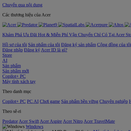
Chuyển qua nội dung
‌Các thương hiệu của Acer
Khám Phá Ưu Đãi Hot & Miễn Phí Vận Chuyển Chỉ Có Tại Acer St
Hồ sơ của tôi
Sản phẩm của tôi
Đăng ký sản phẩm
Cộng đồng của tô
Đăng nhập
Đăng ký
Acer ID là gì?
Store
AI
Sản phẩm
Sản phẩm mới
Copilot+ PC
Máy tính xách tay
Theo danh mục
Copilot+ PC
PC AI
Chơi game
Sản phẩm bền vững
Chuyên nghiệp
Theo sê-ri
Predator
Acer Swift
Acer Aspire
Acer Nitro
Acer TravelMate
Windows