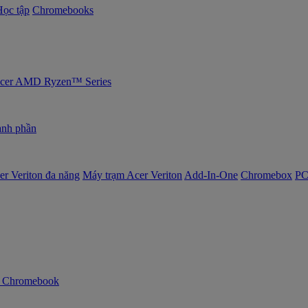
Học tập
Chromebooks
 Acer AMD Ryzen™ Series
nh phần
er Veriton đa năng
Máy trạm Acer Veriton
Add-In-One
Chromebox
PC
n Chromebook