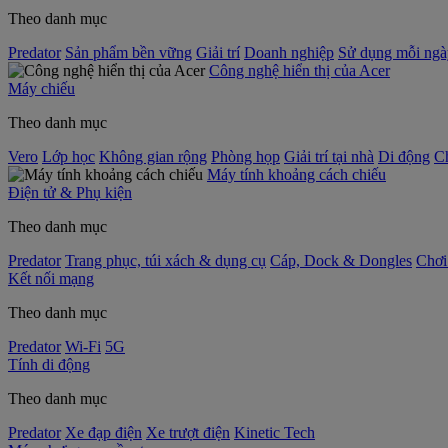
Theo danh mục
Predator
Sản phẩm bền vững
Giải trí
Doanh nghiệp
Sử dụng mỗi ngà
Công nghệ hiển thị của Acer
Máy chiếu
Theo danh mục
Vero
Lớp học
Không gian rộng
Phòng họp
Giải trí tại nhà
Di động
C
Máy tính khoảng cách chiếu
Điện tử & Phụ kiện
Theo danh mục
Predator
Trang phục, túi xách & dụng cụ
Cáp, Dock & Dongles
Chơi
Kết nối mạng
Theo danh mục
Predator
Wi-Fi
5G
Tính di động
Theo danh mục
Predator
Xe đạp điện
Xe trượt điện
Kinetic Tech