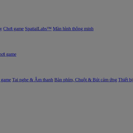
y
Chơi game
SpatialLabs™
Màn hình thông minh
hơi game
 game
Tai nghe & Âm thanh
Bàn phím, Chuột & Bút cảm ứng
Thiết b