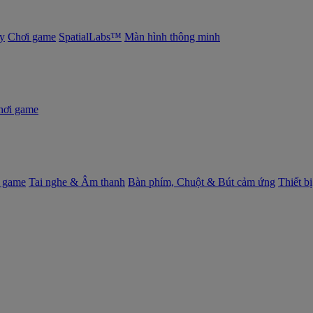
y
Chơi game
SpatialLabs™
Màn hình thông minh
hơi game
 game
Tai nghe & Âm thanh
Bàn phím, Chuột & Bút cảm ứng
Thiết b