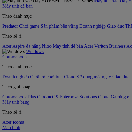
Máy tính xách tay
Máy tính để bàn
Theo danh mục
Predator
Chơi game
Sản phẩm bền vững
Doanh nghiệp
Giáo dục
Thà
Theo sê-ri
Acer Aspire đa năng
Nitro
Máy tính để bàn Acer Veriton Business
Ac
Windows
Chromebook
Theo danh mục
Doanh nghiệp
Chơi trò chơi trên Cloud
Sử dụng mỗi ngày
Giáo dục
Theo giải pháp
Chromebook Plus
ChromeOS Enterprise Solutions
Cloud Gaming o
Máy tính bảng
Theo sê-ri
Acer Iconia
Màn hình