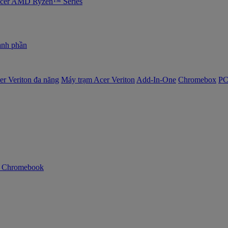
 Acer AMD Ryzen™ Series
nh phần
er Veriton đa năng
Máy trạm Acer Veriton
Add-In-One
Chromebox
PC
n Chromebook