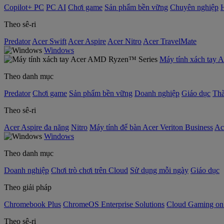
Copilot+ PC
PC AI
Chơi game
Sản phẩm bền vững
Chuyên nghiệp
Theo sê-ri
Predator
Acer Swift
Acer Aspire
Acer Nitro
Acer TravelMate
Windows
Máy tính xách tay
Theo danh mục
Predator
Chơi game
Sản phẩm bền vững
Doanh nghiệp
Giáo dục
Thà
Theo sê-ri
Acer Aspire đa năng
Nitro
Máy tính để bàn Acer Veriton Business
Ac
Windows
Theo danh mục
Doanh nghiệp
Chơi trò chơi trên Cloud
Sử dụng mỗi ngày
Giáo dục
Theo giải pháp
Chromebook Plus
ChromeOS Enterprise Solutions
Cloud Gaming o
Theo sê-ri