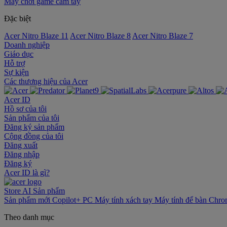
Máy chơi game cầm tay
Đặc biệt
Acer Nitro Blaze 11
Acer Nitro Blaze 8
Acer Nitro Blaze 7
Doanh nghiệp
Giáo dục
Hỗ trợ
Sự kiện
‌Các thương hiệu của Acer
Acer ID
Hồ sơ của tôi
Sản phẩm của tôi
Đăng ký sản phẩm
Cộng đồng của tôi
Đăng xuất
Đăng nhập
Đăng ký
Acer ID là gì?
Store
AI
Sản phẩm
Sản phẩm mới
Copilot+ PC
Máy tính xách tay
Máy tính để bàn
Chro
Theo danh mục