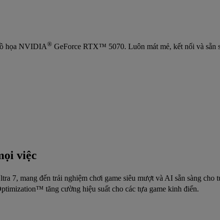
®
đồ họa NVIDIA
GeForce RTX™ 5070. Luôn mát mẻ, kết nối và sẵn sàng
mọi việc
ra 7, mang đến trải nghiệm chơi game siêu mượt và AI sẵn sàng cho tư
ptimization™ tăng cường hiệu suất cho các tựa game kinh điển.