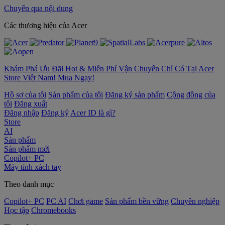
Chuyển qua nội dung
‌Các thương hiệu của Acer
Khám Phá Ưu Đãi Hot & Miễn Phí Vận Chuyển Chỉ Có Tại Acer
Store Việt Nam! Mua Ngay!
Hồ sơ của tôi
Sản phẩm của tôi
Đăng ký sản phẩm
Cộng đồng của
tôi
Đăng xuất
Đăng nhập
Đăng ký
Acer ID là gì?
Store
AI
Sản phẩm
Sản phẩm mới
Copilot+ PC
Máy tính xách tay
Theo danh mục
Copilot+ PC
PC AI
Chơi game
Sản phẩm bền vững
Chuyên nghiệp
Học tập
Chromebooks