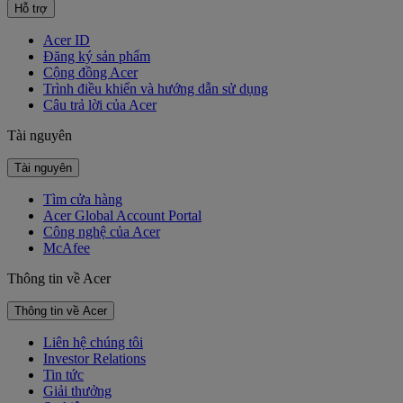
Hỗ trợ
Acer ID
Đăng ký sản phẩm
Cộng đồng Acer
Trình điều khiển và hướng dẫn sử dụng
Câu trả lời của Acer
Tài nguyên
Tài nguyên
Tìm cửa hàng
Acer Global Account Portal
Công nghệ của Acer
McAfee
Thông tin về Acer
Thông tin về Acer
Liên hệ chúng tôi
Investor Relations
Tin tức
Giải thưởng