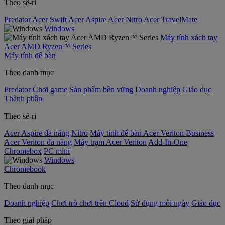
Theo sê-ri
Predator
Acer Swift
Acer Aspire
Acer Nitro
Acer TravelMate
Windows
Máy tính xách tay
Acer AMD Ryzen™ Series
Máy tính để bàn
Theo danh mục
Predator
Chơi game
Sản phẩm bền vững
Doanh nghiệp
Giáo dục
Thành phần
Theo sê-ri
Acer Aspire đa năng
Nitro
Máy tính để bàn Acer Veriton Business
Acer Veriton đa năng
Máy trạm Acer Veriton
Add-In-One
Chromebox
PC mini
Windows
Chromebook
Theo danh mục
Doanh nghiệp
Chơi trò chơi trên Cloud
Sử dụng mỗi ngày
Giáo dục
Theo giải pháp