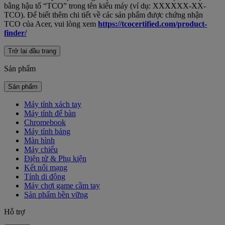
bằng hậu tố “TCO” trong tên kiểu máy (ví dụ: XXXXXX-XX-
TCO). Để biết thêm chi tiết về các sản phẩm được chứng nhận
TCO của Acer, vui lòng xem
https://tcocertified.com/product-
finder/
Trở lại đầu trang
Sản phẩm
Sản phẩm
Máy tính xách tay
Máy tính để bàn
Chromebook
Máy tính bảng
Màn hình
Máy chiếu
Điện tử & Phụ kiện
Kết nối mạng
Tính di động
Máy chơi game cầm tay
Sản phẩm bền vững
Hỗ trợ