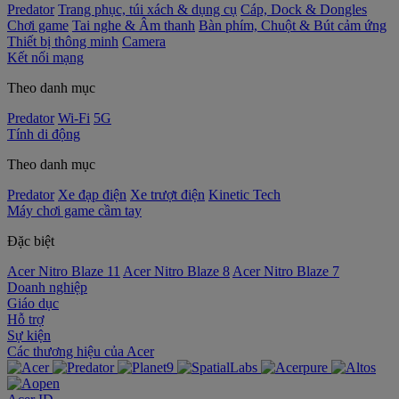
Predator
Trang phục, túi xách & dụng cụ
Cáp, Dock & Dongles
Chơi game
Tai nghe & Âm thanh
Bàn phím, Chuột & Bút cảm ứng
Thiết bị thông minh
Camera
Kết nối mạng
Theo danh mục
Predator
Wi-Fi
5G
Tính di động
Theo danh mục
Predator
Xe đạp điện
Xe trượt điện
Kinetic Tech
Máy chơi game cầm tay
Đặc biệt
Acer Nitro Blaze 11
Acer Nitro Blaze 8
Acer Nitro Blaze 7
Doanh nghiệp
Giáo dục
Hỗ trợ
Sự kiện
‌Các thương hiệu của Acer