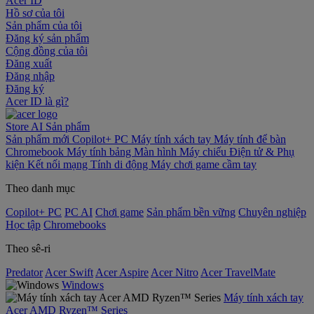
Acer ID
Hồ sơ của tôi
Sản phẩm của tôi
Đăng ký sản phẩm
Cộng đồng của tôi
Đăng xuất
Đăng nhập
Đăng ký
Acer ID là gì?
Store
AI
Sản phẩm
Sản phẩm mới
Copilot+ PC
Máy tính xách tay
Máy tính để bàn
Chromebook
Máy tính bảng
Màn hình
Máy chiếu
Điện tử & Phụ
kiện
Kết nối mạng
Tính di động
Máy chơi game cầm tay
Theo danh mục
Copilot+ PC
PC AI
Chơi game
Sản phẩm bền vững
Chuyên nghiệp
Học tập
Chromebooks
Theo sê-ri
Predator
Acer Swift
Acer Aspire
Acer Nitro
Acer TravelMate
Windows
Máy tính xách tay
Acer AMD Ryzen™ Series