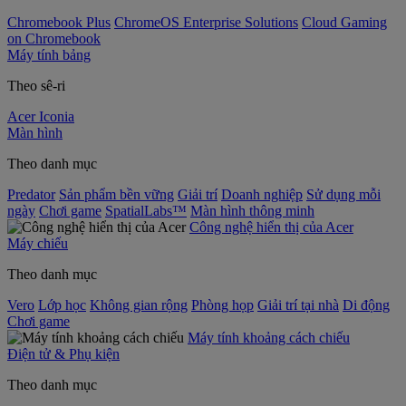
Chromebook Plus
ChromeOS Enterprise Solutions
Cloud Gaming
on Chromebook
Máy tính bảng
Theo sê-ri
Acer Iconia
Màn hình
Theo danh mục
Predator
Sản phẩm bền vững
Giải trí
Doanh nghiệp
Sử dụng mỗi
ngày
Chơi game
SpatialLabs™
Màn hình thông minh
Công nghệ hiển thị của Acer
Máy chiếu
Theo danh mục
Vero
Lớp học
Không gian rộng
Phòng họp
Giải trí tại nhà
Di động
Chơi game
Máy tính khoảng cách chiếu
Điện tử & Phụ kiện
Theo danh mục