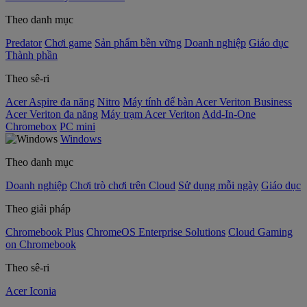
Theo danh mục
Predator
Chơi game
Sản phẩm bền vững
Doanh nghiệp
Giáo dục
Thành phần
Theo sê-ri
Acer Aspire đa năng
Nitro
Máy tính để bàn Acer Veriton Business
Acer Veriton đa năng
Máy trạm Acer Veriton
Add-In-One
Chromebox
PC mini
Windows
Theo danh mục
Doanh nghiệp
Chơi trò chơi trên Cloud
Sử dụng mỗi ngày
Giáo dục
Theo giải pháp
Chromebook Plus
ChromeOS Enterprise Solutions
Cloud Gaming
on Chromebook
Theo sê-ri
Acer Iconia