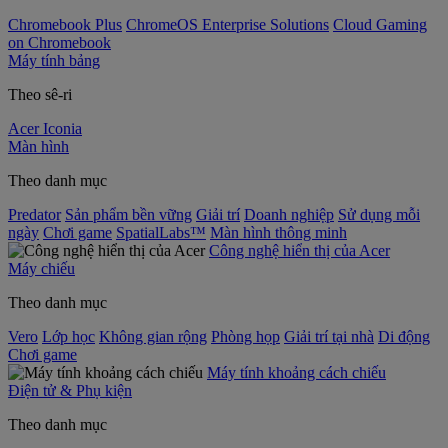
Chromebook Plus
ChromeOS Enterprise Solutions
Cloud Gaming
on Chromebook
Máy tính bảng
Theo sê-ri
Acer Iconia
Màn hình
Theo danh mục
Predator
Sản phẩm bền vững
Giải trí
Doanh nghiệp
Sử dụng mỗi
ngày
Chơi game
SpatialLabs™
Màn hình thông minh
Công nghệ hiển thị của Acer
Máy chiếu
Theo danh mục
Vero
Lớp học
Không gian rộng
Phòng họp
Giải trí tại nhà
Di động
Chơi game
Máy tính khoảng cách chiếu
Điện tử & Phụ kiện
Theo danh mục