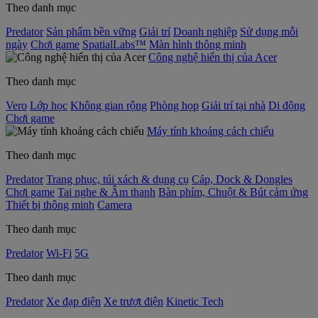
Theo danh mục
Predator
Sản phẩm bền vững
Giải trí
Doanh nghiệp
Sử dụng mỗi
ngày
Chơi game
SpatialLabs™
Màn hình thông minh
Công nghệ hiển thị của Acer
Theo danh mục
Vero
Lớp học
Không gian rộng
Phòng họp
Giải trí tại nhà
Di động
Chơi game
Máy tính khoảng cách chiếu
Theo danh mục
Predator
Trang phục, túi xách & dụng cụ
Cáp, Dock & Dongles
Chơi game
Tai nghe & Âm thanh
Bàn phím, Chuột & Bút cảm ứng
Thiết bị thông minh
Camera
Theo danh mục
Predator
Wi-Fi
5G
Theo danh mục
Predator
Xe đạp điện
Xe trượt điện
Kinetic Tech