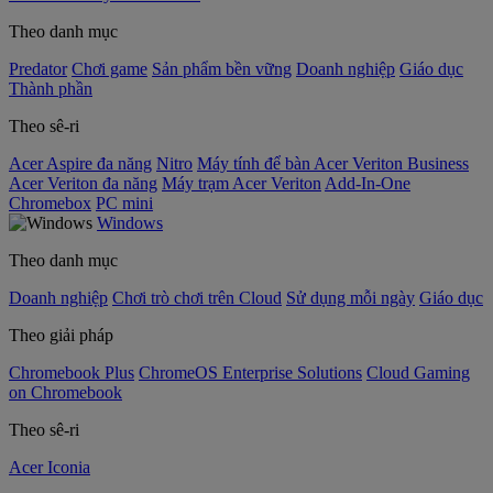
Theo danh mục
Predator
Chơi game
Sản phẩm bền vững
Doanh nghiệp
Giáo dục
Thành phần
Theo sê-ri
Acer Aspire đa năng
Nitro
Máy tính để bàn Acer Veriton Business
Acer Veriton đa năng
Máy trạm Acer Veriton
Add-In-One
Chromebox
PC mini
Windows
Theo danh mục
Doanh nghiệp
Chơi trò chơi trên Cloud
Sử dụng mỗi ngày
Giáo dục
Theo giải pháp
Chromebook Plus
ChromeOS Enterprise Solutions
Cloud Gaming
on Chromebook
Theo sê-ri
Acer Iconia