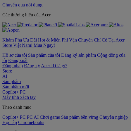
Chuyển qua nội dung
‌Các thương hiệu của Acer
Khám Phá Ưu Đãi Hot & Miễn Phí Vận Chuyển Chỉ Có Tại Acer
Store Việt Nam! Mua Ngay!
Hồ sơ của tôi
Sản phẩm của tôi
Đăng ký sản phẩm
Cộng đồng của
tôi
Đăng xuất
Đăng nhập
Đăng ký
Acer ID là gì?
Store
AI
Sản phẩm
Sản phẩm mới
Copilot+ PC
Máy tính xách tay
Theo danh mục
Copilot+ PC
PC AI
Chơi game
Sản phẩm bền vững
Chuyên nghiệp
Học tập
Chromebooks