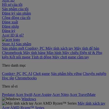
Acer ID
Hồ sơ của tôi
Sản phẩm của tôi
Đăng ký sản phẩm
Cộng đồng của tôi
Đăng xuất
Đăng nhập
Đăng ký
Acer ID là gì?
Store
AI
Sản phẩm
Sản phẩm mới
Copilot+ PC
Máy tính xách tay
Máy tính để bàn
Chromebook
Máy tính bảng
Màn hình
Máy chiếu
Điện tử & Phụ
kiện
Kết nối mạng
Tính di động
Máy chơi game cầm tay
Theo danh mục
Copilot+ PC
PC AI
Chơi game
Sản phẩm bền vững
Chuyên nghiệp
Học tập
Chromebooks
Theo sê-ri
Predator
Acer Swift
Acer Aspire
Acer Nitro
Acer TravelMate
Windows
Máy tính xách tay
Acer AMD Ryzen™ Series