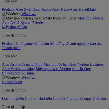
Theo sê-ri
Predator
Acer Swift
Acer Aspire
Acer Nitro
Acer TravelMate
Windows
Máy tính xách tay
Acer AMD Ryzen™ Series
Máy tính để bàn
Theo danh mục
Predator
Chơi game
Sản phẩm bền vững
Doanh nghiệp
Giáo dục
Thành phần
Theo sê-ri
Acer Aspire đa năng
Nitro
Máy tính để bàn Acer Veriton Business
Acer Veriton đa năng
Máy trạm Acer Veriton
Add-In-One
Chromebox
PC mini
Windows
Chromebook
Theo danh mục
Doanh nghiệp
Chơi trò chơi trên Cloud
Sử dụng mỗi ngày
Giáo dục
Theo giải pháp