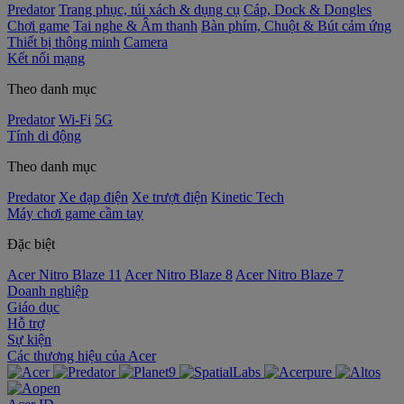
Predator
Trang phục, túi xách & dụng cụ
Cáp, Dock & Dongles
Chơi game
Tai nghe & Âm thanh
Bàn phím, Chuột & Bút cảm ứng
Thiết bị thông minh
Camera
Kết nối mạng
Theo danh mục
Predator
Wi-Fi
5G
Tính di động
Theo danh mục
Predator
Xe đạp điện
Xe trượt điện
Kinetic Tech
Máy chơi game cầm tay
Đặc biệt
Acer Nitro Blaze 11
Acer Nitro Blaze 8
Acer Nitro Blaze 7
Doanh nghiệp
Giáo dục
Hỗ trợ
Sự kiện
‌Các thương hiệu của Acer