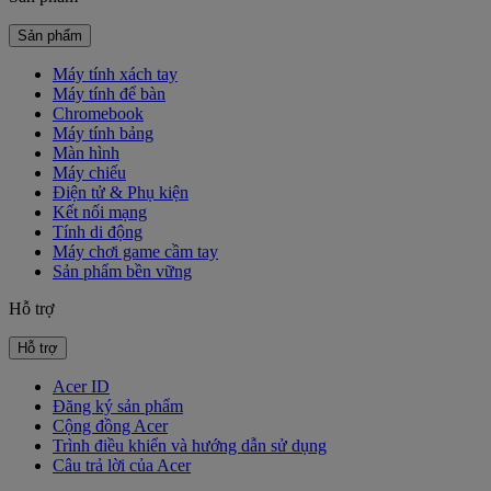
Sản phẩm
Máy tính xách tay
Máy tính để bàn
Chromebook
Máy tính bảng
Màn hình
Máy chiếu
Điện tử & Phụ kiện
Kết nối mạng
Tính di động
Máy chơi game cầm tay
Sản phẩm bền vững
Hỗ trợ
Hỗ trợ
Acer ID
Đăng ký sản phẩm
Cộng đồng Acer
Trình điều khiển và hướng dẫn sử dụng
Câu trả lời của Acer