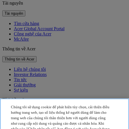
Tài nguyên
Tài nguyên
Tìm cửa hàng
Acer Global Account Portal
Công nghệ của Acer
McAfee
Thông tin về Acer
Thông tin về Acer
Liên hệ chúng tôi
Investor Relations
Tin tức
Giải thưởng
Sự kiện
Tính bền vững
Chúng tôi sử dụng cookie để phát hiện tùy chọn, cải thiện điều
Tính bền vững
hướng trang web, tạo số liệu thống kê người dùng để làm cho
trang web của chúng tôi thân thiện hơn với người dùng cũng
Trách nhiệm xã hội của doanh nghiệp
như cung cấp nội dung và quảng cáo được cá nhân hóa. Khi
Lượng khí thải carbon của sản phẩm
nhấp vào “Chấp nhận tất cả”, bạn đồng ý với việc Acer sử dụng