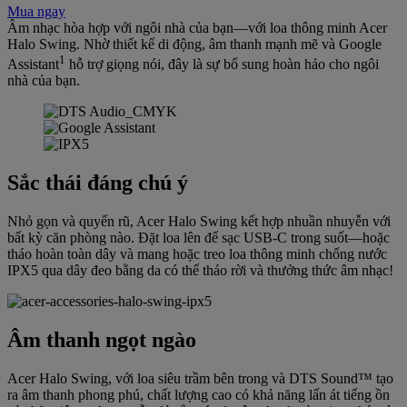
Mua ngay
Âm nhạc hòa hợp với ngôi nhà của bạn—với loa thông minh Acer
Halo Swing. Nhờ thiết kế di động, âm thanh mạnh mẽ và Google
1
Assistant
hỗ trợ giọng nói, đây là sự bổ sung hoàn hảo cho ngôi
nhà của bạn.
Sắc thái đáng chú ý
Nhỏ gọn và quyến rũ, Acer Halo Swing kết hợp nhuần nhuyễn với
bất kỳ căn phòng nào. Đặt loa lên đế sạc USB-C trong suốt—hoặc
tháo hoàn toàn dây và mang hoặc treo loa thông minh chống nước
IPX5 qua dây đeo bằng da có thể tháo rời và thưởng thức âm nhạc!
Âm thanh ngọt ngào
Acer Halo Swing, với loa siêu trầm bên trong và DTS Sound™ tạo
ra âm thanh phong phú, chất lượng cao có khả năng lấn át tiếng ồn