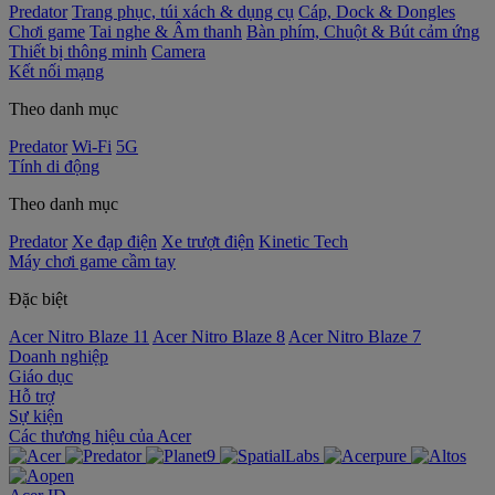
Predator
Trang phục, túi xách & dụng cụ
Cáp, Dock & Dongles
Chơi game
Tai nghe & Âm thanh
Bàn phím, Chuột & Bút cảm ứng
Thiết bị thông minh
Camera
Kết nối mạng
Theo danh mục
Predator
Wi-Fi
5G
Tính di động
Theo danh mục
Predator
Xe đạp điện
Xe trượt điện
Kinetic Tech
Máy chơi game cầm tay
Đặc biệt
Acer Nitro Blaze 11
Acer Nitro Blaze 8
Acer Nitro Blaze 7
Doanh nghiệp
Giáo dục
Hỗ trợ
Sự kiện
‌Các thương hiệu của Acer