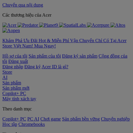
Chuyển qua nội dung
‌Các thương hiệu của Acer
Khám Phá Ưu Đãi Hot & Miễn Phí Vận Chuyển Chỉ Có Tại Acer
Store Việt Nam! Mua Ngay!
Hồ sơ của tôi
Sản phẩm của tôi
Đăng ký sản phẩm
Cộng đồng của
tôi
Đăng xuất
Đăng nhập
Đăng ký
Acer ID là gì?
Store
AI
Sản phẩm
Sản phẩm mới
Copilot+ PC
Máy tính xách tay
Theo danh mục
Copilot+ PC
PC AI
Chơi game
Sản phẩm bền vững
Chuyên nghiệp
Học tập
Chromebooks