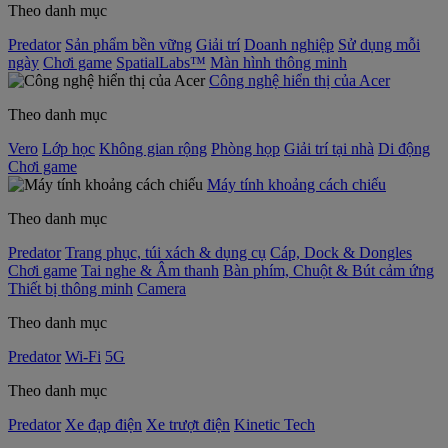
Theo danh mục
Predator
Sản phẩm bền vững
Giải trí
Doanh nghiệp
Sử dụng mỗi
ngày
Chơi game
SpatialLabs™
Màn hình thông minh
Công nghệ hiển thị của Acer
Theo danh mục
Vero
Lớp học
Không gian rộng
Phòng họp
Giải trí tại nhà
Di động
Chơi game
Máy tính khoảng cách chiếu
Theo danh mục
Predator
Trang phục, túi xách & dụng cụ
Cáp, Dock & Dongles
Chơi game
Tai nghe & Âm thanh
Bàn phím, Chuột & Bút cảm ứng
Thiết bị thông minh
Camera
Theo danh mục
Predator
Wi-Fi
5G
Theo danh mục
Predator
Xe đạp điện
Xe trượt điện
Kinetic Tech