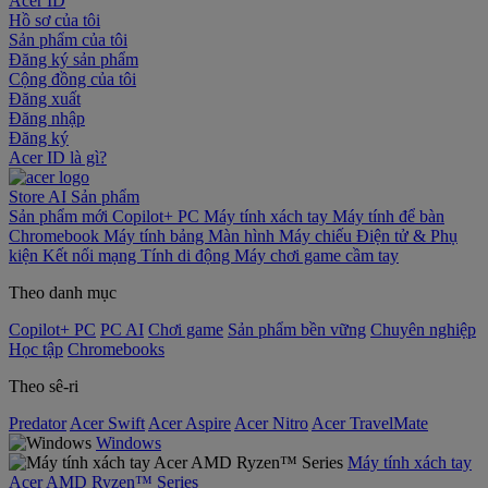
Acer ID
Hồ sơ của tôi
Sản phẩm của tôi
Đăng ký sản phẩm
Cộng đồng của tôi
Đăng xuất
Đăng nhập
Đăng ký
Acer ID là gì?
Store
AI
Sản phẩm
Sản phẩm mới
Copilot+ PC
Máy tính xách tay
Máy tính để bàn
Chromebook
Máy tính bảng
Màn hình
Máy chiếu
Điện tử & Phụ
kiện
Kết nối mạng
Tính di động
Máy chơi game cầm tay
Theo danh mục
Copilot+ PC
PC AI
Chơi game
Sản phẩm bền vững
Chuyên nghiệp
Học tập
Chromebooks
Theo sê-ri
Predator
Acer Swift
Acer Aspire
Acer Nitro
Acer TravelMate
Windows
Máy tính xách tay
Acer AMD Ryzen™ Series