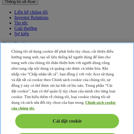
Thông tin về Acer
Liên hệ chúng tôi
Investor Relations
Tin tức
Giải thưởng
Sự kiện
Tính bền vững
Chúng tôi sử dụng cookie để phát hiện tùy chọn, cải thiện điều
Tính bền vững
hướng trang web, tạo số liệu thống kê người dùng để làm cho
trang web của chúng tôi thân thiện hơn với người dùng cũng
Trách nhiệm xã hội của doanh nghiệp
như cung cấp nội dung và quảng cáo được cá nhân hóa. Khi
Lượng khí thải carbon của sản phẩm
nhấp vào “Chấp nhận tất cả”, bạn đồng ý với việc Acer sử dụng
Project Humanity
và đặt tất cả cookie theo Chính sách cookie của chúng tôi, sự
Earthion
đồng ý này có thể được rút lại bất cứ lúc nào. Trong phần “Cài
Chính Sách Quyền Riêng Tư
đặt cookie”, bạn có thể quản lý tùy chọn của mình cho từng loại
Chính sách cookie
cookie. Tìm hiểu thêm về chúng tôi, loại cookie chúng tôi sử
Thông báo pháp lý
dụng và cách sửa đổi tùy chọn của bạn trong
Chính sách cookie
Thông tin pháp lý bổ sung
của chúng tôi.
Chính sách trợ năng
Cài đặt cookie
Cài đặt cookie
Việt Nam - Việt Ngữ
© 2026 Acer Inc. Intel, the Intel Logo, Intel Inside, Intel Core, and