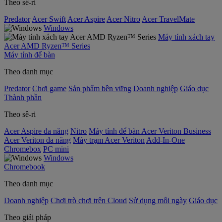
Theo sê-ri
Predator
Acer Swift
Acer Aspire
Acer Nitro
Acer TravelMate
Windows
Máy tính xách tay
Acer AMD Ryzen™ Series
Máy tính để bàn
Theo danh mục
Predator
Chơi game
Sản phẩm bền vững
Doanh nghiệp
Giáo dục
Thành phần
Theo sê-ri
Acer Aspire đa năng
Nitro
Máy tính để bàn Acer Veriton Business
Acer Veriton đa năng
Máy trạm Acer Veriton
Add-In-One
Chromebox
PC mini
Windows
Chromebook
Theo danh mục
Doanh nghiệp
Chơi trò chơi trên Cloud
Sử dụng mỗi ngày
Giáo dục
Theo giải pháp