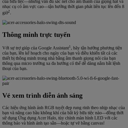
của bữa tiệc—nhưng vẫn đủ sắc nét cho âm thanh của giọng hát và
nhạc cụ có âm vực cao—tận hưởng thời gian phát liên tục lên đến 8
2
giờ
.
Thông minh trực tuyến
1
Với sự trợ giúp của Google Assistant
, hãy tận hưởng phương tiện
của bạn, lên kế hoạch cho ngày của bạn và điều khiển tất cả các
thiết bị thông minh trong nhà bằng âm thanh giọng nói của bạn
thông qua micro trường xa đa hướng có thể dễ dàng nắm bắt lệnh
thoại của bạn.
Vé xem trình diễn ánh sáng
Các hiệu ứng hình ảnh RGB tuyệt đẹp rung rinh theo nhịp nhạc của
bạn và nâng cao bầu không khí của bất kỳ bữa tiệc nào—đồng thời
sử dụng Ứng dụng Acer Halo, tùy chỉnh màn hình LED với các
thông báo và hình ảnh tạo sẵn—hoặc tự vẽ bằng canvas!