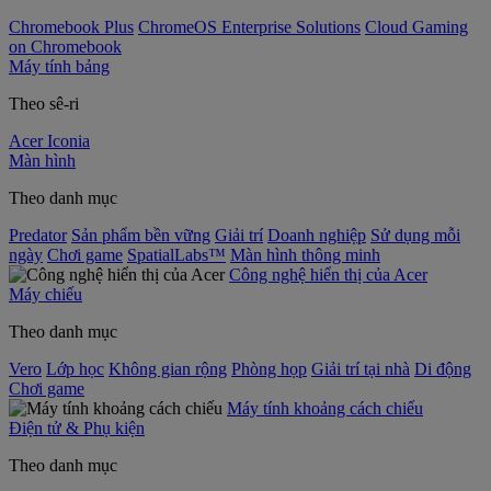
Chromebook Plus
ChromeOS Enterprise Solutions
Cloud Gaming
on Chromebook
Máy tính bảng
Theo sê-ri
Acer Iconia
Màn hình
Theo danh mục
Predator
Sản phẩm bền vững
Giải trí
Doanh nghiệp
Sử dụng mỗi
ngày
Chơi game
SpatialLabs™
Màn hình thông minh
Công nghệ hiển thị của Acer
Máy chiếu
Theo danh mục
Vero
Lớp học
Không gian rộng
Phòng họp
Giải trí tại nhà
Di động
Chơi game
Máy tính khoảng cách chiếu
Điện tử & Phụ kiện
Theo danh mục