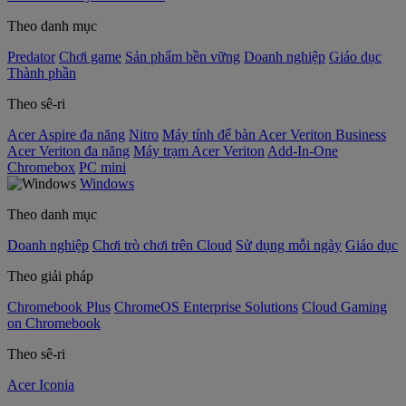
Theo danh mục
Predator
Chơi game
Sản phẩm bền vững
Doanh nghiệp
Giáo dục
Thành phần
Theo sê-ri
Acer Aspire đa năng
Nitro
Máy tính để bàn Acer Veriton Business
Acer Veriton đa năng
Máy trạm Acer Veriton
Add-In-One
Chromebox
PC mini
Windows
Theo danh mục
Doanh nghiệp
Chơi trò chơi trên Cloud
Sử dụng mỗi ngày
Giáo dục
Theo giải pháp
Chromebook Plus
ChromeOS Enterprise Solutions
Cloud Gaming
on Chromebook
Theo sê-ri
Acer Iconia