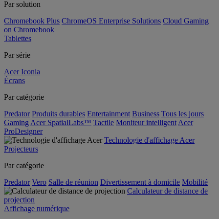
Par solution
Chromebook Plus
ChromeOS Enterprise Solutions
Cloud Gaming
on Chromebook
Tablettes
Par série
Acer Iconia
Écrans
Par catégorie
Predator
Produits durables
Entertainment
Business
Tous les jours
Gaming
Acer SpatialLabs™
Tactile
Moniteur intelligent
Acer
ProDesigner
Technologie d'affichage Acer
Projecteurs
Par catégorie
Predator
Vero
Salle de réunion
Divertissement à domicile
Mobilité
Calculateur de distance de
projection
Affichage numérique