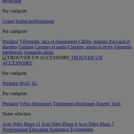
projection
Par catégorie
Grand format professionnel
Par catégorie
Predator
Vêtements, sacs et équipement
Câbles, stations d'accueil et
dongles
Gaming
Casques et audio
Claviers, souris et stylet
Appareils
intelligents
Appareils photo
TROUVER UN
ACCESSOIRE
Par catégorie
Predator
Wi-Fi
5G
Par catégorie
Predator
Vélos électriques
Trottinettes électriques
Kinetic Tech
Notre sélection
Acer Nitro Blaze 11
Acer Nitro Blaze 8
Acer Nitro Blaze 7
Professionnel
Éducation
Assistance
Événements