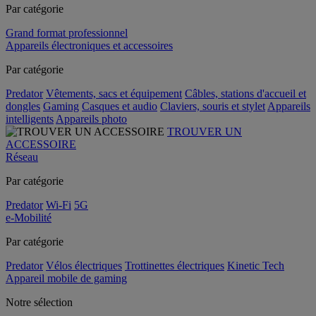
Par catégorie
Grand format professionnel
Appareils électroniques et accessoires
Par catégorie
Predator
Vêtements, sacs et équipement
Câbles, stations d'accueil et
dongles
Gaming
Casques et audio
Claviers, souris et stylet
Appareils
intelligents
Appareils photo
TROUVER UN
ACCESSOIRE
Réseau
Par catégorie
Predator
Wi-Fi
5G
e-Mobilité
Par catégorie
Predator
Vélos électriques
Trottinettes électriques
Kinetic Tech
Appareil mobile de gaming
Notre sélection