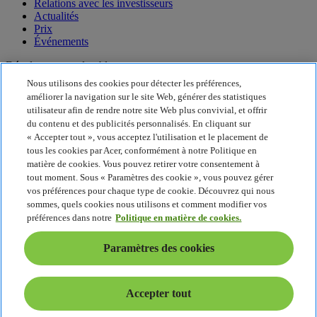
Relations avec les investisseurs
Actualités
Prix
Événements
Développement durable
Nous utilisons des cookies pour détecter les préférences,
Développement durable
améliorer la navigation sur le site Web, générer des statistiques
utilisateur afin de rendre notre site Web plus convivial, et offrir
Responsabilité sociale de l'entreprise
du contenu et des publicités personnalisés. En cliquant sur
Empreinte carbone du produit
« Accepter tout », vous acceptez l'utilisation et le placement de
Project Humanity
tous les cookies par Acer, conformément à notre Politique en
Earthion
matière de cookies. Vous pouvez retirer votre consentement à
Politique de confidentialité
tout moment. Sous « Paramètres des cookie », vous pouvez gérer
Politique en matière de cookies
vos préférences pour chaque type de cookie. Découvrez qui nous
Mentions légales
sommes, quels cookies nous utilisons et comment modifier vos
Informations légales supplémentaires
préférences dans notre
Politique en matière de cookies.
Politique en matière d'accessibilité
Paramètres des cookies
Paramètres des cookies
Suisse - Français
© 2026 Acer Inc. Intel, le logo Intel, Intel Inside, Intel Core et Core
Inside sont des marques commerciales d'Intel Corporation ou ses
Accepter tout
filiales aux États-Unis ou dans d'autres pays.