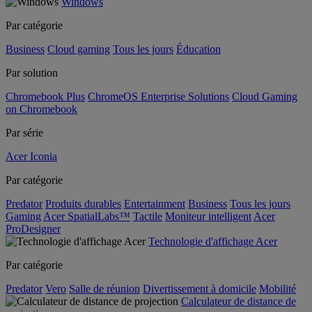
Windows
Par catégorie
Business
Cloud gaming
Tous les jours
Éducation
Par solution
Chromebook Plus
ChromeOS Enterprise Solutions
Cloud Gaming
on Chromebook
Par série
Acer Iconia
Par catégorie
Predator
Produits durables
Entertainment
Business
Tous les jours
Gaming
Acer SpatialLabs™
Tactile
Moniteur intelligent
Acer
ProDesigner
Technologie d'affichage Acer
Par catégorie
Predator
Vero
Salle de réunion
Divertissement à domicile
Mobilité
Calculateur de distance de