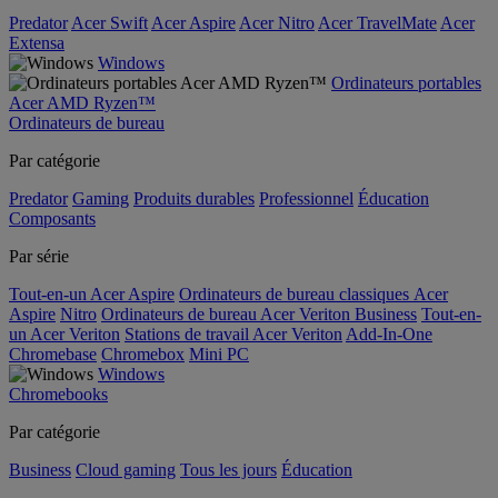
Predator
Acer Swift
Acer Aspire
Acer Nitro
Acer TravelMate
Acer
Extensa
Windows
Ordinateurs portables
Acer AMD Ryzen™
Ordinateurs de bureau
Par catégorie
Predator
Gaming
Produits durables
Professionnel
Éducation
Composants
Par série
Tout-en-un Acer Aspire
Ordinateurs de bureau classiques Acer
Aspire
Nitro
Ordinateurs de bureau Acer Veriton Business
Tout-en-
un Acer Veriton
Stations de travail Acer Veriton
Add-In-One
Chromebase
Chromebox
Mini PC
Windows
Chromebooks
Par catégorie
Business
Cloud gaming
Tous les jours
Éducation