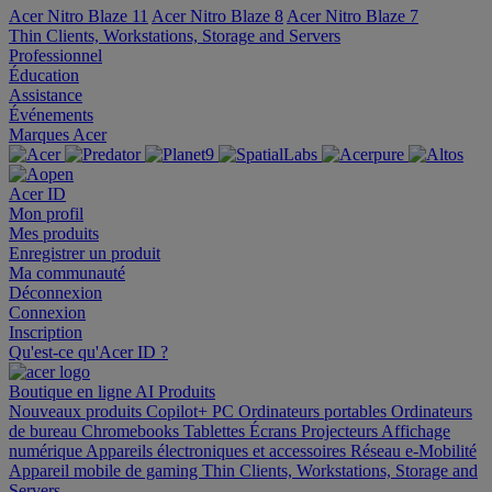
Acer Nitro Blaze 11
Acer Nitro Blaze 8
Acer Nitro Blaze 7
Thin Clients, Workstations, Storage and Servers
Professionnel
Éducation
Assistance
Événements
Marques Acer
Acer ID
Mon profil
Mes produits
Enregistrer un produit
Ma communauté
Déconnexion
Connexion
Inscription
Qu'est-ce qu'Acer ID ?
Boutique en ligne
AI
Produits
Nouveaux produits
Copilot+ PC
Ordinateurs portables
Ordinateurs
de bureau
Chromebooks
Tablettes
Écrans
Projecteurs
Affichage
numérique
Appareils électroniques et accessoires
Réseau
e-Mobilité
Appareil mobile de gaming
Thin Clients, Workstations, Storage and
Servers