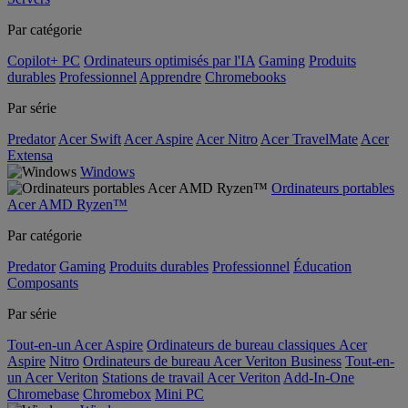
Par catégorie
Copilot+ PC
Ordinateurs optimisés par l'IA
Gaming
Produits
durables
Professionnel
Apprendre
Chromebooks
Par série
Predator
Acer Swift
Acer Aspire
Acer Nitro
Acer TravelMate
Acer
Extensa
Windows
Ordinateurs portables
Acer AMD Ryzen™
Par catégorie
Predator
Gaming
Produits durables
Professionnel
Éducation
Composants
Par série
Tout-en-un Acer Aspire
Ordinateurs de bureau classiques Acer
Aspire
Nitro
Ordinateurs de bureau Acer Veriton Business
Tout-en-
un Acer Veriton
Stations de travail Acer Veriton
Add-In-One
Chromebase
Chromebox
Mini PC