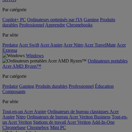
Par catégorie
Copilot+ PC
Ordinateurs optimisés par l'IA
Gaming
Produits
durables
Professionnel
Apprendre
Chromebooks
Par série
Predator
Acer Swift
Acer Aspire
Acer Nitro
Acer TravelMate
Acer
Extensa
Windows
Ordinateurs portables
Acer AMD Ryzen™
Par catégorie
Predator
Gaming
Produits durables
Professionnel
Éducation
Composants
Par série
Tout-en-un Acer Aspire
Ordinateurs de bureau classiques Acer
Aspire
Nitro
Ordinateurs de bureau Acer Veriton Business
Tout-en-
un Acer Veriton
Stations de travail Acer Veriton
Add-In-One
Chromebase
Chromebox
Mini PC