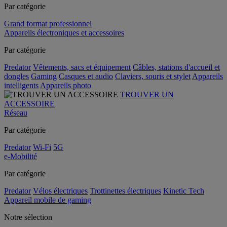
Par catégorie
Grand format professionnel
Appareils électroniques et accessoires
Par catégorie
Predator
Vêtements, sacs et équipement
Câbles, stations d'accueil et
dongles
Gaming
Casques et audio
Claviers, souris et stylet
Appareils
intelligents
Appareils photo
TROUVER UN
ACCESSOIRE
Réseau
Par catégorie
Predator
Wi-Fi
5G
e-Mobilité
Par catégorie
Predator
Vélos électriques
Trottinettes électriques
Kinetic Tech
Appareil mobile de gaming
Notre sélection