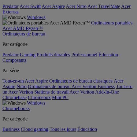
Predator
Acer Swift
Acer Aspire
Acer Nitro
Acer TravelMate
Acer
Extensa
Windows
Ordinateurs portables
Acer AMD Ryzen™
Ordinateurs de bureau
Par catégorie
Predator
Gaming
Produits durables
Professionnel
Éducation
Composants
Par série
Tout-en-un Acer Aspire
Ordinateurs de bureau classiques Acer
Aspire
Nitro
Ordinateurs de bureau Acer Veriton Business
Tout-en-
un Acer Veriton
Stations de travail Acer Veriton
Add-In-One
Chromebase
Chromebox
Mini PC
Windows
Chromebooks
Par catégorie
Business
Cloud gaming
Tous les jours
Éducation