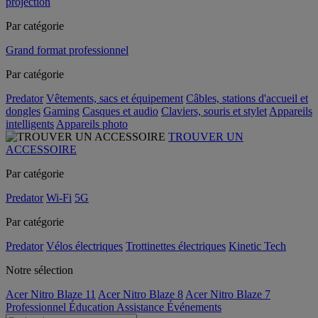
projection
Par catégorie
Grand format professionnel
Par catégorie
Predator
Vêtements, sacs et équipement
Câbles, stations d'accueil et
dongles
Gaming
Casques et audio
Claviers, souris et stylet
Appareils
intelligents
Appareils photo
TROUVER UN
ACCESSOIRE
Par catégorie
Predator
Wi-Fi
5G
Par catégorie
Predator
Vélos électriques
Trottinettes électriques
Kinetic Tech
Notre sélection
Acer Nitro Blaze 11
Acer Nitro Blaze 8
Acer Nitro Blaze 7
Professionnel
Éducation
Assistance
Événements