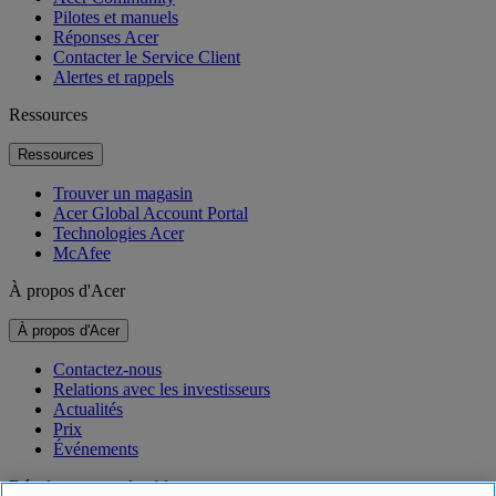
Pilotes et manuels
Réponses Acer
Contacter le Service Client
Alertes et rappels
Ressources
Ressources
Trouver un magasin
Acer Global Account Portal
Technologies Acer
McAfee
À propos d'Acer
À propos d'Acer
Contactez-nous
Relations avec les investisseurs
Actualités
Prix
Événements
Développement durable