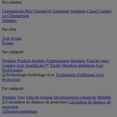
Par solution
Chromebook Plus
ChromeOS Enterprise Solutions
Cloud Gaming
on Chromebook
Tablettes
Par série
Acer Iconia
Écrans
Par catégorie
Predator
Produits durables
Entertainment
Business
Tous les jours
Gaming
Acer SpatialLabs™
Tactile
Moniteur intelligent
Acer
ProDesigner
Technologie d'affichage Acer
Projecteurs
Par catégorie
Predator
Vero
Salle de réunion
Divertissement à domicile
Mobilité
Calculateur de distance de
projection
Affichage numérique