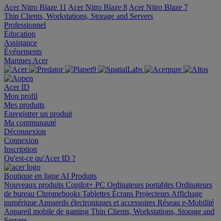
Acer Nitro Blaze 11
Acer Nitro Blaze 8
Acer Nitro Blaze 7
Thin Clients, Workstations, Storage and Servers
Professionnel
Éducation
Assistance
Événements
Marques Acer
Acer ID
Mon profil
Mes produits
Enregistrer un produit
Ma communauté
Déconnexion
Connexion
Inscription
Qu'est-ce qu'Acer ID ?
Boutique en ligne
AI
Produits
Nouveaux produits
Copilot+ PC
Ordinateurs portables
Ordinateurs
de bureau
Chromebooks
Tablettes
Écrans
Projecteurs
Affichage
numérique
Appareils électroniques et accessoires
Réseau
e-Mobilité
Appareil mobile de gaming
Thin Clients, Workstations, Storage and
Servers