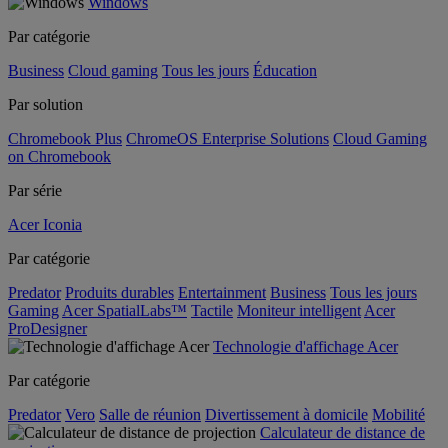
Windows
Par catégorie
Business
Cloud gaming
Tous les jours
Éducation
Par solution
Chromebook Plus
ChromeOS Enterprise Solutions
Cloud Gaming
on Chromebook
Par série
Acer Iconia
Par catégorie
Predator
Produits durables
Entertainment
Business
Tous les jours
Gaming
Acer SpatialLabs™
Tactile
Moniteur intelligent
Acer
ProDesigner
Technologie d'affichage Acer
Par catégorie
Predator
Vero
Salle de réunion
Divertissement à domicile
Mobilité
Calculateur de distance de