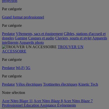
projection
Par catégorie
Grand format professionnel
Par catégorie
Predator
Vêtements, sacs et équipement
Câbles, stations d'accueil et
dongles
Gaming
Casques et audio
Claviers, souris et stylet
Appareils
intelligents
Appareils photo
TROUVER UN
ACCESSOIRE
Par catégorie
Predator
Wi-Fi
5G
Par catégorie
Predator
Vélos électriques
Trottinettes électriques
Kinetic Tech
Notre sélection
Acer Nitro Blaze 11
Acer Nitro Blaze 8
Acer Nitro Blaze 7
Professionnel
Éducation
Assistance
Événements