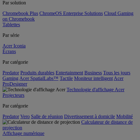
Par solution
Chromebook Plus
ChromeOS Enterprise Solutions
Cloud Gaming
on Chromebook
Tablettes
Par série
Acer Iconia
Écrans
Par catégorie
Predator
Produits durables
Entertainment
Business
Tous les jours
Gaming
Acer SpatialLabs™
Tactile
Moniteur intelligent
Acer
ProDesigner
Technologie d'affichage Acer
Projecteurs
Par catégorie
Predator
Vero
Salle de réunion
Divertissement à domicile
Mobilité
Calculateur de distance de
projection
Affichage numérique