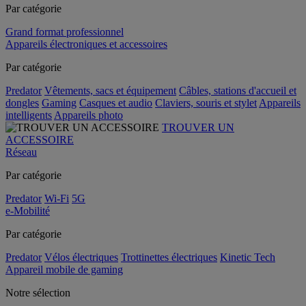
Par catégorie
Grand format professionnel
Appareils électroniques et accessoires
Par catégorie
Predator
Vêtements, sacs et équipement
Câbles, stations d'accueil et
dongles
Gaming
Casques et audio
Claviers, souris et stylet
Appareils
intelligents
Appareils photo
TROUVER UN
ACCESSOIRE
Réseau
Par catégorie
Predator
Wi-Fi
5G
e-Mobilité
Par catégorie
Predator
Vélos électriques
Trottinettes électriques
Kinetic Tech
Appareil mobile de gaming
Notre sélection