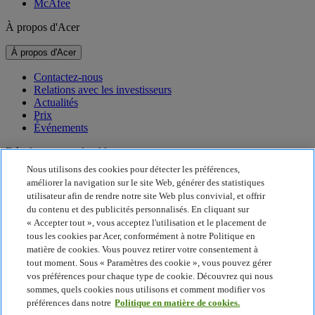
McAfee
À propos d'Acer
À propos d'Acer
Contactez-nous
Relations avec les investisseurs
Actualités
Prix
Événements
Développement durable
Nous utilisons des cookies pour détecter les préférences,
Développement durable
améliorer la navigation sur le site Web, générer des statistiques
utilisateur afin de rendre notre site Web plus convivial, et offrir
Responsabilité sociale de l'entreprise
du contenu et des publicités personnalisés. En cliquant sur
Empreinte carbone du produit
« Accepter tout », vous acceptez l'utilisation et le placement de
Project Humanity
tous les cookies par Acer, conformément à notre Politique en
Earthion
matière de cookies. Vous pouvez retirer votre consentement à
Politique de confidentialité
tout moment. Sous « Paramètres des cookie », vous pouvez gérer
Politique en matière de cookies
vos préférences pour chaque type de cookie. Découvrez qui nous
Mentions légales
sommes, quels cookies nous utilisons et comment modifier vos
Informations légales supplémentaires
préférences dans notre
Politique en matière de cookies.
Politique en matière d'accessibilité