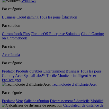
Windows
Par catégorie
Business
Cloud gaming
Tous les jours
Éducation
Par solution
Chromebook Plus
ChromeOS Enterprise Solutions
Cloud Gaming
on Chromebook
Par série
Acer Iconia
Par catégorie
Predator
Produits durables
Entertainment
Business
Tous les jours
Gaming
Acer SpatialLabs™
Tactile
Moniteur intelligent
Acer
ProDesigner
Technologie d'affichage Acer
Par catégorie
Predator
Vero
Salle de réunion
Divertissement à domicile
Mobilité
Calculateur de distance de