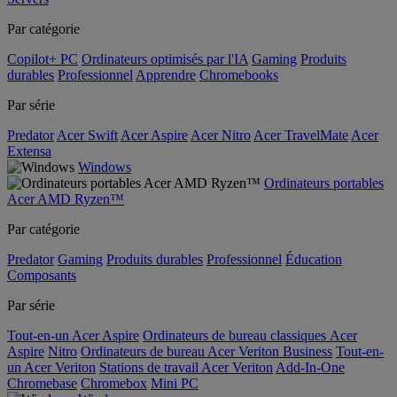
Par catégorie
Copilot+ PC
Ordinateurs optimisés par l'IA
Gaming
Produits
durables
Professionnel
Apprendre
Chromebooks
Par série
Predator
Acer Swift
Acer Aspire
Acer Nitro
Acer TravelMate
Acer
Extensa
Windows
Ordinateurs portables
Acer AMD Ryzen™
Par catégorie
Predator
Gaming
Produits durables
Professionnel
Éducation
Composants
Par série
Tout-en-un Acer Aspire
Ordinateurs de bureau classiques Acer
Aspire
Nitro
Ordinateurs de bureau Acer Veriton Business
Tout-en-
un Acer Veriton
Stations de travail Acer Veriton
Add-In-One
Chromebase
Chromebox
Mini PC