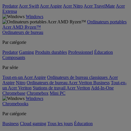
Predator
Acer Swift
Acer Aspire
Acer Nitro
Acer TravelMate
Acer
Extensa
Windows
Ordinateurs portables
Acer AMD Ryzen™
Ordinateurs de bureau
Par catégorie
Predator
Gaming
Produits durables
Professionnel
Éducation
Composants
Par série
Tout-en-un Acer Aspire
Ordinateurs de bureau classiques Acer
Aspire
Nitro
Ordinateurs de bureau Acer Veriton Business
Tout-en-
un Acer Veriton
Stations de travail Acer Veriton
Add-In-One
Chromebase
Chromebox
Mini PC
Windows
Chromebooks
Par catégorie
Business
Cloud gaming
Tous les jours
Éducation