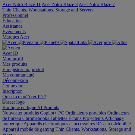
Acer Nitro Blaze 11
Acer Nitro Blaze 8
Acer Nitro Blaze 7
Thin Clients, Workstations, Storage and Servers
Professionnel
Éducation
Assistance
Événements
Marques Acer
Acer ID
Mon profil
Mes produits
Enregistrer un produit
Ma communauté
Déconnexion
Connexion
Inscription
Qu'est-ce qu'Acer ID ?
Boutique en ligne
AI
Produits
Nouveaux produits
Copilot+ PC
Ordinateurs portables
Ordinateurs
de bureau
Chromebooks
Tablettes
Écrans
Projecteurs
Affichage
numérique
Appareils électroniques et accessoires
Réseau
e-Mobilité
Appareil mobile de gaming
Thin Clients, Workstations, Storage and
Servers