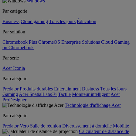
Windows
Par catégorie
Business
Cloud gaming
Tous les jours
Éducation
Par solution
Chromebook Plus
ChromeOS Enterprise Solutions
Cloud Gaming
on Chromebook
Par série
Acer Iconia
Par catégorie
Predator
Produits durables
Entertainment
Business
Tous les jours
Gaming
Acer SpatialLabs™
Tactile
Moniteur intelligent
Acer
ProDesigner
Technologie d'affichage Acer
Par catégorie
Predator
Vero
Salle de réunion
Divertissement à domicile
Mobilité
Calculateur de distance de