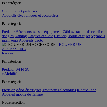
Par catégorie
Grand format professionnel
Appareils électroniques et accessoires
Par catégorie
Predator
Vêtements, sacs et équipement
Câbles, stations d'accueil et
dongles
Gaming
Casques et audio
Claviers, souris et stylet
Appareils
intelligents
Appareils photo
TROUVER UN
ACCESSOIRE
Réseau
Par catégorie
Predator
Wi-Fi
5G
e-Mobilité
Par catégorie
Predator
Vélos électriques
Trottinettes électriques
Kinetic Tech
Appareil mobile de gaming
Notre sélection