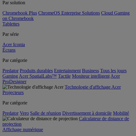
Par solution
Chromebook Plus
ChromeOS Enterprise Solutions
Cloud Gaming
on Chromebook
Tablettes
Par série
Acer Iconia
Écrans
Par catégorie
Predator
Produits durables
Entertainment
Business
Tous les jours
Gaming
Acer SpatialLabs™
Tactile
Moniteur intelligent
Acer
ProDesigner
Technologie d'affichage Acer
Projecteurs
Par catégorie
Predator
Vero
Salle de réunion
Divertissement à domicile
Mobilité
Calculateur de distance de
projection
Affichage numérique