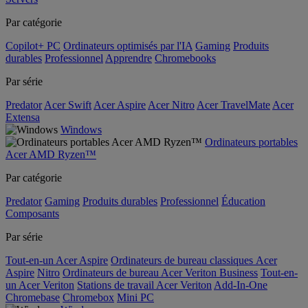
Par catégorie
Copilot+ PC
Ordinateurs optimisés par l'IA
Gaming
Produits
durables
Professionnel
Apprendre
Chromebooks
Par série
Predator
Acer Swift
Acer Aspire
Acer Nitro
Acer TravelMate
Acer
Extensa
Windows
Ordinateurs portables
Acer AMD Ryzen™
Par catégorie
Predator
Gaming
Produits durables
Professionnel
Éducation
Composants
Par série
Tout-en-un Acer Aspire
Ordinateurs de bureau classiques Acer
Aspire
Nitro
Ordinateurs de bureau Acer Veriton Business
Tout-en-
un Acer Veriton
Stations de travail Acer Veriton
Add-In-One
Chromebase
Chromebox
Mini PC