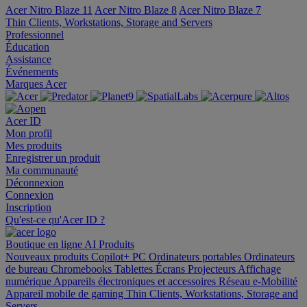
Acer Nitro Blaze 11
Acer Nitro Blaze 8
Acer Nitro Blaze 7
Thin Clients, Workstations, Storage and Servers
Professionnel
Éducation
Assistance
Événements
Marques Acer
Acer ID
Mon profil
Mes produits
Enregistrer un produit
Ma communauté
Déconnexion
Connexion
Inscription
Qu'est-ce qu'Acer ID ?
Boutique en ligne
AI
Produits
Nouveaux produits
Copilot+ PC
Ordinateurs portables
Ordinateurs
de bureau
Chromebooks
Tablettes
Écrans
Projecteurs
Affichage
numérique
Appareils électroniques et accessoires
Réseau
e-Mobilité
Appareil mobile de gaming
Thin Clients, Workstations, Storage and
Servers