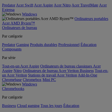
Predator
Acer Swift
Acer Aspire
Acer Nitro
Acer TravelMate
Acer
Extensa
Windows
Ordinateurs portables
Acer AMD Ryzen™
Ordinateurs de bureau
Par catégorie
Predator
Gaming
Produits durables
Professionnel
Éducation
Composants
Par série
Tout-en-un Acer Aspire
Ordinateurs de bureau classiques Acer
Aspire
Nitro
Ordinateurs de bureau Acer Veriton Business
Tout-en-
un Acer Veriton
Stations de travail Acer Veriton
Add-In-One
Chromebase
Chromebox
Mini PC
Windows
Chromebooks
Par catégorie
Business
Cloud gaming
Tous les jours
Éducation