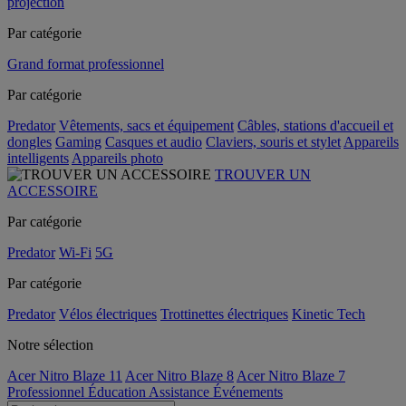
projection
Par catégorie
Grand format professionnel
Par catégorie
Predator
Vêtements, sacs et équipement
Câbles, stations d'accueil et
dongles
Gaming
Casques et audio
Claviers, souris et stylet
Appareils
intelligents
Appareils photo
TROUVER UN
ACCESSOIRE
Par catégorie
Predator
Wi-Fi
5G
Par catégorie
Predator
Vélos électriques
Trottinettes électriques
Kinetic Tech
Notre sélection
Acer Nitro Blaze 11
Acer Nitro Blaze 8
Acer Nitro Blaze 7
Professionnel
Éducation
Assistance
Événements