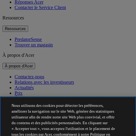
Réponses Acer
Contacter le Service Client
Ressources
Ressources
PredatorSense
Trouver un magasin
À propos d'Acer
À propos d'Acer
Contactez-nous
Relations avec les investisseurs
Actualités
Prix
Événements
Nous utilisons des cookies pour détecter les préférences,
Développement durable
améliorer la navigation sur le site Web, générer des statistiques
utilisateur afin de rendre notre site Web plus convivial, et offrir
Développement durable
du contenu et des publicités personnalisés. En cliquant sur
« Accepter tout », vous acceptez l'utilisation et le placement de
Responsabilité sociale de l'entreprise
tous les cookies par Acer, conformément à notre Politique en
Empreinte carbone du produit