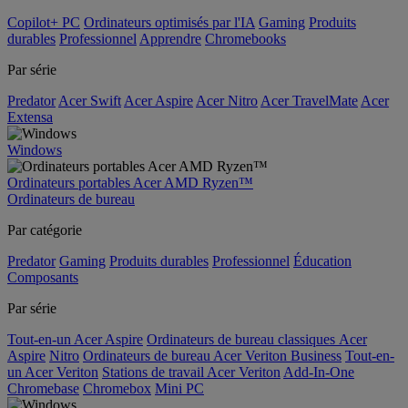
Copilot+ PC
Ordinateurs optimisés par l'IA
Gaming
Produits
durables
Professionnel
Apprendre
Chromebooks
Par série
Predator
Acer Swift
Acer Aspire
Acer Nitro
Acer TravelMate
Acer
Extensa
Windows
Ordinateurs portables Acer AMD Ryzen™
Ordinateurs de bureau
Par catégorie
Predator
Gaming
Produits durables
Professionnel
Éducation
Composants
Par série
Tout-en-un Acer Aspire
Ordinateurs de bureau classiques Acer
Aspire
Nitro
Ordinateurs de bureau Acer Veriton Business
Tout-en-
un Acer Veriton
Stations de travail Acer Veriton
Add-In-One
Chromebase
Chromebox
Mini PC