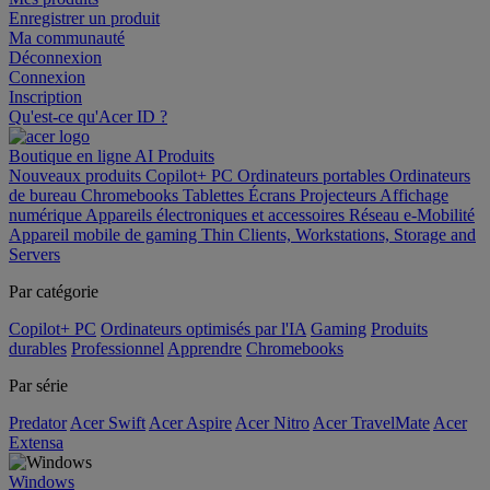
Enregistrer un produit
Ma communauté
Déconnexion
Connexion
Inscription
Qu'est-ce qu'Acer ID ?
Boutique en ligne
AI
Produits
Nouveaux produits
Copilot+ PC
Ordinateurs portables
Ordinateurs
de bureau
Chromebooks
Tablettes
Écrans
Projecteurs
Affichage
numérique
Appareils électroniques et accessoires
Réseau
e-Mobilité
Appareil mobile de gaming
Thin Clients, Workstations, Storage and
Servers
Par catégorie
Copilot+ PC
Ordinateurs optimisés par l'IA
Gaming
Produits
durables
Professionnel
Apprendre
Chromebooks
Par série
Predator
Acer Swift
Acer Aspire
Acer Nitro
Acer TravelMate
Acer
Extensa
Windows