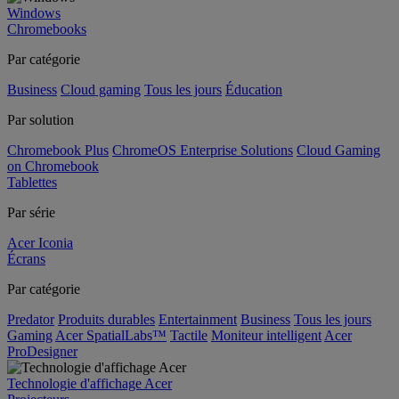
Windows
Chromebooks
Par catégorie
Business
Cloud gaming
Tous les jours
Éducation
Par solution
Chromebook Plus
ChromeOS Enterprise Solutions
Cloud Gaming
on Chromebook
Tablettes
Par série
Acer Iconia
Écrans
Par catégorie
Predator
Produits durables
Entertainment
Business
Tous les jours
Gaming
Acer SpatialLabs™
Tactile
Moniteur intelligent
Acer
ProDesigner
Technologie d'affichage Acer