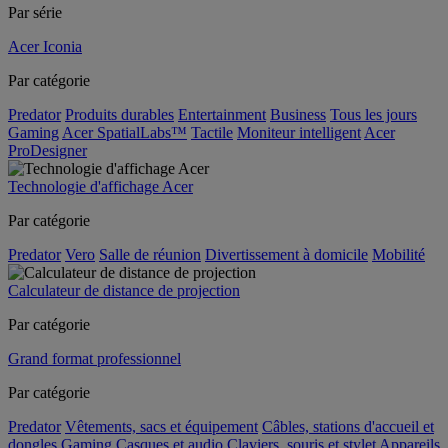
Par série
Acer Iconia
Par catégorie
Predator
Produits durables
Entertainment
Business
Tous les jours
Gaming
Acer SpatialLabs™
Tactile
Moniteur intelligent
Acer
ProDesigner
Technologie d'affichage Acer
Par catégorie
Predator
Vero
Salle de réunion
Divertissement à domicile
Mobilité
Calculateur de distance de projection
Par catégorie
Grand format professionnel
Par catégorie
Predator
Vêtements, sacs et équipement
Câbles, stations d'accueil et
dongles
Gaming
Casques et audio
Claviers, souris et stylet
Appareils