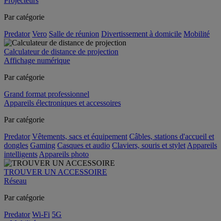
Projecteurs
Par catégorie
Predator
Vero
Salle de réunion
Divertissement à domicile
Mobilité
Calculateur de distance de projection
Affichage numérique
Par catégorie
Grand format professionnel
Appareils électroniques et accessoires
Par catégorie
Predator
Vêtements, sacs et équipement
Câbles, stations d'accueil et
dongles
Gaming
Casques et audio
Claviers, souris et stylet
Appareils
intelligents
Appareils photo
TROUVER UN ACCESSOIRE
Réseau
Par catégorie
Predator
Wi-Fi
5G