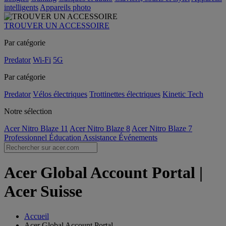
intelligents
Appareils photo
TROUVER UN ACCESSOIRE
Par catégorie
Predator
Wi-Fi
5G
Par catégorie
Predator
Vélos électriques
Trottinettes électriques
Kinetic Tech
Notre sélection
Acer Nitro Blaze 11
Acer Nitro Blaze 8
Acer Nitro Blaze 7
Professionnel
Éducation
Assistance
Événements
Acer Global Account Portal |
Acer Suisse
Accueil
Acer Global Account Portal