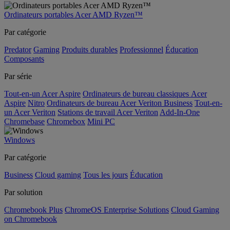
Ordinateurs portables Acer AMD Ryzen™
Par catégorie
Predator
Gaming
Produits durables
Professionnel
Éducation
Composants
Par série
Tout-en-un Acer Aspire
Ordinateurs de bureau classiques Acer
Aspire
Nitro
Ordinateurs de bureau Acer Veriton Business
Tout-en-
un Acer Veriton
Stations de travail Acer Veriton
Add-In-One
Chromebase
Chromebox
Mini PC
Windows
Par catégorie
Business
Cloud gaming
Tous les jours
Éducation
Par solution
Chromebook Plus
ChromeOS Enterprise Solutions
Cloud Gaming
on Chromebook