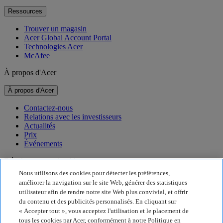
Ressources
Trouver un magasin
Acer Global Account Portal
Technologies Acer
McAfee
À propos d'Acer
À propos d'Acer
Contactez-nous
Relations avec les investisseurs
Actualités
Prix
Événements
Développement durable
Nous utilisons des cookies pour détecter les préférences,
Développement durable
améliorer la navigation sur le site Web, générer des statistiques
utilisateur afin de rendre notre site Web plus convivial, et offrir
Responsabilité sociale de l'entreprise
du contenu et des publicités personnalisés. En cliquant sur
Empreinte carbone du produit
« Accepter tout », vous acceptez l'utilisation et le placement de
Project Humanity
tous les cookies par Acer, conformément à notre Politique en
Earthion