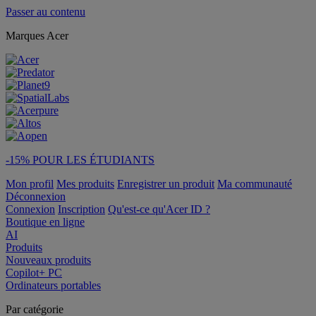
Passer au contenu
Marques Acer
-15% POUR LES ÉTUDIANTS
Mon profil
Mes produits
Enregistrer un produit
Ma communauté
Déconnexion
Connexion
Inscription
Qu'est-ce qu'Acer ID ?
Boutique en ligne
AI
Produits
Nouveaux produits
Copilot+ PC
Ordinateurs portables
Par catégorie