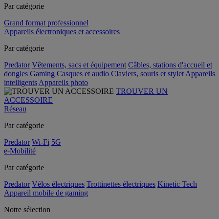
Par catégorie
Grand format professionnel
Appareils électroniques et accessoires
Par catégorie
Predator
Vêtements, sacs et équipement
Câbles, stations d'accueil et
dongles
Gaming
Casques et audio
Claviers, souris et stylet
Appareils
intelligents
Appareils photo
TROUVER UN
ACCESSOIRE
Réseau
Par catégorie
Predator
Wi-Fi
5G
e-Mobilité
Par catégorie
Predator
Vélos électriques
Trottinettes électriques
Kinetic Tech
Appareil mobile de gaming
Notre sélection