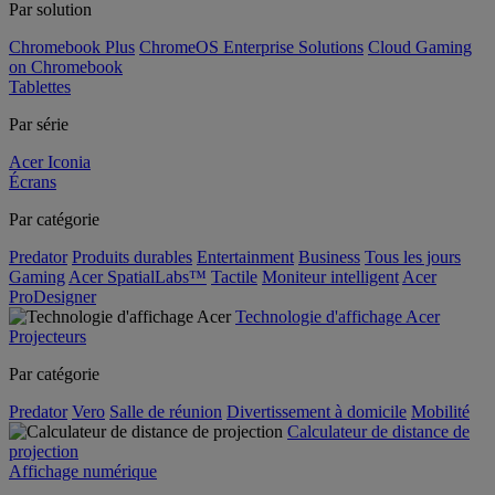
Par solution
Chromebook Plus
ChromeOS Enterprise Solutions
Cloud Gaming
on Chromebook
Tablettes
Par série
Acer Iconia
Écrans
Par catégorie
Predator
Produits durables
Entertainment
Business
Tous les jours
Gaming
Acer SpatialLabs™
Tactile
Moniteur intelligent
Acer
ProDesigner
Technologie d'affichage Acer
Projecteurs
Par catégorie
Predator
Vero
Salle de réunion
Divertissement à domicile
Mobilité
Calculateur de distance de
projection
Affichage numérique