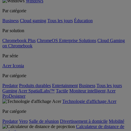
Windows
Par catégorie
Business
Cloud gaming
Tous les jours
Éducation
Par solution
Chromebook Plus
ChromeOS Enterprise Solutions
Cloud Gaming
on Chromebook
Par série
Acer Iconia
Par catégorie
Predator
Produits durables
Entertainment
Business
Tous les jours
Gaming
Acer SpatialLabs™
Tactile
Moniteur intelligent
Acer
ProDesigner
Technologie d'affichage Acer
Par catégorie
Predator
Vero
Salle de réunion
Divertissement à domicile
Mobilité
Calculateur de distance de