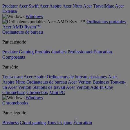
Predator
Acer Swift
Acer Aspire
Acer Nitro
Acer TravelMate
Acer
Extensa
Windows
Ordinateurs portables
Acer AMD Ryzen™
Ordinateurs de bureau
Par catégorie
Predator
Gaming
Produits durables
Professionnel
Éducation
Composants
Par série
Tout-en-un Acer Aspire
Ordinateurs de bureau classiques Acer
Aspire
Nitro
Ordinateurs de bureau Acer Veriton Business
Tout-en-
un Acer Veriton
Stations de travail Acer Veriton
Add-In-One
Chromebase
Chromebox
Mini PC
Windows
Chromebooks
Par catégorie
Business
Cloud gaming
Tous les jours
Éducation