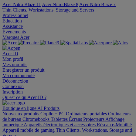
Acer Nitro Blaze 11
Acer Nitro Blaze 8
Acer Nitro Blaze 7
Thin Clients, Workstations, Storage and Servers
Professionnel
Éducation
Assistance
Événements
Marques Acer
Acer ID
Mon profil
Mes produits
Enregistrer un produit
Ma communauté
Déconnexion
Connexion
Inscription
Qu'est-ce qu'Acer ID ?
Boutique en ligne
AI
Produits
Nouveaux produits
Copilot+ PC
Ordinateurs portables
Ordinateurs
de bureau
Chromebooks
Tablettes
Écrans
Projecteurs
Affichage
numérique
Appareils électroniques et accessoires
Réseau
e-Mobilité
Appareil mobile de gaming
Thin Clients, Workstations, Storage and
Servers