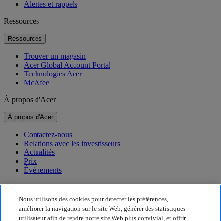
Alertes et rappels
Ressources
Ressources
Trouver un magasin
Acer Global Account Portal
Technologies Acer
McAfee
À propos d'Acer
À propos d'Acer
Contactez-nous
Relations avec les investisseurs
Actualités
Prix
Événements
Développement durable
Nous utilisons des cookies pour détecter les préférences,
Développement durable
améliorer la navigation sur le site Web, générer des statistiques
utilisateur afin de rendre notre site Web plus convivial, et offrir