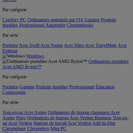
Par catégorie
Copilot+ PC
Ordinateurs optimisés par l'IA
Gaming
Produits
durables
Professionnel
Apprendre
Chromebooks
Par série
Predator
Acer Swift
Acer Aspire
Acer Nitro
Acer TravelMate
Acer
Extensa
Windows
Ordinateurs portables
Acer AMD Ryzen™
Par catégorie
Predator
Gaming
Produits durables
Professionnel
Éducation
Composants
Par série
Tout-en-un Acer Aspire
Ordinateurs de bureau classiques Acer
Aspire
Nitro
Ordinateurs de bureau Acer Veriton Business
Tout-en-
un Acer Veriton
Stations de travail Acer Veriton
Add-In-One
Chromebase
Chromebox
Mini PC