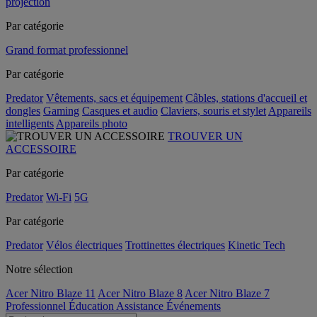
projection
Par catégorie
Grand format professionnel
Par catégorie
Predator
Vêtements, sacs et équipement
Câbles, stations d'accueil et
dongles
Gaming
Casques et audio
Claviers, souris et stylet
Appareils
intelligents
Appareils photo
TROUVER UN
ACCESSOIRE
Par catégorie
Predator
Wi-Fi
5G
Par catégorie
Predator
Vélos électriques
Trottinettes électriques
Kinetic Tech
Notre sélection
Acer Nitro Blaze 11
Acer Nitro Blaze 8
Acer Nitro Blaze 7
Professionnel
Éducation
Assistance
Événements