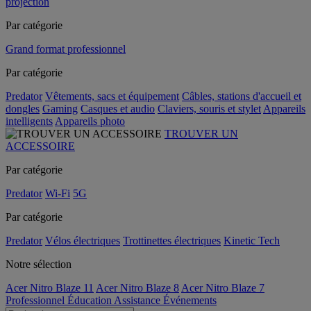
projection
Par catégorie
Grand format professionnel
Par catégorie
Predator
Vêtements, sacs et équipement
Câbles, stations d'accueil et
dongles
Gaming
Casques et audio
Claviers, souris et stylet
Appareils
intelligents
Appareils photo
TROUVER UN
ACCESSOIRE
Par catégorie
Predator
Wi-Fi
5G
Par catégorie
Predator
Vélos électriques
Trottinettes électriques
Kinetic Tech
Notre sélection
Acer Nitro Blaze 11
Acer Nitro Blaze 8
Acer Nitro Blaze 7
Professionnel
Éducation
Assistance
Événements