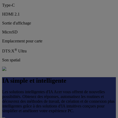
Type-C
HDMI 2.1
Sortie d'affichage
MicroSD
Emplacement pour carte
®
DTS:X
Ultra
Son spatial
IA simple et intelligente
Les solutions intelligentes d'IA Acer vous offrent de nouvelles
possibilités. Obtenez des réponses, automatisez les routines et
découvrez des méthodes de travail, de création et de connexion plus
intelligentes grâce à des solutions d'IA intuitives conçues pour
simplifier et améliorer votre expérience PC.