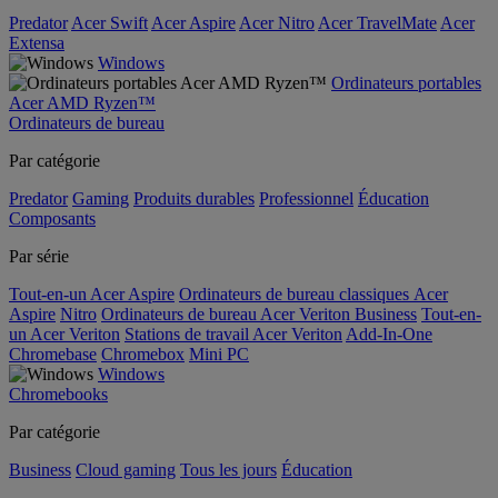
Predator
Acer Swift
Acer Aspire
Acer Nitro
Acer TravelMate
Acer
Extensa
Windows
Ordinateurs portables
Acer AMD Ryzen™
Ordinateurs de bureau
Par catégorie
Predator
Gaming
Produits durables
Professionnel
Éducation
Composants
Par série
Tout-en-un Acer Aspire
Ordinateurs de bureau classiques Acer
Aspire
Nitro
Ordinateurs de bureau Acer Veriton Business
Tout-en-
un Acer Veriton
Stations de travail Acer Veriton
Add-In-One
Chromebase
Chromebox
Mini PC
Windows
Chromebooks
Par catégorie
Business
Cloud gaming
Tous les jours
Éducation