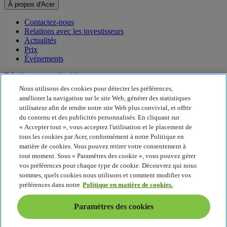
À propos d'Acer
Contactez-nous
Relations avec les investisseurs
Actualités
Prix
Événements
Développement durable
Nous utilisons des cookies pour détecter les préférences,
Développement durable
améliorer la navigation sur le site Web, générer des statistiques
utilisateur afin de rendre notre site Web plus convivial, et offrir
Responsabilité sociale de l'entreprise
du contenu et des publicités personnalisés. En cliquant sur
Empreinte carbone du produit
« Accepter tout », vous acceptez l'utilisation et le placement de
Project Humanity
tous les cookies par Acer, conformément à notre Politique en
Earthion
matière de cookies. Vous pouvez retirer votre consentement à
Politique de confidentialité
tout moment. Sous « Paramètres des cookie », vous pouvez gérer
Politique en matière de cookies
vos préférences pour chaque type de cookie. Découvrez qui nous
Mentions légales
sommes, quels cookies nous utilisons et comment modifier vos
Informations légales supplémentaires
préférences dans notre
Politique en matière de cookies.
Politique en matière d'accessibilité
Paramètres des cookies
Paramètres des cookies
Suisse - Français