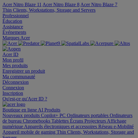
Acer Nitro Blaze 11
Acer Nitro Blaze 8
Acer Nitro Blaze 7
Thin Clients, Workstations, Storage and Servers
Professionnel
Éducation
Assistance
Événements
Marques Acer
Acer ID
Mon profil
Mes produits
Enregistrer un produit
Ma communauté
Déconnexion
Connexion
Inscription
Qu'est-ce qu'Acer ID ?
Boutique en ligne
AI
Produits
Nouveaux produits
Copilot+ PC
Ordinateurs portables
Ordinateurs
de bureau
Chromebooks
Tablettes
Écrans
Projecteurs
Affichage
numérique
Appareils électroniques et accessoires
Réseau
e-Mobilité
Appareil mobile de gaming
Thin Clients, Workstations, Storage and
Servers