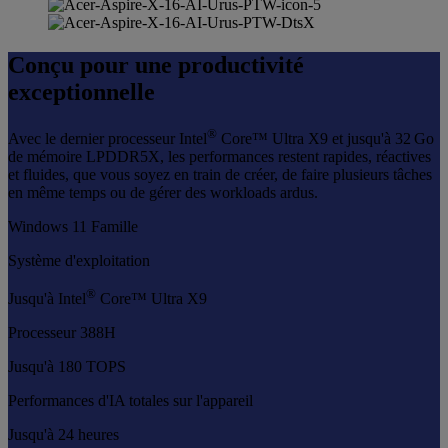
Conçu pour une productivité
exceptionnelle
®
Avec le dernier processeur Intel
Core™ Ultra X9 et jusqu'à 32 Go
de mémoire LPDDR5X, les performances restent rapides, réactives
et fluides, que vous soyez en train de créer, de faire plusieurs tâches
en même temps ou de gérer des workloads ardus.
Windows 11 Famille
Système d'exploitation
®
Jusqu'à Intel
Core™ Ultra X9
Processeur 388H
Jusqu'à 180 TOPS
Performances d'IA totales sur l'appareil
Jusqu'à 24 heures