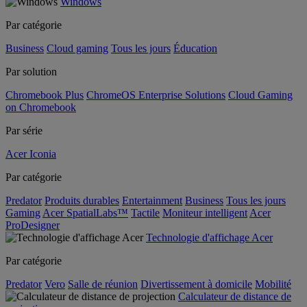
Windows
Par catégorie
Business
Cloud gaming
Tous les jours
Éducation
Par solution
Chromebook Plus
ChromeOS Enterprise Solutions
Cloud Gaming
on Chromebook
Par série
Acer Iconia
Par catégorie
Predator
Produits durables
Entertainment
Business
Tous les jours
Gaming
Acer SpatialLabs™
Tactile
Moniteur intelligent
Acer
ProDesigner
Technologie d'affichage Acer
Par catégorie
Predator
Vero
Salle de réunion
Divertissement à domicile
Mobilité
Calculateur de distance de