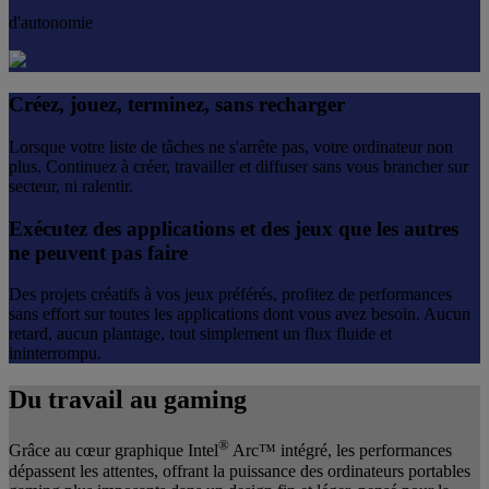
d'autonomie
Créez, jouez, terminez, sans recharger
Lorsque votre liste de tâches ne s'arrête pas, votre ordinateur non
plus. Continuez à créer, travailler et diffuser sans vous brancher sur
secteur, ni ralentir.
Exécutez des applications et des jeux que les autres
ne peuvent pas faire
Des projets créatifs à vos jeux préférés, profitez de performances
sans effort sur toutes les applications dont vous avez besoin. Aucun
retard, aucun plantage, tout simplement un flux fluide et
ininterrompu.
Du travail au gaming
®
Grâce au cœur graphique Intel
Arc™ intégré, les performances
dépassent les attentes, offrant la puissance des ordinateurs portables