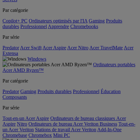
Par catégorie
Copilot+ PC
Ordinateurs optimisés par l'IA
Gaming
Produits
durables
Professionnel
Apprendre
Chromebooks
Par série
Predator
Acer Swift
Acer Aspire
Acer Nitro
Acer TravelMate
Acer
Extensa
Windows
Ordinateurs portables
Acer AMD Ryzen™
Par catégorie
Predator
Gaming
Produits durables
Professionnel
Éducation
Composants
Par série
Tout-en-un Acer Aspire
Ordinateurs de bureau classiques Acer
Aspire
Nitro
Ordinateurs de bureau Acer Veriton Business
Tout-en-
un Acer Veriton
Stations de travail Acer Veriton
Add-In-One
Chromebase
Chromebox
Mini PC