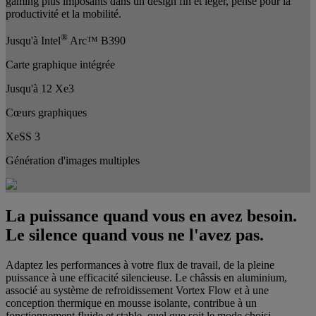
gaming plus imposants dans un design fin et léger, pensé pour la
productivité et la mobilité.
®
Jusqu'à Intel
Arc™ B390
Carte graphique intégrée
Jusqu'à 12 Xe3
Cœurs graphiques
XeSS 3
Génération d'images multiples
La puissance quand vous en avez besoin.
Le silence quand vous ne l'avez pas.
Adaptez les performances à votre flux de travail, de la pleine
puissance à une efficacité silencieuse. Le châssis en aluminium,
associé au système de refroidissement Vortex Flow et à une
conception thermique en mousse isolante, contribue à un
fonctionnement fluide et stable, quel que soit le mode choisi.