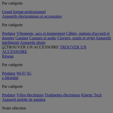
Par catégorie
Grand format professionnel
Appareils électroniques et accessoires
Par catégorie
Predator
Vêtements, sacs et équipement
Câbles, stations d'accueil et
dongles
Gaming
Casques et audio
Claviers, souris et stylet
Appareils
intelligents
Appareils photo
TROUVER UN
ACCESSOIRE
Réseau
Par catégorie
Predator
Wi-Fi
5G
e-Mobilité
Par catégorie
Predator
Vélos électriques
Trottinettes électriques
Kinetic Tech
Appareil mobile de gaming
Notre sélection