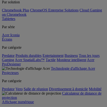
Par solution
Chromebook Plus
ChromeOS Enterprise Solutions
Cloud Gaming
on Chromebook
Tablettes
Par série
Acer Iconia
Écrans
Par catégorie
Predator
Produits durables
Entertainment
Business
Tous les jours
Gaming
Acer SpatialLabs™
Tactile
Moniteur intelligent
Acer
ProDesigner
Technologie d'affichage Acer
Projecteurs
Par catégorie
Predator
Vero
Salle de réunion
Divertissement à domicile
Mobilité
Calculateur de distance de
projection
Affichage numérique