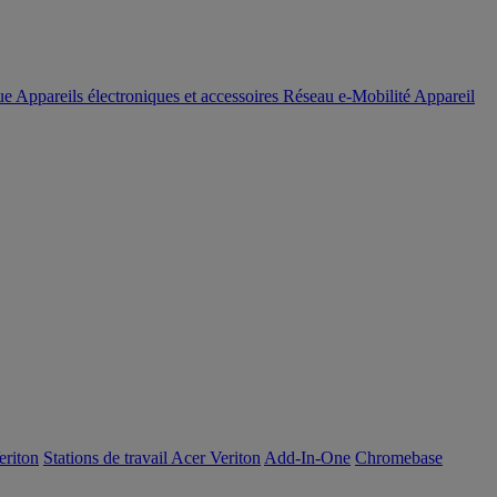
ue
Appareils électroniques et accessoires
Réseau
e-Mobilité
Appareil
eriton
Stations de travail Acer Veriton
Add-In-One
Chromebase