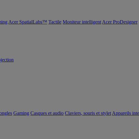
ing
Acer SpatialLabs™
Tactile
Moniteur intelligent
Acer ProDesigner
ojection
dongles
Gaming
Casques et audio
Claviers, souris et stylet
Appareils inte