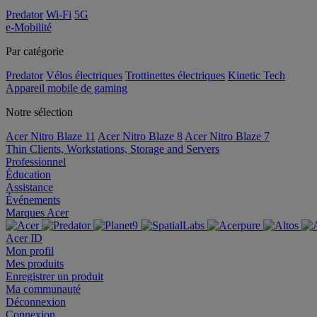
Predator
Wi-Fi
5G
e-Mobilité
Par catégorie
Predator
Vélos électriques
Trottinettes électriques
Kinetic Tech
Appareil mobile de gaming
Notre sélection
Acer Nitro Blaze 11
Acer Nitro Blaze 8
Acer Nitro Blaze 7
Thin Clients, Workstations, Storage and Servers
Professionnel
Éducation
Assistance
Événements
Marques Acer
Acer ID
Mon profil
Mes produits
Enregistrer un produit
Ma communauté
Déconnexion
Connexion