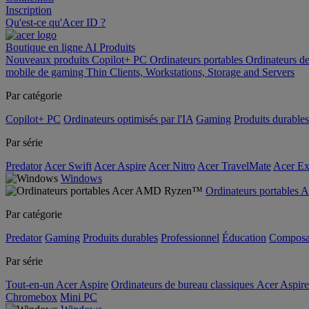
Inscription
Qu'est-ce qu'Acer ID ?
Boutique en ligne
AI
Produits
Nouveaux produits
Copilot+ PC
Ordinateurs portables
Ordinateurs d
mobile de gaming
Thin Clients, Workstations, Storage and Servers
Par catégorie
Copilot+ PC
Ordinateurs optimisés par l'IA
Gaming
Produits durables
Par série
Predator
Acer Swift
Acer Aspire
Acer Nitro
Acer TravelMate
Acer Ex
Windows
Ordinateurs portable
Par catégorie
Predator
Gaming
Produits durables
Professionnel
Éducation
Composa
Par série
Tout-en-un Acer Aspire
Ordinateurs de bureau classiques Acer Aspire
Chromebox
Mini PC