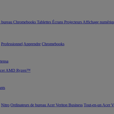
e bureau
Chromebooks
Tablettes
Écrans
Projecteurs
Affichage numériq
Professionnel
Apprendre
Chromebooks
tensa
s Acer AMD Ryzen™
nts
Nitro
Ordinateurs de bureau Acer Veriton Business
Tout-en-un Acer V