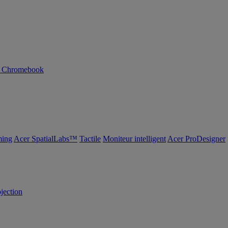
n Chromebook
ing
Acer SpatialLabs™
Tactile
Moniteur intelligent
Acer ProDesigner
ojection