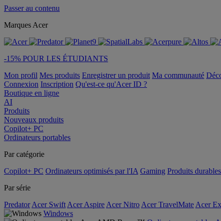
Passer au contenu
Marques Acer
-15% POUR LES ÉTUDIANTS
Mon profil
Mes produits
Enregistrer un produit
Ma communauté
Déc
Connexion
Inscription
Qu'est-ce qu'Acer ID ?
Boutique en ligne
AI
Produits
Nouveaux produits
Copilot+ PC
Ordinateurs portables
Par catégorie
Copilot+ PC
Ordinateurs optimisés par l'IA
Gaming
Produits durables
Par série
Predator
Acer Swift
Acer Aspire
Acer Nitro
Acer TravelMate
Acer Ex
Windows