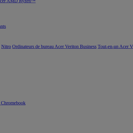
s Acer AMD Ryzen™
nts
Nitro
Ordinateurs de bureau Acer Veriton Business
Tout-en-un Acer V
n Chromebook