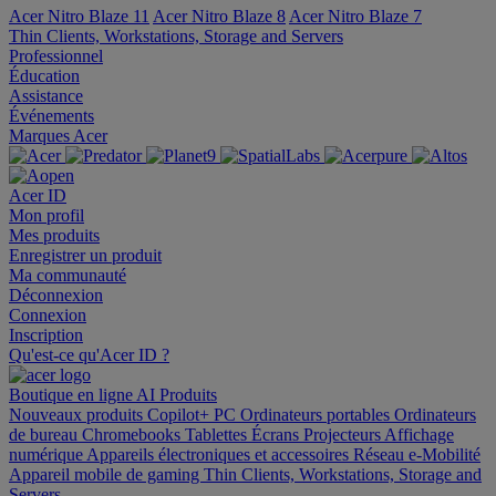
Acer Nitro Blaze 11
Acer Nitro Blaze 8
Acer Nitro Blaze 7
Thin Clients, Workstations, Storage and Servers
Professionnel
Éducation
Assistance
Événements
Marques Acer
Acer ID
Mon profil
Mes produits
Enregistrer un produit
Ma communauté
Déconnexion
Connexion
Inscription
Qu'est-ce qu'Acer ID ?
Boutique en ligne
AI
Produits
Nouveaux produits
Copilot+ PC
Ordinateurs portables
Ordinateurs
de bureau
Chromebooks
Tablettes
Écrans
Projecteurs
Affichage
numérique
Appareils électroniques et accessoires
Réseau
e-Mobilité
Appareil mobile de gaming
Thin Clients, Workstations, Storage and
Servers