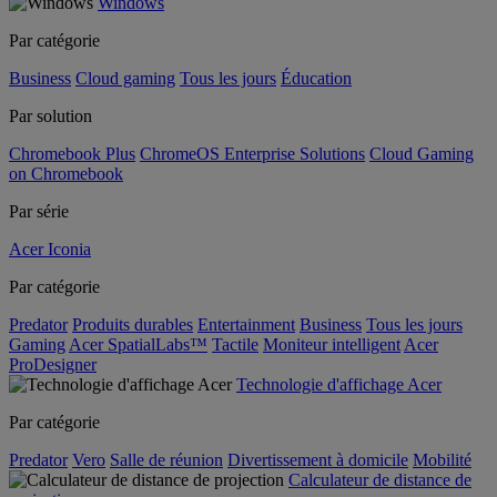
Windows
Par catégorie
Business
Cloud gaming
Tous les jours
Éducation
Par solution
Chromebook Plus
ChromeOS Enterprise Solutions
Cloud Gaming
on Chromebook
Par série
Acer Iconia
Par catégorie
Predator
Produits durables
Entertainment
Business
Tous les jours
Gaming
Acer SpatialLabs™
Tactile
Moniteur intelligent
Acer
ProDesigner
Technologie d'affichage Acer
Par catégorie
Predator
Vero
Salle de réunion
Divertissement à domicile
Mobilité
Calculateur de distance de