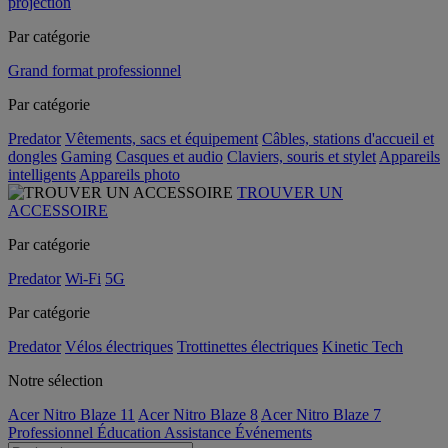
projection
Par catégorie
Grand format professionnel
Par catégorie
Predator
Vêtements, sacs et équipement
Câbles, stations d'accueil et
dongles
Gaming
Casques et audio
Claviers, souris et stylet
Appareils
intelligents
Appareils photo
TROUVER UN
ACCESSOIRE
Par catégorie
Predator
Wi-Fi
5G
Par catégorie
Predator
Vélos électriques
Trottinettes électriques
Kinetic Tech
Notre sélection
Acer Nitro Blaze 11
Acer Nitro Blaze 8
Acer Nitro Blaze 7
Professionnel
Éducation
Assistance
Événements