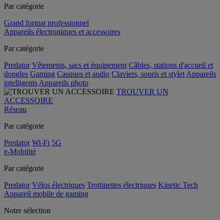
Par catégorie
Grand format professionnel
Appareils électroniques et accessoires
Par catégorie
Predator
Vêtements, sacs et équipement
Câbles, stations d'accueil et
dongles
Gaming
Casques et audio
Claviers, souris et stylet
Appareils
intelligents
Appareils photo
TROUVER UN
ACCESSOIRE
Réseau
Par catégorie
Predator
Wi-Fi
5G
e-Mobilité
Par catégorie
Predator
Vélos électriques
Trottinettes électriques
Kinetic Tech
Appareil mobile de gaming
Notre sélection