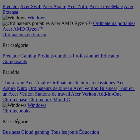
Predator
Acer Swift
Acer Aspire
Acer Nitro
Acer TravelMate
Acer
Extensa
Windows
Ordinateurs portables
Acer AMD Ryzen™
Ordinateurs de bureau
Par catégorie
Predator
Gaming
Produits durables
Professionnel
Éducation
Composants
Par série
Tout-en-un Acer Aspire
Ordinateurs de bureau classiques Acer
Aspire
Nitro
Ordinateurs de bureau Acer Veriton Business
Tout-en-
un Acer Veriton
Stations de travail Acer Veriton
Add-In-One
Chromebase
Chromebox
Mini PC
Windows
Chromebooks
Par catégorie
Business
Cloud gaming
Tous les jours
Éducation