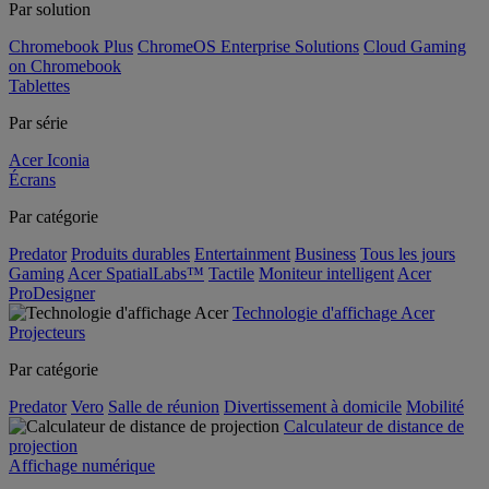
Par solution
Chromebook Plus
ChromeOS Enterprise Solutions
Cloud Gaming
on Chromebook
Tablettes
Par série
Acer Iconia
Écrans
Par catégorie
Predator
Produits durables
Entertainment
Business
Tous les jours
Gaming
Acer SpatialLabs™
Tactile
Moniteur intelligent
Acer
ProDesigner
Technologie d'affichage Acer
Projecteurs
Par catégorie
Predator
Vero
Salle de réunion
Divertissement à domicile
Mobilité
Calculateur de distance de
projection
Affichage numérique