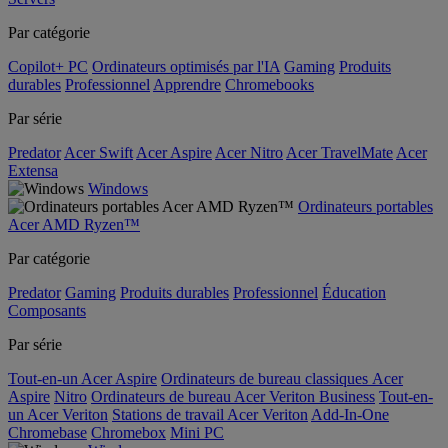
Par catégorie
Copilot+ PC
Ordinateurs optimisés par l'IA
Gaming
Produits
durables
Professionnel
Apprendre
Chromebooks
Par série
Predator
Acer Swift
Acer Aspire
Acer Nitro
Acer TravelMate
Acer
Extensa
Windows
Ordinateurs portables
Acer AMD Ryzen™
Par catégorie
Predator
Gaming
Produits durables
Professionnel
Éducation
Composants
Par série
Tout-en-un Acer Aspire
Ordinateurs de bureau classiques Acer
Aspire
Nitro
Ordinateurs de bureau Acer Veriton Business
Tout-en-
un Acer Veriton
Stations de travail Acer Veriton
Add-In-One
Chromebase
Chromebox
Mini PC