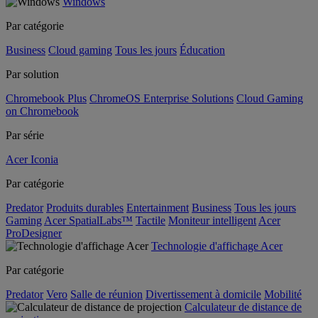
Windows
Par catégorie
Business
Cloud gaming
Tous les jours
Éducation
Par solution
Chromebook Plus
ChromeOS Enterprise Solutions
Cloud Gaming
on Chromebook
Par série
Acer Iconia
Par catégorie
Predator
Produits durables
Entertainment
Business
Tous les jours
Gaming
Acer SpatialLabs™
Tactile
Moniteur intelligent
Acer
ProDesigner
Technologie d'affichage Acer
Par catégorie
Predator
Vero
Salle de réunion
Divertissement à domicile
Mobilité
Calculateur de distance de