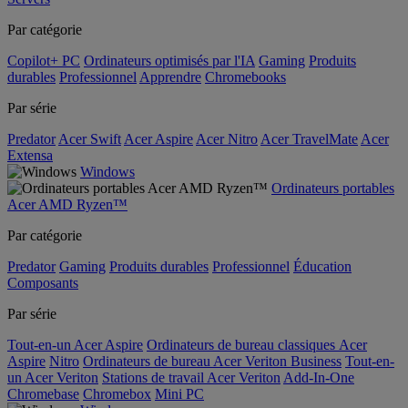
Par catégorie
Copilot+ PC
Ordinateurs optimisés par l'IA
Gaming
Produits
durables
Professionnel
Apprendre
Chromebooks
Par série
Predator
Acer Swift
Acer Aspire
Acer Nitro
Acer TravelMate
Acer
Extensa
Windows
Ordinateurs portables
Acer AMD Ryzen™
Par catégorie
Predator
Gaming
Produits durables
Professionnel
Éducation
Composants
Par série
Tout-en-un Acer Aspire
Ordinateurs de bureau classiques Acer
Aspire
Nitro
Ordinateurs de bureau Acer Veriton Business
Tout-en-
un Acer Veriton
Stations de travail Acer Veriton
Add-In-One
Chromebase
Chromebox
Mini PC