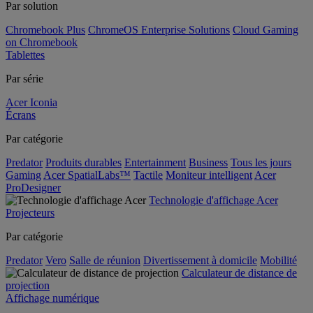
Par solution
Chromebook Plus
ChromeOS Enterprise Solutions
Cloud Gaming
on Chromebook
Tablettes
Par série
Acer Iconia
Écrans
Par catégorie
Predator
Produits durables
Entertainment
Business
Tous les jours
Gaming
Acer SpatialLabs™
Tactile
Moniteur intelligent
Acer
ProDesigner
Technologie d'affichage Acer
Projecteurs
Par catégorie
Predator
Vero
Salle de réunion
Divertissement à domicile
Mobilité
Calculateur de distance de
projection
Affichage numérique