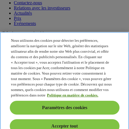
Contactez-nous
Relations avec les investisseurs
Actualités
Prix
Événements
Développement durable
Nous utilisons des cookies pour détecter les préférences,
Développement durable
améliorer la navigation sur le site Web, générer des statistiques
utilisateur afin de rendre notre site Web plus convivial, et offrir
Responsabilité sociale de l'entreprise
du contenu et des publicités personnalisés. En cliquant sur
Empreinte carbone du produit
« Accepter tout », vous acceptez l'utilisation et le placement de
Project Humanity
tous les cookies par Acer, conformément à notre Politique en
Earthion
matière de cookies. Vous pouvez retirer votre consentement à
tout moment. Sous « Paramètres des cookie », vous pouvez gérer
Politique de confidentialité
Politique en matière de cookies
vos préférences pour chaque type de cookie. Découvrez qui nous
Mentions légales
sommes, quels cookies nous utilisons et comment modifier vos
Informations légales supplémentaires
préférences dans notre
Politique en matière de cookies.
Politique en matière d'accessibilité
Paramètres des cookies
Paramètres des cookies
Suisse - Français
© 2026 Acer Inc. Intel, le logo Intel, Intel Inside, Intel Core et Core
Inside sont des marques commerciales d'Intel Corporation ou ses
Accepter tout