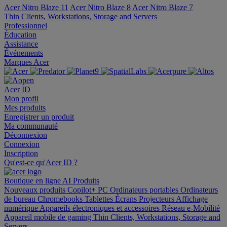
Acer Nitro Blaze 11
Acer Nitro Blaze 8
Acer Nitro Blaze 7
Thin Clients, Workstations, Storage and Servers
Professionnel
Éducation
Assistance
Événements
Marques Acer
Acer ID
Mon profil
Mes produits
Enregistrer un produit
Ma communauté
Déconnexion
Connexion
Inscription
Qu'est-ce qu'Acer ID ?
Boutique en ligne
AI
Produits
Nouveaux produits
Copilot+ PC
Ordinateurs portables
Ordinateurs
de bureau
Chromebooks
Tablettes
Écrans
Projecteurs
Affichage
numérique
Appareils électroniques et accessoires
Réseau
e-Mobilité
Appareil mobile de gaming
Thin Clients, Workstations, Storage and
Servers