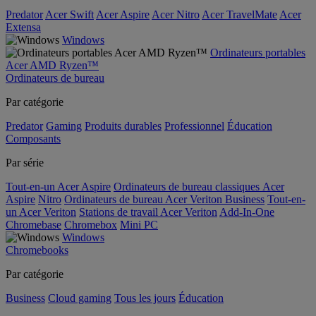
Predator
Acer Swift
Acer Aspire
Acer Nitro
Acer TravelMate
Acer
Extensa
Windows
Ordinateurs portables
Acer AMD Ryzen™
Ordinateurs de bureau
Par catégorie
Predator
Gaming
Produits durables
Professionnel
Éducation
Composants
Par série
Tout-en-un Acer Aspire
Ordinateurs de bureau classiques Acer
Aspire
Nitro
Ordinateurs de bureau Acer Veriton Business
Tout-en-
un Acer Veriton
Stations de travail Acer Veriton
Add-In-One
Chromebase
Chromebox
Mini PC
Windows
Chromebooks
Par catégorie
Business
Cloud gaming
Tous les jours
Éducation