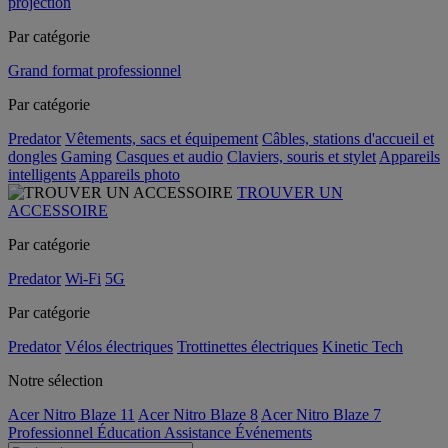
projection
Par catégorie
Grand format professionnel
Par catégorie
Predator
Vêtements, sacs et équipement
Câbles, stations d'accueil et
dongles
Gaming
Casques et audio
Claviers, souris et stylet
Appareils
intelligents
Appareils photo
TROUVER UN
ACCESSOIRE
Par catégorie
Predator
Wi-Fi
5G
Par catégorie
Predator
Vélos électriques
Trottinettes électriques
Kinetic Tech
Notre sélection
Acer Nitro Blaze 11
Acer Nitro Blaze 8
Acer Nitro Blaze 7
Professionnel
Éducation
Assistance
Événements