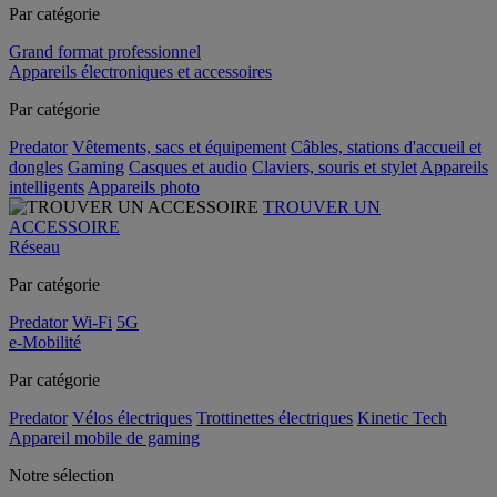
Par catégorie
Grand format professionnel
Appareils électroniques et accessoires
Par catégorie
Predator
Vêtements, sacs et équipement
Câbles, stations d'accueil et
dongles
Gaming
Casques et audio
Claviers, souris et stylet
Appareils
intelligents
Appareils photo
TROUVER UN
ACCESSOIRE
Réseau
Par catégorie
Predator
Wi-Fi
5G
e-Mobilité
Par catégorie
Predator
Vélos électriques
Trottinettes électriques
Kinetic Tech
Appareil mobile de gaming
Notre sélection