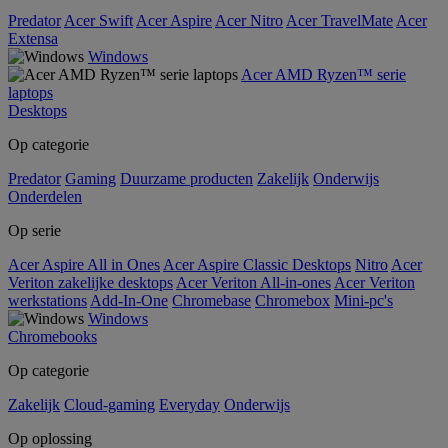
Predator
Acer Swift
Acer Aspire
Acer Nitro
Acer TravelMate
Acer
Extensa
Windows
Acer AMD Ryzen™ serie
laptops
Desktops
Op categorie
Predator
Gaming
Duurzame producten
Zakelijk
Onderwijs
Onderdelen
Op serie
Acer Aspire All in Ones
Acer Aspire Classic Desktops
Nitro
Acer
Veriton zakelijke desktops
Acer Veriton All-in-ones
Acer Veriton
werkstations
Add-In-One
Chromebase
Chromebox
Mini-pc's
Windows
Chromebooks
Op categorie
Zakelijk
Cloud-gaming
Everyday
Onderwijs
Op oplossing