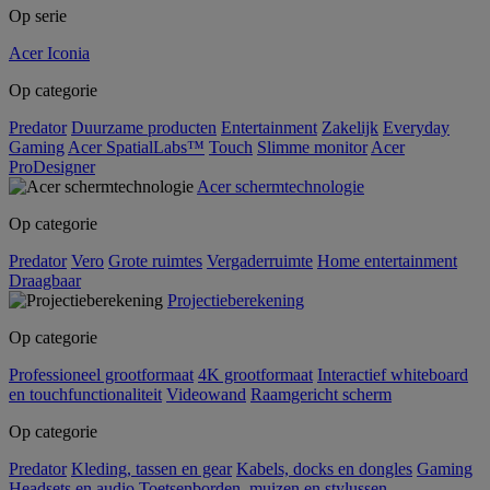
Op serie
Acer Iconia
Op categorie
Predator
Duurzame producten
Entertainment
Zakelijk
Everyday
Gaming
Acer SpatialLabs™
Touch
Slimme monitor
Acer
ProDesigner
Acer schermtechnologie
Op categorie
Predator
Vero
Grote ruimtes
Vergaderruimte
Home entertainment
Draagbaar
Projectieberekening
Op categorie
Professioneel grootformaat
4K grootformaat
Interactief whiteboard
en touchfunctionaliteit
Videowand
Raamgericht scherm
Op categorie
Predator
Kleding, tassen en gear
Kabels, docks en dongles
Gaming
Headsets en audio
Toetsenborden, muizen en stylussen