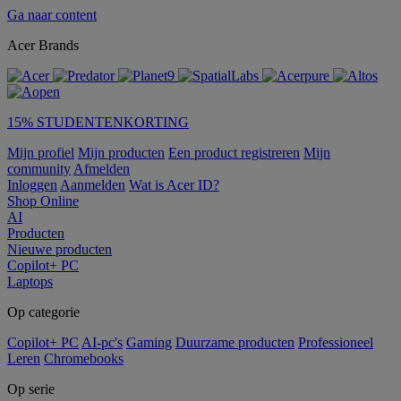
Ga naar content
Acer Brands
15% STUDENTENKORTING
Mijn profiel
Mijn producten
Een product registreren
Mijn
community
Afmelden
Inloggen
Aanmelden
Wat is Acer ID?
Shop Online
AI
Producten
Nieuwe producten
Copilot+ PC
Laptops
Op categorie
Copilot+ PC
AI-pc's
Gaming
Duurzame producten
Professioneel
Leren
Chromebooks
Op serie