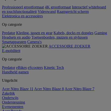
Professioneel grootformaat
4K grootformaat
Interactief whiteboard
en touchfunctionaliteit
Videowand
Raamgericht scherm
Elektronica en accessoires
Op categorie
Predator
Kleding, tassen en gear
Kabels, docks en dongles
Gaming
Headsets en audio
Toetsenborden, muizen en stylussen
Smartapparaten
Camera's
ACCESSOIRE ZOEKER
E-mobiliteit
Op categorie
Predator
eBikes
eScooters
Kinetic Tech
Handheld gamen
Uitgelicht
Acer Nitro Blaze 11
Acer Nitro Blaze 8
Acer Nitro Blaze 7
Zakelijk
Onderwijs
Ondersteuning
Evenementen