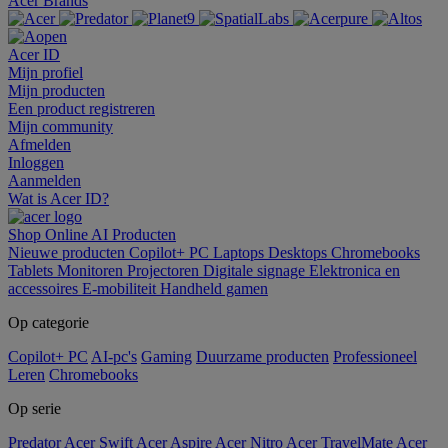
Acer Brands
Acer ID
Mijn profiel
Mijn producten
Een product registreren
Mijn community
Afmelden
Inloggen
Aanmelden
Wat is Acer ID?
Shop Online
AI
Producten
Nieuwe producten
Copilot+ PC
Laptops
Desktops
Chromebooks
Tablets
Monitoren
Projectoren
Digitale signage
Elektronica en
accessoires
E-mobiliteit
Handheld gamen
Op categorie
Copilot+ PC
AI-pc's
Gaming
Duurzame producten
Professioneel
Leren
Chromebooks
Op serie
Predator
Acer Swift
Acer Aspire
Acer Nitro
Acer TravelMate
Acer