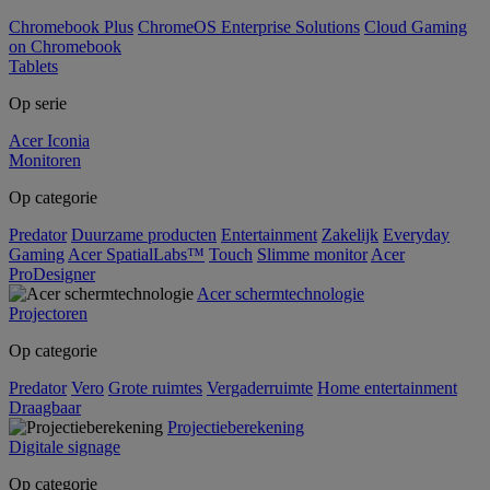
Chromebook Plus
ChromeOS Enterprise Solutions
Cloud Gaming
on Chromebook
Tablets
Op serie
Acer Iconia
Monitoren
Op categorie
Predator
Duurzame producten
Entertainment
Zakelijk
Everyday
Gaming
Acer SpatialLabs™
Touch
Slimme monitor
Acer
ProDesigner
Acer schermtechnologie
Projectoren
Op categorie
Predator
Vero
Grote ruimtes
Vergaderruimte
Home entertainment
Draagbaar
Projectieberekening
Digitale signage
Op categorie