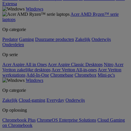
Extensa
Windows
Acer AMD Ryzen™ serie
laptops
Op categorie
Predator
Gaming
Duurzame producten
Zakelijk
Onderwijs
Onderdelen
Op serie
Acer Aspire All in Ones
Acer Aspire Classic Desktops
Nitro
Acer
Veriton zakelijke desktops
Acer Veriton All-in-ones
Acer Veriton
werkstations
Add-In-One
Chromebase
Chromebox
Mini-pc's
Windows
Op categorie
Zakelijk
Cloud-gaming
Everyday
Onderwijs
Op oplossing
Chromebook Plus
ChromeOS Enterprise Solutions
Cloud Gaming
on Chromebook