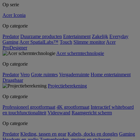
Op serie
Acer Iconia
Op categorie
Predator
Duurzame producten
Entertainment
Zakelijk
Everyday
Gaming
Acer SpatialLabs™
Touch
Slimme monitor
Acer
ProDesigner
Acer schermtechnologie
Op categorie
Predator
Vero
Grote ruimtes
Vergaderruimte
Home entertainment
Draagbaar
Projectieberekening
Op categorie
Professioneel grootformaat
4K grootformaat
Interactief whiteboard
en touchfunctionaliteit
Videowand
Raamgericht scherm
Op categorie
Predator
Kleding, tassen en gear
Kabels, docks en dongles
Gaming
Headsets en audio
Toetsenborden, muizen en stylussen