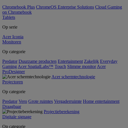
Chromebook Plus
ChromeOS Enterprise Solutions
Cloud Gaming
on Chromebook
Tablets
Op serie
Acer Iconia
Monitoren
Op categorie
Predator
Duurzame producten
Entertainment
Zakelijk
Everyday
Gaming
Acer SpatialLabs™
Touch
Slimme monitor
Acer
ProDesigner
Acer schermtechnologie
Projectoren
Op categorie
Predator
Vero
Grote ruimtes
Vergaderruimte
Home entertainment
Draagbaar
Projectieberekening
Digitale signage
Op categorie