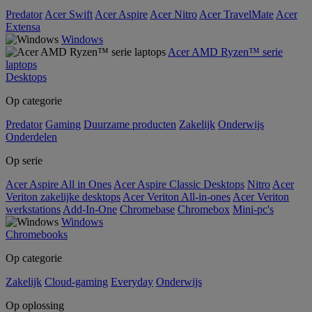
Predator
Acer Swift
Acer Aspire
Acer Nitro
Acer TravelMate
Acer
Extensa
Windows
Acer AMD Ryzen™ serie
laptops
Desktops
Op categorie
Predator
Gaming
Duurzame producten
Zakelijk
Onderwijs
Onderdelen
Op serie
Acer Aspire All in Ones
Acer Aspire Classic Desktops
Nitro
Acer
Veriton zakelijke desktops
Acer Veriton All-in-ones
Acer Veriton
werkstations
Add-In-One
Chromebase
Chromebox
Mini-pc's
Windows
Chromebooks
Op categorie
Zakelijk
Cloud-gaming
Everyday
Onderwijs
Op oplossing