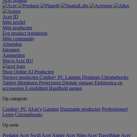
Acer Brands
Acer ID
Mijn profiel
Mijn producten
Een product registreren
Mijn community
Afmelden
Inloggen
Aanmelden
Wat is Acer ID?
Shop Online
AI
Producten
Nieuwe producten
Copilot+ PC
Laptops
Desktops
Chromebooks
Tablets
Monitoren
Projectoren
Digitale signage
Elektronica en
accessoires
E-mobiliteit
Handheld gamen
Op categorie
Copilot+ PC
AI-pc's
Gaming
Duurzame producten
Professioneel
Leren
Chromebooks
Op serie
Predator
Acer Swift
Acer Aspire
Acer Nitro
Acer TravelMate
Acer