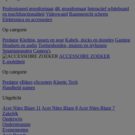
Professioneel grootformaat
4K grootformaat
Interactief whiteboard
en touchfunctionaliteit
Videowand
Raamgericht scherm
Elektronica en accessoires
Op categorie
Predator
Kleding, tassen en gear
Kabels, docks en dongles
Gaming
Headsets en audio
Toetsenborden, muizen en stylussen
Smartapparaten
Camera's
ACCESSOIRE ZOEKER
E-mobiliteit
Op categorie
Predator
eBikes
eScooters
Kinetic Tech
Handheld gamen
Uitgelicht
Acer Nitro Blaze 11
Acer Nitro Blaze 8
Acer Nitro Blaze 7
Zakelijk
Onderwijs
Ondersteuning
Evenementen