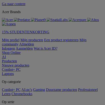
Ga naar content
Acer Brands
15% STUDENTENKORTING
Mijn profiel
Mijn producten
Een product registreren
Mijn
community
Afmelden
Inloggen
Aanmelden
Wat is Acer ID?
Shop Online
AI
Producten
Nieuwe producten
Copilot+ PC
Laptops
Op categorie
Copilot+ PC
AI-pc's
Gaming
Duurzame producten
Professioneel
Leren
Chromebooks
Op serie