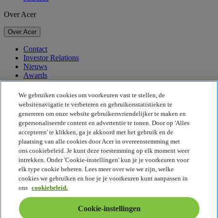
Over Acer
Over Acer
Contact
Investor Relations
Nieuws
Awards
Evenementen
We gebruiken cookies om voorkeuren vast te stellen, de
Duurzaamheid
websitenavigatie te verbeteren en gebruikersstatistieken te
genereren om onze website gebruikersvriendelijker te maken en
Duurzaamheid
gepersonaliseerde content en advertentie te tonen. Door op 'Alles
accepteren' te klikken, ga je akkoord met het gebruik en de
Maatschappelijk verantwoord ondernemen
plaatsing van alle cookies door Acer in overeenstemming met
De CO2-voetafdruk van het product
ons cookiebeleid. Je kunt deze toestemming op elk moment weer
Project Humanity
intrekken. Onder 'Cookie-instellingen' kun je je voorkeuren voor
Earthion
elk type cookie beheren. Lees meer over wie we zijn, welke
Privacybeleid
cookies we gebruiken en hoe je je voorkeuren kunt aanpassen in
Cookiebeleid
ons
cookiebeleid.
Juridische informatie
Aanvullende juridische informatie
Cookie-instellingen
Toegankelijkheidsbeleid