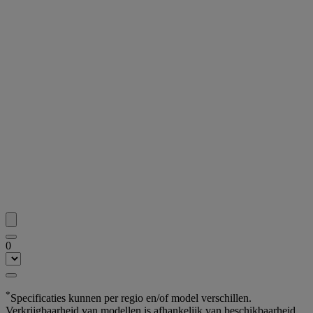
0
*
Specificaties kunnen per regio en/of model verschillen.
Verkrijgbaarheid van modellen is afhankelijk van beschikbaarheid.