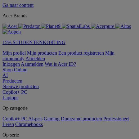
Ga naar content
Acer Brands
15% STUDENTENKORTING
Mijn profiel
Mijn producten
Een product registreren
Mijn
community
Afmelden
Inloggen
Aanmelden
Wat is Acer ID?
Shop Online
AI
Producten
Nieuwe producten
Copilot+ PC
Laptops
Op categorie
Copilot+ PC
AI-pc's
Gaming
Duurzame producten
Professioneel
Leren
Chromebooks
Op serie