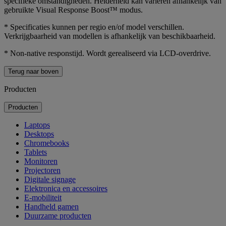
specifieke omstandigheden. Helderheid kan variëren afhankelijk van
gebruikte Visual Response Boost™ modus.
* Specificaties kunnen per regio en/of model verschillen.
Verkrijgbaarheid van modellen is afhankelijk van beschikbaarheid.
* Non-native responstijd. Wordt gerealiseerd via LCD-overdrive.
Terug naar boven
Producten
Producten
Laptops
Desktops
Chromebooks
Tablets
Monitoren
Projectoren
Digitale signage
Elektronica en accessoires
E-mobiliteit
Handheld gamen
Duurzame producten