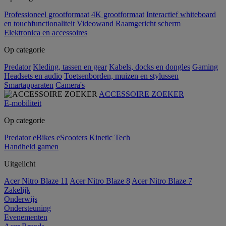
Professioneel grootformaat
4K grootformaat
Interactief whiteboard
en touchfunctionaliteit
Videowand
Raamgericht scherm
Elektronica en accessoires
Op categorie
Predator
Kleding, tassen en gear
Kabels, docks en dongles
Gaming
Headsets en audio
Toetsenborden, muizen en stylussen
Smartapparaten
Camera's
ACCESSOIRE ZOEKER
E-mobiliteit
Op categorie
Predator
eBikes
eScooters
Kinetic Tech
Handheld gamen
Uitgelicht
Acer Nitro Blaze 11
Acer Nitro Blaze 8
Acer Nitro Blaze 7
Zakelijk
Onderwijs
Ondersteuning
Evenementen