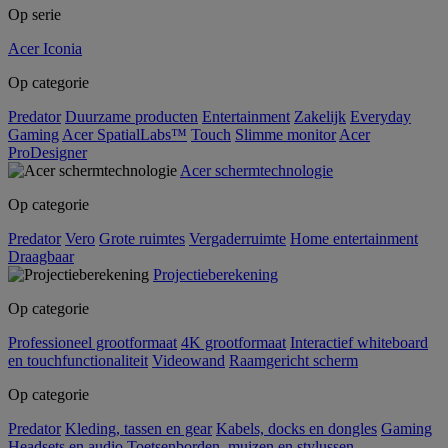
Op serie
Acer Iconia
Op categorie
Predator
Duurzame producten
Entertainment
Zakelijk
Everyday
Gaming
Acer SpatialLabs™
Touch
Slimme monitor
Acer
ProDesigner
Acer schermtechnologie
Op categorie
Predator
Vero
Grote ruimtes
Vergaderruimte
Home entertainment
Draagbaar
Projectieberekening
Op categorie
Professioneel grootformaat
4K grootformaat
Interactief whiteboard
en touchfunctionaliteit
Videowand
Raamgericht scherm
Op categorie
Predator
Kleding, tassen en gear
Kabels, docks en dongles
Gaming
Headsets en audio
Toetsenborden, muizen en stylussen