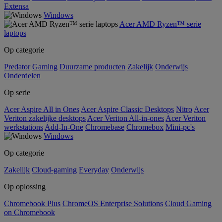
Extensa
Windows
Acer AMD Ryzen™ serie
laptops
Op categorie
Predator
Gaming
Duurzame producten
Zakelijk
Onderwijs
Onderdelen
Op serie
Acer Aspire All in Ones
Acer Aspire Classic Desktops
Nitro
Acer
Veriton zakelijke desktops
Acer Veriton All-in-ones
Acer Veriton
werkstations
Add-In-One
Chromebase
Chromebox
Mini-pc's
Windows
Op categorie
Zakelijk
Cloud-gaming
Everyday
Onderwijs
Op oplossing
Chromebook Plus
ChromeOS Enterprise Solutions
Cloud Gaming
on Chromebook