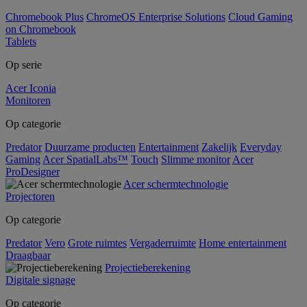
Chromebook Plus
ChromeOS Enterprise Solutions
Cloud Gaming
on Chromebook
Tablets
Op serie
Acer Iconia
Monitoren
Op categorie
Predator
Duurzame producten
Entertainment
Zakelijk
Everyday
Gaming
Acer SpatialLabs™
Touch
Slimme monitor
Acer
ProDesigner
Acer schermtechnologie
Projectoren
Op categorie
Predator
Vero
Grote ruimtes
Vergaderruimte
Home entertainment
Draagbaar
Projectieberekening
Digitale signage
Op categorie