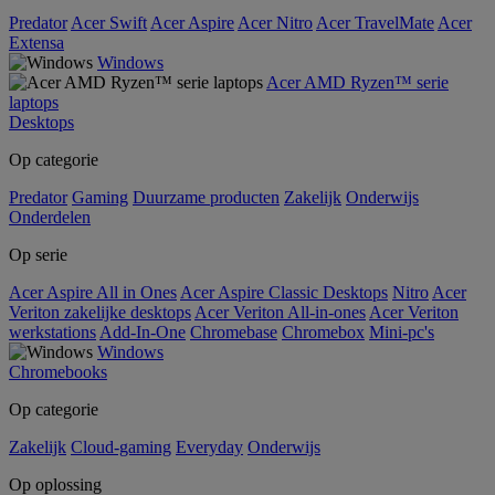
Predator
Acer Swift
Acer Aspire
Acer Nitro
Acer TravelMate
Acer
Extensa
Windows
Acer AMD Ryzen™ serie
laptops
Desktops
Op categorie
Predator
Gaming
Duurzame producten
Zakelijk
Onderwijs
Onderdelen
Op serie
Acer Aspire All in Ones
Acer Aspire Classic Desktops
Nitro
Acer
Veriton zakelijke desktops
Acer Veriton All-in-ones
Acer Veriton
werkstations
Add-In-One
Chromebase
Chromebox
Mini-pc's
Windows
Chromebooks
Op categorie
Zakelijk
Cloud-gaming
Everyday
Onderwijs
Op oplossing