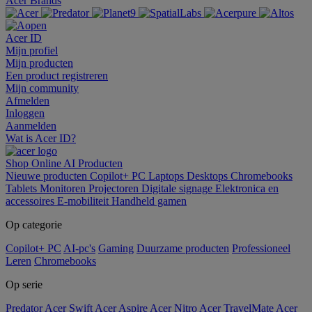
Acer Brands
Acer ID
Mijn profiel
Mijn producten
Een product registreren
Mijn community
Afmelden
Inloggen
Aanmelden
Wat is Acer ID?
Shop Online
AI
Producten
Nieuwe producten
Copilot+ PC
Laptops
Desktops
Chromebooks
Tablets
Monitoren
Projectoren
Digitale signage
Elektronica en
accessoires
E-mobiliteit
Handheld gamen
Op categorie
Copilot+ PC
AI-pc's
Gaming
Duurzame producten
Professioneel
Leren
Chromebooks
Op serie
Predator
Acer Swift
Acer Aspire
Acer Nitro
Acer TravelMate
Acer