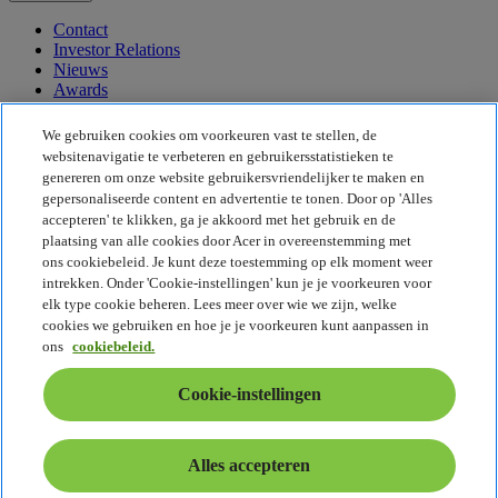
Contact
Investor Relations
Nieuws
Awards
Evenementen
We gebruiken cookies om voorkeuren vast te stellen, de
Duurzaamheid
websitenavigatie te verbeteren en gebruikersstatistieken te
genereren om onze website gebruikersvriendelijker te maken en
Duurzaamheid
gepersonaliseerde content en advertentie te tonen. Door op 'Alles
accepteren' te klikken, ga je akkoord met het gebruik en de
Maatschappelijk verantwoord ondernemen
plaatsing van alle cookies door Acer in overeenstemming met
De CO2-voetafdruk van het product
ons cookiebeleid. Je kunt deze toestemming op elk moment weer
Project Humanity
intrekken. Onder 'Cookie-instellingen' kun je je voorkeuren voor
Earthion
elk type cookie beheren. Lees meer over wie we zijn, welke
Privacybeleid
cookies we gebruiken en hoe je je voorkeuren kunt aanpassen in
Cookiebeleid
ons
cookiebeleid.
Juridische informatie
Aanvullende juridische informatie
Cookie-instellingen
Toegankelijkheidsbeleid
Cookie-instellingen
België - Nederlands
Alles accepteren
© 2026 Acer Inc.