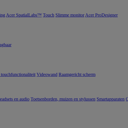
ing
Acer SpatialLabs™
Touch
Slimme monitor
Acer ProDesigner
agbaar
 touchfunctionaliteit
Videowand
Raamgericht scherm
eadsets en audio
Toetsenborden, muizen en stylussen
Smartapparaten
C