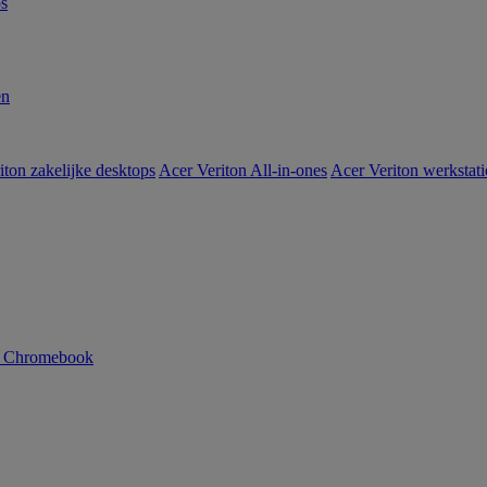
s
en
iton zakelijke desktops
Acer Veriton All-in-ones
Acer Veriton werkstat
n Chromebook