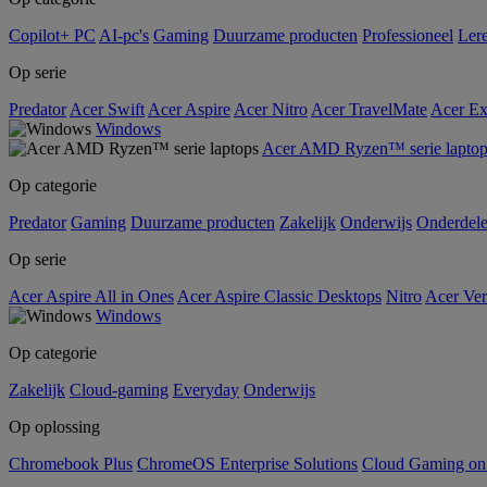
Copilot+ PC
AI-pc's
Gaming
Duurzame producten
Professioneel
Ler
Op serie
Predator
Acer Swift
Acer Aspire
Acer Nitro
Acer TravelMate
Acer Ex
Windows
Acer AMD Ryzen™ serie laptop
Op categorie
Predator
Gaming
Duurzame producten
Zakelijk
Onderwijs
Onderdel
Op serie
Acer Aspire All in Ones
Acer Aspire Classic Desktops
Nitro
Acer Ver
Windows
Op categorie
Zakelijk
Cloud-gaming
Everyday
Onderwijs
Op oplossing
Chromebook Plus
ChromeOS Enterprise Solutions
Cloud Gaming o