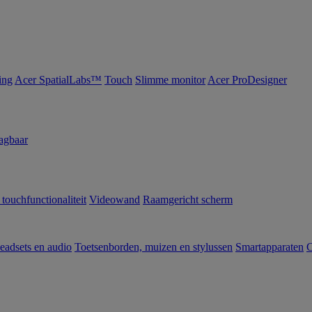
ing
Acer SpatialLabs™
Touch
Slimme monitor
Acer ProDesigner
agbaar
 touchfunctionaliteit
Videowand
Raamgericht scherm
eadsets en audio
Toetsenborden, muizen en stylussen
Smartapparaten
C