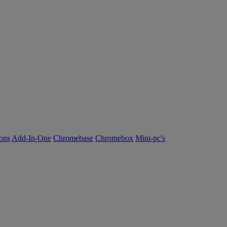
ions
Add-In-One
Chromebase
Chromebox
Mini-pc's