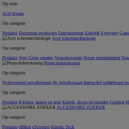
Op serie
Acer Iconia
Op categorie
Predator
Duurzame producten
Entertainment
Zakelijk
Everyday
Gam
Acer schermtechnologie
Op categorie
Predator
Vero
Grote ruimtes
Vergaderruimte
Home entertainment
Dra
Projectieberekening
Op categorie
Professioneel grootformaat
4K grootformaat
Interactief whiteboard en
Op categorie
Predator
Kleding, tassen en gear
Kabels, docks en dongles
Gaming
H
ACCESSOIRE ZOEKER
Op categorie
Predator
eBikes
eScooters
Kinetic Tech