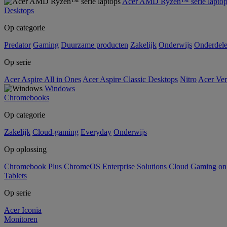
Acer AMD Ryzen™ serie laptop
Desktops
Op categorie
Predator
Gaming
Duurzame producten
Zakelijk
Onderwijs
Onderdel
Op serie
Acer Aspire All in Ones
Acer Aspire Classic Desktops
Nitro
Acer Ver
Windows
Chromebooks
Op categorie
Zakelijk
Cloud-gaming
Everyday
Onderwijs
Op oplossing
Chromebook Plus
ChromeOS Enterprise Solutions
Cloud Gaming o
Tablets
Op serie
Acer Iconia
Monitoren