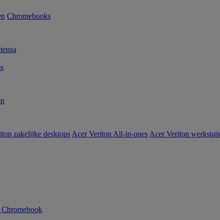
en
Chromebooks
tensa
s
en
iton zakelijke desktops
Acer Veriton All-in-ones
Acer Veriton werkstat
n Chromebook