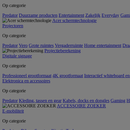
Op categorie
Predator
Duurzame producten
Entertainment
Zakelijk
Everyday
Gam
Acer schermtechnologie
Projectoren
Op categorie
Predator
Vero
Grote ruimtes
Vergaderruimte
Home entertainment
Dra
Projectieberekening
Digitale signage
Op categorie
Professioneel grootformaat
4K grootformaat
Interactief whiteboard en
Elektronica en accessoires
Op categorie
Predator
Kleding, tassen en gear
Kabels, docks en dongles
Gaming
H
ACCESSOIRE ZOEKER
E-mobiliteit
Op categorie