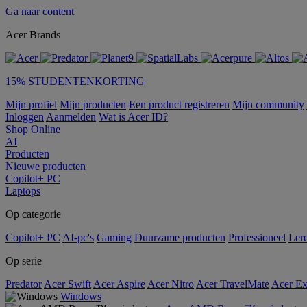
Ga naar content
Acer Brands
15% STUDENTENKORTING
Mijn profiel
Mijn producten
Een product registreren
Mijn community
Inloggen
Aanmelden
Wat is Acer ID?
Shop Online
AI
Producten
Nieuwe producten
Copilot+ PC
Laptops
Op categorie
Copilot+ PC
AI-pc's
Gaming
Duurzame producten
Professioneel
Ler
Op serie
Predator
Acer Swift
Acer Aspire
Acer Nitro
Acer TravelMate
Acer Ex
Windows