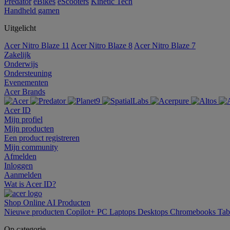
Predator
eBikes
eScooters
Kinetic Tech
Handheld gamen
Uitgelicht
Acer Nitro Blaze 11
Acer Nitro Blaze 8
Acer Nitro Blaze 7
Zakelijk
Onderwijs
Ondersteuning
Evenementen
Acer Brands
Acer ID
Mijn profiel
Mijn producten
Een product registreren
Mijn community
Afmelden
Inloggen
Aanmelden
Wat is Acer ID?
Shop Online
AI
Producten
Nieuwe producten
Copilot+ PC
Laptops
Desktops
Chromebooks
Tab
Op categorie