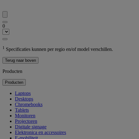
0
1
Specificaties kunnen per regio en/of model verschillen.
Terug naar boven
Producten
Producten
Laptops
Desktops
Chromebooks
Tablets
Monitoren
Projectoren
Digitale signage
Elektronica en accessoires
E-mobiliteit