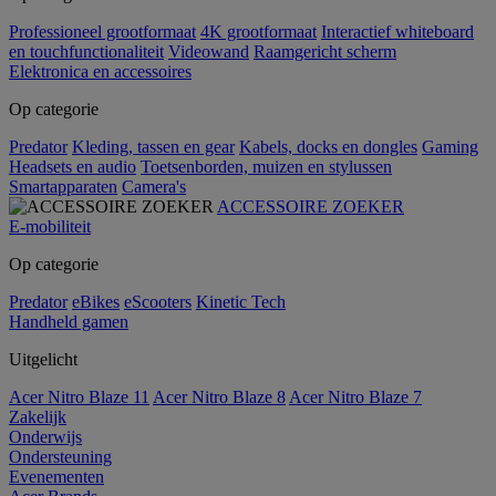
Professioneel grootformaat
4K grootformaat
Interactief whiteboard
en touchfunctionaliteit
Videowand
Raamgericht scherm
Elektronica en accessoires
Op categorie
Predator
Kleding, tassen en gear
Kabels, docks en dongles
Gaming
Headsets en audio
Toetsenborden, muizen en stylussen
Smartapparaten
Camera's
ACCESSOIRE ZOEKER
E-mobiliteit
Op categorie
Predator
eBikes
eScooters
Kinetic Tech
Handheld gamen
Uitgelicht
Acer Nitro Blaze 11
Acer Nitro Blaze 8
Acer Nitro Blaze 7
Zakelijk
Onderwijs
Ondersteuning
Evenementen