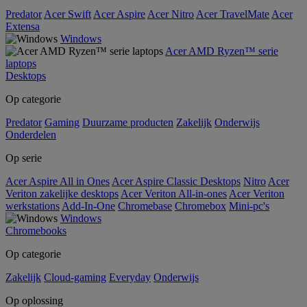
Predator
Acer Swift
Acer Aspire
Acer Nitro
Acer TravelMate
Acer
Extensa
Windows
Acer AMD Ryzen™ serie
laptops
Desktops
Op categorie
Predator
Gaming
Duurzame producten
Zakelijk
Onderwijs
Onderdelen
Op serie
Acer Aspire All in Ones
Acer Aspire Classic Desktops
Nitro
Acer
Veriton zakelijke desktops
Acer Veriton All-in-ones
Acer Veriton
werkstations
Add-In-One
Chromebase
Chromebox
Mini-pc's
Windows
Chromebooks
Op categorie
Zakelijk
Cloud-gaming
Everyday
Onderwijs
Op oplossing