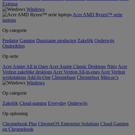
Extensa
Windows
Acer AMD Ryzen™ serie
laptops
Op categorie
Predator
Gaming
Duurzame producten
Zakelijk
Onderwijs
Onderdelen
Op serie
Acer Aspire All in Ones
Acer Aspire Classic Desktops
Nitro
Acer
Veriton zakelijke desktops
Acer Veriton All-in-ones
Acer Veriton
werkstations
Add-In-One
Chromebase
Chromebox
Mini-pc's
Windows
Op categorie
Zakelijk
Cloud-gaming
Everyday
Onderwijs
Op oplossing
Chromebook Plus
ChromeOS Enterprise Solutions
Cloud Gaming
on Chromebook