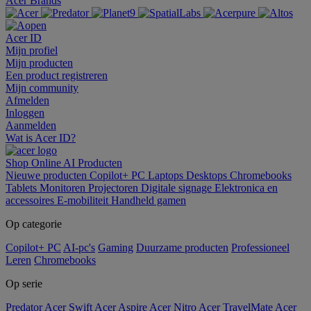
Acer Brands
Acer ID
Mijn profiel
Mijn producten
Een product registreren
Mijn community
Afmelden
Inloggen
Aanmelden
Wat is Acer ID?
Shop Online
AI
Producten
Nieuwe producten
Copilot+ PC
Laptops
Desktops
Chromebooks
Tablets
Monitoren
Projectoren
Digitale signage
Elektronica en
accessoires
E-mobiliteit
Handheld gamen
Op categorie
Copilot+ PC
AI-pc's
Gaming
Duurzame producten
Professioneel
Leren
Chromebooks
Op serie
Predator
Acer Swift
Acer Aspire
Acer Nitro
Acer TravelMate
Acer