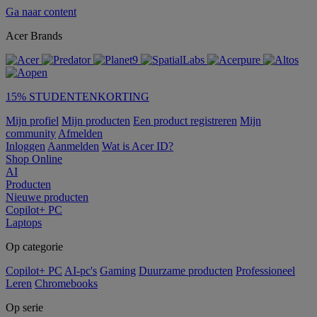
Ga naar content
Acer Brands
15% STUDENTENKORTING
Mijn profiel
Mijn producten
Een product registreren
Mijn
community
Afmelden
Inloggen
Aanmelden
Wat is Acer ID?
Shop Online
AI
Producten
Nieuwe producten
Copilot+ PC
Laptops
Op categorie
Copilot+ PC
AI-pc's
Gaming
Duurzame producten
Professioneel
Leren
Chromebooks
Op serie