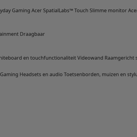
ryday
Gaming
Acer SpatialLabs™
Touch
Slimme monitor
Ace
ainment
Draagbaar
hiteboard en touchfunctionaliteit
Videowand
Raamgericht 
Gaming
Headsets en audio
Toetsenborden, muizen en styl