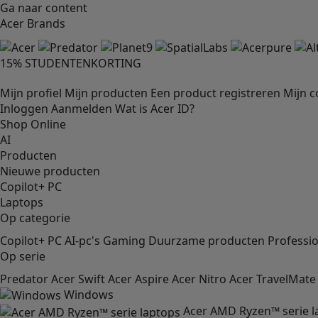
Ga naar content
Acer Brands
15% STUDENTENKORTING
Mijn profiel
Mijn producten
Een product registreren
Mijn 
Inloggen
Aanmelden
Wat is Acer ID?
Shop Online
AI
Producten
Nieuwe producten
Copilot+ PC
Laptops
Op categorie
Copilot+ PC
AI-pc's
Gaming
Duurzame producten
Professi
Op serie
Predator
Acer Swift
Acer Aspire
Acer Nitro
Acer TravelMate
Windows
Acer AMD Ryzen™ serie l