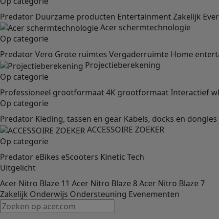
Op categorie
Predator
Duurzame producten
Entertainment
Zakelijk
Eve
Acer schermtechnologie
Op categorie
Predator
Vero
Grote ruimtes
Vergaderruimte
Home entert
Projectieberekening
Op categorie
Professioneel grootformaat
4K grootformaat
Interactief w
Op categorie
Predator
Kleding, tassen en gear
Kabels, docks en dongles
ACCESSOIRE ZOEKER
Op categorie
Predator
eBikes
eScooters
Kinetic Tech
Uitgelicht
Acer Nitro Blaze 11
Acer Nitro Blaze 8
Acer Nitro Blaze 7
Zakelijk
Onderwijs
Ondersteuning
Evenementen