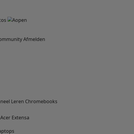
community
Afmelden
oneel
Leren
Chromebooks
Acer Extensa
aptops