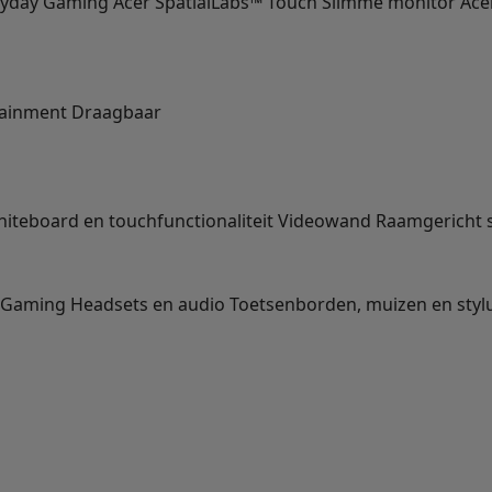
ryday
Gaming
Acer SpatialLabs™
Touch
Slimme monitor
Ace
ainment
Draagbaar
hiteboard en touchfunctionaliteit
Videowand
Raamgericht 
Gaming
Headsets en audio
Toetsenborden, muizen en styl