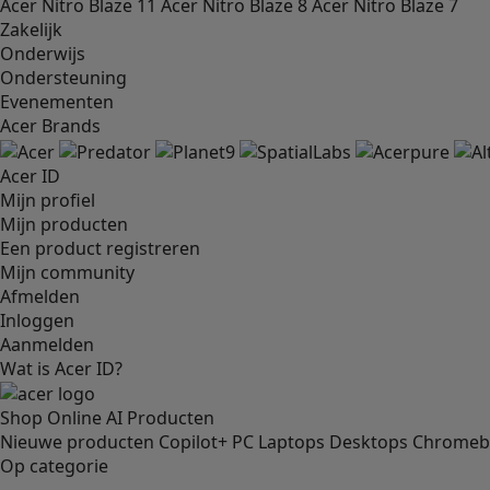
Acer Nitro Blaze 11
Acer Nitro Blaze 8
Acer Nitro Blaze 7
Zakelijk
Onderwijs
Ondersteuning
Evenementen
Acer Brands
Acer ID
Mijn profiel
Mijn producten
Een product registreren
Mijn community
Afmelden
Inloggen
Aanmelden
Wat is Acer ID?
Shop Online
AI
Producten
Nieuwe producten
Copilot+ PC
Laptops
Desktops
Chrome
Op categorie