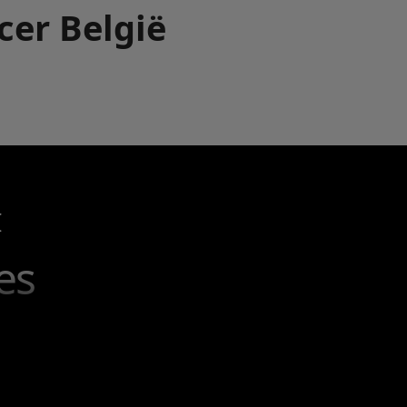
Acer België
I
es