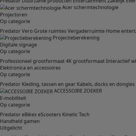
Predator
Duurzame producten
Entertainment
Zakelijk
Eve
Acer schermtechnologie
Projectoren
Op categorie
Predator
Vero
Grote ruimtes
Vergaderruimte
Home entert
Projectieberekening
Digitale signage
Op categorie
Professioneel grootformaat
4K grootformaat
Interactief w
Elektronica en accessoires
Op categorie
Predator
Kleding, tassen en gear
Kabels, docks en dongles
ACCESSOIRE ZOEKER
E-mobiliteit
Op categorie
Predator
eBikes
eScooters
Kinetic Tech
Handheld gamen
Uitgelicht