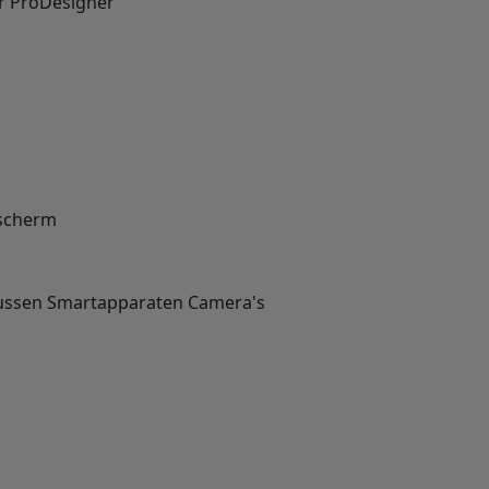
r ProDesigner
scherm
ussen
Smartapparaten
Camera's