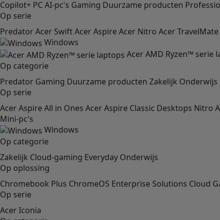
Copilot+ PC
AI-pc's
Gaming
Duurzame producten
Professi
Op serie
Predator
Acer Swift
Acer Aspire
Acer Nitro
Acer TravelMate
Windows
Acer AMD Ryzen™ serie l
Op categorie
Predator
Gaming
Duurzame producten
Zakelijk
Onderwijs
Op serie
Acer Aspire All in Ones
Acer Aspire Classic Desktops
Nitro
A
Mini-pc's
Windows
Op categorie
Zakelijk
Cloud-gaming
Everyday
Onderwijs
Op oplossing
Chromebook Plus
ChromeOS Enterprise Solutions
Cloud 
Op serie
Acer Iconia