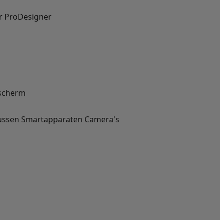
r ProDesigner
scherm
ussen
Smartapparaten
Camera's