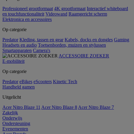
Professioneel grootformaat
4K grootformaat
Interactief whiteboard
en touchfunctionaliteit
Videowand
Raamgericht scherm
Elektronica en accessoires
Op categorie
Predator
Kleding, tassen en gear
Kabels, docks en dongles
Gaming
Headsets en audio
Toetsenborden, muizen en stylussen
Smartapparaten
Camera's
ACCESSOIRE ZOEKER
E-mobiliteit
Op categorie
Predator
eBikes
eScooters
Kinetic Tech
Handheld gamen
Uitgelicht
Acer Nitro Blaze 11
Acer Nitro Blaze 8
Acer Nitro Blaze 7
Zakelijk
Onderwijs
Ondersteuning
Evenementen