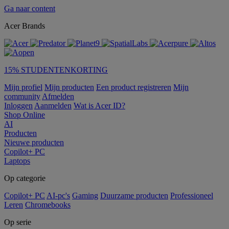
Ga naar content
Acer Brands
15% STUDENTENKORTING
Mijn profiel
Mijn producten
Een product registreren
Mijn
community
Afmelden
Inloggen
Aanmelden
Wat is Acer ID?
Shop Online
AI
Producten
Nieuwe producten
Copilot+ PC
Laptops
Op categorie
Copilot+ PC
AI-pc's
Gaming
Duurzame producten
Professioneel
Leren
Chromebooks
Op serie