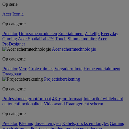
Op serie
Acer Iconia
Op categorie
Predator
Duurzame producten
Entertainment
Zakelijk
Everyday
Gaming
Acer SpatialLabs™
Touch
Slimme monitor
Acer
ProDesigner
Acer schermtechnologie
Op categorie
Predator
Vero
Grote ruimtes
Vergaderruimte
Home entertainment
Draagbaar
Projectieberekening
Op categorie
Professioneel grootformaat
4K grootformaat
Interactief whiteboard
en touchfunctionaliteit
Videowand
Raamgericht scherm
Op categorie
Predator
Kleding, tassen en gear
Kabels, docks en dongles
Gaming
Headsets en audio
Toetsenborden, muizen en stylussen