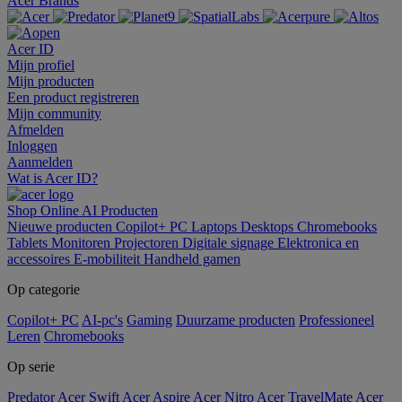
Acer Brands
Acer ID
Mijn profiel
Mijn producten
Een product registreren
Mijn community
Afmelden
Inloggen
Aanmelden
Wat is Acer ID?
Shop Online
AI
Producten
Nieuwe producten
Copilot+ PC
Laptops
Desktops
Chromebooks
Tablets
Monitoren
Projectoren
Digitale signage
Elektronica en
accessoires
E-mobiliteit
Handheld gamen
Op categorie
Copilot+ PC
AI-pc's
Gaming
Duurzame producten
Professioneel
Leren
Chromebooks
Op serie
Predator
Acer Swift
Acer Aspire
Acer Nitro
Acer TravelMate
Acer