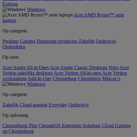
Extensa
Windows
Acer AMD Ryzen™ serie
laptops
Op categorie
Predator
Gaming
Duurzame producten
Zakelijk
Onderwijs
Onderdelen
Op serie
Acer Aspire All in Ones
Acer Aspire Classic Desktops
Nitro
Acer
Veriton zakelijke desktops
Acer Veriton All-in-ones
Acer Veriton
werkstations
Add-In-One
Chromebase
Chromebox
Mini-pc's
Windows
Op categorie
Zakelijk
Cloud-gaming
Everyday
Onderwijs
Op oplossing
Chromebook Plus
ChromeOS Enterprise Solutions
Cloud Gaming
on Chromebook