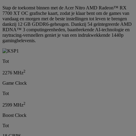
Stap de toekomst binnen met de Acer Nitro AMD Radeon™ RX
7700 XT OC grafische kaart, zodat je klaar bent om de games van
vandaag en morgen met de beste instellingen tot leven te brengen
dankzij 12 GB GDDR6-geheugen. Dankzij 54 geïntegreerde AMD
RDNA™ 3 computingeenheden, baanbrekende AI-technologie en
raytracing-versnellers geniet je van een indrukwekkende 1440p
gamingbelevenis.
Tot
2
2276 MHz
Game Clock
Tot
2
2599 MHz
Boost Clock
Tot
18 GBPS