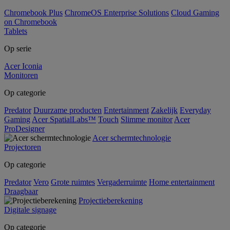
Chromebook Plus
ChromeOS Enterprise Solutions
Cloud Gaming
on Chromebook
Tablets
Op serie
Acer Iconia
Monitoren
Op categorie
Predator
Duurzame producten
Entertainment
Zakelijk
Everyday
Gaming
Acer SpatialLabs™
Touch
Slimme monitor
Acer
ProDesigner
Acer schermtechnologie
Projectoren
Op categorie
Predator
Vero
Grote ruimtes
Vergaderruimte
Home entertainment
Draagbaar
Projectieberekening
Digitale signage
Op categorie