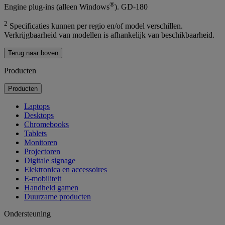
®
Engine plug-ins (alleen Windows
). GD-180
2
Specificaties kunnen per regio en/of model verschillen.
Verkrijgbaarheid van modellen is afhankelijk van beschikbaarheid.
Terug naar boven
Producten
Producten
Laptops
Desktops
Chromebooks
Tablets
Monitoren
Projectoren
Digitale signage
Elektronica en accessoires
E-mobiliteit
Handheld gamen
Duurzame producten
Ondersteuning