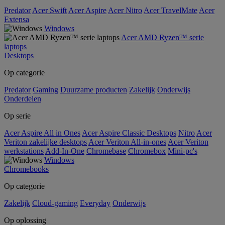
Predator
Acer Swift
Acer Aspire
Acer Nitro
Acer TravelMate
Acer
Extensa
Windows
Acer AMD Ryzen™ serie
laptops
Desktops
Op categorie
Predator
Gaming
Duurzame producten
Zakelijk
Onderwijs
Onderdelen
Op serie
Acer Aspire All in Ones
Acer Aspire Classic Desktops
Nitro
Acer
Veriton zakelijke desktops
Acer Veriton All-in-ones
Acer Veriton
werkstations
Add-In-One
Chromebase
Chromebox
Mini-pc's
Windows
Chromebooks
Op categorie
Zakelijk
Cloud-gaming
Everyday
Onderwijs
Op oplossing