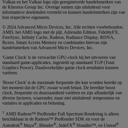
Vulkan en het Vulkan logo zijn geregistreerde handelsmerken van
de Khronos Group Inc. Overige namen zijn uitsluitend voor
informatieve doeleinden vermeld en kunnen handelsmerken zijn van
hun respectieve eigenaren.
© 2024 Advanced Micro Devices, Inc. Alle rechten voorbehouden.
AMD, het AMD logo met de pijl, Adrenalin Edition, FidelityFX,
FreeSync, Infinity Cache, Radeon, Radiance Display, RDNA,
Ryzen, Smart Access Memory en combinaties hiervan zijn
handelsmerken van Advanced Micro Devices, Inc.
'Game Clock' is de verwachte GPU-clock bij het uitvoeren van
standaard game-applicaties, ingesteld op standaard TGP (Total
Graphics Power). Daadwerkelijke game clock-resultaten kunnen
variëren.
'Boost Clock' is de maximale frequentie die kan worden bereikt op
het moment dat de GPU zwaar wordt belast. De bereikte boost
clock, frequentie en duurzaamheid variëren en zijn afhankelijk van
diverse factoren, waaronder, maar niet uitsluitend: temperatuur en
variaties in applicaties en belasting.
1
AMD Radeon™ ProRender Full Spectrum Rendering is alleen
beschikbaar in de Radeon™ ProRender SDK en voor de
®
®
®
®
®
Autodesk
Maya
, Blender
, SideFX
Houdini™, en Unreal