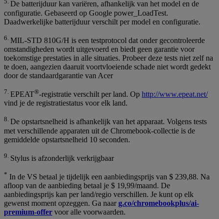
5.
De batterijduur kan variëren, afhankelijk van het model en de
configuratie. Gebaseerd op Google power_LoadTest.
Daadwerkelijke batterijduur verschilt per model en configuratie.
6.
MIL-STD 810G/H is een testprotocol dat onder gecontroleerde
omstandigheden wordt uitgevoerd en biedt geen garantie voor
toekomstige prestaties in alle situaties. Probeer deze tests niet zelf na
te doen, aangezien daaruit voortvloeiende schade niet wordt gedekt
door de standaardgarantie van Acer
7.
®
EPEAT
-registratie verschilt per land. Op
http://www.epeat.net/
vind je de registratiestatus voor elk land.
8.
De opstartsnelheid is afhankelijk van het apparaat. Volgens tests
met verschillende apparaten uit de Chromebook-collectie is de
gemiddelde opstartsnelheid 10 seconden.
9.
Stylus is afzonderlijk verkrijgbaar
*
In de VS betaal je tijdelijk een aanbiedingsprijs van $ 239,88. Na
afloop van de aanbieding betaal je $ 19,99/maand. De
aanbiedingsprijs kan per land/regio verschillen. Je kunt op elk
gewenst moment opzeggen. Ga naar
g.co/chromebookplus/ai-
premium-offer
voor alle voorwaarden.