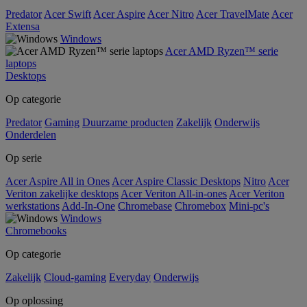
Predator
Acer Swift
Acer Aspire
Acer Nitro
Acer TravelMate
Acer
Extensa
Windows
Acer AMD Ryzen™ serie
laptops
Desktops
Op categorie
Predator
Gaming
Duurzame producten
Zakelijk
Onderwijs
Onderdelen
Op serie
Acer Aspire All in Ones
Acer Aspire Classic Desktops
Nitro
Acer
Veriton zakelijke desktops
Acer Veriton All-in-ones
Acer Veriton
werkstations
Add-In-One
Chromebase
Chromebox
Mini-pc's
Windows
Chromebooks
Op categorie
Zakelijk
Cloud-gaming
Everyday
Onderwijs
Op oplossing