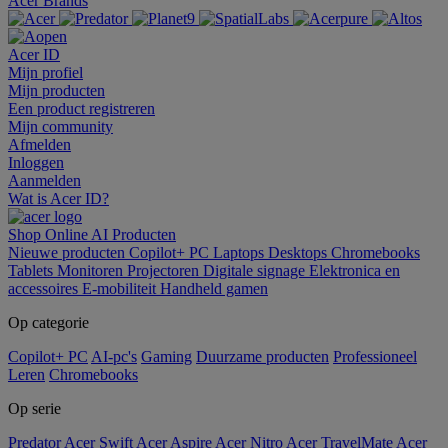
Acer Brands
Acer ID
Mijn profiel
Mijn producten
Een product registreren
Mijn community
Afmelden
Inloggen
Aanmelden
Wat is Acer ID?
Shop Online
AI
Producten
Nieuwe producten
Copilot+ PC
Laptops
Desktops
Chromebooks
Tablets
Monitoren
Projectoren
Digitale signage
Elektronica en
accessoires
E-mobiliteit
Handheld gamen
Op categorie
Copilot+ PC
AI-pc's
Gaming
Duurzame producten
Professioneel
Leren
Chromebooks
Op serie
Predator
Acer Swift
Acer Aspire
Acer Nitro
Acer TravelMate
Acer