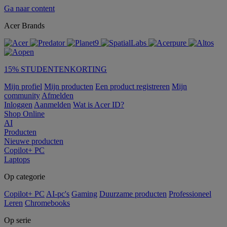
Ga naar content
Acer Brands
15% STUDENTENKORTING
Mijn profiel
Mijn producten
Een product registreren
Mijn
community
Afmelden
Inloggen
Aanmelden
Wat is Acer ID?
Shop Online
AI
Producten
Nieuwe producten
Copilot+ PC
Laptops
Op categorie
Copilot+ PC
AI-pc's
Gaming
Duurzame producten
Professioneel
Leren
Chromebooks
Op serie