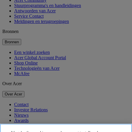
Acer Community
Stuurprogramma's en handleidingen
Antwoorden van Acer
Service Contact
Meldingen en terugroepingen
Bronnen
Bronnen
Een winkel zoeken
Acer Global Account Portal
Shop Online
Technologieën van Acer
McAfee
Over Acer
Over Acer
Contact
Investor Relations
Nieuws
Awards
Evenementen