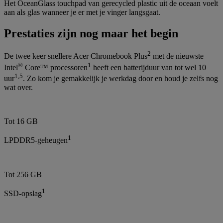
Het OceanGlass touchpad van gerecycled plastic uit de oceaan voelt
aan als glas wanneer je er met je vinger langsgaat.
Prestaties zijn nog maar het begin
2
De twee keer snellere Acer Chromebook Plus
met de nieuwste
®
1
Intel
Core™ processoren
heeft een batterijduur van tot wel 10
1
,
5
uur
. Zo kom je gemakkelijk je werkdag door en houd je zelfs nog
wat over.
Tot 16 GB
1
LPDDR5-geheugen
Tot 256 GB
1
SSD-opslag