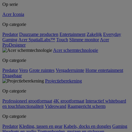
Op serie
Acer Iconia
Op categorie
Predator
Duurzame producten
Entertainment
Zakelijk
Everyday
Gaming
Acer SpatialLabs™
Touch
Slimme monitor
Acer
ProDesigner
Acer schermtechnologie
Op categorie
Predator
Vero
Grote ruimtes
Vergaderruimte
Home entertainment
Draagbaar
Projectieberekening
Op categorie
Professioneel grootformaat
4K grootformaat
Interactief whiteboard
en touchfunctionaliteit
Videowand
Raamgericht scherm
Op categorie
Predator
Kleding, tassen en gear
Kabels, docks en dongles
Gaming
Headsets en audio
Toetsenborden, muizen en stylussen