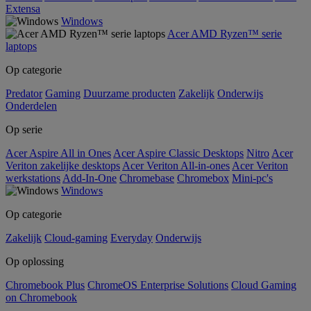
Extensa
Windows
Acer AMD Ryzen™ serie
laptops
Op categorie
Predator
Gaming
Duurzame producten
Zakelijk
Onderwijs
Onderdelen
Op serie
Acer Aspire All in Ones
Acer Aspire Classic Desktops
Nitro
Acer
Veriton zakelijke desktops
Acer Veriton All-in-ones
Acer Veriton
werkstations
Add-In-One
Chromebase
Chromebox
Mini-pc's
Windows
Op categorie
Zakelijk
Cloud-gaming
Everyday
Onderwijs
Op oplossing
Chromebook Plus
ChromeOS Enterprise Solutions
Cloud Gaming
on Chromebook