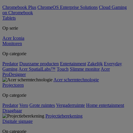
Chromebook Plus
ChromeOS Enterprise Solutions
Cloud Gaming
on Chromebook
Tablets
Op serie
Acer Iconia
Monitoren
Op categorie
Predator
Duurzame producten
Entertainment
Zakelijk
Everyday
Gaming
Acer SpatialLabs™
Touch
Slimme monitor
Acer
ProDesigner
Acer schermtechnologie
Projectoren
Op categorie
Predator
Vero
Grote ruimtes
Vergaderruimte
Home entertainment
Draagbaar
Projectieberekening
Digitale signage
Op categorie