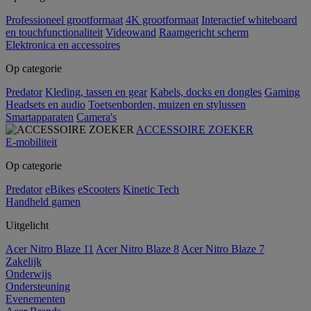
Professioneel grootformaat
4K grootformaat
Interactief whiteboard
en touchfunctionaliteit
Videowand
Raamgericht scherm
Elektronica en accessoires
Op categorie
Predator
Kleding, tassen en gear
Kabels, docks en dongles
Gaming
Headsets en audio
Toetsenborden, muizen en stylussen
Smartapparaten
Camera's
ACCESSOIRE ZOEKER
E-mobiliteit
Op categorie
Predator
eBikes
eScooters
Kinetic Tech
Handheld gamen
Uitgelicht
Acer Nitro Blaze 11
Acer Nitro Blaze 8
Acer Nitro Blaze 7
Zakelijk
Onderwijs
Ondersteuning
Evenementen