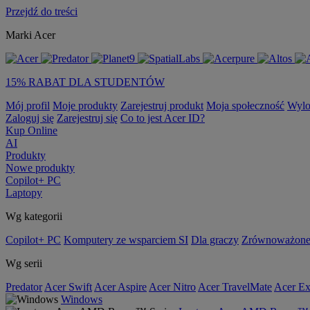
Przejdź do treści
Marki Acer
15% RABAT DLA STUDENTÓW
Mój profil
Moje produkty
Zarejestruj produkt
Moja społeczność
Wylo
Zaloguj się
Zarejestruj się
Co to jest Acer ID?
Kup Online
AI
Produkty
Nowe produkty
Copilot+ PC
Laptopy
Wg kategorii
Copilot+ PC
Komputery ze wsparciem SI
Dla graczy
Zrównoważone
Wg serii
Predator
Acer Swift
Acer Aspire
Acer Nitro
Acer TravelMate
Acer Ex
Windows