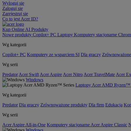
Wyloguj się
Zaloguj się
Zarejestruj się
Co to jest Acer ID?
Kup Online
AI
Produkty
Nowe produkty
Copilot+ PC
Laptopy
Komputery stacjonarne
Chrom
Wg kategorii
Copilot+ PC
Komputery ze wsparciem SI
Dla graczy
Zrównoważone
Wg serii
Predator
Acer Swift
Acer Aspire
Acer Nitro
Acer TravelMate
Acer Ex
Windows
Laptopy Acer AMD Ryzen™ 
Wg kategorii
Predator
Dla graczy
Zrównoważone produkty
Dla firm
Edukacja
Kom
Wg serii
Acer Aspire All-in-One
Komputery stacjonarne Acer Aspire Classic
N
Windows