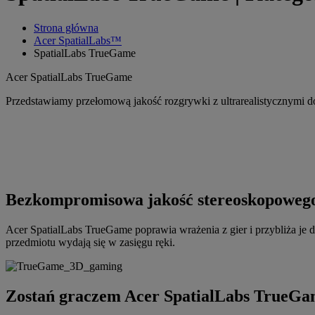
Strona główna
Acer SpatialLabs™
SpatialLabs TrueGame
Acer SpatialLabs TrueGame
Przedstawiamy przełomową jakość rozgrywki z ultrarealistycznymi
Bezkompromisowa jakość stereoskopoweg
Acer SpatialLabs TrueGame poprawia wrażenia z gier i przybliża je d
przedmiotu wydają się w zasięgu ręki.
Zostań graczem Acer SpatialLabs TrueG