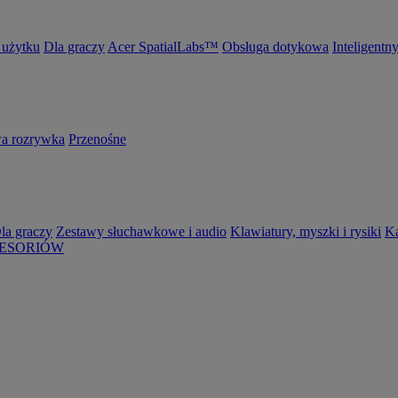
 użytku
Dla graczy
Acer SpatialLabs™
Obsługa dotykowa
Inteligentn
 rozrywka
Przenośne
la graczy
Zestawy słuchawkowe i audio
Klawiatury, myszki i rysiki
K
ESORIÓW