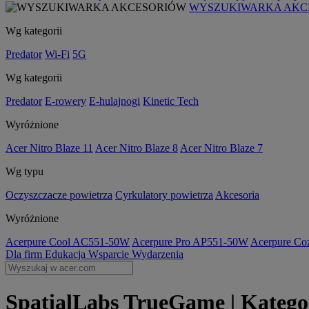
WYSZUKIWARKA AKC
Wg kategorii
Predator
Wi-Fi
5G
Wg kategorii
Predator
E-rowery
E-hulajnogi
Kinetic Tech
Wyróżnione
Acer Nitro Blaze 11
Acer Nitro Blaze 8
Acer Nitro Blaze 7
Wg typu
Oczyszczacze powietrza
Cyrkulatory powietrza
Akcesoria
Wyróżnione
Acerpure Cool AC551-50W
Acerpure Pro AP551-50W
Acerpure C
Dla firm
Edukacja
Wsparcie
Wydarzenia
SpatialLabs TrueGame | Kategor