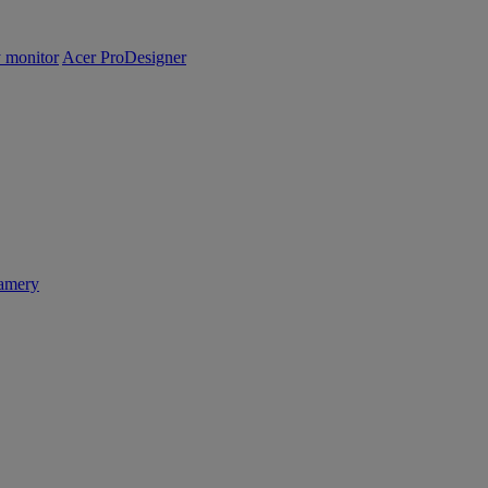
y monitor
Acer ProDesigner
amery