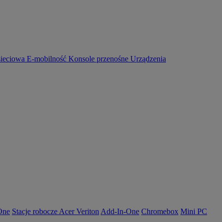
sieciowa
E-mobilność
Konsole przenośne
Urządzenia
-One
Stacje robocze Acer Veriton
Add-In-One
Chromebox
Mini PC