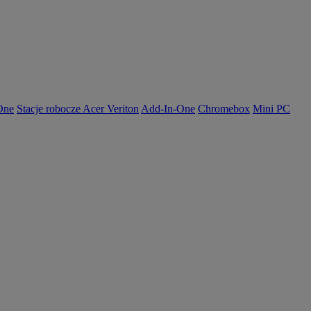
-One
Stacje robocze Acer Veriton
Add-In-One
Chromebox
Mini PC