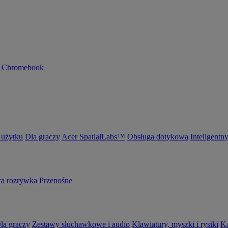
n Chromebook
 użytku
Dla graczy
Acer SpatialLabs™
Obsługa dotykowa
Inteligentn
 rozrywka
Przenośne
la graczy
Zestawy słuchawkowe i audio
Klawiatury, myszki i rysiki
K