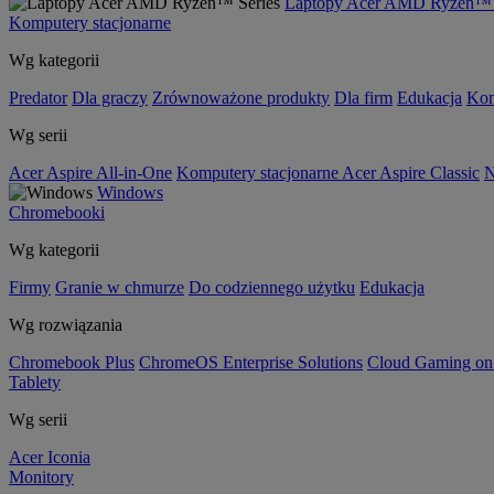
Laptopy Acer AMD Ryzen™ 
Komputery stacjonarne
Wg kategorii
Predator
Dla graczy
Zrównoważone produkty
Dla firm
Edukacja
Kom
Wg serii
Acer Aspire All-in-One
Komputery stacjonarne Acer Aspire Classic
N
Windows
Chromebooki
Wg kategorii
Firmy
Granie w chmurze
Do codziennego użytku
Edukacja
Wg rozwiązania
Chromebook Plus
ChromeOS Enterprise Solutions
Cloud Gaming o
Tablety
Wg serii
Acer Iconia
Monitory