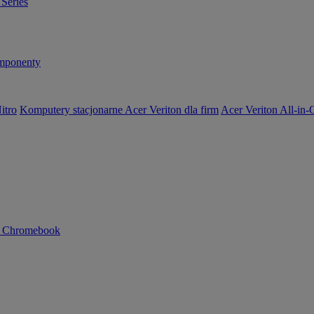
Series
ponenty
itro
Komputery stacjonarne Acer Veriton dla firm
Acer Veriton All-in
n Chromebook