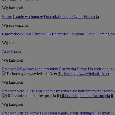
Wg kategorii
Firmy
Granie w chmurze
Do codziennego użytku
Edukacja
Wg rozwiązania
Chromebook Plus
ChromeOS Enterprise Solutions
Cloud Gaming o
Wg serii
Acer Iconia
Wg kategorii
Predator
Zrównoważone produkty
Rozrywka
Firmy
Do codziennego
Technologia wyświetlania Acer
Wg kategorii
Predator
Vero
Klasa
Duże pomieszczenia
Sale konferencyjne
Domowa
Obliczanie parametrów projekcji
Wg kategorii
Predator
Odzież, torby i akcesoria
Kable, stacje dokujące i adaptery
D