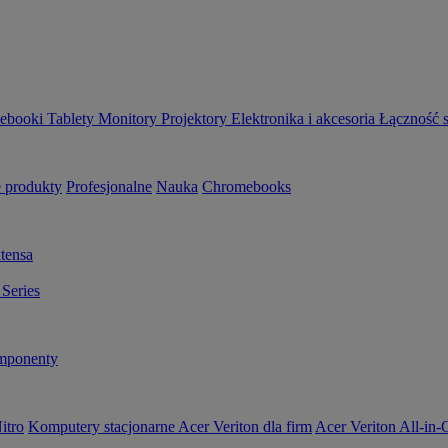
ebooki
Tablety
Monitory
Projektory
Elektronika i akcesoria
Łączność 
 produkty
Profesjonalne
Nauka
Chromebooks
tensa
Series
ponenty
itro
Komputery stacjonarne Acer Veriton dla firm
Acer Veriton All-in