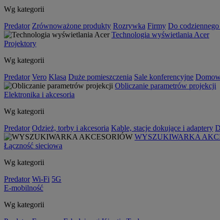
Wg kategorii
Predator
Zrównoważone produkty
Rozrywka
Firmy
Do codziennego
Technologia wyświetlania Acer
Projektory
Wg kategorii
Predator
Vero
Klasa
Duże pomieszczenia
Sale konferencyjne
Domowa
Obliczanie parametrów projekcji
Elektronika i akcesoria
Wg kategorii
Predator
Odzież, torby i akcesoria
Kable, stacje dokujące i adaptery
D
WYSZUKIWARKA AKC
Łączność sieciowa
Wg kategorii
Predator
Wi-Fi
5G
E-mobilność
Wg kategorii