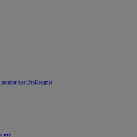
y monitor
Acer ProDesigner
amery