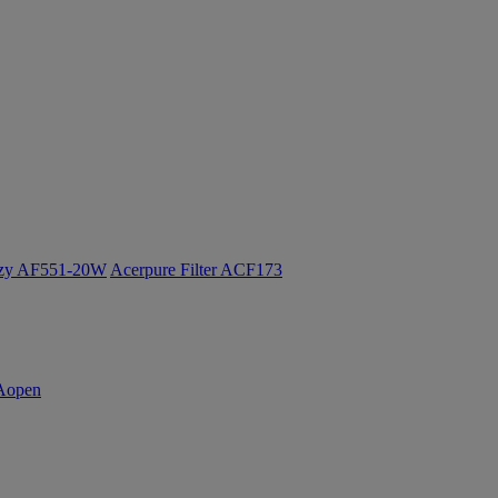
ozy AF551-20W
Acerpure Filter ACF173