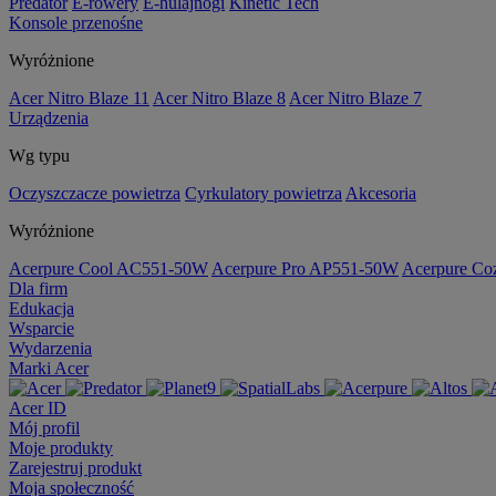
Predator
E-rowery
E-hulajnogi
Kinetic Tech
Konsole przenośne
Wyróżnione
Acer Nitro Blaze 11
Acer Nitro Blaze 8
Acer Nitro Blaze 7
Urządzenia
Wg typu
Oczyszczacze powietrza
Cyrkulatory powietrza
Akcesoria
Wyróżnione
Acerpure Cool AC551-50W
Acerpure Pro AP551-50W
Acerpure C
Dla firm
Edukacja
Wsparcie
Wydarzenia
Marki Acer
Acer ID
Mój profil
Moje produkty
Zarejestruj produkt
Moja społeczność