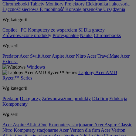
Chromebooki
Tablety
Monitory
Projektory
Elektronika i akcesoria
Łączność sieciowa
E-mobilność
Konsole przenośne
Urządzenia
Wg kategorii
Copilot+ PC
Komputery ze wsparciem SI
Dla graczy
Zrównoważone produkty
Profesjonalne
Nauka
Chromebooks
Wg serii
Predator
Acer Swift
Acer Aspire
Acer Nitro
Acer TravelMate
Acer
Extensa
Windows
Laptopy Acer AMD
Ryzen™ Series
Wg kategorii
Predator
Dla graczy
Zrównoważone produkty
Dla firm
Edukacja
Komponenty
Wg serii
Acer Aspire All-in-One
Komputery stacjonarne Acer Aspire Classic
Nitro
Komputery stacjonarne Acer Veriton dla firm
Acer Veriton
All-in-One
Stacje robocze Acer Veriton
Add-In-One
Chromebox