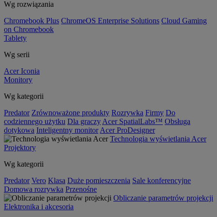
Wg rozwiązania
Chromebook Plus
ChromeOS Enterprise Solutions
Cloud Gaming
on Chromebook
Tablety
Wg serii
Acer Iconia
Monitory
Wg kategorii
Predator
Zrównoważone produkty
Rozrywka
Firmy
Do
codziennego użytku
Dla graczy
Acer SpatialLabs™
Obsługa
dotykowa
Inteligentny monitor
Acer ProDesigner
Technologia wyświetlania Acer
Projektory
Wg kategorii
Predator
Vero
Klasa
Duże pomieszczenia
Sale konferencyjne
Domowa rozrywka
Przenośne
Obliczanie parametrów projekcji
Elektronika i akcesoria