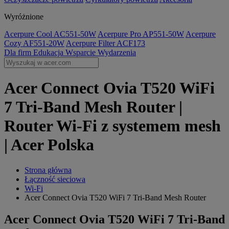
Wyróżnione
Acerpure Cool AC551-50W
Acerpure Pro AP551-50W
Acerpure
Cozy AF551-20W
Acerpure Filter ACF173
Dla firm
Edukacja
Wsparcie
Wydarzenia
Acer Connect Ovia T520 WiFi
7 Tri-Band Mesh Router |
Router Wi-Fi z systemem mesh
| Acer Polska
Strona główna
Łączność sieciowa
Wi-Fi
Acer Connect Ovia T520 WiFi 7 Tri-Band Mesh Router
Acer Connect Ovia T520 WiFi 7 Tri-Band