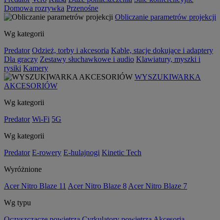
Domowa rozrywka
Przenośne
Obliczanie parametrów projekcji
Wg kategorii
Predator
Odzież, torby i akcesoria
Kable, stacje dokujące i adaptery
Dla graczy
Zestawy słuchawkowe i audio
Klawiatury, myszki i
rysiki
Kamery
WYSZUKIWARKA
AKCESORIÓW
Wg kategorii
Predator
Wi-Fi
5G
Wg kategorii
Predator
E-rowery
E-hulajnogi
Kinetic Tech
Wyróżnione
Acer Nitro Blaze 11
Acer Nitro Blaze 8
Acer Nitro Blaze 7
Wg typu
Oczyszczacze powietrza
Cyrkulatory powietrza
Akcesoria