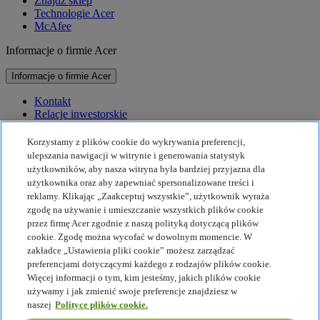
Znajdź sklep
Technologie Acer
McAfee
Informacje o firmie Acer
Informacje o firmie Acer
Kontakt
Relacje inwestorskie
Prasa
Nagrody
Korzystamy z plików cookie do wykrywania preferencji,
Wydarzenia
ulepszania nawigacji w witrynie i generowania statystyk
użytkowników, aby nasza witryna była bardziej przyjazna dla
Zrównoważony rozwój
użytkownika oraz aby zapewniać spersonalizowane treści i
reklamy. Klikając „Zaakceptuj wszystkie”, użytkownik wyraża
Zrównoważony rozwój
zgodę na używanie i umieszczanie wszystkich plików cookie
przez firmę Acer zgodnie z naszą polityką dotyczącą plików
Społeczna odpowiedzialność biznesu
cookie. Zgodę można wycofać w dowolnym momencie. W
Ślad węglowy produktu
zakładce „Ustawienia pliki cookie” możesz zarządzać
Projekt Humanity
preferencjami dotyczącymi każdego z rodzajów plików cookie.
Earthion
Więcej informacji o tym, kim jesteśmy, jakich plików cookie
Polityka prywatności
używamy i jak zmienić swoje preferencje znajdziesz w
Zasady dot. plików cookie
naszej
Polityce plików cookie.
Nota prawna