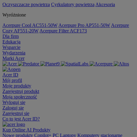
Oczyszczacze powietrza
Cyrkulatory powietrza
Akcesoria
Wyróżnione
Acerpure Cool AC551-50W
Acerpure Pro AP551-50W
Acerpure
Cozy AF551-20W
Acerpure Filter ACF173
Dla firm
Edukacja
Wsparcie
Wydarzenia
Marki Acer
Acer ID
Mój profil
Moje produkty
Zarejestruj produkt
Moja społeczność
Wyloguj się
Zaloguj się
Zarejestruj się
Co to jest Acer ID?
Kup Online
AI
Produkty
Nowe produkty
Copilot+ PC
Laptopy
Komputery stacjonarne