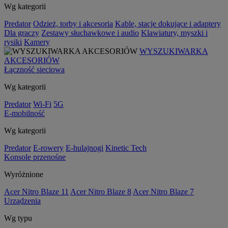
Wg kategorii
Predator
Odzież, torby i akcesoria
Kable, stacje dokujące i adaptery
Dla graczy
Zestawy słuchawkowe i audio
Klawiatury, myszki i
rysiki
Kamery
WYSZUKIWARKA
AKCESORIÓW
Łączność sieciowa
Wg kategorii
Predator
Wi-Fi
5G
E-mobilność
Wg kategorii
Predator
E-rowery
E-hulajnogi
Kinetic Tech
Konsole przenośne
Wyróżnione
Acer Nitro Blaze 11
Acer Nitro Blaze 8
Acer Nitro Blaze 7
Urządzenia
Wg typu