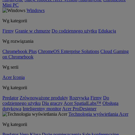
Mini PC
Windows
Wg kategorii
Firmy
Granie w chmurze
Do codziennego użytku
Edukacja
Wg rozwiązania
Chromebook Plus
ChromeOS Enterprise Solutions
Cloud Gaming
on Chromebook
Wg serii
Acer Iconia
Wg kategorii
Predator
Zrównoważone produkty
Rozrywka
Firmy
Do
codziennego użytku
Dla graczy
Acer SpatialLabs™
Obsługa
dotykowa
Inteligentny monitor
Acer ProDesigner
Technologia wyświetlania Acer
Wg kategorii
Predator
Vero
Klasa
Duże pomieszczenia
Sale konferencyjne