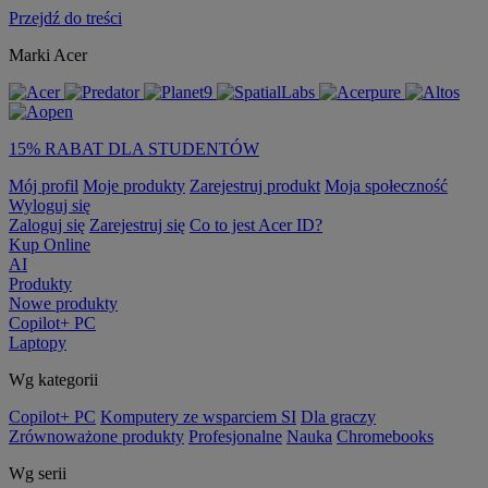
Przejdź do treści
Marki Acer
15% RABAT DLA STUDENTÓW
Mój profil
Moje produkty
Zarejestruj produkt
Moja społeczność
Wyloguj się
Zaloguj się
Zarejestruj się
Co to jest Acer ID?
Kup Online
AI
Produkty
Nowe produkty
Copilot+ PC
Laptopy
Wg kategorii
Copilot+ PC
Komputery ze wsparciem SI
Dla graczy
Zrównoważone produkty
Profesjonalne
Nauka
Chromebooks
Wg serii