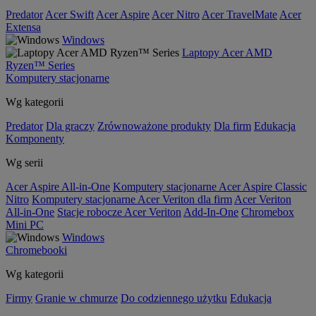
Predator
Acer Swift
Acer Aspire
Acer Nitro
Acer TravelMate
Acer
Extensa
Windows
Laptopy Acer AMD
Ryzen™ Series
Komputery stacjonarne
Wg kategorii
Predator
Dla graczy
Zrównoważone produkty
Dla firm
Edukacja
Komponenty
Wg serii
Acer Aspire All-in-One
Komputery stacjonarne Acer Aspire Classic
Nitro
Komputery stacjonarne Acer Veriton dla firm
Acer Veriton
All-in-One
Stacje robocze Acer Veriton
Add-In-One
Chromebox
Mini PC
Windows
Chromebooki
Wg kategorii
Firmy
Granie w chmurze
Do codziennego użytku
Edukacja