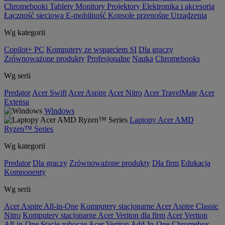
Chromebooki
Tablety
Monitory
Projektory
Elektronika i akcesoria
Łączność sieciowa
E-mobilność
Konsole przenośne
Urządzenia
Wg kategorii
Copilot+ PC
Komputery ze wsparciem SI
Dla graczy
Zrównoważone produkty
Profesjonalne
Nauka
Chromebooks
Wg serii
Predator
Acer Swift
Acer Aspire
Acer Nitro
Acer TravelMate
Acer
Extensa
Windows
Laptopy Acer AMD
Ryzen™ Series
Wg kategorii
Predator
Dla graczy
Zrównoważone produkty
Dla firm
Edukacja
Komponenty
Wg serii
Acer Aspire All-in-One
Komputery stacjonarne Acer Aspire Classic
Nitro
Komputery stacjonarne Acer Veriton dla firm
Acer Veriton
All-in-One
Stacje robocze Acer Veriton
Add-In-One
Chromebox