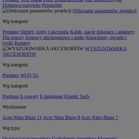
Domowa rozrywka
Przenośne
Obliczanie parametrów projekcji
Wg kategorii
Predator
Odzież, torby i akcesoria
Kable, stacje dokujące i adaptery
Dla graczy
Zestawy słuchawkowe i audio
Klawiatury, myszki i
rysiki
Kamery
WYSZUKIWARKA
AKCESORIÓW
Wg kategorii
Predator
Wi-Fi
5G
Wg kategorii
Predator
E-rowery
E-hulajnogi
Kinetic Tech
Wyróżnione
Acer Nitro Blaze 11
Acer Nitro Blaze 8
Acer Nitro Blaze 7
Wg typu
Oczyszczacze powietrza
Cyrkulatory powietrza
Akcesoria