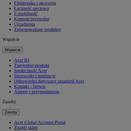
Elektronika i akcesoria
Łączność sieciowa
E-mobilność
Konsole przenośne
Urządzenia
Zrównoważone produkty
Wsparcie
Wsparcie
Acer ID
Zarejestruj produkt
Społeczność Acer
Sterowniki i instrukcje
Odpowiedzi dotyczące urządzeń Acer
Kontakt - Serwis
Alarmy i przypomnienia
Zasoby
Zasoby
Acer Global Account Portal
Znajdź sklep