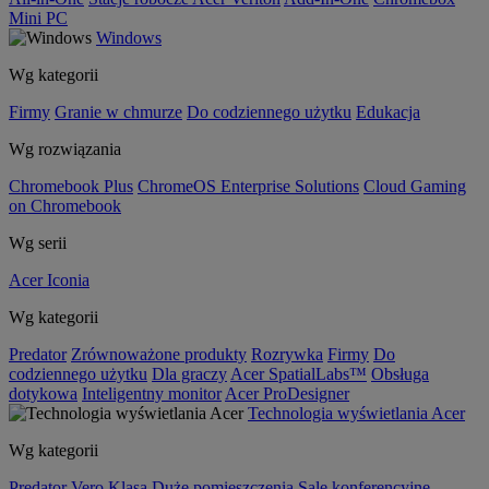
Mini PC
Windows
Wg kategorii
Firmy
Granie w chmurze
Do codziennego użytku
Edukacja
Wg rozwiązania
Chromebook Plus
ChromeOS Enterprise Solutions
Cloud Gaming
on Chromebook
Wg serii
Acer Iconia
Wg kategorii
Predator
Zrównoważone produkty
Rozrywka
Firmy
Do
codziennego użytku
Dla graczy
Acer SpatialLabs™
Obsługa
dotykowa
Inteligentny monitor
Acer ProDesigner
Technologia wyświetlania Acer
Wg kategorii
Predator
Vero
Klasa
Duże pomieszczenia
Sale konferencyjne