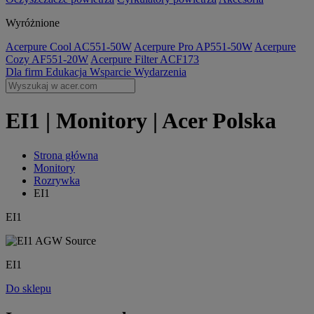
Wyróżnione
Acerpure Cool AC551-50W
Acerpure Pro AP551-50W
Acerpure
Cozy AF551-20W
Acerpure Filter ACF173
Dla firm
Edukacja
Wsparcie
Wydarzenia
EI1 | Monitory | Acer Polska
Strona główna
Monitory
Rozrywka
EI1
EI1
EI1
Do sklepu