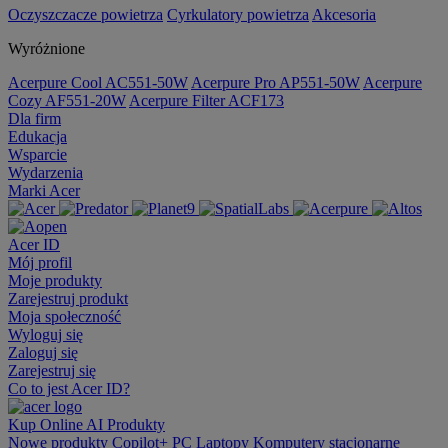
Oczyszczacze powietrza
Cyrkulatory powietrza
Akcesoria
Wyróżnione
Acerpure Cool AC551-50W
Acerpure Pro AP551-50W
Acerpure
Cozy AF551-20W
Acerpure Filter ACF173
Dla firm
Edukacja
Wsparcie
Wydarzenia
Marki Acer
Acer ID
Mój profil
Moje produkty
Zarejestruj produkt
Moja społeczność
Wyloguj się
Zaloguj się
Zarejestruj się
Co to jest Acer ID?
Kup Online
AI
Produkty
Nowe produkty
Copilot+ PC
Laptopy
Komputery stacjonarne