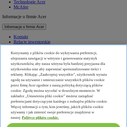
Technologie Acer
McAfee
Informacje o firmie Acer
Informacje o firmie Acer
Kontakt
Relacje inwestorskie
Prasa
Nagrody
Korzystamy z plików cookie do wykrywania preferencji,
Wydarzenia
ulepszania nawigacji w witrynie i generowania statystyk
użytkowników, aby nasza witryna była bardziej przyjazna dla
Zrównoważony rozwój
użytkownika oraz aby zapewniać spersonalizowane treści i
reklamy. Klikając „Zaakceptuj wszystkie”, użytkownik wyraża
Zrównoważony rozwój
zgodę na używanie i umieszczanie wszystkich plików cookie
przez firmę Acer zgodnie z naszą polityką dotyczącą plików
Społeczna odpowiedzialność biznesu
cookie. Zgodę można wycofać w dowolnym momencie. W
Ślad węglowy produktu
zakładce „Ustawienia pliki cookie” możesz zarządzać
Projekt Humanity
preferencjami dotyczącymi każdego z rodzajów plików cookie.
Earthion
Więcej informacji o tym, kim jesteśmy, jakich plików cookie
Polityka prywatności
używamy i jak zmienić swoje preferencje znajdziesz w
Zasady dot. plików cookie
naszej
Polityce plików cookie.
Nota prawna