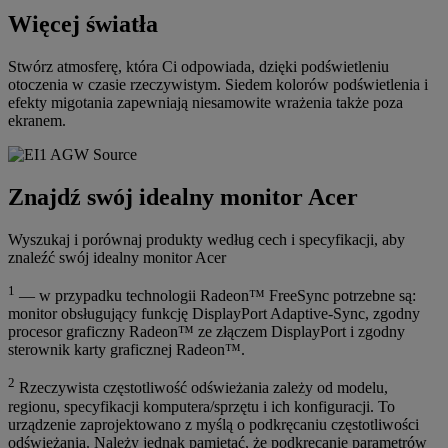
Więcej światła
Stwórz atmosferę, która Ci odpowiada, dzięki podświetleniu
otoczenia w czasie rzeczywistym. Siedem kolorów podświetlenia i
efekty migotania zapewniają niesamowite wrażenia także poza
ekranem.
Znajdź swój idealny monitor Acer
Wyszukaj i porównaj produkty według cech i specyfikacji, aby
znaleźć swój idealny monitor Acer
1
— w przypadku technologii Radeon™ FreeSync potrzebne są:
monitor obsługujący funkcję DisplayPort Adaptive-Sync, zgodny
procesor graficzny Radeon™ ze złączem DisplayPort i zgodny
sterownik karty graficznej Radeon™.
2
Rzeczywista częstotliwość odświeżania zależy od modelu,
regionu, specyfikacji komputera/sprzętu i ich konfiguracji. To
urządzenie zaprojektowano z myślą o podkręcaniu częstotliwości
odświeżania. Należy jednak pamiętać, że podkręcanie parametrów