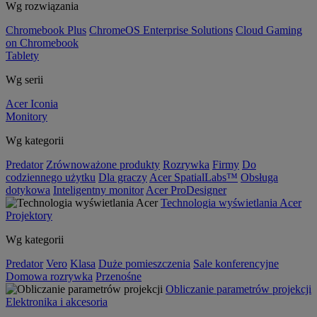
Wg rozwiązania
Chromebook Plus
ChromeOS Enterprise Solutions
Cloud Gaming
on Chromebook
Tablety
Wg serii
Acer Iconia
Monitory
Wg kategorii
Predator
Zrównoważone produkty
Rozrywka
Firmy
Do
codziennego użytku
Dla graczy
Acer SpatialLabs™
Obsługa
dotykowa
Inteligentny monitor
Acer ProDesigner
Technologia wyświetlania Acer
Projektory
Wg kategorii
Predator
Vero
Klasa
Duże pomieszczenia
Sale konferencyjne
Domowa rozrywka
Przenośne
Obliczanie parametrów projekcji
Elektronika i akcesoria