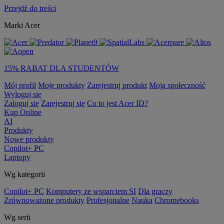
Przejdź do treści
Marki Acer
15% RABAT DLA STUDENTÓW
Mój profil
Moje produkty
Zarejestruj produkt
Moja społeczność
Wyloguj się
Zaloguj się
Zarejestruj się
Co to jest Acer ID?
Kup Online
AI
Produkty
Nowe produkty
Copilot+ PC
Laptopy
Wg kategorii
Copilot+ PC
Komputery ze wsparciem SI
Dla graczy
Zrównoważone produkty
Profesjonalne
Nauka
Chromebooks
Wg serii