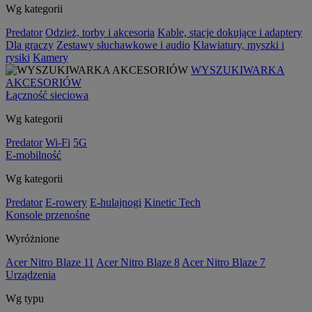
Wg kategorii
Predator
Odzież, torby i akcesoria
Kable, stacje dokujące i adaptery
Dla graczy
Zestawy słuchawkowe i audio
Klawiatury, myszki i
rysiki
Kamery
WYSZUKIWARKA
AKCESORIÓW
Łączność sieciowa
Wg kategorii
Predator
Wi-Fi
5G
E-mobilność
Wg kategorii
Predator
E-rowery
E-hulajnogi
Kinetic Tech
Konsole przenośne
Wyróżnione
Acer Nitro Blaze 11
Acer Nitro Blaze 8
Acer Nitro Blaze 7
Urządzenia
Wg typu