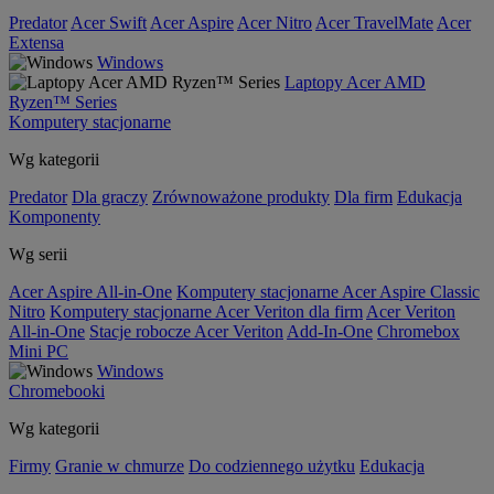
Predator
Acer Swift
Acer Aspire
Acer Nitro
Acer TravelMate
Acer
Extensa
Windows
Laptopy Acer AMD
Ryzen™ Series
Komputery stacjonarne
Wg kategorii
Predator
Dla graczy
Zrównoważone produkty
Dla firm
Edukacja
Komponenty
Wg serii
Acer Aspire All-in-One
Komputery stacjonarne Acer Aspire Classic
Nitro
Komputery stacjonarne Acer Veriton dla firm
Acer Veriton
All-in-One
Stacje robocze Acer Veriton
Add-In-One
Chromebox
Mini PC
Windows
Chromebooki
Wg kategorii
Firmy
Granie w chmurze
Do codziennego użytku
Edukacja