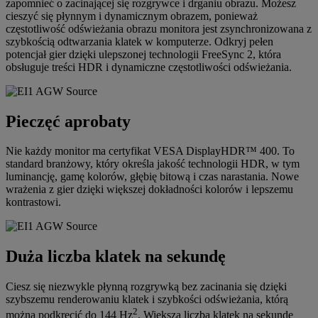
zapomnieć o zacinającej się rozgrywce i drganiu obrazu. Możesz
cieszyć się płynnym i dynamicznym obrazem, ponieważ
częstotliwość odświeżania obrazu monitora jest zsynchronizowana z
szybkością odtwarzania klatek w komputerze. Odkryj pełen
potencjał gier dzięki ulepszonej technologii FreeSync 2, która
obsługuje treści HDR i dynamiczne częstotliwości odświeżania.
Pieczęć aprobaty
Nie każdy monitor ma certyfikat VESA DisplayHDR™ 400. To
standard branżowy, który określa jakość technologii HDR, w tym
luminancję, gamę kolorów, głębię bitową i czas narastania. Nowe
wrażenia z gier dzięki większej dokładności kolorów i lepszemu
kontrastowi.
Duża liczba klatek na sekundę
Ciesz się niezwykle płynną rozgrywką bez zacinania się dzięki
szybszemu renderowaniu klatek i szybkości odświeżania, którą
2
można podkręcić do 144 Hz
. Większa liczba klatek na sekundę